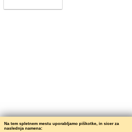
Na tem spletnem mestu uporabljamo piškotke, in sicer za
naslednja namena: