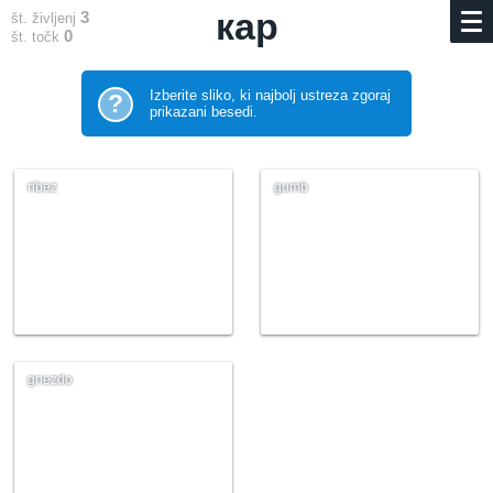
кар
3
št. življenj
0
št. točk
Izberite sliko, ki najbolj ustreza zgoraj
?
prikazani besedi.
ribez
gumb
gnezdo