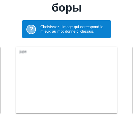
боры
Choisissez l’image qui correspond le
?
mieux au mot donné ci-dessus.
jupe