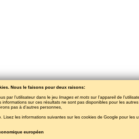
kies. Nous le faisons pour deux raisons:
us par l’utilisateur dans le jeu
Images et mots
sur l’appareil de l’utilisa
es informations sur ces résultats ne sont pas disponibles pour les autres
férons pas à d’autres personnes,
BaltoSlav
/
Images et mots
/
L'oudmourte en images
 Lisez les informations suivantes sur les cookies de Google pour les uti
rendre le oudmourte gratuitement.
Jouer et apprendre des mots oudmourtes en lig
Copyright © 2015–2025 BALTOSLAV.
Tous droits réservés.
 économique européen