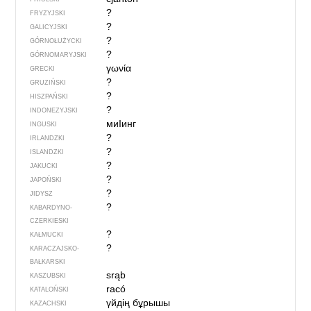
?
FRYZYJSKI
?
GALICYJSKI
?
GÓRNOŁUŻYCKI
?
GÓRNOMARYJSKI
γωνία
GRECKI
?
GRUZIŃSKI
?
HISZPAŃSKI
?
INDONEZYJSKI
миIинг
INGUSKI
?
IRLANDZKI
?
ISLANDZKI
?
JAKUCKI
?
JAPOŃSKI
?
JIDYSZ
?
KABARDYNO-
CZERKIESKI
?
KAŁMUCKI
?
KARACZAJSKO-
BAŁKARSKI
srąb
KASZUBSKI
racó
KATALOŃSKI
үйдің бұрышы
KAZACHSKI