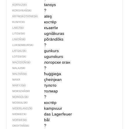
tansys
KORNIJSKI
?
KORSYKAŃSKI
ateş
KRYMSKOTATARSKI
костёр
KUMYCKI
къавтIи
LAKIJSKI
ugniãkuras
LITEWSKI
põrāndõks
LIWOŃSKI
?
LUKSEMBURSKI
gunkurs
ŁATGALSKI
ugunskurs
ŁOTEWSKI
логорски оган
MACEDOŃSKI
?
MALAJSKI
ħuġġieġa
MALTAŃSKI
çheinjean
MANX
тулото
MARYJSKI
толмар
MOKSZAŃSKI
?
MONGOLSKI
костёр
MOSKALSKI
kampvuur
NIDERLANDZKI
das Lagerfeuer
NIEMIECKI
bål
NORWESKI
?
OKSYTAŃSKI