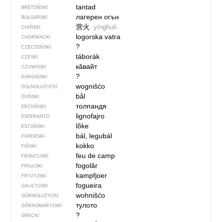
tantad
BRETOŃSKI
лагерен огън
BUŁGARSKI
营火
yínghuǒ
CHIŃSKI
logorska vatra
CHORWACKI
?
CZECZEŃSKI
táborák
CZESKI
кӑвайт
CZUWASKI
?
DARGIŃSKI
wognišćo
DOLNOŁUŻYCKI
bål
DUŃSKI
толпандя
ERZIAŃSKI
lignofajro
ESPERANTO
lõke
ESTOŃSKI
bál, legubál
FARERSKI
kokko
FIŃSKI
feu de camp
FRANCUSKI
fogolâr
FRIULSKI
kampfjoer
FRYZYJSKI
fogueira
GALICYJSKI
wohnišćo
GÓRNOŁUŻYCKI
тулото
GÓRNOMARYJSKI
?
GRECKI