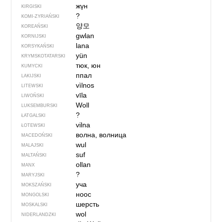
жүн
KIRGISKI
?
KOMI-ZYRIAŃSKI
양모
KOREAŃSKI
gwlan
KORNIJSKI
lana
KORSYKAŃSKI
yün
KRYMSKOTATARSKI
тюк, юн
KUMYCKI
ппал
LAKIJSKI
vìlnos
LITEWSKI
vīla
LIWOŃSKI
Woll
LUKSEMBURSKI
?
ŁATGALSKI
vilna
ŁOTEWSKI
волна, волница
MACEDOŃSKI
wul
MALAJSKI
suf
MALTAŃSKI
ollan
MANX
?
MARYJSKI
уча
MOKSZAŃSKI
ноос
MONGOLSKI
шерсть
MOSKALSKI
wol
NIDERLANDZKI