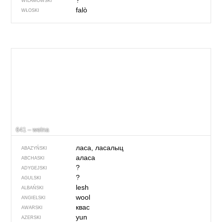
?
WILAMOWSKI
falò
WŁOSKI
641 – wełna
ласа, ласалыц
ABAZYŃSKI
аласа
ABCHASKI
?
ADYGEJSKI
?
AGULSKI
lesh
ALBAŃSKI
wool
ANGIELSKI
квас
AWARSKI
yun
AZERSKI