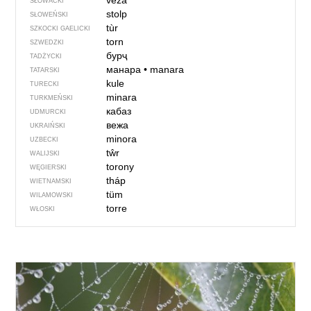
veža
SŁOWACKI
stolp
SŁOWEŃSKI
tùr
SZKOCKI GAELICKI
torn
SZWEDZKI
бурҷ
TADŻYCKI
манара
•
manara
TATARSKI
kule
TURECKI
minara
TURKMEŃSKI
кабаз
UDMURCKI
вежа
UKRAIŃSKI
minora
UZBECKI
tŵr
WALIJSKI
torony
WĘGIERSKI
tháp
WIETNAMSKI
tüm
WILAMOWSKI
torre
WŁOSKI