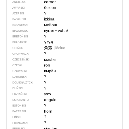
corner
ANGIELSKI
бокIон
AWARSKI
?
AZERSKI
izkina
BASKIJSKI
мөйөш
BASZKIRSKI
вугал
•
vuhał
BIAŁORUSKI
?
BRETOŃSKI
ъгъл
BUŁGARSKI
角落
jiǎoluò
CHIŃSKI
?
CHORWACKI
маьIиг
CZECZEŃSKI
roh
CZESKI
вырӑн
CZUWASKI
?
DARGIŃSKI
?
DOLNOŁUŻYCKI
?
DUŃSKI
ужо
ERZIAŃSKI
angulo
ESPERANTO
?
ESTOŃSKI
horn
FARERSKI
?
FIŃSKI
?
FRANCUSKI
cjanton
FRIULSKI