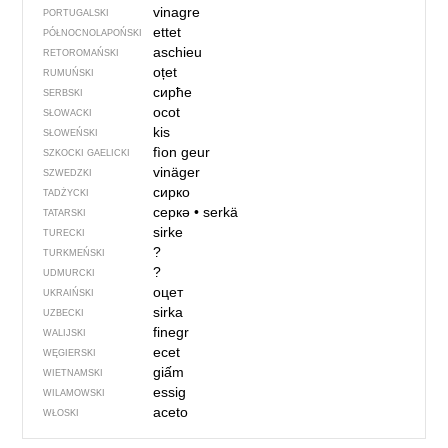
vinagre
PORTUGALSKI
ettet
PÓŁNOCNO­LA­POŃ­SKI
aschieu
RETOROMAŃSKI
oțet
RUMUŃSKI
сирће
SERBSKI
ocot
SŁOWACKI
kis
SŁOWEŃSKI
fìon geur
SZKOCKI GAELICKI
vinäger
SZWEDZKI
сирко
TADŻYCKI
серкә
•
serkä
TATARSKI
sirke
TURECKI
?
TURKMEŃSKI
?
UDMURCKI
оцет
UKRAIŃSKI
sirka
UZBECKI
finegr
WALIJSKI
ecet
WĘGIERSKI
giấm
WIETNAMSKI
essig
WILAMOWSKI
aceto
WŁOSKI