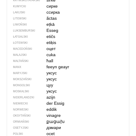
sirke
KRYMSKOTATARSKI
сирке
KUMYCKI
ссирка
LAKIJSKI
ãctas
LITEWSKI
ețkā
LIWOŃSKI
Esseg
LUKSEMBURSKI
etičs
ŁATGALSKI
etiķis
ŁOTEWSKI
оцет
MACEDOŃSKI
cuka
MALAJSKI
ħall
MALTAŃSKI
feeyn geayr
MANX
уксус
MARYJSKI
уксус
MOKSZAŃSKI
цуу
MONGOLSKI
уксус
MOSKALSKI
azijn
NIDERLANDZKI
der Essig
NIEMIECKI
eddik
NORWESKI
vinagre
OKSYTAŃSKI
քացախ
ORMIAŃSKI
дзмари
OSETYJSKI
ocet
POLSKI