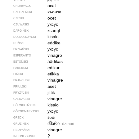
ocat
CHORWACKI
къонза
CZECZEŃSKI
ocet
CZESKI
уксус
CZUWASKI
кьанцӀ
DARGIŃSKI
kisało
DOLNOŁUŻYCKI
eddike
DUŃSKI
уксус
ERZIAŃSKI
vinagro
ESPERANTO
äädikas
ESTOŃSKI
edikur
FARERSKI
etikka
FIŃSKI
vinaigre
FRANCUSKI
asêt
FRIULSKI
jittik
FRYZYJSKI
vinagre
GALICYJSKI
kisało
GÓRNOŁUŻYCKI
уксус
GÓRNOMARYJSKI
ξύδι
GRECKI
ძმარი
dzmɑri
GRUZIŃSKI
vinagre
HISZPAŃSKI
?
INDONEZYJSKI