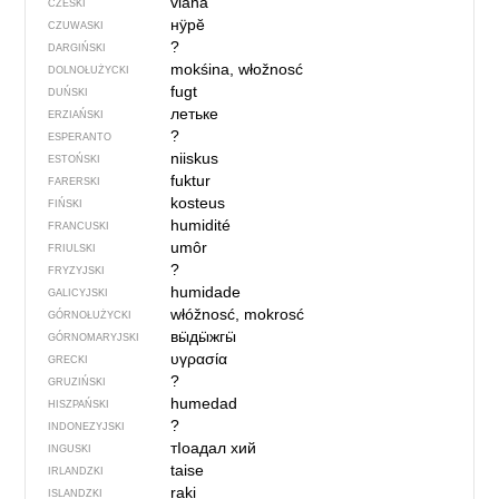
vláha
CZESKI
нӱрӗ
CZUWASKI
?
DARGIŃSKI
mokśina, włožnosć
DOLNOŁUŻYCKI
fugt
DUŃSKI
летьке
ERZIAŃSKI
?
ESPERANTO
niiskus
ESTOŃSKI
fuktur
FARERSKI
kosteus
FIŃSKI
humidité
FRANCUSKI
umôr
FRIULSKI
?
FRYZYJSKI
humidade
GALICYJSKI
włóžnosć, mokrosć
GÓRNOŁUŻYCKI
вӹдӹжгӹ
GÓRNOMARYJSKI
υγρασία
GRECKI
?
GRUZIŃSKI
humedad
HISZPAŃSKI
?
INDONEZYJSKI
тIоадал хий
INGUSKI
taise
IRLANDZKI
raki
ISLANDZKI