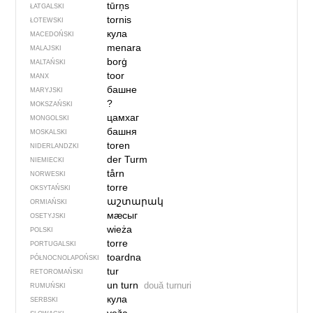
tūrņs
ŁATGALSKI
tornis
ŁOTEWSKI
кула
MACEDOŃSKI
menara
MALAJSKI
borġ
MALTAŃSKI
toor
MANX
башне
MARYJSKI
?
MOKSZAŃSKI
цамхаг
MONGOLSKI
башня
MOSKALSKI
toren
NIDERLANDZKI
der Turm
NIEMIECKI
tårn
NORWESKI
torre
OKSYTAŃSKI
աշտարակ
ORMIAŃSKI
мӕсыг
OSETYJSKI
wieża
POLSKI
torre
PORTUGALSKI
toardna
PÓŁNOCNO­LA­POŃ­SKI
tur
RETOROMAŃSKI
un turn
două turnuri
RUMUŃSKI
кула
SERBSKI