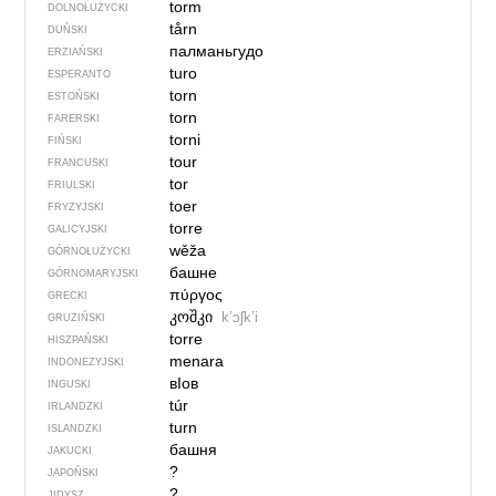
torm
DOLNOŁUŻYCKI
tårn
DUŃSKI
палманьгудо
ERZIAŃSKI
turo
ESPERANTO
torn
ESTOŃSKI
torn
FARERSKI
torni
FIŃSKI
tour
FRANCUSKI
tor
FRIULSKI
toer
FRYZYJSKI
torre
GALICYJSKI
wěža
GÓRNOŁUŻYCKI
башне
GÓRNOMARYJSKI
πύργος
GRECKI
კოშკი
kʼɔʃkʼi
GRUZIŃSKI
torre
HISZPAŃSKI
menara
INDONEZYJSKI
вIов
INGUSKI
túr
IRLANDZKI
turn
ISLANDZKI
башня
JAKUCKI
?
JAPOŃSKI
?
JIDYSZ