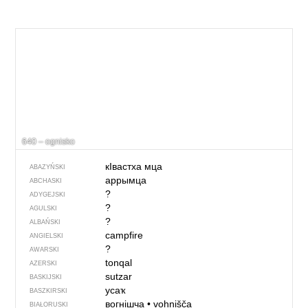
640 – ognisko
кIвастха мца
ABAZYŃSKI
аррымца
ABCHASKI
?
ADYGEJSKI
?
AGULSKI
?
ALBAŃSKI
campfire
ANGIELSKI
?
AWARSKI
tonqal
AZERSKI
sutzar
BASKIJSKI
усаҡ
BASZKIRSKI
вогнішча
•
vohnišča
BIAŁORUSKI