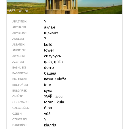
637 – wieża
?
ABAZYŃSKI
аҟлан
ABCHASKI
щэчанэ
ADYGEJSKI
?
AGULSKI
kullë
ALBAŃSKI
tower
ANGIELSKI
сивурукъ
AWARSKI
qala, qüllə
AZERSKI
dorre
BASKIJSKI
башня
BASZKIRSKI
вежа
•
vieža
BIAŁORUSKI
tour
BRETOŃSKI
кула
BUŁGARSKI
塔楼
tǎlóu
CHIŃSKI
toranj, kula
CHORWACKI
бIов
CZECZEŃSKI
věž
CZESKI
?
CZUWASKI
кIалгIя
DARGIŃSKI