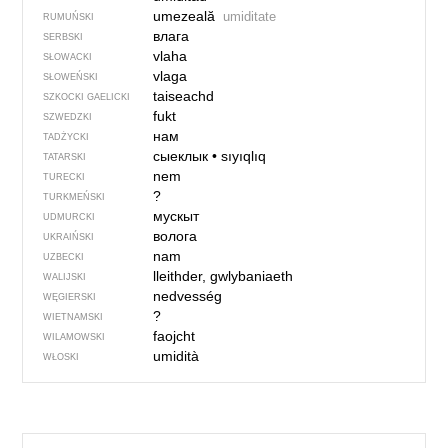
umezeală
umiditate
RUMUŃSKI
влага
SERBSKI
vlaha
SŁOWACKI
vlaga
SŁOWEŃSKI
taiseachd
SZKOCKI GAELICKI
fukt
SZWEDZKI
нам
TADŻYCKI
сыеклык
•
sıyıqlıq
TATARSKI
nem
TURECKI
?
TURKMEŃSKI
мускыт
UDMURCKI
волога
UKRAIŃSKI
nam
UZBECKI
lleithder, gwlybaniaeth
WALIJSKI
nedvesség
WĘGIERSKI
?
WIETNAMSKI
faojcht
WILAMOWSKI
umidità
WŁOSKI