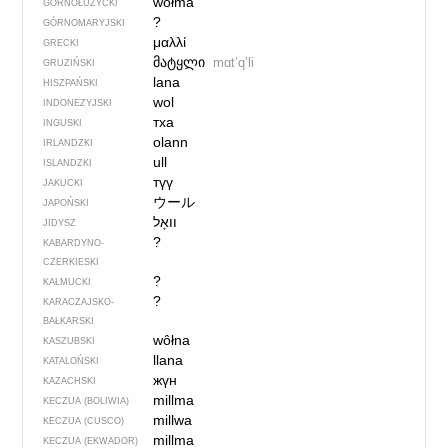
wołma
GÓRNOŁUŻYCKI
?
GÓRNOMARYJSKI
μαλλί
GRECKI
მატყლი
mɑtʼqʼli
GRUZIŃSKI
lana
HISZPAŃSKI
wol
INDONEZYJSKI
тха
INGUSKI
olann
IRLANDZKI
ull
ISLANDZKI
түү
JAKUCKI
ウール
JAPOŃSKI
JIDYSZ
?
KABARDYNO-
CZERKIESKI
?
KAŁMUCKI
?
KARACZAJSKO-
BAŁKARSKI
wôłna
KASZUBSKI
llana
KATALOŃSKI
жүн
KAZACHSKI
millma
KECZUA (BOLIWIA)
millwa
KECZUA (CUSCO)
millma
KECZUA (EKWADOR)