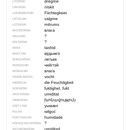
drėgmė̃
LITEWSKI
nīskit
LIWOŃSKI
Fiichtegkeet
LUKSEMBURSKI
vaļgme
ŁATGALSKI
mitrums
ŁOTEWSKI
влага
MACEDOŃSKI
?
MALAJSKI
?
MALTAŃSKI
tashid
MANX
вӱдыжгӧ
MARYJSKI
летьке
MOKSZAŃSKI
чийгтэй
MONGOLSKI
влага
MOSKALSKI
vocht
NIDERLANDZKI
die Feuchtigkeit
NIEMIECKI
fuktighet, fukt
NORWESKI
umiditat
OKSYTAŃSKI
խոնավություն
ORMIAŃSKI
уымӕл
OSETYJSKI
wilgoć
POLSKI
humidade
PORTUGALSKI
?
PÓŁNOCNO­LA­POŃ­SKI
umiditad
RETOROMAŃSKI