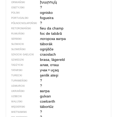
խարույկ
ORMIAŃSKI
?
OSETYJSKI
ognisko
POLSKI
fogueira
PORTUGALSKI
?
PÓŁNOCNO­LA­POŃ­SKI
fieu da champ
RETOROMAŃSKI
foc de tabără
RUMUŃSKI
логорска ватра
SERBSKI
táborák
SŁOWACKI
ognjišče
SŁOWEŃSKI
craoslach
SZKOCKI GAELICKI
brasa, lägereld
SZWEDZKI
алав, оташ
TADŻYCKI
учак
•
uçaq
TATARSKI
şenlik ateşi
TURECKI
?
TURKMEŃSKI
?
UDMURCKI
ватра
UKRAIŃSKI
gulxan
UZBECKI
coelcerth
WALIJSKI
tábortűz
WĘGIERSKI
?
WIETNAMSKI