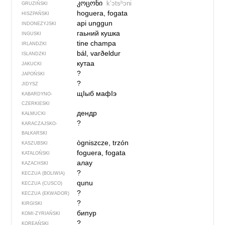
კოცონი
kʼɔtsʰɔni
GRUZIŃSKI
hoguera, fogata
HISZPAŃSKI
api unggun
INDONEZYJSKI
гаьний кушка
INGUSKI
tine champa
IRLANDZKI
bál, varðeldur
ISLANDZKI
кутаа
JAKUCKI
?
JAPOŃSKI
?
JIDYSZ
щIыб мафIэ
KABARDYNO-
CZERKIESKI
дендр
KAŁMUCKI
?
KARACZAJSKO-
BAŁKARSKI
ògniszcze, trzón
KASZUBSKI
foguera, fogata
KATALOŃSKI
алау
KAZACHSKI
?
KECZUA (BOLIWIA)
qunu
KECZUA (CUSCO)
?
KECZUA (EKWADOR)
?
KIRGISKI
бипур
KOMI-ZYRIAŃSKI
?
KOREAŃSKI