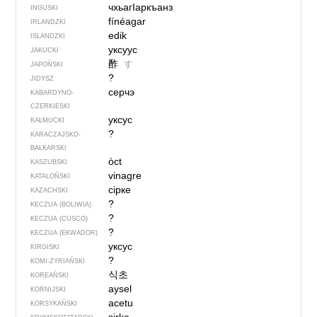
чхьагIаркъанз
INGUSKI
fínéagar
IRLANDZKI
edik
ISLANDZKI
уксуус
JAKUCKI
酢
す
JAPOŃSKI
?
JIDYSZ
серчэ
KABARDYNO-
CZERKIESKI
уксус
KAŁMUCKI
?
KARACZAJSKO-
BAŁKARSKI
òct
KASZUBSKI
vinagre
KATALOŃSKI
сірке
KAZACHSKI
?
KECZUA (BOLIWIA)
?
KECZUA (CUSCO)
?
KECZUA (EKWADOR)
уксус
KIRGISKI
?
KOMI-ZYRIAŃSKI
식초
KOREAŃSKI
aysel
KORNIJSKI
acetu
KORSYKAŃSKI