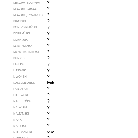
?
KECZUA (BOLIWIA)
?
KECZUA (CUSCO)
?
KECZUA (EKWADOR)
?
KIRGISKI
?
KOMI-ZYRIAŃSKI
?
KOREAŃSKI
?
KORNIJSKI
?
KORSYKAŃSKI
?
KRYMSKOTATARSKI
?
KUMYCKI
?
LAKIJSKI
?
LITEWSKI
?
LIWOŃSKI
Eck
LUKSEMBURSKI
?
ŁATGALSKI
?
ŁOTEWSKI
?
MACEDOŃSKI
?
MALAJSKI
?
MALTAŃSKI
?
MANX
?
MARYJSKI
ужа
MOKSZAŃSKI