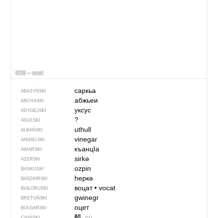
639 – ocet
саркьа
ABAZYŃSKI
абжьеи
ABCHASKI
уксус
ADYGEJSKI
?
AGULSKI
uthull
ALBAŃSKI
vinegar
ANGIELSKI
къанцIа
AWARSKI
sirkə
AZERSKI
ozpin
BASKIJSKI
һеркә
BASZKIRSKI
воцат
•
vocat
BIAŁORUSKI
gwinegr
BRETOŃSKI
оцет
BUŁGARSKI
醋
cù
CHIŃSKI