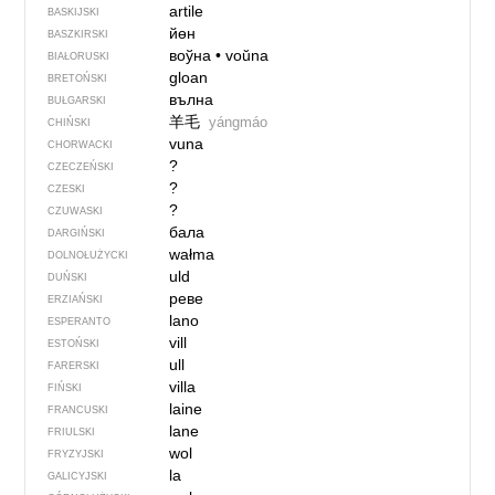
artile
BASKIJSKI
йөн
BASZKIRSKI
воўна
•
voŭna
BIAŁORUSKI
gloan
BRETOŃSKI
вълна
BUŁGARSKI
羊毛
yángmáo
CHIŃSKI
vuna
CHORWACKI
?
CZECZEŃSKI
?
CZESKI
?
CZUWASKI
бала
DARGIŃSKI
wałma
DOLNOŁUŻYCKI
uld
DUŃSKI
реве
ERZIAŃSKI
lano
ESPERANTO
vill
ESTOŃSKI
ull
FARERSKI
villa
FIŃSKI
laine
FRANCUSKI
lane
FRIULSKI
wol
FRYZYJSKI
la
GALICYJSKI