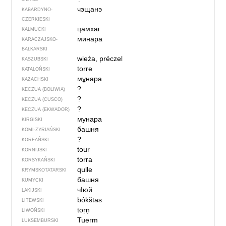
чэщанэ
KABARDYNO-
CZERKIESKI
цамхаг
KAŁMUCKI
минара
KARACZAJSKO-
BAŁKARSKI
wieża, préczel
KASZUBSKI
torre
KATALOŃSKI
мұнара
KAZACHSKI
?
KECZUA (BOLIWIA)
?
KECZUA (CUSCO)
?
KECZUA (EKWADOR)
мунара
KIRGISKI
башня
KOMI-ZYRIAŃSKI
?
KOREAŃSKI
tour
KORNIJSKI
torra
KORSYKAŃSKI
qulle
KRYMSKOTATARSKI
башня
KUMYCKI
чIюй
LAKIJSKI
bókštas
LITEWSKI
toŗņ
LIWOŃSKI
Tuerm
LUKSEMBURSKI