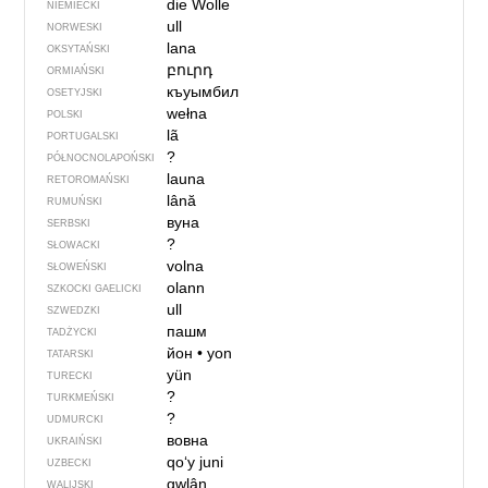
die Wolle
NIEMIECKI
ull
NORWESKI
lana
OKSYTAŃSKI
բուրդ
ORMIAŃSKI
къуымбил
OSETYJSKI
wełna
POLSKI
lã
PORTUGALSKI
?
PÓŁNOCNO­LA­POŃ­SKI
launa
RETOROMAŃSKI
lână
RUMUŃSKI
вуна
SERBSKI
?
SŁOWACKI
volna
SŁOWEŃSKI
olann
SZKOCKI GAELICKI
ull
SZWEDZKI
пашм
TADŻYCKI
йон
•
yon
TATARSKI
yün
TURECKI
?
TURKMEŃSKI
?
UDMURCKI
вовна
UKRAIŃSKI
qo‘y juni
UZBECKI
gwlân
WALIJSKI