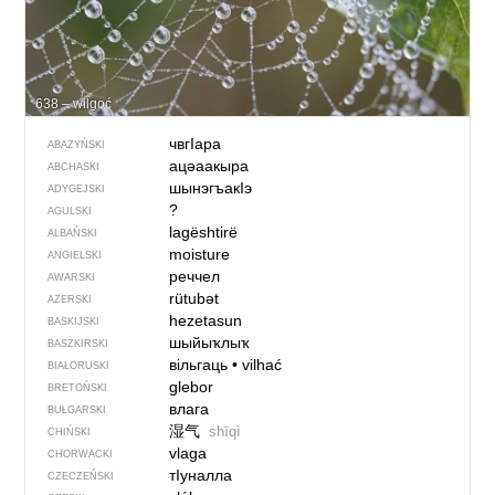
638 – wilgoć
чвгIара
ABAZYŃSKI
ацәаакыра
ABCHASKI
шынэгъакIэ
ADYGEJSKI
?
AGULSKI
lagështirë
ALBAŃSKI
moisture
ANGIELSKI
реччел
AWARSKI
rütubət
AZERSKI
hezetasun
BASKIJSKI
шыйыҡлыҡ
BASZKIRSKI
вільгаць
•
vilhać
BIAŁORUSKI
glebor
BRETOŃSKI
влага
BUŁGARSKI
湿气
shīqì
CHIŃSKI
vlaga
CHORWACKI
тIуналла
CZECZEŃSKI