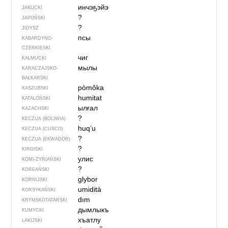
инчэҕэйэ
JAKUCKI
?
JAPOŃSKI
?
JIDYSZ
псы
KABARDYNO-
CZERKIESKI
чиг
KAŁMUCKI
мылы
KARACZAJSKO-
BAŁKARSKI
pòmôka
KASZUBSKI
humitat
KATALOŃSKI
ылғал
KAZACHSKI
?
KECZUA (BOLIWIA)
huq’u
KECZUA (CUSCO)
?
KECZUA (EKWADOR)
?
KIRGISKI
улис
KOMI-ZYRIAŃSKI
?
KOREAŃSKI
glybor
KORNIJSKI
umidità
KORSYKAŃSKI
dım
KRYMSKOTATARSKI
дымлыкъ
KUMYCKI
хъатлу
LAKIJSKI