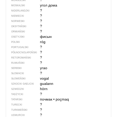
?
MONGOLSKI
угол дома
MOSKALSKI
?
NIDERLANDZKI
?
NIEMIECKI
?
NORWESKI
?
OKSYTAŃSKI
?
ORMIAŃSKI
фисын
OSETYJSKI
róg
POLSKI
?
PORTUGALSKI
?
PÓŁNOCNO­LA­POŃ­SKI
?
RETOROMAŃSKI
?
RUMUŃSKI
угао
SERBSKI
?
SŁOWACKI
vogal
SŁOWEŃSKI
gualann
SZKOCKI GAELICKI
hörn
SZWEDZKI
?
TADŻYCKI
почмак
•
poçmaq
TATARSKI
?
TURECKI
?
TURKMEŃSKI
?
UDMURCKI