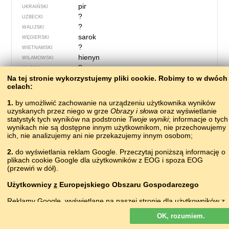
ріг
UKRAIŃSKI
?
UZBECKI
?
WALIJSKI
sarok
WĘGIERSKI
?
WIETNAMSKI
hienyn
WILAMOWSKI
?
WŁOSKI
Na tej stronie wykorzystujemy pliki сookie. Robimy to w dwóch
celach:
1.
by umożliwić zachowanie na urządzeniu użytkownika wyników
uzyskanych przez niego w grze
Obrazy i słowa
oraz wyświetlanie
statystyk tych wyników na podstronie
Twoje wyniki
; informacje o tych
wynikach nie są dostępne innym użytkownikom, nie przechowujemy
ich, nie analizujemy ani nie przekazujemy innym osobom;
2.
do wyświetlania reklam Google. Przeczytaj poniższą informację o
plikach cookie Google dla użytkowników z EOG i spoza EOG
(przewiń w dół).
Użytkownicy
z
Europejskiego Obszaru Gospodarczego
643 – usta
Reklamy Google, wyświetlane na naszej stronie dla użytkowników z
EOG,
nie
są personalizowane. Chociaż reklamy te nie wykorzystują
шIа
ABAZYŃSKI
OK, rozumiem.
plików cookie na potrzeby personalizacji reklam, to wykorzystują je,
аҿы
ABCHASKI
by umożliwiać ograniczenie liczby wyświetleń, generowanie