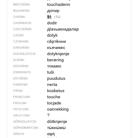
touchadenn
BRETOŃSKI
допир
BUŁGARSKI
触
chù
CHIŃSKI
dodir
CHORWACKI
дIахьакхадалар
CZECZEŃSKI
dotyk
CZESKI
сӗртӗнни
CZUWASKI
къячикес
DARGIŃSKI
dotyknjenje
DOLNOŁUŻYCKI
berøring
DUŃSKI
токамо
ERZIAŃSKI
tuŝi
ESPERANTO
puudutus
ESTOŃSKI
nerta
FARERSKI
kosketus
FIŃSKI
touche
FRANCUSKI
tocjade
FRIULSKI
oanrekking
FRYZYJSKI
?
GALICYJSKI
dótknjenje
GÓRNOŁUŻYCKI
тӹкнӹмӹ
GÓRNOMARYJSKI
αφή
GRECKI