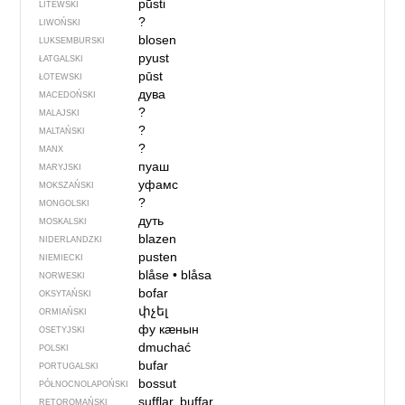
pū̃sti
LITEWSKI
?
LIWOŃSKI
blosen
LUKSEMBURSKI
pyust
ŁATGALSKI
pūst
ŁOTEWSKI
дува
MACEDOŃSKI
?
MALAJSKI
?
MALTAŃSKI
?
MANX
пуаш
MARYJSKI
уфамс
MOKSZAŃSKI
?
MONGOLSKI
дуть
MOSKALSKI
blazen
NIDERLANDZKI
pusten
NIEMIECKI
blåse
•
blåsa
NORWESKI
bofar
OKSYTAŃSKI
փչել
ORMIAŃSKI
фу кӕнын
OSETYJSKI
dmuchać
POLSKI
bufar
PORTUGALSKI
bossut
PÓŁNOCNO­LA­POŃ­SKI
sufflar, buffar
RETOROMAŃSKI