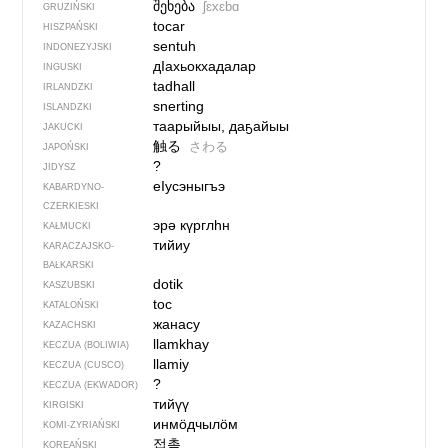
შეხება
ʃɛxɛbɑ
GRUZIŃSKI
tocar
HISZPAŃSKI
sentuh
INDONEZYJSKI
дIахьокхадалар
INGUSKI
tadhall
IRLANDZKI
snerting
ISLANDZKI
таарыйыы, даҕайыы
JAKUCKI
触る
さわる
JAPOŃSKI
?
JIDYSZ
еIусэныгъэ
KABARDYNO-
CZERKIESKI
эрә күрглһн
KAŁMUCKI
тийиу
KARACZAJSKO-
BAŁKARSKI
dotik
KASZUBSKI
toc
KATALOŃSKI
жанасу
KAZACHSKI
llamkhay
KECZUA (BOLIWIA)
llamiy
KECZUA (CUSCO)
?
KECZUA (EKWADOR)
тийүү
KIRGISKI
инмӧдчылӧм
KOMI-ZYRIAŃSKI
접촉
KOREAŃSKI