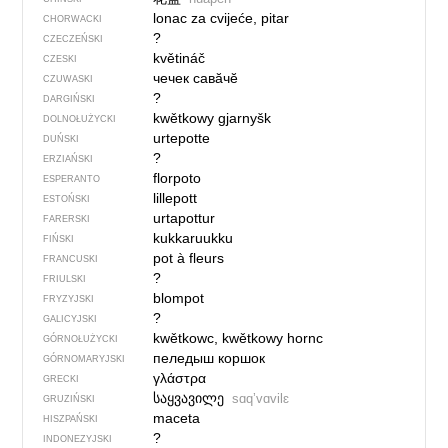
lonac za cvijeće, pitar
CHORWACKI
?
CZECZEŃSKI
květináč
CZESKI
чечек савӑчӗ
CZUWASKI
?
DARGIŃSKI
kwětkowy gjarnyšk
DOLNOŁUŻYCKI
urtepotte
DUŃSKI
?
ERZIAŃSKI
florpoto
ESPERANTO
lillepott
ESTOŃSKI
urtapottur
FARERSKI
kukkaruukku
FIŃSKI
pot à fleurs
FRANCUSKI
?
FRIULSKI
blompot
FRYZYJSKI
?
GALICYJSKI
kwětkowc, kwětkowy hornc
GÓRNOŁUŻYCKI
пеледыш коршок
GÓRNOMARYJSKI
γλάστρα
GRECKI
საყვავილე
sɑqʼvɑvilɛ
GRUZIŃSKI
maceta
HISZPAŃSKI
?
INDONEZYJSKI