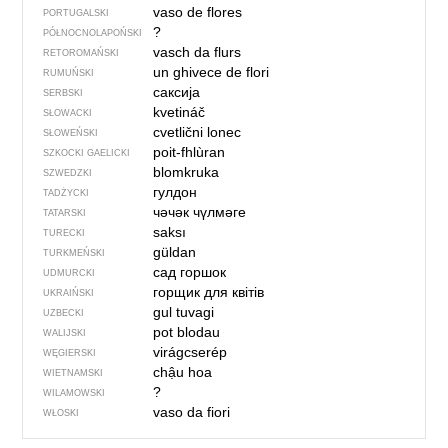
vaso de flores
PORTUGALSKI
?
PÓŁNOCNO­LA­POŃ­SKI
vasch da flurs
RETOROMAŃSKI
un ghivece de flori
RUMUŃSKI
саксија
SERBSKI
kvetináč
SŁOWACKI
cvetlični lonec
SŁOWEŃSKI
poit-fhlùran
SZKOCKI GAELICKI
blomkruka
SZWEDZKI
гулдон
TADŻYCKI
чәчәк чүлмәге
TATARSKI
saksı
TURECKI
güldan
TURKMEŃSKI
сад горшок
UDMURCKI
горщик для квітів
UKRAIŃSKI
gul tuvagi
UZBECKI
pot blodau
WALIJSKI
virágcserép
WĘGIERSKI
chậu hoa
WIETNAMSKI
?
WILAMOWSKI
vaso da fiori
WŁOSKI