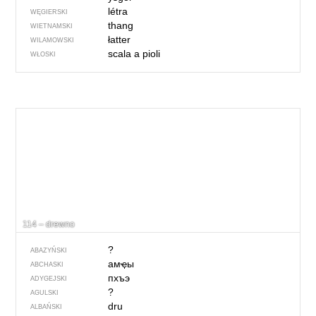
létra
WĘGIERSKI
thang
WIETNAMSKI
łatter
WILAMOWSKI
scala a pioli
WŁOSKI
114 – drewno
?
ABAZYŃSKI
амҿы
ABCHASKI
пхъэ
ADYGEJSKI
?
AGULSKI
dru
ALBAŃSKI