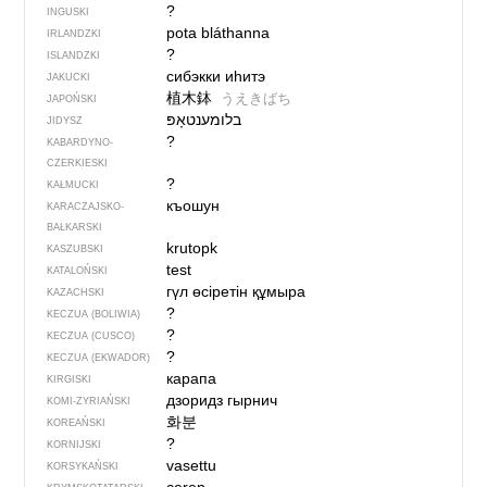
?
INGUSKI
pota bláthanna
IRLANDZKI
?
ISLANDZKI
сибэкки иһитэ
JAKUCKI
植木鉢
うえきばち
JAPOŃSKI
בלומענטאָפּ‏
JIDYSZ
?
KABARDYNO-
CZERKIESKI
?
KAŁMUCKI
къошун
KARACZAJSKO-
BAŁKARSKI
krutopk
KASZUBSKI
test
KATALOŃSKI
гүл өсіретін құмыра
KAZACHSKI
?
KECZUA (BOLIWIA)
?
KECZUA (CUSCO)
?
KECZUA (EKWADOR)
карапа
KIRGISKI
дзоридз гырнич
KOMI-ZYRIAŃSKI
화분
KOREAŃSKI
?
KORNIJSKI
vasettu
KORSYKAŃSKI