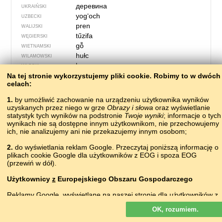
деревина
UKRAIŃSKI
yogʻoch
UZBECKI
pren
WALIJSKI
tűzifa
WĘGIERSKI
gỗ
WIETNAMSKI
hułc
WILAMOWSKI
legno
WŁOSKI
Na tej stronie wykorzystujemy pliki сookie. Robimy to w dwóch
celach:
1.
by umożliwić zachowanie na urządzeniu użytkownika wyników
uzyskanych przez niego w grze
Obrazy i słowa
oraz wyświetlanie
statystyk tych wyników na podstronie
Twoje wyniki
; informacje o tych
wynikach nie są dostępne innym użytkownikom, nie przechowujemy
ich, nie analizujemy ani nie przekazujemy innym osobom;
2.
do wyświetlania reklam Google. Przeczytaj poniższą informację o
plikach cookie Google dla użytkowników z EOG i spoza EOG
(przewiń w dół).
Użytkownicy
z
Europejskiego Obszaru Gospodarczego
115 – droga
Reklamy Google, wyświetlane na naszej stronie dla użytkowników z
EOG,
nie
są personalizowane. Chociaż reklamy te nie wykorzystują
мгIва
ABAZYŃSKI
OK, rozumiem.
plików cookie na potrzeby personalizacji reklam, to wykorzystują je,
амҩа
ABCHASKI
by umożliwiać ograniczenie liczby wyświetleń, generowanie