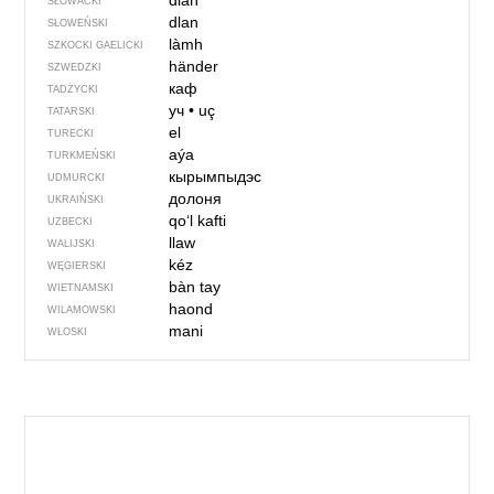
dlaň
SŁOWACKI
dlan
SŁOWEŃSKI
làmh
SZKOCKI GAELICKI
händer
SZWEDZKI
каф
TADŻYCKI
уч
•
uç
TATARSKI
el
TURECKI
aýa
TURKMEŃSKI
кырымпыдэс
UDMURCKI
долоня
UKRAIŃSKI
qo‘l kafti
UZBECKI
llaw
WALIJSKI
kéz
WĘGIERSKI
bàn tay
WIETNAMSKI
haond
WILAMOWSKI
mani
WŁOSKI