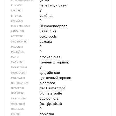
çerep
KRYMSKOTATARSKI
чечек учун савут
KUMYCKI
?
LAKIJSKI
vazònas
LITEWSKI
?
LIWOŃSKI
Blummendëppen
LUKSEMBURSKI
vazaunīks
ŁATGALSKI
puķu pods
ŁOTEWSKI
саксија
MACEDOŃSKI
?
MALAJSKI
?
MALTAŃSKI
crockan blaa
MANX
пеледыш кӧршӧк
MARYJSKI
?
MOKSZAŃSKI
цэцгийн сав
MONGOLSKI
цветочный горшок
MOSKALSKI
bloempot
NIDERLANDZKI
der Blumentopf
NIEMIECKI
blomsterpotte
NORWESKI
vas de flors
OKSYTAŃSKI
ծաղկաման
ORMIAŃSKI
?
OSETYJSKI
doniczka
POLSKI