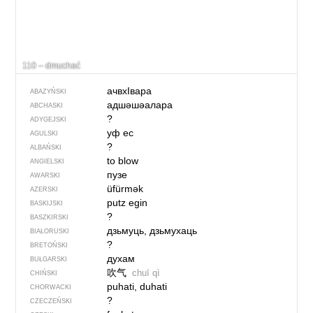
110 – dmuchać
ачвхIвара
ABAZYŃSKI
адшәшәалара
ABCHASKI
?
ADYGEJSKI
уф ес
AGULSKI
?
ALBAŃSKI
to blow
ANGIELSKI
пузе
AWARSKI
üfürmək
AZERSKI
putz egin
BASKIJSKI
?
BASZKIRSKI
дзьмуць, дзьмухаць
BIAŁORUSKI
?
BRETOŃSKI
духам
BUŁGARSKI
吹气
chuī qì
CHIŃSKI
puhati, duhati
CHORWACKI
?
CZECZEŃSKI