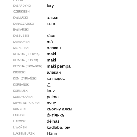
Iэгу
KABARDYNO-
CZERKIESKI
альхн
KAŁMUCKI
къол
KARACZAJSKO-
BAŁKARSKI
rãce
KASZUBSKI
mà
KATALOŃSKI
алақан
KAZACHSKI
maki
KECZUA (BOLIWIA)
maki
KECZUA (CUSCO)
maki pampa
KECZUA (EKWADOR)
алакан
KIRGISKI
ки пыдӧс
KOMI-ZYRIAŃSKI
손
KOREAŃSKI
leuv
KORNIJSKI
palma
KORSYKAŃSKI
avuç
KRYMSKOTATARSKI
къолну аясы
KUMYCKI
битIянхъ
LAKIJSKI
délnas
LITEWSKI
kädlabā, piv
LIWOŃSKI
Hänn
LUKSEMBURSKI