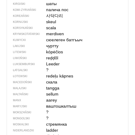
шаты
KIRGISKI
палича пос
KOMI-ZYRIAŃSKI
사닥다리
KOREAŃSKI
skeul
KORNIJSKI
scala
KORSYKAŃSKI
merdiven
KRYMSKOTATARSKI
сюелеген батгъыч
KUMYCKI
чуртту
LAKIJSKI
kópėčios
LITEWSKI
reḑḑõl
LIWOŃSKI
Leeder
LUKSEMBURSKI
?
ŁATGALSKI
redeļu kāpnes
ŁOTEWSKI
скала
MACEDOŃSKI
tangga
MALAJSKI
sellum
MALTAŃSKI
aarey
MANX
ваштошкалтыш
MARYJSKI
?
MOKSZAŃSKI
?
MONGOLSKI
стремянка
MOSKALSKI
ladder
NIDERLANDZKI