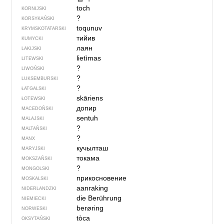
toch
KORNIJSKI
?
KORSYKAŃSKI
toqunuv
KRYMSKOTATARSKI
тийив
KUMYCKI
лаян
LAKIJSKI
lietìmas
LITEWSKI
?
LIWOŃSKI
?
LUKSEMBURSKI
?
ŁATGALSKI
skāriens
ŁOTEWSKI
допир
MACEDOŃSKI
sentuh
MALAJSKI
?
MALTAŃSKI
?
MANX
кучылташ
MARYJSKI
токама
MOKSZAŃSKI
?
MONGOLSKI
прикосновение
MOSKALSKI
aanraking
NIDERLANDZKI
die Berührung
NIEMIECKI
berøring
NORWESKI
tòca
OKSYTAŃSKI