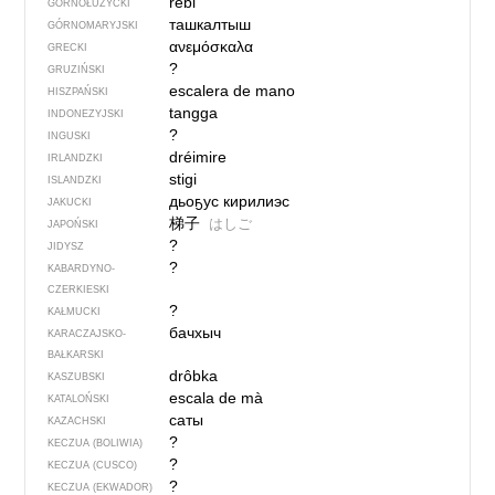
rěbl
GÓRNOŁUŻYCKI
ташкалтыш
GÓRNOMARYJSKI
ανεμόσκαλα
GRECKI
?
GRUZIŃSKI
escalera de mano
HISZPAŃSKI
tangga
INDONEZYJSKI
?
INGUSKI
dréimire
IRLANDZKI
stigi
ISLANDZKI
дьоҕус кирилиэс
JAKUCKI
梯子
はしご
JAPOŃSKI
?
JIDYSZ
?
KABARDYNO-
CZERKIESKI
?
KAŁMUCKI
бачхыч
KARACZAJSKO-
BAŁKARSKI
drôbka
KASZUBSKI
escala de mà
KATALOŃSKI
саты
KAZACHSKI
?
KECZUA (BOLIWIA)
?
KECZUA (CUSCO)
?
KECZUA (EKWADOR)