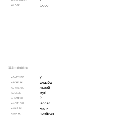
?
WILAMOWSKI
tocco
WŁOSKI
113 – drabina
?
ABAZYŃSKI
акьыба
ABCHASKI
лъэой
ADYGEJSKI
мугI
AGULSKI
?
ALBAŃSKI
ladder
ANGIELSKI
мали
AWARSKI
nərdivan
AZERSKI