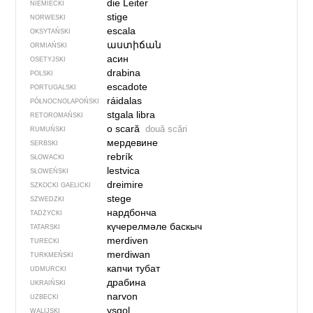
die Leiter
NIEMIECKI
stige
NORWESKI
escala
OKSYTAŃSKI
աստիճան
ORMIAŃSKI
асин
OSETYJSKI
drabina
POLSKI
escadote
PORTUGALSKI
ráidalas
PÓŁNOCNO­LA­POŃ­SKI
stgala libra
RETOROMAŃSKI
o scară
două scări
RUMUŃSKI
мердевине
SERBSKI
rebrík
SŁOWACKI
lestvica
SŁOWEŃSKI
dreimire
SZKOCKI GAELICKI
stege
SZWEDZKI
нардбонча
TADŻYCKI
күчерелмәле баскыч
TATARSKI
merdiven
TURECKI
merdiwan
TURKMEŃSKI
капчи тубат
UDMURCKI
драбина
UKRAIŃSKI
narvon
UZBECKI
ysgol
WALIJSKI