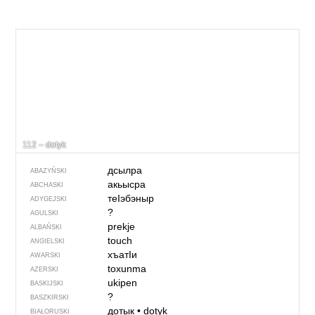
112 – dotyk
дсылра
ABAZYŃSKI
акьысра
ABCHASKI
теIэбэныр
ADYGEJSKI
?
AGULSKI
prekje
ALBAŃSKI
touch
ANGIELSKI
хъатIи
AWARSKI
toxunma
AZERSKI
ukipen
BASKIJSKI
?
BASZKIRSKI
дотык
•
dotyk
BIAŁORUSKI