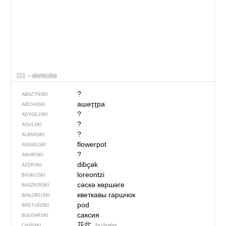
111 – doniczka
?
ABAZYŃSKI
ашәҭҭра
ABCHASKI
?
ADYGEJSKI
?
AGULSKI
?
ALBAŃSKI
flowerpot
ANGIELSKI
?
AWARSKI
dibçək
AZERSKI
loreontzi
BASKIJSKI
сәскә көршәге
BASZKIRSKI
кветкавы гаршчок
BIAŁORUSKI
pod
BRETOŃSKI
саксия
BUŁGARSKI
花盆
huāpén
CHIŃSKI