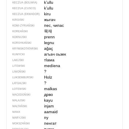
k’ullu
KECZUA (BOLIWIA)
k’ullu
KECZUA (CUSCO)
kiru
KECZUA (EKWADOR)
жыгач
KIRGISKI
пес, чипас
KOMI-ZYRIAŃSKI
목재
KOREAŃSKI
prenn
KORNIJSKI
legnu
KORSYKAŃSKI
ağaç
KRYMSKOTATARSKI
агъач оьзек
KUMYCKI
тIама
LAKIJSKI
medíena
LITEWSKI
?
LIWOŃSKI
Holz
LUKSEMBURSKI
?
ŁATGALSKI
malkas
ŁOTEWSKI
дрво
MACEDOŃSKI
kayu
MALAJSKI
injam
MALTAŃSKI
aamaid
MANX
пу
MARYJSKI
пенгат
MOKSZAŃSKI