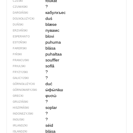
foukat
CZESKI
?
CZUWASKI
кабулхъес
DARGIŃSKI
duś
DOLNOŁUŻYCKI
blæse
DUŃSKI
пувамс
ERZIAŃSKI
blovi
ESPERANTO
puhuma
ESTOŃSKI
blása
FARERSKI
puhaltaa
FIŃSKI
souffler
FRANCUSKI
soflâ
FRIULSKI
?
FRYZYJSKI
?
GALICYJSKI
duć
GÓRNOŁUŻYCKI
ӹфӹлӓш
GÓRNOMARYJSKI
φυσώ
GRECKI
?
GRUZIŃSKI
soplar
HISZPAŃSKI
?
INDONEZYJSKI
?
INGUSKI
séid
IRLANDZKI
blása
ISLANDZKI