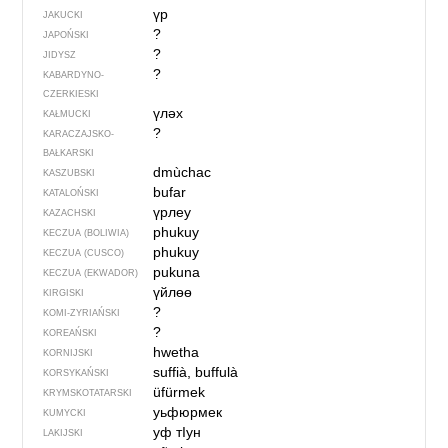
үр
JAKUCKI
?
JAPOŃSKI
?
JIDYSZ
?
KABARDYNO-
CZERKIESKI
үләх
KAŁMUCKI
?
KARACZAJSKO-
BAŁKARSKI
dmùchac
KASZUBSKI
bufar
KATALOŃSKI
үрлеу
KAZACHSKI
phukuy
KECZUA (BOLIWIA)
phukuy
KECZUA (CUSCO)
pukuna
KECZUA (EKWADOR)
үйлөө
KIRGISKI
?
KOMI-ZYRIAŃSKI
?
KOREAŃSKI
hwetha
KORNIJSKI
suffià, buffulà
KORSYKAŃSKI
üfürmek
KRYMSKOTATARSKI
уьфюрмек
KUMYCKI
уф тIун
LAKIJSKI