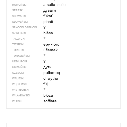
a sufla
suflu
RUMUŃSKI
дувати
SERBSKI
fúkať
SŁOWACKI
pihati
SŁOWEŃSKI
?
SZKOCKI GAELICKI
blåsa
SZWEDZKI
?
TADŻYCKI
өрү
•
örü
TATARSKI
üflemek
TURECKI
?
TURKMEŃSKI
?
UDMURCKI
дути
UKRAIŃSKI
puflamoq
UZBECKI
chwythu
WALIJSKI
fúj
WĘGIERSKI
?
WIETNAMSKI
błöza
WILAMOWSKI
soffiare
WŁOSKI