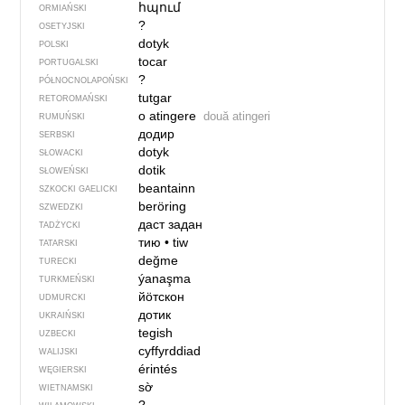
հպում
ORMIAŃSKI
?
OSETYJSKI
dotyk
POLSKI
tocar
PORTUGALSKI
?
PÓŁNOCNO­LA­POŃ­SKI
tutgar
RETOROMAŃSKI
o atingere
două atingeri
RUMUŃSKI
додир
SERBSKI
dotyk
SŁOWACKI
dotik
SŁOWEŃSKI
beantainn
SZKOCKI GAELICKI
beröring
SZWEDZKI
даст задан
TADŻYCKI
тию
•
tiw
TATARSKI
değme
TURECKI
ýanaşma
TURKMEŃSKI
йӧтскон
UDMURCKI
дотик
UKRAIŃSKI
tegish
UZBECKI
cyffyrddiad
WALIJSKI
érintés
WĘGIERSKI
sờ
WIETNAMSKI