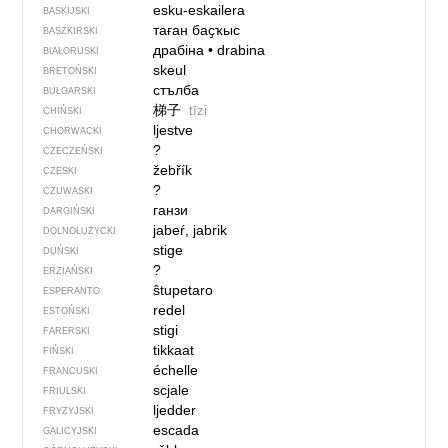
esku-eskailera
BASKIJSKI
таған баҫҡыс
BASZKIRSKI
драбіна
•
drabina
BIAŁORUSKI
skeul
BRETOŃSKI
стълба
BUŁGARSKI
梯子
tīzi
CHIŃSKI
ljestve
CHORWACKI
?
CZECZEŃSKI
žebřík
CZESKI
?
CZUWASKI
ганзи
DARGIŃSKI
jabeŕ, jabrik
DOLNOŁUŻYCKI
stige
DUŃSKI
?
ERZIAŃSKI
ŝtupetaro
ESPERANTO
redel
ESTOŃSKI
stigi
FARERSKI
tikkaat
FIŃSKI
échelle
FRANCUSKI
scjale
FRIULSKI
ljedder
FRYZYJSKI
escada
GALICYJSKI