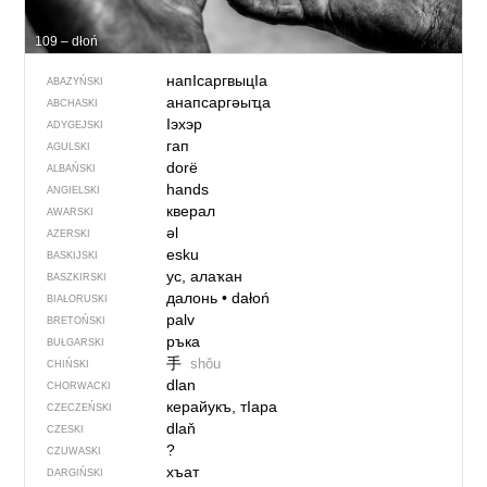
109 – dłoń
напIсаргвыцIа
ABAZYŃSKI
анапсаргәыҵа
ABCHASKI
Iэхэр
ADYGEJSKI
гап
AGULSKI
dorë
ALBAŃSKI
hands
ANGIELSKI
кверал
AWARSKI
əl
AZERSKI
esku
BASKIJSKI
ус, алаҡан
BASZKIRSKI
далонь
•
dałoń
BIAŁORUSKI
palv
BRETOŃSKI
ръка
BUŁGARSKI
手
shǒu
CHIŃSKI
dlan
CHORWACKI
керайукъ, тIара
CZECZEŃSKI
dlaň
CZESKI
?
CZUWASKI
хъат
DARGIŃSKI