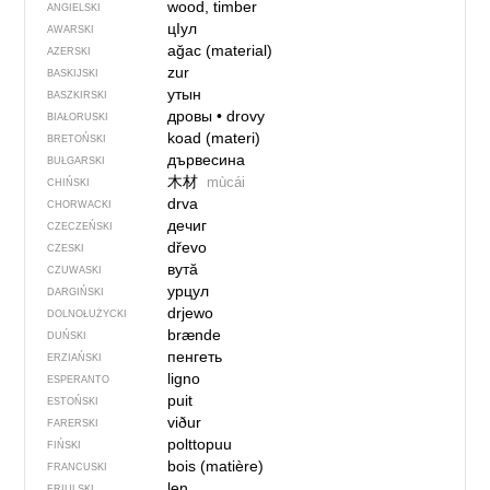
wood, timber
ANGIELSKI
цIул
AWARSKI
ağac (material)
AZERSKI
zur
BASKIJSKI
утын
BASZKIRSKI
дровы
•
drovy
BIAŁORUSKI
koad (materi)
BRETOŃSKI
дървесина
BUŁGARSKI
木材
mùcái
CHIŃSKI
drva
CHORWACKI
дечиг
CZECZEŃSKI
dřevo
CZESKI
вутӑ
CZUWASKI
урцул
DARGIŃSKI
drjewo
DOLNOŁUŻYCKI
brænde
DUŃSKI
пенгеть
ERZIAŃSKI
ligno
ESPERANTO
puit
ESTOŃSKI
viður
FARERSKI
polttopuu
FIŃSKI
bois (matière)
FRANCUSKI
len
FRIULSKI