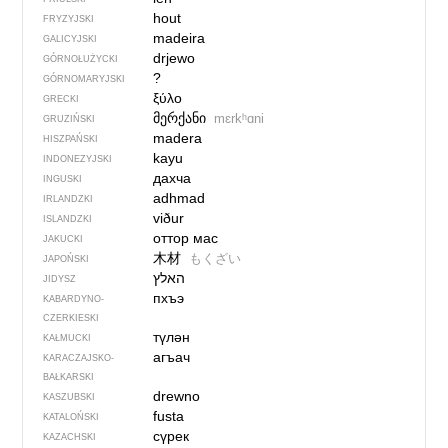
hout
FRYZYJSKI
madeira
GALICYJSKI
drjewo
GÓRNOŁUŻYCKI
?
GÓRNOMARYJSKI
ξύλο
GRECKI
მერქანი
mɛrkʰɑni
GRUZIŃSKI
madera
HISZPAŃSKI
kayu
INDONEZYJSKI
дахча
INGUSKI
adhmad
IRLANDZKI
viður
ISLANDZKI
оттор мас
JAKUCKI
木材
もくざい
JAPOŃSKI
האלץ
JIDYSZ
пхъэ
KABARDYNO-
CZERKIESKI
түлән
KAŁMUCKI
агъач
KARACZAJSKO-
BAŁKARSKI
drewno
KASZUBSKI
fusta
KATALOŃSKI
сүрек
KAZACHSKI