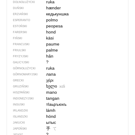
ruka
DOLNOŁUŻYCKI
hænder
DUŃSKI
кедькуншка
ERZIAŃSKI
polmo
ESPERANTO
peopesa
ESTOŃSKI
hond
FARERSKI
käsi
FIŃSKI
paume
FRANCUSKI
palme
FRIULSKI
hân
FRYZYJSKI
?
GALICYJSKI
ruka
GÓRNOŁUŻYCKI
лапа
GÓRNOMARYJSKI
χέρι
GRECKI
ხელი
xɛli
GRUZIŃSKI
mano
HISZPAŃSKI
tangan
INDONEZYJSKI
тIаьръюкъ
INGUSKI
lámh
IRLANDZKI
hönd
ISLANDZKI
ытыс
JAKUCKI
手
て
JAPOŃSKI
?
JIDYSZ