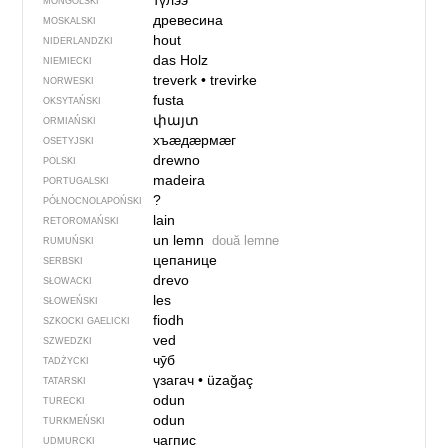
түлээ
MONGOLSKI
древесина
MOSKALSKI
hout
NIDERLANDZKI
das Holz
NIEMIECKI
treverk
•
trevirke
NORWESKI
fusta
OKSYTAŃSKI
փայտ
ORMIAŃSKI
хъӕдӕрмӕг
OSETYJSKI
drewno
POLSKI
madeira
PORTUGALSKI
?
PÓŁNOCNO­LA­POŃ­SKI
lain
RETOROMAŃSKI
un lemn
două lemne
RUMUŃSKI
цепанице
SERBSKI
drevo
SŁOWACKI
les
SŁOWEŃSKI
fiodh
SZKOCKI GAELICKI
ved
SZWEDZKI
чӯб
TADŻYCKI
үзагач
•
üzağaç
TATARSKI
odun
TURECKI
odun
TURKMEŃSKI
чагпис
UDMURCKI