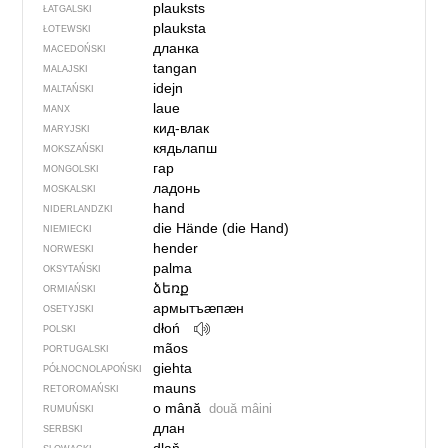
plauksts
ŁATGALSKI
plauksta
ŁOTEWSKI
дланка
MACEDOŃSKI
tangan
MALAJSKI
idejn
MALTAŃSKI
laue
MANX
кид-влак
MARYJSKI
кядьлапш
MOKSZAŃSKI
гар
MONGOLSKI
ладонь
MOSKALSKI
hand
NIDERLANDZKI
die Hände (die Hand)
NIEMIECKI
hender
NORWESKI
palma
OKSYTAŃSKI
ձեռք
ORMIAŃSKI
армытъӕпӕн
OSETYJSKI
dłoń
POLSKI
mãos
PORTUGALSKI
giehta
PÓŁNOCNO­LA­POŃ­SKI
mauns
RETOROMAŃSKI
o mână
două mâini
RUMUŃSKI
длан
SERBSKI