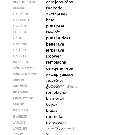
cerwjena rěpa
DOLNOŁUŻYCKI
rødbede
DUŃSKI
якстерькай
ERZIAŃSKI
beto
ESPERANTO
punapeet
ESTOŃSKI
reyðrót
FARERSKI
punajuurikas
FIŃSKI
betterave
FRANCUSKI
jerberave
FRIULSKI
Rööwen
FRYZYJSKI
remolacha
GALICYJSKI
čerwjena rěpa
GÓRNOŁUŻYCKI
якшар ушман
GÓRNOMARYJSKI
παντζάρι
GRECKI
ჭარხალი
tʃʼɑrxɑli
GRUZIŃSKI
remolacha
HISZPAŃSKI
bit merah
INDONEZYJSKI
бурак
INGUSKI
biatas
IRLANDZKI
rauðrófa
ISLANDZKI
сүбүөкүлэ
JAKUCKI
テーブルビート
JAPOŃSKI
?
JIDYSZ