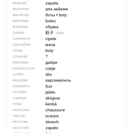
zapata
BASKIJSKI
аяҡ кейеме
BASZKIRSKI
боты
•
boty
BIAŁORUSKI
botez
BRETOŃSKI
обувка
BUŁGARSKI
鞋子
xiézi
CHIŃSKI
cipele
CHORWACKI
мача
CZECZEŃSKI
boty
CZESKI
?
CZUWASKI
дабри
DARGIŃSKI
crjeje
DOLNOŁUŻYCKI
sko
DUŃSKI
карсемапель
ERZIAŃSKI
ŝuo
ESPERANTO
jalats
ESTOŃSKI
skógvar
FARERSKI
kenkä
FIŃSKI
chaussure
FRANCUSKI
scarpis
FRIULSKI
skoech
FRYZYJSKI
zapato
GALICYJSKI