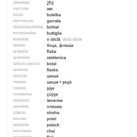
շիշ
ORMIAŃSKI
авг
OSETYJSKI
butelka
POLSKI
garrafa
PORTUGALSKI
bohtal
PÓŁNOCNO­LA­POŃ­SKI
buttiglia
RETOROMAŃSKI
o sticlă
două sticle
RUMUŃSKI
боца, флаша
SERBSKI
fľaša
SŁOWACKI
steklenica
SŁOWEŃSKI
botal
SZKOCKI GAELICKI
flaska
SZWEDZKI
шиша
TADŻYCKI
шешә
•
şeşä
TATARSKI
şişe
TURECKI
çüýşe
TURKMEŃSKI
ӟенелик
UDMURCKI
пляшка
UKRAIŃSKI
shisha
UZBECKI
potel
WALIJSKI
palack
WĘGIERSKI
chai
WIETNAMSKI