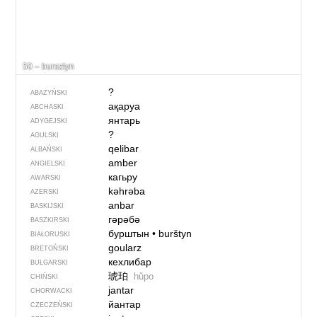
50 – bursztyn
?
ABAZYŃSKI
ақаруа
ABCHASKI
янтарь
ADYGEJSKI
?
AGULSKI
qelibar
ALBAŃSKI
amber
ANGIELSKI
кагьру
AWARSKI
kəhrəba
AZERSKI
anbar
BASKIJSKI
гәрәбә
BASZKIRSKI
бурштын
•
burštyn
BIAŁORUSKI
goularz
BRETOŃSKI
кехлибар
BUŁGARSKI
琥珀
hǔpo
CHIŃSKI
jantar
CHORWACKI
йантар
CZECZEŃSKI