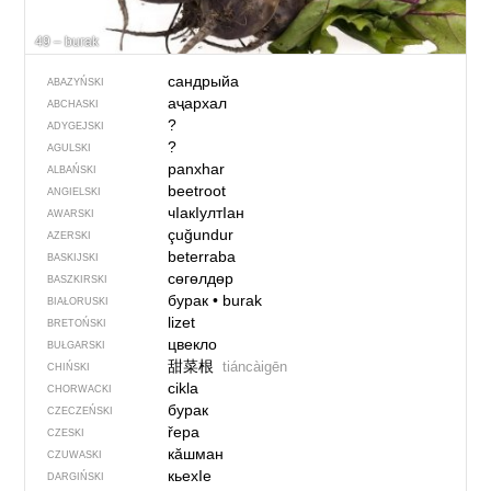
49 – burak
сандрыйа
ABAZYŃSKI
аҷархал
ABCHASKI
?
ADYGEJSKI
?
AGULSKI
panxhar
ALBAŃSKI
beetroot
ANGIELSKI
чIакIултIан
AWARSKI
çuğundur
AZERSKI
beterraba
BASKIJSKI
сөгөлдөр
BASZKIRSKI
бурак
•
burak
BIAŁORUSKI
lizet
BRETOŃSKI
цвекло
BUŁGARSKI
甜菜根
tiáncàigēn
CHIŃSKI
cikla
CHORWACKI
бурак
CZECZEŃSKI
řepa
CZESKI
кӑшман
CZUWASKI
кьехIе
DARGIŃSKI