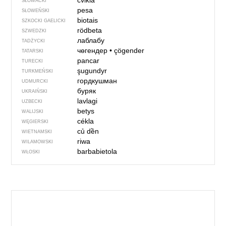
cvikla
SŁOWACKI
pesa
SŁOWEŃSKI
biotais
SZKOCKI GAELICKI
rödbeta
SZWEDZKI
лаблабу
TADŻYCKI
чөгендер
•
çögender
TATARSKI
pancar
TURECKI
şugundyr
TURKMEŃSKI
гордкушман
UDMURCKI
буряк
UKRAIŃSKI
lavlagi
UZBECKI
betys
WALIJSKI
cékla
WĘGIERSKI
củ dền
WIETNAMSKI
riwa
WILAMOWSKI
barbabietola
WŁOSKI