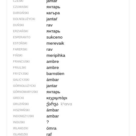
jantar
CZESKI
янтарь
CZUWASKI
кагъра
DARGIŃSKI
jantaŕ
DOLNOŁUŻYCKI
rav
DUŃSKI
янтарь
ERZIAŃSKI
sukceno
ESPERANTO
merevaik
ESTOŃSKI
rav
FARERSKI
meripihka
FIŃSKI
ambre
FRANCUSKI
ambre
FRIULSKI
barnstien
FRYZYJSKI
ámbar
GALICYJSKI
jantar
GÓRNOŁUŻYCKI
янтарь
GÓRNOMARYJSKI
κεχριμπάρι
GRECKI
ქარვა
kʰɑrvɑ
GRUZIŃSKI
ámbar
HISZPAŃSKI
ambar
INDONEZYJSKI
?
INGUSKI
ómra
IRLANDZKI
raf
ISLANDZKI