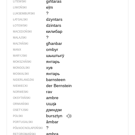
giñtaras
LITEWSKI
eļm
LIWOŃSKI
?
LUKSEMBURSKI
dzyntars
ŁATGALSKI
dzintars
ŁOTEWSKI
килибар
MACEDOŃSKI
?
MALAJSKI
għanbar
MALTAŃSKI
ombyr
MANX
шыштыгӱ
MARYJSKI
янтарь
MOKSZAŃSKI
хув
MONGOLSKI
янтарь
MOSKALSKI
barnsteen
NIDERLANDZKI
der Bernstein
NIEMIECKI
rav
NORWESKI
ambre
OKSYTAŃSKI
սաթ
ORMIAŃSKI
дзиндзи
OSETYJSKI
bursztyn
POLSKI
âmbar
PORTUGALSKI
?
PÓŁNOCNO­LA­POŃ­SKI
ambra
RETOROMAŃSKI