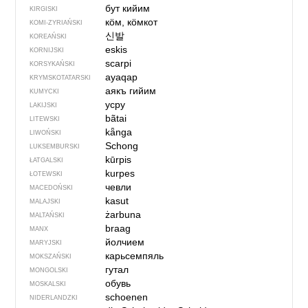
бут кийим
KIRGISKI
кӧм, кӧмкот
KOMI-ZYRIAŃSKI
신발
KOREAŃSKI
eskis
KORNIJSKI
scarpi
KORSYKAŃSKI
ayaqap
KRYMSKOTATARSKI
аякъ гийим
KUMYCKI
усру
LAKIJSKI
bãtai
LITEWSKI
kǟnga
LIWOŃSKI
Schong
LUKSEMBURSKI
kūrpis
ŁATGALSKI
kurpes
ŁOTEWSKI
чевли
MACEDOŃSKI
kasut
MALAJSKI
żarbuna
MALTAŃSKI
braag
MANX
йолчием
MARYJSKI
карьсемпяль
MOKSZAŃSKI
гутал
MONGOLSKI
обувь
MOSKALSKI
schoenen
NIDERLANDZKI