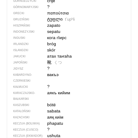
črije
GÓRNOŁUŻYCKI
?
GÓRNOMARYJSKI
παπούτσια
GRECKI
ტუფლი
tʼupʰli
GRUZIŃSKI
zapato
HISZPAŃSKI
sepatu
INDONEZYJSKI
кога гIирс
INGUSKI
bróg
IRLANDZKI
skór
ISLANDZKI
атах таҥаһа
JAKUCKI
靴
くつ
JAPOŃSKI
?
JIDYSZ
вакъэ
KABARDYNO-
CZERKIESKI
?
KAŁMUCKI
аякъ кийим
KARACZAJSKO-
BAŁKARSKI
bótë
KASZUBSKI
sabata
KATALOŃSKI
аяқ киім
KAZACHSKI
phapatu
KECZUA (BOLIWIA)
?
KECZUA (CUSCO)
ushuta
KECZUA (EKWADOR)