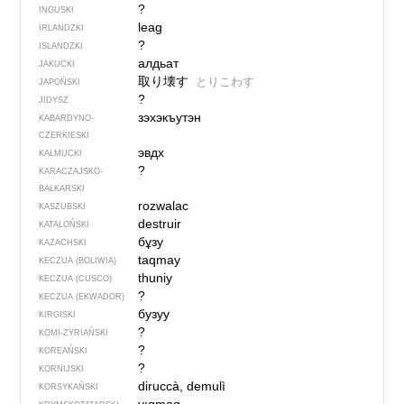
?
INGUSKI
leag
IRLANDZKI
?
ISLANDZKI
алдьат
JAKUCKI
取り壊す
とりこわす
JAPOŃSKI
?
JIDYSZ
зэхэкъутэн
KABARDYNO-
CZERKIESKI
эвдх
KAŁMUCKI
?
KARACZAJSKO-
BAŁKARSKI
rozwalac
KASZUBSKI
destruir
KATALOŃSKI
бұзу
KAZACHSKI
taqmay
KECZUA (BOLIWIA)
thuniy
KECZUA (CUSCO)
?
KECZUA (EKWADOR)
бузуу
KIRGISKI
?
KOMI-ZYRIAŃSKI
?
KOREAŃSKI
?
KORNIJSKI
diruccà, demulì
KORSYKAŃSKI