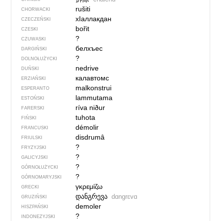
rušiti
CHORWACKI
хIаллакдан
CZECZEŃSKI
bořit
CZESKI
?
CZUWASKI
белхъес
DARGIŃSKI
?
DOLNOŁUŻYCKI
nedrive
DUŃSKI
калавтомс
ERZIAŃSKI
malkonstrui
ESPERANTO
lammutama
ESTOŃSKI
ríva niður
FARERSKI
tuhota
FIŃSKI
démolir
FRANCUSKI
disdrumâ
FRIULSKI
?
FRYZYJSKI
?
GALICYJSKI
?
GÓRNOŁUŻYCKI
?
GÓRNOMARYJSKI
γκρεμίζω
GRECKI
დანგრევა
dɑngrɛvɑ
GRUZIŃSKI
demoler
HISZPAŃSKI
?
INDONEZYJSKI