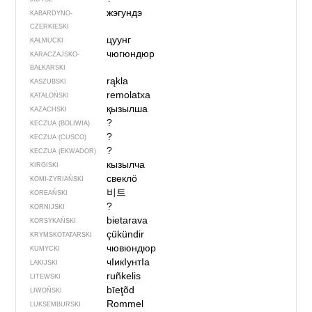
жэгундэ
KABARDYNO-
CZERKIESKI
цуунг
KAŁMUCKI
чюгюндюр
KARACZAJSKO-
BAŁKARSKI
rąkla
KASZUBSKI
remolatxa
KATALOŃSKI
қызылша
KAZACHSKI
?
KECZUA (BOLIWIA)
?
KECZUA (CUSCO)
?
KECZUA (EKWADOR)
кызылча
KIRGISKI
свеклӧ
KOMI-ZYRIAŃSKI
비트
KOREAŃSKI
?
KORNIJSKI
bietarava
KORSYKAŃSKI
çükündir
KRYMSKOTATARSKI
чювюндюр
KUMYCKI
чIикIунтIа
LAKIJSKI
ruñkelis
LITEWSKI
bīeţõd
LIWOŃSKI
Rommel
LUKSEMBURSKI