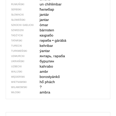
un chihlimbar
RUMUŃSKI
ћилибар
SERBSKI
jantár
SŁOWACKI
jantar
SŁOWEŃSKI
òmar
SZKOCKI GAELICKI
bärnsten
SZWEDZKI
каҳрабо
TADŻYCKI
гәрәбә
•
gäräbä
TATARSKI
kehribar
TURECKI
ýantar
TURKMEŃSKI
янтарь, гараба
UDMURCKI
бурштин
UKRAIŃSKI
kahrabo
UZBECKI
ambr
WALIJSKI
borostyánkő
WĘGIERSKI
hổ phách
WIETNAMSKI
?
WILAMOWSKI
ambra
WŁOSKI