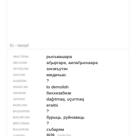
51 – burzyć
рыхъвашара
ABAZYŃSKI
аԥыргара, аилаԥыххаара
ABCHASKI
зэхэкъутэн
ADYGEJSKI
ккедихьас
AGULSKI
?
ALBAŃSKI
to demolish
ANGIELSKI
биххизабизе
AWARSKI
dağıtmaq, uçurmaq
AZERSKI
eraitsi
BASKIJSKI
?
BASZKIRSKI
бурыць, руйнаваць
BIAŁORUSKI
?
BRETOŃSKI
събарям
BUŁGARSKI
拆除
chāichú
CHIŃSKI