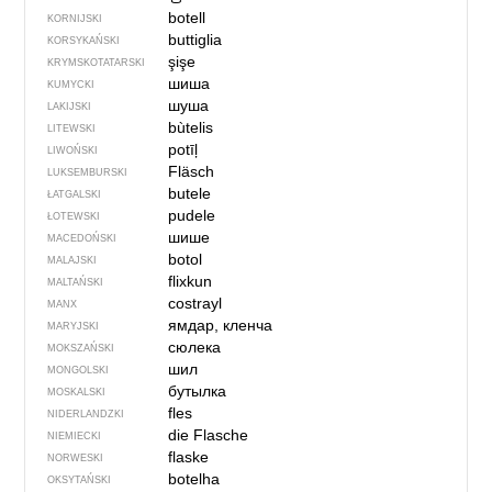
botell
KORNIJSKI
buttiglia
KORSYKAŃSKI
şişe
KRYMSKOTATARSKI
шиша
KUMYCKI
шуша
LAKIJSKI
bùtelis
LITEWSKI
potīļ
LIWOŃSKI
Fläsch
LUKSEMBURSKI
butele
ŁATGALSKI
pudele
ŁOTEWSKI
шише
MACEDOŃSKI
botol
MALAJSKI
flixkun
MALTAŃSKI
costrayl
MANX
ямдар, кленча
MARYJSKI
сюлека
MOKSZAŃSKI
шил
MONGOLSKI
бутылка
MOSKALSKI
fles
NIDERLANDZKI
die Flasche
NIEMIECKI
flaske
NORWESKI
botelha
OKSYTAŃSKI