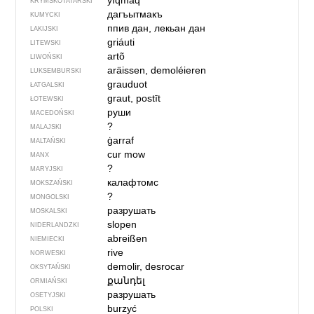
yıqmaq
KRYMSKOTATARSKI
дагъытмакъ
KUMYCKI
ппив дан, лекьан дан
LAKIJSKI
griáuti
LITEWSKI
artõ
LIWOŃSKI
aräissen, demoléieren
LUKSEMBURSKI
grauduot
ŁATGALSKI
graut, postīt
ŁOTEWSKI
руши
MACEDOŃSKI
?
MALAJSKI
ġarraf
MALTAŃSKI
cur mow
MANX
?
MARYJSKI
калафтомс
MOKSZAŃSKI
?
MONGOLSKI
разрушать
MOSKALSKI
slopen
NIDERLANDZKI
abreißen
NIEMIECKI
rive
NORWESKI
demolir, desrocar
OKSYTAŃSKI
քանդել
ORMIAŃSKI
разрушать
OSETYJSKI
burzyć
POLSKI