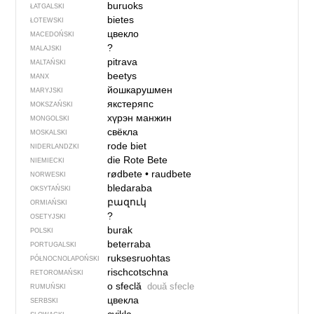
buruoks
ŁATGALSKI
bietes
ŁOTEWSKI
цвекло
MACEDOŃSKI
?
MALAJSKI
pitrava
MALTAŃSKI
beetys
MANX
йошкарушмен
MARYJSKI
якстеряпс
MOKSZAŃSKI
хүрэн манжин
MONGOLSKI
свёкла
MOSKALSKI
rode biet
NIDERLANDZKI
die Rote Bete
NIEMIECKI
rødbete
•
raudbete
NORWESKI
bledaraba
OKSYTAŃSKI
բազուկ
ORMIAŃSKI
?
OSETYJSKI
burak
POLSKI
beterraba
PORTUGALSKI
ruksesruohtas
PÓŁNOCNO­LA­POŃ­SKI
rischcotschna
RETOROMAŃSKI
o sfeclă
două sfecle
RUMUŃSKI
цвекла
SERBSKI