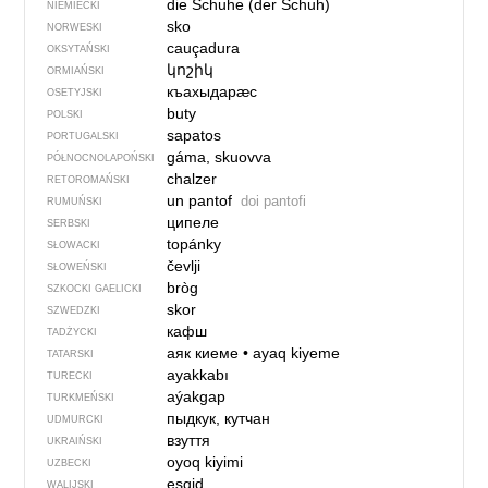
die Schuhe (der Schuh)
NIEMIECKI
sko
NORWESKI
cauçadura
OKSYTAŃSKI
կոշիկ
ORMIAŃSKI
къахыдарӕс
OSETYJSKI
buty
POLSKI
sapatos
PORTUGALSKI
gáma, skuovva
PÓŁNOCNO­LA­POŃ­SKI
chalzer
RETOROMAŃSKI
un pantof
doi pantofi
RUMUŃSKI
ципеле
SERBSKI
topánky
SŁOWACKI
čevlji
SŁOWEŃSKI
bròg
SZKOCKI GAELICKI
skor
SZWEDZKI
кафш
TADŻYCKI
аяк киеме
•
ayaq kiyeme
TATARSKI
ayakkabı
TURECKI
aýakgap
TURKMEŃSKI
пыдкук, кутчан
UDMURCKI
взуття
UKRAIŃSKI
oyoq kiyimi
UZBECKI
esgid
WALIJSKI