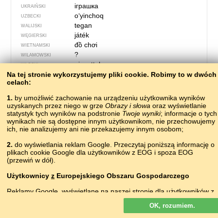
іграшка
UKRAIŃSKI
oʻyinchoq
UZBECKI
tegan
WALIJSKI
játék
WĘGIERSKI
đồ chơi
WIETNAMSKI
?
WILAMOWSKI
giocattolo
WŁOSKI
Na tej stronie wykorzystujemy pliki сookie. Robimy to w dwóch
celach:
1.
by umożliwić zachowanie na urządzeniu użytkownika wyników
uzyskanych przez niego w grze
Obrazy i słowa
oraz wyświetlanie
statystyk tych wyników na podstronie
Twoje wyniki
; informacje o tych
wynikach nie są dostępne innym użytkownikom, nie przechowujemy
ich, nie analizujemy ani nie przekazujemy innym osobom;
2.
do wyświetlania reklam Google. Przeczytaj poniższą informację o
plikach cookie Google dla użytkowników z EOG i spoza EOG
(przewiń w dół).
Użytkownicy
z
Europejskiego Obszaru Gospodarczego
55 – całować
Reklamy Google, wyświetlane na naszej stronie dla użytkowników z
EOG,
nie
są personalizowane. Chociaż reklamy te nie wykorzystują
гвдзра
ABAZYŃSKI
OK, rozumiem.
plików cookie na potrzeby personalizacji reklam, to wykorzystują je,
агәӡра
ABCHASKI
by umożliwiać ograniczenie liczby wyświetleń, generowanie