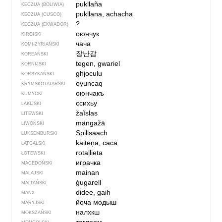
pukllaña
KECZUA (BOLIWIA)
pukllana, achacha
KECZUA (CUSCO)
?
KECZUA (EKWADOR)
оюнчук
KIRGISKI
чача
KOMI-ZYRIAŃSKI
장난감
KOREAŃSKI
tegen, gwariel
KORNIJSKI
ghjoculu
KORSYKAŃSKI
oyuncaq
KRYMSKOTATARSKI
оюнчакъ
KUMYCKI
ссихьу
LAKIJSKI
žaĩslas
LITEWSKI
mängažā
LIWOŃSKI
Spillsaach
LUKSEMBURSKI
kaiteņa, caca
ŁATGALSKI
rotaļlieta
ŁOTEWSKI
играчка
MACEDOŃSKI
mainan
MALAJSKI
ġugarell
MALTAŃSKI
didee, gaih
MANX
йоча модыш
MARYJSKI
налхкш
MOKSZAŃSKI