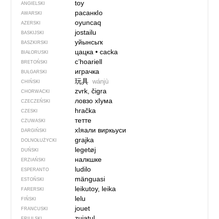
toy
ANGIELSKI
расанкIо
AWARSKI
oyuncaq
AZERSKI
jostailu
BASKIJSKI
уйынсыҡ
BASZKIRSKI
цацка
•
cacka
BIAŁORUSKI
c’hoariell
BRETOŃSKI
играчка
BUŁGARSKI
玩具
wánjù
CHIŃSKI
zvrk, čigra
CHORWACKI
ловзо хIума
CZECZEŃSKI
hračka
CZESKI
тетте
CZUWASKI
хIяали виркьуси
DARGIŃSKI
grajka
DOLNOŁUŻYCKI
legetøj
DUŃSKI
налкшке
ERZIAŃSKI
ludilo
ESPERANTO
mänguasi
ESTOŃSKI
leikutoy, leika
FARERSKI
lelu
FIŃSKI
jouet
FRANCUSKI
zuiatul
FRIULSKI