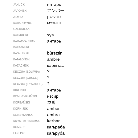
янтарь
JAKUCKI
アンバー
JAPOŃSKI
בורשטין
JIDYSZ
мэзыш
KABARDYNO-
CZERKIESKI
хув
KAŁMUCKI
янтарь
KARACZAJSKO-
BAŁKARSKI
bùrsztin
KASZUBSKI
ambre
KATALOŃSKI
кәріптас
KAZACHSKI
?
KECZUA (BOLIWIA)
?
KECZUA (CUSCO)
?
KECZUA (EKWADOR)
янтарь
KIRGISKI
изсир
KOMI-ZYRIAŃSKI
호박
KOREAŃSKI
amber
KORNIJSKI
ambra
KORSYKAŃSKI
kerbar
KRYMSKOTATARSKI
кагьраба
KUMYCKI
кагьруба
LAKIJSKI