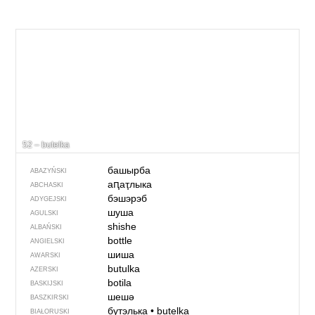
52 – butelka
башырба
ABAZYŃSKI
аԥаҭлыка
ABCHASKI
бэшэрэб
ADYGEJSKI
шуша
AGULSKI
shishe
ALBAŃSKI
bottle
ANGIELSKI
шиша
AWARSKI
butulka
AZERSKI
botila
BASKIJSKI
шешә
BASZKIRSKI
бутэлька
•
butelka
BIAŁORUSKI