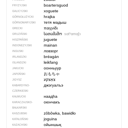
boartersguod
FRYZYJSKI
xoguete
GALICYJSKI
hrajka
GÓRNOŁUŻYCKI
тетя мадыш
GÓRNOMARYJSKI
παιχνίδι
GRECKI
სათამაშო
sɑtʰɑmɑʃɔ
GRUZIŃSKI
juguete
HISZPAŃSKI
mainan
INDONEZYJSKI
ловзорг
INGUSKI
bréagán
IRLANDZKI
leikfang
ISLANDZKI
оонньуур
JAKUCKI
おもちゃ
JAPOŃSKI
צאַצקע‏
JIDYSZ
джэгуалъэ
KABARDYNO-
CZERKIESKI
наадһа
KAŁMUCKI
оюнчакъ
KARACZAJSKO-
BAŁKARSKI
zôbôwka, bawidło
KASZUBSKI
joguina
KATALOŃSKI
ойыншық
KAZACHSKI