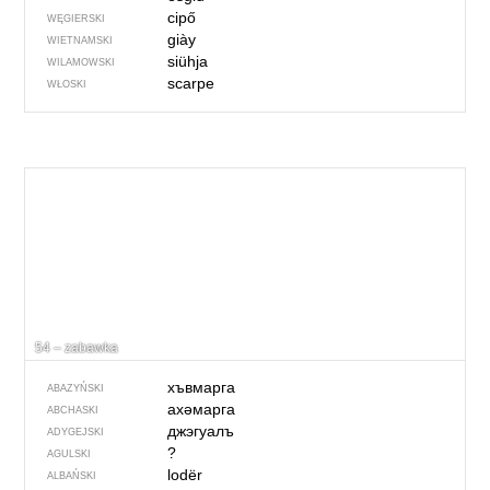
cipő
WĘGIERSKI
giày
WIETNAMSKI
siühja
WILAMOWSKI
scarpe
WŁOSKI
54 – zabawka
хъвмарга
ABAZYŃSKI
ахәмарга
ABCHASKI
джэгуалъ
ADYGEJSKI
?
AGULSKI
lodër
ALBAŃSKI