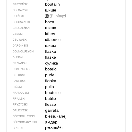
boutailh
BRETOŃSKI
шише
BUŁGARSKI
瓶子
píngzi
CHIŃSKI
boca
CHORWACKI
шиша
CZECZEŃSKI
láhev
CZESKI
кӗленче
CZUWASKI
шиша
DARGIŃSKI
flaška
DOLNOŁUŻYCKI
flaske
DUŃSKI
сулика
ERZIAŃSKI
botelo
ESPERANTO
pudel
ESTOŃSKI
fløska
FARERSKI
pullo
FIŃSKI
bouteille
FRANCUSKI
butilie
FRIULSKI
flesse
FRYZYJSKI
garrafa
GALICYJSKI
bleša, łahej
GÓRNOŁUŻYCKI
ямдар
GÓRNOMARYJSKI
μπουκάλι
GRECKI