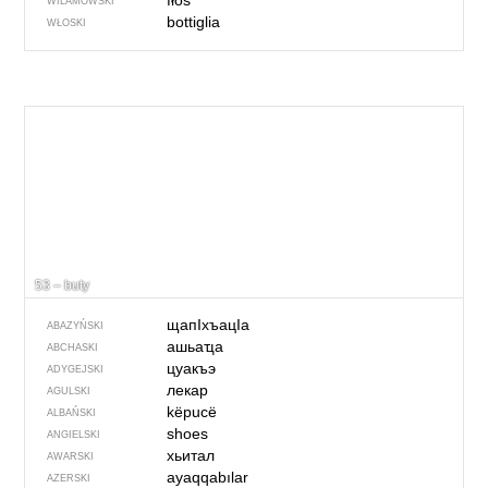
fłoś
WILAMOWSKI
bottiglia
WŁOSKI
53 – buty
щапIхъацIа
ABAZYŃSKI
ашьаҵа
ABCHASKI
цуакъэ
ADYGEJSKI
лекар
AGULSKI
këpucë
ALBAŃSKI
shoes
ANGIELSKI
хьитал
AWARSKI
ayaqqabılar
AZERSKI