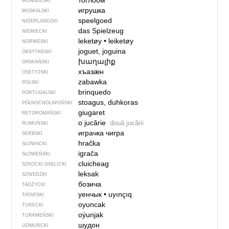
тоглоом
MONGOLSKI
игрушка
MOSKALSKI
speelgoed
NIDERLANDZKI
das Spielzeug
NIEMIECKI
leketøy
•
leiketøy
NORWESKI
joguet, joguina
OKSYTAŃSKI
խաղալիք
ORMIAŃSKI
хъазӕн
OSETYJSKI
zabawka
POLSKI
brinquedo
PORTUGALSKI
stoagus, duhkoras
PÓŁNOCNO­LA­POŃ­SKI
giugaret
RETOROMAŃSKI
o jucărie
două jucării
RUMUŃSKI
играчка чигра
SERBSKI
hračka
SŁOWACKI
igrača
SŁOWEŃSKI
cluicheag
SZKOCKI GAELICKI
leksak
SZWEDZKI
бозича
TADŻYCKI
уенчык
•
uyınçıq
TATARSKI
oyuncak
TURECKI
oýunjak
TURKMEŃSKI
шудон
UDMURCKI