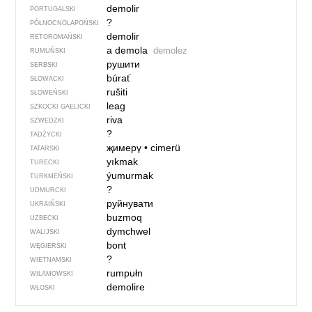
demolir
PORTUGALSKI
?
PÓŁNOCNO­LA­POŃ­SKI
demolir
RETOROMAŃSKI
a demola
demolez
RUMUŃSKI
рушити
SERBSKI
búrať
SŁOWACKI
rušiti
SŁOWEŃSKI
leag
SZKOCKI GAELICKI
riva
SZWEDZKI
?
TADŻYCKI
җимерү
•
cimerü
TATARSKI
yıkmak
TURECKI
ýumurmak
TURKMEŃSKI
?
UDMURCKI
руйнувати
UKRAIŃSKI
buzmoq
UZBECKI
dymchwel
WALIJSKI
bont
WĘGIERSKI
?
WIETNAMSKI
rumpułn
WILAMOWSKI
demolire
WŁOSKI