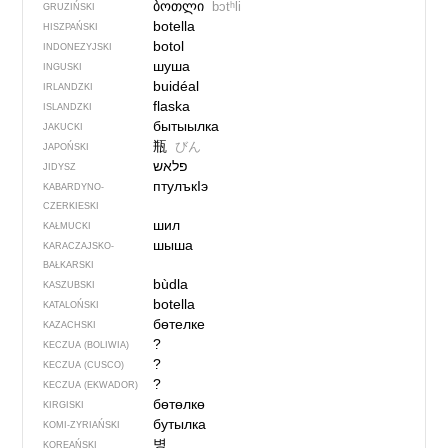
ბოთლი
bɔtʰli
GRUZIŃSKI
botella
HISZPAŃSKI
botol
INDONEZYJSKI
шуша
INGUSKI
buidéal
IRLANDZKI
flaska
ISLANDZKI
бытыылка
JAKUCKI
瓶
びん
JAPOŃSKI
פלאש
JIDYSZ
птулъкIэ
KABARDYNO-
CZERKIESKI
шил
KAŁMUCKI
шыша
KARACZAJSKO-
BAŁKARSKI
bùdla
KASZUBSKI
botella
KATALOŃSKI
бөтелке
KAZACHSKI
?
KECZUA (BOLIWIA)
?
KECZUA (CUSCO)
?
KECZUA (EKWADOR)
бөтөлкө
KIRGISKI
бутылка
KOMI-ZYRIAŃSKI
병
KOREAŃSKI