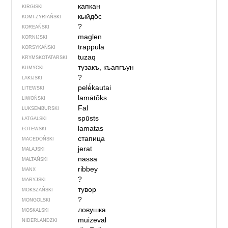
капкан
KIRGISKI
кыйдӧс
KOMI-ZYRIAŃSKI
?
KOREAŃSKI
maglen
KORNIJSKI
trappula
KORSYKAŃSKI
tuzaq
KRYMSKOTATARSKI
тузакъ, къапгъун
KUMYCKI
?
LAKIJSKI
pelė́kautai
LITEWSKI
lamātõks
LIWOŃSKI
Fal
LUKSEMBURSKI
spūsts
ŁATGALSKI
lamatas
ŁOTEWSKI
стапица
MACEDOŃSKI
jerat
MALAJSKI
nassa
MALTAŃSKI
ribbey
MANX
?
MARYJSKI
тувор
MOKSZAŃSKI
?
MONGOLSKI
ловушка
MOSKALSKI
muizeval
NIDERLANDZKI