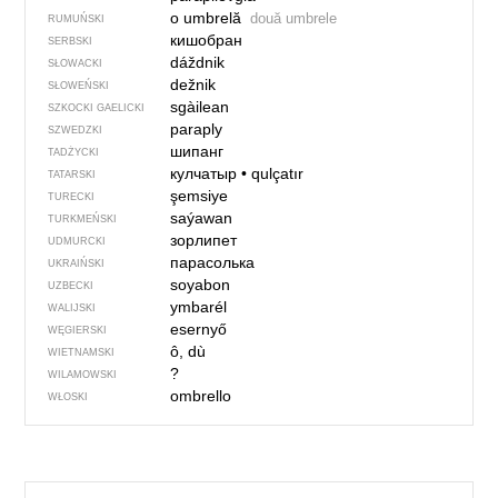
o umbrelă
două umbrele
RUMUŃSKI
кишобран
SERBSKI
dáždnik
SŁOWACKI
dežnik
SŁOWEŃSKI
sgàilean
SZKOCKI GAELICKI
paraply
SZWEDZKI
шипанг
TADŻYCKI
кулчатыр
•
qulçatır
TATARSKI
şemsiye
TURECKI
saýawan
TURKMEŃSKI
зорлипет
UDMURCKI
парасолька
UKRAIŃSKI
soyabon
UZBECKI
ymbarél
WALIJSKI
esernyő
WĘGIERSKI
ô, dù
WIETNAMSKI
?
WILAMOWSKI
ombrello
WŁOSKI