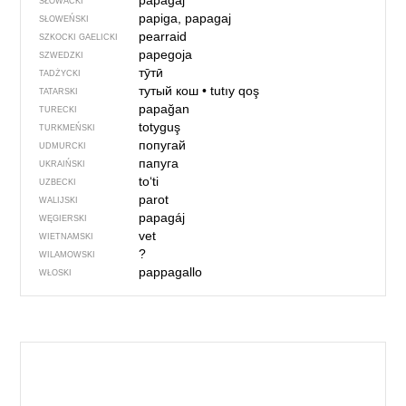
papagáj
SŁOWACKI
papiga, papagaj
SŁOWEŃSKI
pearraid
SZKOCKI GAELICKI
papegoja
SZWEDZKI
тӯтӣ
TADŻYCKI
тутый кош
•
tutıy qoş
TATARSKI
papağan
TURECKI
totyguş
TURKMEŃSKI
попугай
UDMURCKI
папуга
UKRAIŃSKI
toʻti
UZBECKI
parot
WALIJSKI
papagáj
WĘGIERSKI
vet
WIETNAMSKI
?
WILAMOWSKI
pappagallo
WŁOSKI