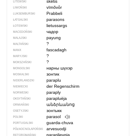
skė̃tis
LITEWSKI
vīmõvȱr
LIWOŃSKI
Prabbeli
LUKSEMBURSKI
parasons
ŁATGALSKI
lietussargs
ŁOTEWSKI
чадор
MACEDOŃSKI
payung
MALAJSKI
?
MALTAŃSKI
fascadagh
MANX
?
MARYJSKI
?
MOKSZAŃSKI
нарны шүхэр
MONGOLSKI
зонтик
MOSKALSKI
paraplu
NIDERLANDZKI
der Regenschirm
NIEMIECKI
paraply
NORWESKI
parapluèja
OKSYTAŃSKI
անձրևանոց
ORMIAŃSKI
зонтыкк
OSETYJSKI
parasol
POLSKI
guarda-chuva
PORTUGALSKI
arvesuodji
PÓŁNOCNO­LA­POŃ­SKI
paraplievgia
RETOROMAŃSKI