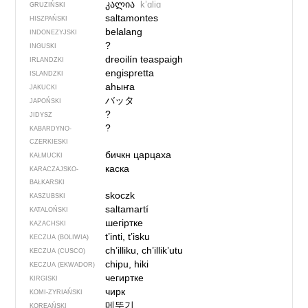
კალია
kʼɑliɑ
GRUZIŃSKI
saltamontes
HISZPAŃSKI
belalang
INDONEZYJSKI
?
INGUSKI
dreoilín teaspaigh
IRLANDZKI
engispretta
ISLANDZKI
аһыҥа
JAKUCKI
バッタ
JAPOŃSKI
?
JIDYSZ
?
KABARDYNO-
CZERKIESKI
бичкн царцаха
KAŁMUCKI
каска
KARACZAJSKO-
BAŁKARSKI
skoczk
KASZUBSKI
saltamartí
KATALOŃSKI
шегіртке
KAZACHSKI
t’inti, t’isku
KECZUA (BOLIWIA)
ch’illiku, ch’illik’utu
KECZUA (CUSCO)
chipu, hiki
KECZUA (EKWADOR)
чегиртке
KIRGISKI
чирк
KOMI-ZYRIAŃSKI
메뚜기
KOREAŃSKI