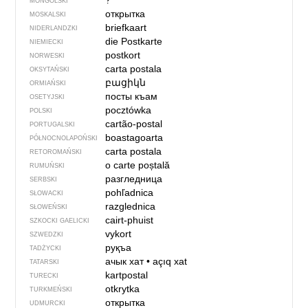
?
MONGOLSKI
открытка
MOSKALSKI
briefkaart
NIDERLANDZKI
die Postkarte
NIEMIECKI
postkort
NORWESKI
carta postala
OKSYTAŃSKI
բացիկն
ORMIAŃSKI
посты къам
OSETYJSKI
pocztówka
POLSKI
cartão-postal
PORTUGALSKI
boastagoarta
PÓŁNOCNO­LA­POŃ­SKI
carta postala
RETOROMAŃSKI
o carte poștală
RUMUŃSKI
разгледница
SERBSKI
pohľadnica
SŁOWACKI
razglednica
SŁOWEŃSKI
cairt-phuist
SZKOCKI GAELICKI
vykort
SZWEDZKI
руқъа
TADŻYCKI
ачык хат
•
açıq xat
TATARSKI
kartpostal
TURECKI
otkrytka
TURKMEŃSKI
открытка
UDMURCKI