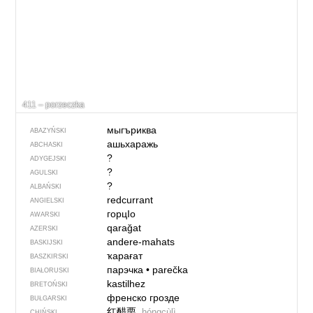
411 – porzeczka
мыгъриква
ABAZYŃSKI
ашьхаражь
ABCHASKI
?
ADYGEJSKI
?
AGULSKI
?
ALBAŃSKI
redcurrant
ANGIELSKI
горцIо
AWARSKI
qarağat
AZERSKI
andere-mahats
BASKIJSKI
ҡарағат
BASZKIRSKI
парэчка
•
parečka
BIAŁORUSKI
kastilhez
BRETOŃSKI
френско грозде
BUŁGARSKI
红醋栗
hóngcùlì
CHIŃSKI