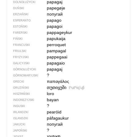
papagaj
DOLNOŁUŻYCKI
papegøje
DUŃSKI
попугай
ERZIAŃSKI
papago
ESPERANTO
papagoi
ESTOŃSKI
pappageykur
FARERSKI
papukaija
FIŃSKI
perroquet
FRANCUSKI
pampagal
FRIULSKI
pappegaai
FRYZYJSKI
papagaio
GALICYJSKI
papagaj
GÓRNOŁUŻYCKI
?
GÓRNOMARYJSKI
παπαγάλος
GRECKI
თუთიყუში
tʰutʰiqʼuʃi
GRUZIŃSKI
loro
HISZPAŃSKI
bayan
INDONEZYJSKI
?
INGUSKI
pearóid
IRLANDZKI
páfagaukur
ISLANDZKI
попугай
JAKUCKI
?
JAPOŃSKI
JIDYSZ