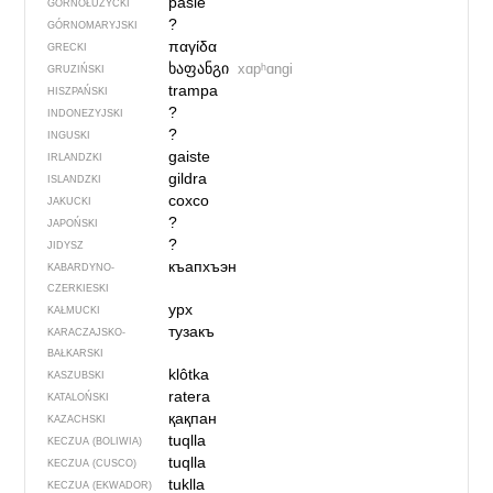
pasle
GÓRNOŁUŻYCKI
?
GÓRNOMARYJSKI
παγίδα
GRECKI
ხაფანგი
xɑpʰɑngi
GRUZIŃSKI
trampa
HISZPAŃSKI
?
INDONEZYJSKI
?
INGUSKI
gaiste
IRLANDZKI
gildra
ISLANDZKI
сохсо
JAKUCKI
?
JAPOŃSKI
?
JIDYSZ
къапхъэн
KABARDYNO-
CZERKIESKI
урх
KAŁMUCKI
тузакъ
KARACZAJSKO-
BAŁKARSKI
klôtka
KASZUBSKI
ratera
KATALOŃSKI
қақпан
KAZACHSKI
tuqlla
KECZUA (BOLIWIA)
tuqlla
KECZUA (CUSCO)
tuklla
KECZUA (EKWADOR)