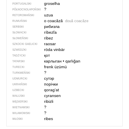
groselha
PORTUGALSKI
?
PÓŁNOCNO­LA­POŃ­SKI
uzua
RETOROMAŃSKI
o coacăză
două coacăze
RUMUŃSKI
рибизла
SERBSKI
ríbezľa
SŁOWACKI
ribez
SŁOWEŃSKI
raosar
SZKOCKI GAELICKI
röda vinbär
SZWEDZKI
қот
TADŻYCKI
карлыган
•
qarlığan
TATARSKI
frenk üzümü
TURECKI
?
TURKMEŃSKI
сутэр
UDMURCKI
порічки
UKRAIŃSKI
qorag‘at
UZBECKI
cyransen
WALIJSKI
ribizli
WĘGIERSKI
?
WIETNAMSKI
?
WILAMOWSKI
ribes
WŁOSKI