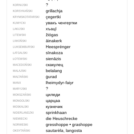
?
KORNIJSKI
grillachja
KORSYKAŃSKI
çegertki
KRYMSKOTATARSKI
увакъ ченгертки
KUMYCKI
хъацI
LAKIJSKI
žiógas
LITEWSKI
āinakerk
LIWOŃSKI
Heesprénger
LUKSEMBURSKI
sīnakoza
ŁATGALSKI
sienāzis
ŁOTEWSKI
скакулец
MACEDOŃSKI
belalang
MALAJSKI
ġurad
MALTAŃSKI
lheimydyr-faiyr
MANX
?
MARYJSKI
циледи
MOKSZAŃSKI
царцаа
MONGOLSKI
кузнечик
MOSKALSKI
sprinkhaan
NIDERLANDZKI
die Heuschrecke
NIEMIECKI
gresshoppe
•
grashoppe
NORWESKI
sautarèla, langosta
OKSYTAŃSKI