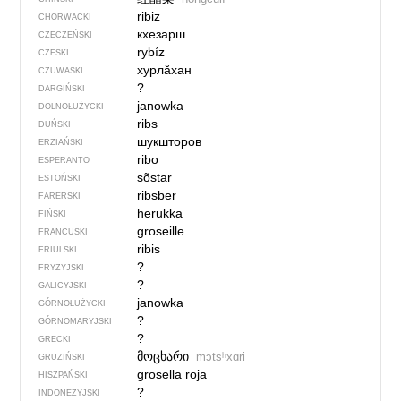
ribiz
CHORWACKI
кхезарш
CZECZEŃSKI
rybíz
CZESKI
хурлӑхан
CZUWASKI
?
DARGIŃSKI
janowka
DOLNOŁUŻYCKI
ribs
DUŃSKI
шукшторов
ERZIAŃSKI
ribo
ESPERANTO
sõstar
ESTOŃSKI
ribsber
FARERSKI
herukka
FIŃSKI
groseille
FRANCUSKI
ribis
FRIULSKI
?
FRYZYJSKI
?
GALICYJSKI
janowka
GÓRNOŁUŻYCKI
?
GÓRNOMARYJSKI
?
GRECKI
მოცხარი
mɔtsʰxɑri
GRUZIŃSKI
grosella roja
HISZPAŃSKI
?
INDONEZYJSKI