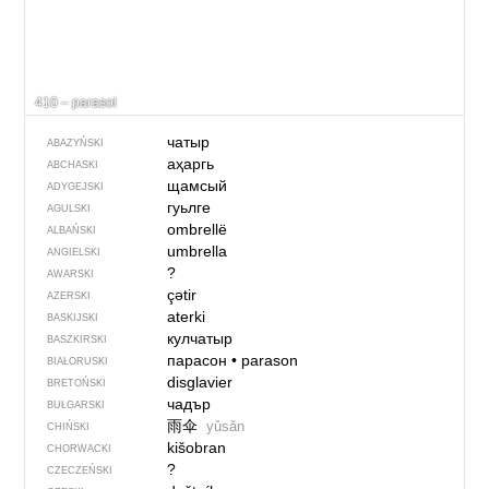
410 – parasol
чатыр
ABAZYŃSKI
аҳаргь
ABCHASKI
щамсый
ADYGEJSKI
гуьлге
AGULSKI
ombrellë
ALBAŃSKI
umbrella
ANGIELSKI
?
AWARSKI
çətir
AZERSKI
aterki
BASKIJSKI
кулчатыр
BASZKIRSKI
парасон
•
parason
BIAŁORUSKI
disglavier
BRETOŃSKI
чадър
BUŁGARSKI
雨伞
yǔsǎn
CHIŃSKI
kišobran
CHORWACKI
?
CZECZEŃSKI