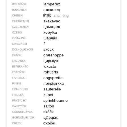
lamperez
BRETOŃSKI
скакалец
BUŁGARSKI
蚱蜢
zhàměng
CHIŃSKI
skakavac
CHORWACKI
цаьпцалг
CZECZEŃSKI
kobylka
CZESKI
шӑрчӑк
CZUWASKI
?
DARGIŃSKI
skóck
DOLNOŁUŻYCKI
græshoppe
DUŃSKI
цирькун
ERZIAŃSKI
lokusto
ESPERANTO
rohutirts
ESTOŃSKI
ongspretta
FARERSKI
heinäsirkka
FIŃSKI
sauterelle
FRANCUSKI
zupet
FRIULSKI
sprinkhoanne
FRYZYJSKI
saltón
GALICYJSKI
skóčk
GÓRNOŁUŻYCKI
цӹрцӹк
GÓRNOMARYJSKI
ακρίδα
GRECKI