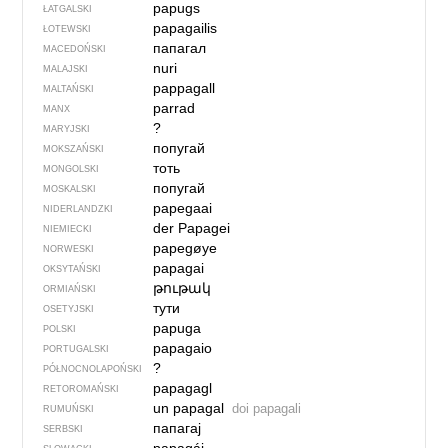
papugs
ŁATGALSKI
papagailis
ŁOTEWSKI
папагал
MACEDOŃSKI
nuri
MALAJSKI
pappagall
MALTAŃSKI
parrad
MANX
?
MARYJSKI
попугай
MOKSZAŃSKI
тоть
MONGOLSKI
попугай
MOSKALSKI
papegaai
NIDERLANDZKI
der Papagei
NIEMIECKI
papegøye
NORWESKI
papagai
OKSYTAŃSKI
թութակ
ORMIAŃSKI
тути
OSETYJSKI
papuga
POLSKI
papagaio
PORTUGALSKI
?
PÓŁNOCNO­LA­POŃ­SKI
papagagl
RETOROMAŃSKI
un papagal
doi papagali
RUMUŃSKI
папагај
SERBSKI