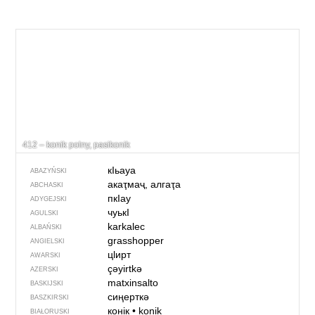
412 – konik polny, pasikonik
кIьауа
ABAZYŃSKI
акаҭмаҷ, алгаҭа
ABCHASKI
пкIау
ADYGEJSKI
чуькI
AGULSKI
karkalec
ALBAŃSKI
grasshopper
ANGIELSKI
цӏирт
AWARSKI
çəyirtkə
AZERSKI
matxinsalto
BASKIJSKI
сиңерткә
BASZKIRSKI
конік
•
konik
BIAŁORUSKI