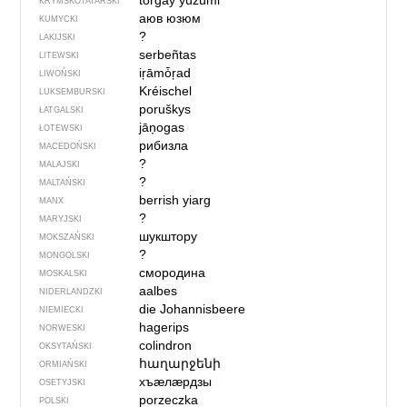
torğay yüzümi
KRYMSKOTATARSKI
аюв юзюм
KUMYCKI
?
LAKIJSKI
serbeñtas
LITEWSKI
iŗāmȱŗad
LIWOŃSKI
Kréischel
LUKSEMBURSKI
poruškys
ŁATGALSKI
jāņogas
ŁOTEWSKI
рибизла
MACEDOŃSKI
?
MALAJSKI
?
MALTAŃSKI
berrish yiarg
MANX
?
MARYJSKI
шукштору
MOKSZAŃSKI
?
MONGOLSKI
смородина
MOSKALSKI
aalbes
NIDERLANDZKI
die Johannisbeere
NIEMIECKI
hagerips
NORWESKI
colindron
OKSYTAŃSKI
հաղարջենի
ORMIAŃSKI
хъӕлӕрдзы
OSETYJSKI
porzeczka
POLSKI