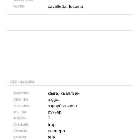
?
WILAMOWSKI
cavalletta, locusta
WŁOSKI
413 – pułapka
кIыга, къапгъан
ABAZYŃSKI
ақдра
ABCHASKI
зэраубытырэр
ADYGEJSKI
рукьар
AGULSKI
?
ALBAŃSKI
trap
ANGIELSKI
къеперо
AWARSKI
tələ
AZERSKI