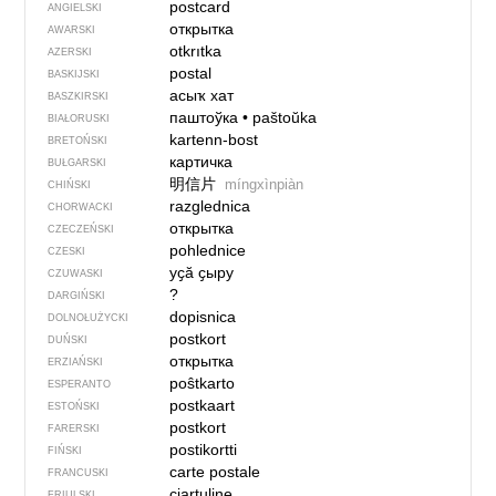
postcard
ANGIELSKI
открытка
AWARSKI
otkrıtka
AZERSKI
postal
BASKIJSKI
асыҡ хат
BASZKIRSKI
паштоўка
•
paštoŭka
BIAŁORUSKI
kartenn-bost
BRETOŃSKI
картичка
BUŁGARSKI
明信片
míngxìnpiàn
CHIŃSKI
razglednica
CHORWACKI
открытка
CZECZEŃSKI
pohlednice
CZESKI
уҫӑ ҫыру
CZUWASKI
?
DARGIŃSKI
dopisnica
DOLNOŁUŻYCKI
postkort
DUŃSKI
открытка
ERZIAŃSKI
poŝtkarto
ESPERANTO
postkaart
ESTOŃSKI
postkort
FARERSKI
postikortti
FIŃSKI
carte postale
FRANCUSKI
cjartuline
FRIULSKI