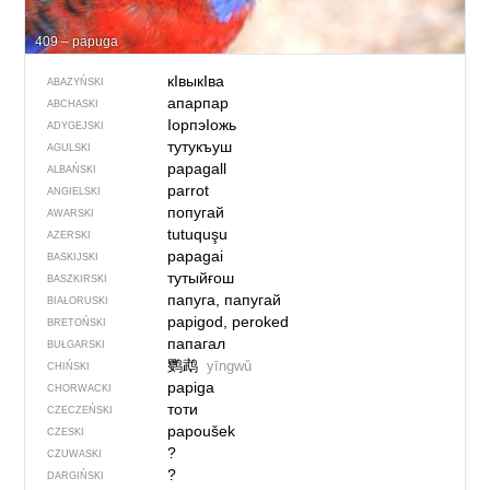
409 – papuga
кIвыкIва
ABAZYŃSKI
апарпар
ABCHASKI
IорпэIожь
ADYGEJSKI
тутукъуш
AGULSKI
papagall
ALBAŃSKI
parrot
ANGIELSKI
попугай
AWARSKI
tutuquşu
AZERSKI
papagai
BASKIJSKI
тутыйғош
BASZKIRSKI
папуга, папугай
BIAŁORUSKI
papigod, peroked
BRETOŃSKI
папагал
BUŁGARSKI
鹦鹉
yīngwǔ
CHIŃSKI
papiga
CHORWACKI
тоти
CZECZEŃSKI
papoušek
CZESKI
?
CZUWASKI
?
DARGIŃSKI