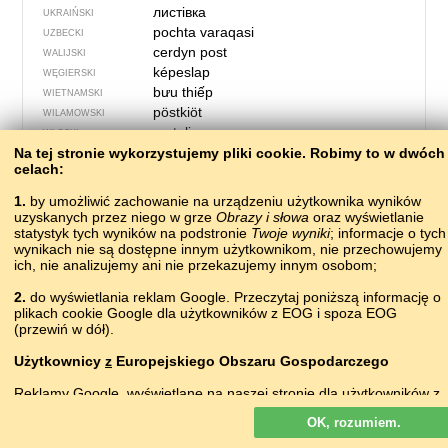
листівка
UKRAIŃSKI
pochta varaqasi
UZBECKI
cerdyn post
WALIJSKI
képeslap
WĘGIERSKI
bưu thiếp
WIETNAMSKI
pöstkiöt
WILAMOWSKI
cartolina
WŁOSKI
Na tej stronie wykorzystujemy pliki сookie. Robimy to w dwóch
celach:
1.
by umożliwić zachowanie na urządzeniu użytkownika wyników
uzyskanych przez niego w grze
Obrazy i słowa
oraz wyświetlanie
statystyk tych wyników na podstronie
Twoje wyniki
; informacje o tych
wynikach nie są dostępne innym użytkownikom, nie przechowujemy
ich, nie analizujemy ani nie przekazujemy innym osobom;
2.
do wyświetlania reklam Google. Przeczytaj poniższą informację o
plikach cookie Google dla użytkowników z EOG i spoza EOG
(przewiń w dół).
Użytkownicy
z
Europejskiego Obszaru Gospodarczego
415 – patelnia
Reklamy Google, wyświetlane na naszej stronie dla użytkowników z
EOG,
nie
są personalizowane. Chociaż reklamy te nie wykorzystują
таба
ABAZYŃSKI
OK, rozumiem.
plików cookie na potrzeby personalizacji reklam, to wykorzystują je,
адырган
ABCHASKI
by umożliwiać ograniczenie liczby wyświetleń, generowanie