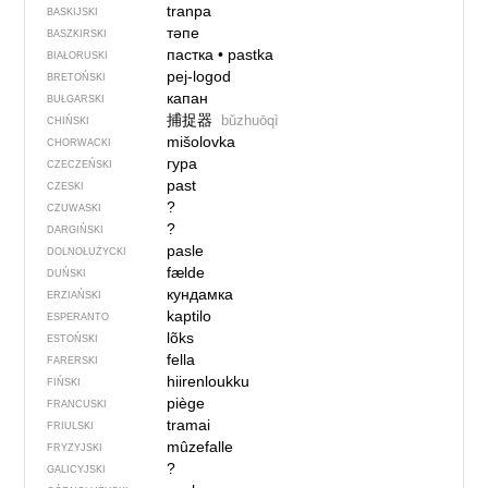
tranpa
BASKIJSKI
тәпе
BASZKIRSKI
пастка
•
pastka
BIAŁORUSKI
pej-logod
BRETOŃSKI
капан
BUŁGARSKI
捕捉器
bǔzhuōqì
CHIŃSKI
mišolovka
CHORWACKI
гура
CZECZEŃSKI
past
CZESKI
?
CZUWASKI
?
DARGIŃSKI
pasle
DOLNOŁUŻYCKI
fælde
DUŃSKI
кундамка
ERZIAŃSKI
kaptilo
ESPERANTO
lõks
ESTOŃSKI
fella
FARERSKI
hiirenloukku
FIŃSKI
piège
FRANCUSKI
tramai
FRIULSKI
mûzefalle
FRYZYJSKI
?
GALICYJSKI