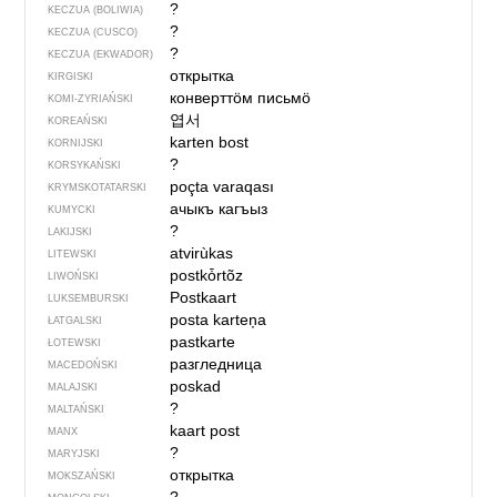
?
KECZUA (BOLIWIA)
?
KECZUA (CUSCO)
?
KECZUA (EKWADOR)
открытка
KIRGISKI
конверттӧм письмӧ
KOMI-ZYRIAŃSKI
엽서
KOREAŃSKI
karten bost
KORNIJSKI
?
KORSYKAŃSKI
poçta varaqası
KRYMSKOTATARSKI
ачыкъ кагъыз
KUMYCKI
?
LAKIJSKI
atvirùkas
LITEWSKI
postkȱrtõz
LIWOŃSKI
Postkaart
LUKSEMBURSKI
posta karteņa
ŁATGALSKI
pastkarte
ŁOTEWSKI
разгледница
MACEDOŃSKI
poskad
MALAJSKI
?
MALTAŃSKI
kaart post
MANX
?
MARYJSKI
открытка
MOKSZAŃSKI