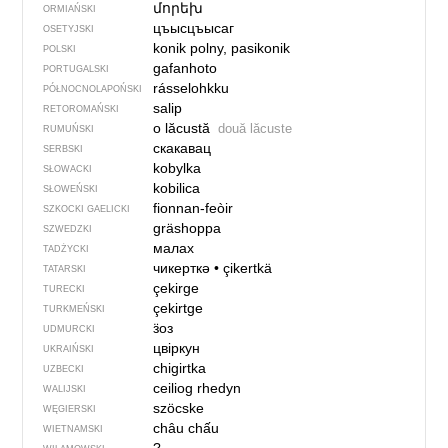
մորեխ
ORMIAŃSKI
цъысцъысаг
OSETYJSKI
konik polny, pasikonik
POLSKI
gafanhoto
PORTUGALSKI
rásselohkku
PÓŁNOCNO­LA­POŃ­SKI
salip
RETOROMAŃSKI
o lăcustă
două lăcuste
RUMUŃSKI
скакавац
SERBSKI
kobylka
SŁOWACKI
kobilica
SŁOWEŃSKI
fionnan-feòir
SZKOCKI GAELICKI
gräshoppa
SZWEDZKI
малах
TADŻYCKI
чикерткә
•
çikertkä
TATARSKI
çekirge
TURECKI
çekirtge
TURKMEŃSKI
ӟоз
UDMURCKI
цвіркун
UKRAIŃSKI
chigirtka
UZBECKI
ceiliog rhedyn
WALIJSKI
szöcske
WĘGIERSKI
châu chấu
WIETNAMSKI