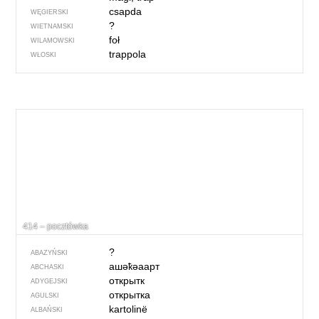
csapda
WĘGIERSKI
?
WIETNAMSKI
foł
WILAMOWSKI
trappola
WŁOSKI
414 – pocztówka
?
ABAZYŃSKI
ашәҟәаарт
ABCHASKI
открытк
ADYGEJSKI
открытка
AGULSKI
kartolinë
ALBAŃSKI