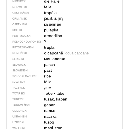
die Falle
NIEMIECKI
felle
NORWESKI
trapèla
OKSYTAŃSKI
թակարդ
ORMIAŃSKI
къӕппӕг
OSETYJSKI
pułapka
POLSKI
armadilha
PORTUGALSKI
?
PÓŁNOCNO­LA­POŃ­SKI
trapla
RETOROMAŃSKI
o capcană
două capcane
RUMUŃSKI
мишоловка
SERBSKI
pasca
SŁOWACKI
past
SŁOWEŃSKI
ribe
SZKOCKI GAELICKI
fälla
SZWEDZKI
дом
TADŻYCKI
тәбе
•
täbe
TATARSKI
tuzak, kapan
TURECKI
gapan
TURKMEŃSKI
нальк
UDMURCKI
пастка
UKRAIŃSKI
tuzoq
UZBECKI
magl, trap
WALIJSKI