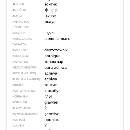
зонтик
JAKUCKI
傘
かさ
JAPOŃSKI
שירעם
JIDYSZ
жьауэ
KABARDYNO-
CZERKIESKI
шүкр
KAŁMUCKI
салкъынлыкъ
KARACZAJSKO-
BAŁKARSKI
deszczownik
KASZUBSKI
paraigua
KATALOŃSKI
қолшатыр
KAZACHSKI
para achiwa
KECZUA (BOLIWIA)
achiwa
KECZUA (CUSCO)
achiwa
KECZUA (EKWADOR)
зонтик
KIRGISKI
юркобув
KOMI-ZYRIAŃSKI
우산
KOREAŃSKI
glawlen
KORNIJSKI
?
KORSYKAŃSKI
şemsiye
KRYMSKOTATARSKI
гюнлюк
KUMYCKI
?
LAKIJSKI