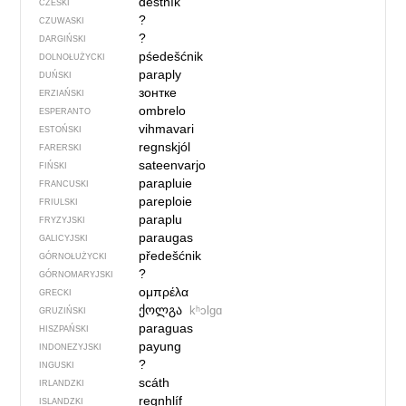
deštník
CZESKI
?
CZUWASKI
?
DARGIŃSKI
pśedešćnik
DOLNOŁUŻYCKI
paraply
DUŃSKI
зонтке
ERZIAŃSKI
ombrelo
ESPERANTO
vihmavari
ESTOŃSKI
regnskjól
FARERSKI
sateenvarjo
FIŃSKI
parapluie
FRANCUSKI
pareploie
FRIULSKI
paraplu
FRYZYJSKI
paraugas
GALICYJSKI
předešćnik
GÓRNOŁUŻYCKI
?
GÓRNOMARYJSKI
ομπρέλα
GRECKI
ქოლგა
kʰɔlgɑ
GRUZIŃSKI
paraguas
HISZPAŃSKI
payung
INDONEZYJSKI
?
INGUSKI
scáth
IRLANDZKI
regnhlíf
ISLANDZKI