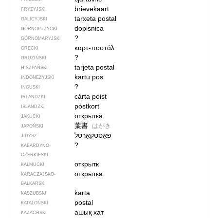
brievekaart
FRYZYJSKI
tarxeta postal
GALICYJSKI
dopisnica
GÓRNOŁUŻYCKI
?
GÓRNOMARYJSKI
καρτ-ποστάλ
GRECKI
?
GRUZIŃSKI
tarjeta postal
HISZPAŃSKI
kartu pos
INDONEZYJSKI
?
INGUSKI
cárta poist
IRLANDZKI
póstkort
ISLANDZKI
открытка
JAKUCKI
葉書
はがき
JAPOŃSKI
JIDYSZ
?
KABARDYNO-
CZERKIESKI
открытк
KAŁMUCKI
открытка
KARACZAJSKO-
BAŁKARSKI
karta
KASZUBSKI
postal
KATALOŃSKI
ашық хат
KAZACHSKI