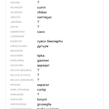
?
INGUSKI
cuirín
IRLANDZKI
rifsber
ISLANDZKI
хаптаҕас
JAKUCKI
?
JAPOŃSKI
?
JIDYSZ
санэ
KABARDYNO-
CZERKIESKI
сувсн бөөлҗрһн
KAŁMUCKI
дугъум
KARACZAJSKO-
BAŁKARSKI
tipka
KASZUBSKI
gaixiver
KATALOŃSKI
қарақат
KAZACHSKI
?
KECZUA (BOLIWIA)
?
KECZUA (CUSCO)
?
KECZUA (EKWADOR)
карагат
KIRGISKI
сэтӧр
KOMI-ZYRIAŃSKI
?
KOREAŃSKI
korynt
KORNIJSKI
gruseglia
KORSYKAŃSKI