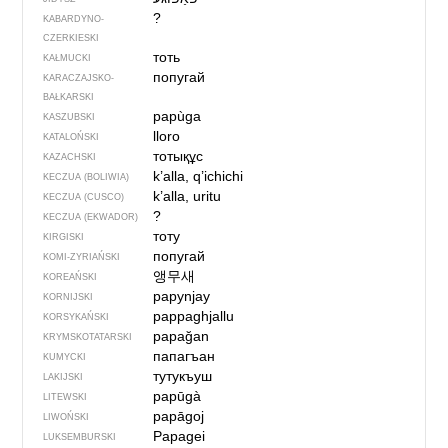
?
KABARDYNO-
CZERKIESKI
тоть
KAŁMUCKI
попугай
KARACZAJSKO-
BAŁKARSKI
papùga
KASZUBSKI
lloro
KATALOŃSKI
тотықұс
KAZACHSKI
k’alla, q’ichichi
KECZUA (BOLIWIA)
k’alla, uritu
KECZUA (CUSCO)
?
KECZUA (EKWADOR)
тоту
KIRGISKI
попугай
KOMI-ZYRIAŃSKI
앵무새
KOREAŃSKI
papynjay
KORNIJSKI
pappaghjallu
KORSYKAŃSKI
papağan
KRYMSKOTATARSKI
папагъан
KUMYCKI
тутукъуш
LAKIJSKI
papūgà
LITEWSKI
papāgoj
LIWOŃSKI
Papagei
LUKSEMBURSKI