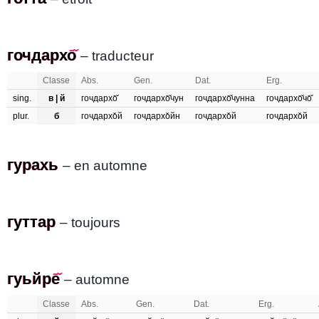
гочдархо̄̌
гочдархо
– traducteur
Classe
Abs.
Gen.
Dat.
Erg.
sing.
в | й
гочдархо̄̌
гочдархо̄̌чун
гочдархо̄̌чунна
гочдархо̄̌чо̄̌
plur.
б
гочдархо̌й
гочдархо̌йн
гочдархо̌й
гочдархо̌й
гурахь
гурахь
– en automne
гуттар
гуттар
– toujours
гуьйре̄̌
гуьйре
– automne
Classe
Abs.
Gen.
Dat.
Erg.