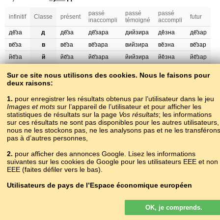
passé
passé
passé
infinitif
Classe
présent
futur
inaccompli
témoigné
accompli
де̄̌за
д
де̄̌за
де̄̌зара
дийзира
де̌зна
де̄̌зар
ве̄̌за
в
ве̄̌за
ве̄̌зара
вийзира
ве̌зна
ве̄̌зар
йе̄̌за
й
йе̄̌за
йе̄̌зара
йийзира
йе̌зна
йе̄̌зар
бе̄̌за
б
бе̄̌за
бе̄̌зара
бийзира
бе̌зна
бе̄̌зар
Sur ce site nous utilisons des cookies. Nous le faisons pour
deux raisons:
1.
pour enregistrer les résultats obtenus par l’utilisateur dans le jeu
деза
д
еза
– cher (coûteux)
Images et mots
sur l’appareil de l’utilisateur et pour afficher les
statistiques de résultats sur la page
Vos résultats
; les informations
д
в
й
б
sur ces résultats ne sont pas disponibles pour les autres utilisateurs,
nous ne les stockons pas, ne les analysons pas et ne les transféron
деза
веза
йеза
беза
pas à d’autres personnes,
2.
pour afficher des annonces Google. Lisez les informations
suivantes sur les cookies de Google pour les utilisateurs EEE et non
де̄ла
дела
– dieu
EEE (faites défiler vers le bas).
Abs.
Gen.
Dat.
Erg.
All.
Utilisateurs de pays de l’Espace économique européen
де̄ла
де̄лан
де̄лана
да̄ла
де̄ле̄̌
Les annonces Google affichées sur notre site pour les utilisateurs de
OK, je comprends.
l’EEE
ne sont pas
personnalisées. Bien que ces annonces n’utilisent
pas les cookies pour la personnalisation des annonces, elles utilisen