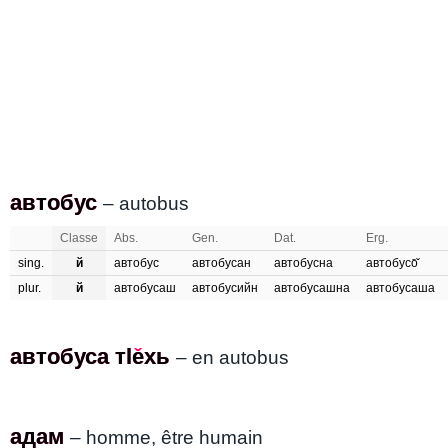
автобус
автобус
– autobus
Classe
Abs.
Gen.
Dat.
Erg.
sing.
й
автобус
автобусан
автобусна
автобусо̄̌
plur.
й
автобусаш
автобусийн
автобусашна
автобусаша
автобуса тӏе̌хь
автобуса тӏехь
– en autobus
адам
адам
– homme, être humain