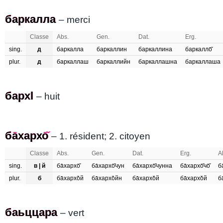
баркалла
баркалла
– merci
Classe
Abs.
Gen.
Dat.
Erg.
sing.
д
баркалла
баркаллин
баркаллина
баркалло̄̌
plur.
д
баркаллаш
баркаллийн
баркаллашна
баркаллаша
бархӏ
бархӏ
– huit
ба̄хархо̄̌
бахархо
– 1. résident; 2. citoyen
Classe
Abs.
Gen.
Dat.
Erg.
Al
sing.
в | й
ба̄хархо̄̌
ба̄хархо̄̌чун
ба̄хархо̄̌чунна
ба̄хархо̄̌чо̄̌
б
plur.
б
ба̄хархо̌й
ба̄хархо̌йн
ба̄хархо̌й
ба̄хархо̌й
б
баьццара
баьццара
– vert