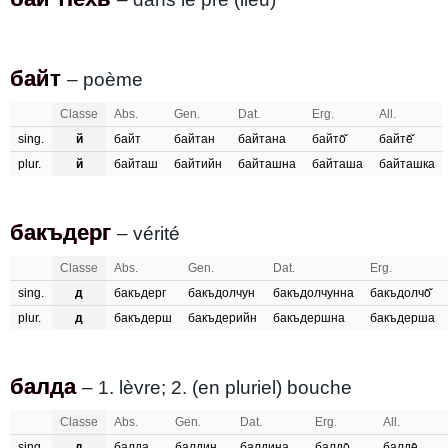
байт
байт
– poème
Classe
Abs.
Gen.
Dat.
Erg.
All.
sing.
й
байт
байтан
байтана
байто̄̌
байте̄̌
plur.
й
байташ
байтийн
байташна
байташа
байташка
бакъдерг
бакъдерг
– vérité
Classe
Abs.
Gen.
Dat.
Erg.
sing.
д
бакъдерг
бакъдолчун
бакъдолчунна
бакъдолчо̄̌
plur.
д
бакъдерш
бакъдерийн
бакъдершна
бакъдерша
балда
балда
– 1. lèvre; 2. (en pluriel) bouche
Classe
Abs.
Gen.
Dat.
Erg.
All.
sing.
д
балда
балдин
балдина
балдо̄
балде̄