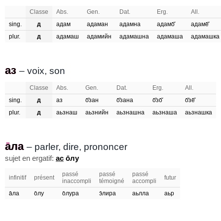
Classe
Abs.
Gen.
Dat.
Erg.
All.
sing.
д
адам
адаман
адамна
адамо̄̌
адаме̄̌
plur.
д
адамаш
адамийн
адамашна
адамаша
адамашка
аз
аз
– voix, son
Classe
Abs.
Gen.
Dat.
Erg.
All.
sing.
д
аз
о̄̌зан
о̄̌зана
о̄̌зо̄̌
о̄̌зе̄̌
plur.
д
аьзнаш
аьзнийн
аьзнашна
аьзнаша
аьзнашка
а̄ла
ала
– parler, dire, prononcer
sujet en ergatif:
ас
о̄лу
passé
passé
passé
infinitif
présent
futur
inaccompli
témoigné
accompli
а̄ла
о̄лу
о̄лура
э̄лира
аьлла
аьр