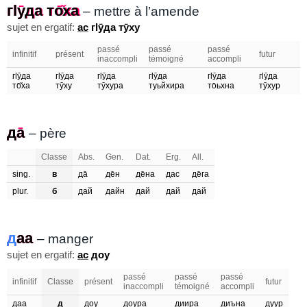
гӏӯда то̄̌ха
гӏуда тоха
– mettre à l’amende
sujet en ergatif:
ас
гӏӯда тӯху
passé
passé
passé
infinitif
présent
futur
inaccompli
témoigné
accompli
гӏӯда
гӏӯда
гӏӯда
гӏӯда
гӏӯда
гӏӯда
то̄̌ха
тӯху
тӯхура
туьйхира
то̄ьхна
тӯхур
да̄
да
– père
Classe
Abs.
Gen.
Dat.
Erg.
All.
sing.
в
да̄
де̄н
де̄на
дас
де̄га
plur.
б
дай
дайн
дай
дай
дай
даа
д
аа
– manger
sujet en ergatif:
ас
доу
passé
passé
passé
infinitif
Classe
présent
futur
inaccompli
témoigné
accompli
даа
д
доу
доура
диира
диъна
дуур