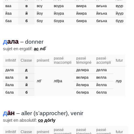
ваа
в
воу
воура
виира
виъна
вуур
йаа
й
йоу
йоура
йиира
йиъна
йуур
баа
б
боу
боура
биира
биъна
буур
дала
д
ала
– donner
sujet en ergatif:
ас
ло̄̌
passé
passé
passé
infinitif
Classe
présent
futur
inaccompli
témoigné
accompli
дала
д
делира
делла
вала
в
велира
велла
ло̄̌
ло̄̌ра
лур
йала
й
йелира
йелла
бала
б
белира
белла
да̄н
д
ан
– aller (s’approcher), venir
sujet en absolutif:
со
до̄гӏу
passé
passé
passé
infinitif
Classe
présent
futur