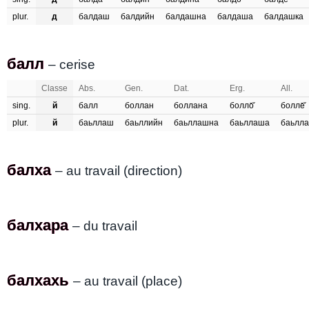
plur.
д
балдаш
балдийн
балдашна
балдаша
балдашка
балл
балл
– cerise
Classe
Abs.
Gen.
Dat.
Erg.
All.
sing.
й
балл
боллан
боллана
болло̄̌
болле̄̌
plur.
й
баьллаш
баьллийн
баьллашна
баьллаша
баьлл
балха
балха
– au travail (direction)
балхара
балхара
– du travail
балхахь
балхахь
– au travail (place)