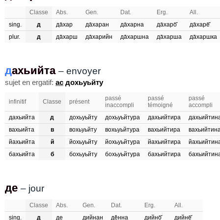
Classe
Abs.
Gen.
Dat.
Erg.
All.
sing.
д
да̄хар
да̄харан
да̄харна
да̄харо̄̌
да̄харе̄̌
plur.
д
да̄харш
да̄харийн
да̄харшна
да̄харша
да̄харшка
дахьийта
д
ахьийта
– envoyer
sujet en ergatif:
ас
дохьуьйту
passé
passé
passé
infinitif
Classe
présent
inaccompli
témoigné
accompli
дахьийта
д
дохьуьйту
дохьуьйтура
дахьийтира
дахьийтин
вахьийта
в
вохьуьйту
вохьуьйтура
вахьийтира
вахьийтин
йахьийта
й
йохьуьйту
йохьуьйтура
йахьийтира
йахьийтин
бахьийта
б
бохьуьйту
бохьуьйтура
бахьийтира
бахьийтин
де
де
– jour
Classe
Abs.
Gen.
Dat.
Erg.
All.
sing.
д
де
дийнан
де̌нна
дийно̄̌
дийне̄̌