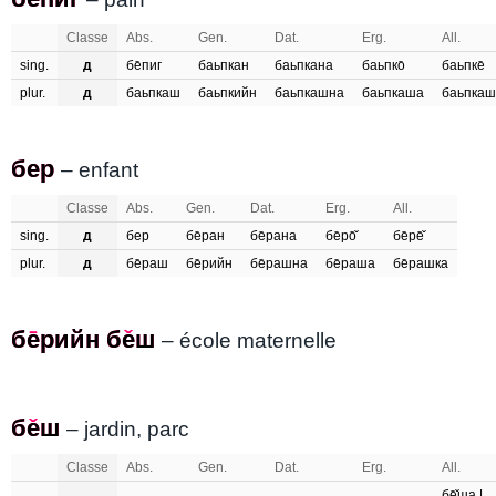
Classe
Abs.
Gen.
Dat.
Erg.
All.
sing.
д
бе̄пиг
баьпкан
баьпкана
баьпко̄
баьпке̄
plur.
д
баьпкаш
баьпкийн
баьпкашна
баьпкаша
баьпкаш
бер
бер
– enfant
Classe
Abs.
Gen.
Dat.
Erg.
All.
sing.
д
бер
бе̄ран
бе̄рана
бе̄ро̄̌
бе̄ре̄̌
plur.
д
бе̄раш
бе̄рийн
бе̄рашна
бе̄раша
бе̄рашка
бе̄рийн бе̌ш
берийн беш
– école maternelle
бе̌ш
беш
– jardin, parc
Classe
Abs.
Gen.
Dat.
Erg.
All.
бе̄̌ша |