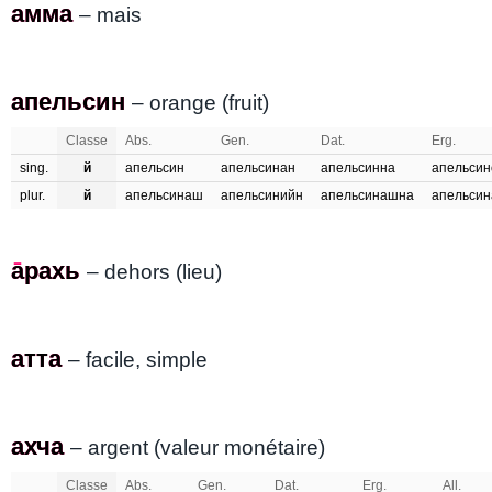
амма
амма
– mais
апельсин
апельсин
– orange (fruit)
Classe
Abs.
Gen.
Dat.
Erg.
sing.
й
апельсин
апельсинан
апельсинна
апельсино
plur.
й
апельсинаш
апельсинийн
апельсинашна
апельси
а̄рахь
арахь
– dehors (lieu)
атта
атта
– facile, simple
ахча
ахча
– argent (valeur monétaire)
Classe
Abs.
Gen.
Dat.
Erg.
All.