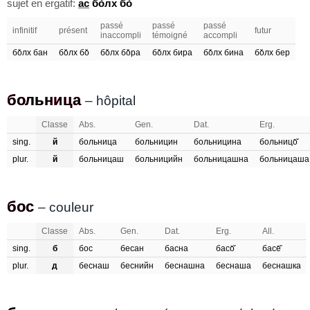
sujet en ergatif:
ас
бо̌лх бо̌
passé
passé
passé
infinitif
présent
futur
inaccompli
témoigné
accompli
бо̌лх бан
бо̌лх бо̌
бо̌лх бо̌ра
бо̌лх бира
бо̌лх бина
бо̌лх бер
больница
больница
– hôpital
Classe
Abs.
Gen.
Dat.
Erg.
sing.
й
больница
больницин
больницина
больницо̄̌
plur.
й
больницаш
больницийн
больницашна
больницаша
бос
бос
– couleur
Classe
Abs.
Gen.
Dat.
Erg.
All.
sing.
б
бос
бесан
басна
басо̄̌
басе̄̌
plur.
д
беснаш
беснийн
беснашна
беснаша
беснашка