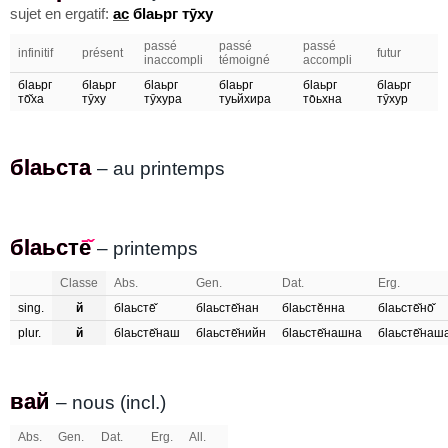
sujet en ergatif:
ас
бӏаьрг тӯху
passé
passé
passé
infinitif
présent
futur
inaccompli
témoigné
accompli
бӏаьрг
бӏаьрг
бӏаьрг
бӏаьрг
бӏаьрг
бӏаьрг
то̄̌ха
тӯху
тӯхура
туьйхира
то̄ьхна
тӯхур
бӏаьста
бӏаьста
– au printemps
бӏаьсте̄̌
бӏаьсте
– printemps
Classe
Abs.
Gen.
Dat.
Erg.
sing.
й
бӏаьсте̄̌
бӏаьсте̄̌нан
бӏаьсте̌нна
бӏаьсте̄̌но̄̌
plur.
й
бӏаьсте̄̌наш
бӏаьсте̄̌нийн
бӏаьсте̄̌нашна
бӏаьсте̄̌наш
вай
вай
– nous (incl.)
Abs.
Gen.
Dat.
Erg.
All.