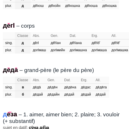
plur.
д
де̄̌нош
де̄̌нойн
де̄̌ношна
де̄̌ноша
де̄̌ношка
де̌гӏ
дегӏ
– corps
Classe
Abs.
Gen.
Dat.
Erg.
All.
sing.
д
де̌гӏ
де̄̌гӏан
де̄̌гӏана
де̄̌гӏо̄̌
де̄̌гӏе̄̌
plur.
д
догӏмаш
догӏмийн
догӏмашна
догӏмаша
догӏмашка
де̄да̄
деда
– grand-père (le père du père)
Classe
Abs.
Gen.
Dat.
Erg.
All.
sing.
в
де̄да̄
де̄де̄н
де̄де̄на
де̄дас
де̄де̄га
plur.
б
де̄дай
де̄дайн
де̄дай
де̄дай
де̄дай
де̄̌за
д
еза
– 1. aimer, aimer bien; 2. plaire; 3. vouloir
(+ substantif)
sujet en datif:
сӯна
де̄̌за