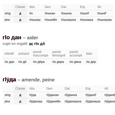
Classe
Abs.
Gen.
Dat.
Erg.
All.
sing.
д
гӏо
гӏоьнан
гӏоьнна
гӏоьно̄̌
гӏоьне̄̌
plur.
д
гӏоьнаш
гӏоьнийн
гӏоьнашна
гӏоьнаша
гӏоьнашка
гӏо дан
гӏо дан
– aider
sujet en ergatif:
ас
гӏo до̌
passé
passé
passé
infinitif
présent
futur
inaccompli
témoigné
accompli
гӏо дан
гӏo до̌
гӏo до̌ра
гӏo дира
гӏo дина
гӏo дер
гӏӯда
гӏуда
– amende, peine
Classe
Abs.
Gen.
Dat.
Erg.
All.
sing.
д
гӏӯда
гӏӯданан
гӏӯданна
гӏӯдано̄̌
гӏӯдане̄̌
plur.
д
гӏӯданаш
гӏӯданийн
гӏӯданашна
гӏӯданаша
гӏӯдан