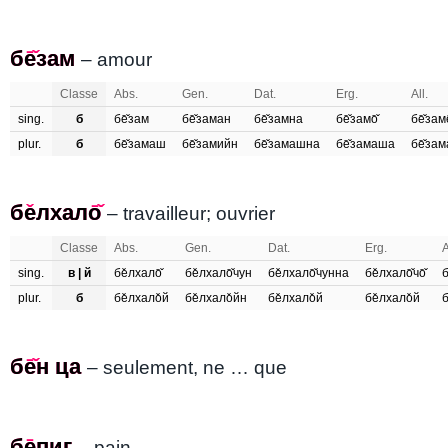
бе̄̌зам
безам
– amour
Classe
Abs.
Gen.
Dat.
Erg.
All.
sing.
б
бе̄̌зам
бе̄̌заман
бе̄̌замна
бе̄̌замо̄̌
бе̄̌заме
plur.
б
бе̄̌замаш
бе̄̌замийн
бе̄̌замашна
бе̄̌замаша
бе̄̌за
бе̌лхало̄̌
белхало
– travailleur; ouvrier
Classe
Abs.
Gen.
Dat.
Erg.
A
sing.
в | й
бе̌лхало̄̌
бе̌лхало̄̌чун
бе̌лхало̄̌чунна
бе̌лхало̄̌чо̄̌
б
plur.
б
бе̌лхало̌й
бе̌лхало̌йн
бе̌лхало̌й
бе̌лхало̌й
б
бе̄̌н ца
бен ца
– seulement, ne … que
бе̄пиг
бепиг
– pain