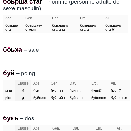
боьрша стаг
боьрша стаг
– homme (personne adulte de
sexe masculin)
Abs.
Gen.
Dat.
Erg.
All.
боьрша
боьршачу
боьршачу
боьршачу
боьршачу
стаг
стеган
стагана
стага
стаге̄̌
бо̄ьха
боьха
– sale
буй
буй
– poing
Classe
Abs.
Gen.
Dat.
Erg.
All.
sing.
б
буй
буйнан
буйнна
буйно̄̌
буйне̄̌
plur.
д
буйнаш
буйнийн
буйнашна
буйнаша
буйнашка
букъ
букъ
– dos
Classe
Abs.
Gen.
Dat.
Erg.
All.