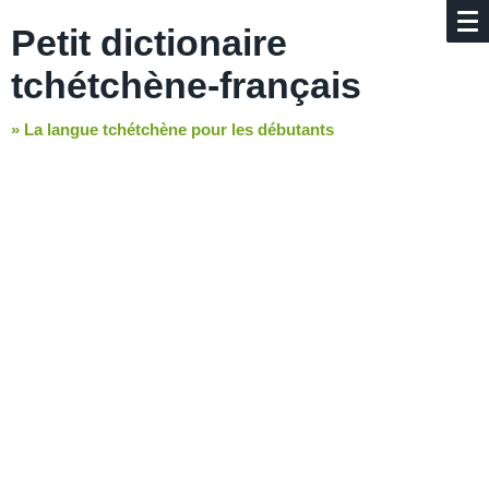
Petit dictionaire
tchétchène-français
»
La langue
tchétchène pour les débutants