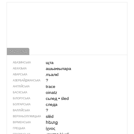
542 – слід
щта
АБАЗИНСЬКА
ашьаҽылара
АБХАЗЬКА
лъалкI
АВАРСЬКА
?
АЗЕРБАЙДЖАНСЬКА
trace
АНГЛІЙСЬКА
oinatz
БАСКСЬКА
сьлед
•
śled
БІЛОРУСЬКА
следа
БОЛГАРСЬКА
?
ВАЛЛІЙСЬКА
slěd
ВЕРХНЬОЛУЖИЦЬКА
հետք
ВІРМЕНСЬКА
ίχνος
ГРЕЦЬКА