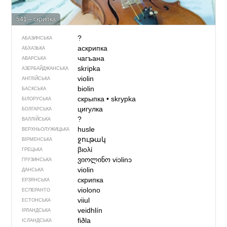
541 – скрипка
?
АБАЗИНСЬКА
аскрипка
АБХАЗЬКА
чагъана
АВАРСЬКА
skripka
АЗЕРБАЙДЖАНСЬКА
violin
АНГЛІЙСЬКА
biolin
БАСКСЬКА
скрыпка
•
skrypka
БІЛОРУСЬКА
цигулка
БОЛГАРСЬКА
?
ВАЛЛІЙСЬКА
husle
ВЕРХНЬОЛУЖИЦЬКА
ջութակ
ВІРМЕНСЬКА
βιολί
ГРЕЦЬКА
ვიოლინო
viɔlinɔ
ГРУЗИНСЬКА
violin
ДАНСЬКА
скрипка
ЕРЗЯНСЬКА
violono
ЕСПЕРАНТО
viiul
ЕСТОНСЬКА
veidhlín
ІРЛАНДСЬКА
fiðla
ІСЛАНДСЬКА