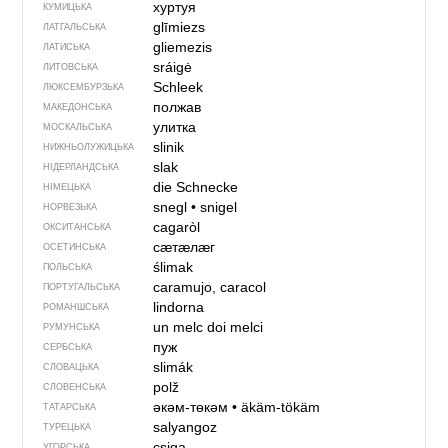
хуртуя
КУМИЦЬКА
glīmiezs
ЛАТГАЛЬСЬКА
gliemezis
ЛАТИСЬКА
sráigė
ЛИТОВСЬКА
Schleek
ЛЮКСЕМБУРЗЬКА
полжав
МАКЕДОНСЬКА
улитка
МОСКАЛЬСЬКА
slinik
НИЖНЬОЛУЖИЦЬКА
slak
НІДЕРЛАНДСЬКА
die Schnecke
НІМЕЦЬКА
snegl
•
snigel
НОРВЕЗЬКА
cagaròl
ОКСИТАНСЬКА
сӕтӕлӕг
ОСЕТИНСЬКА
ślimak
ПОЛЬСЬКА
caramujo, caracol
ПОРТУГАЛЬСЬКА
lindorna
РОМАНШСЬКА
un melc
doi melci
РУМУНСЬКА
пуж
СЕРБСЬКА
slimák
СЛОВАЦЬКА
polž
СЛОВЕНСЬКА
әкәм-төкәм
•
äkäm-tökäm
ТАТАРСЬКА
salyangoz
ТУРЕЦЬКА
csiga
УГОРСЬКА