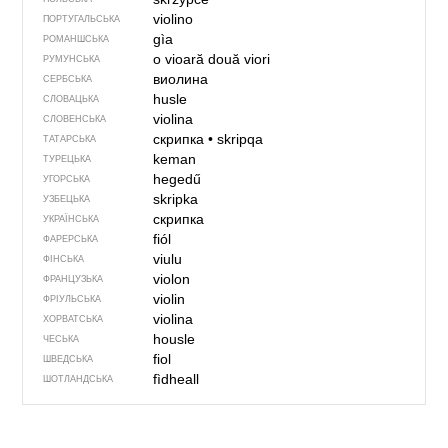
violino
ПОРТУГАЛЬСЬКА
gìa
РОМАНШСЬКА
o vioară
două viori
РУМУНСЬКА
виолина
СЕРБСЬКА
husle
СЛОВАЦЬКА
violina
СЛОВЕНСЬКА
скрипка
•
skripqa
ТАТАРСЬКА
keman
ТУРЕЦЬКА
hegedű
УГОРСЬКА
skripka
УЗБЕЦЬКА
скрипка
УКРАЇНСЬКА
fiól
ФАРЕРСЬКА
viulu
ФІНСЬКА
violon
ФРАНЦУЗЬКА
violin
ФРІУЛЬСЬКА
violina
ХОРВАТСЬКА
housle
ЧЕСЬКА
fiol
ШВЕДСЬКА
fìdheall
ШОТЛАНДСЬКА