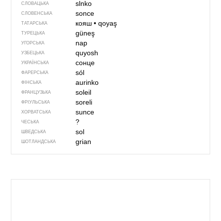
slnko
СЛОВАЦЬКА
sonce
СЛОВЕНСЬКА
кояш
•
qoyaş
ТАТАРСЬКА
güneş
ТУРЕЦЬКА
nap
УГОРСЬКА
quyosh
УЗБЕЦЬКА
сонце
УКРАЇНСЬКА
sól
ФАРЕРСЬКА
aurinko
ФІНСЬКА
soleil
ФРАНЦУЗЬКА
soreli
ФРІУЛЬСЬКА
sunce
ХОРВАТСЬКА
?
ЧЕСЬКА
sol
ШВЕДСЬКА
grian
ШОТЛАНДСЬКА