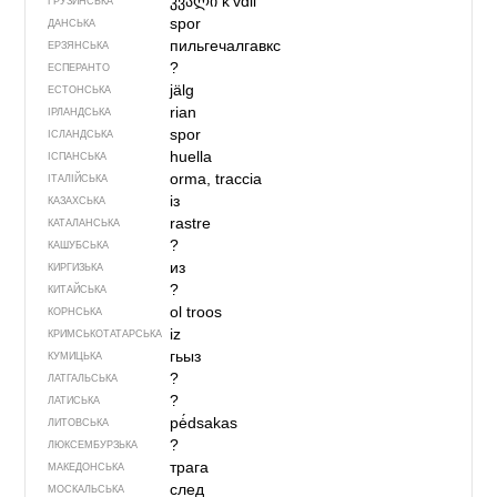
კვალი
kʼvɑli
ГРУЗИНСЬКА
spor
ДАНСЬКА
пильгечалгавкс
ЕРЗЯНСЬКА
?
ЕСПЕРАНТО
jälg
ЕСТОНСЬКА
rian
ІРЛАНДСЬКА
spor
ІСЛАНДСЬКА
huella
ІСПАНСЬКА
orma, traccia
ІТАЛІЙСЬКА
із
КАЗАХСЬКА
rastre
КАТАЛАНСЬКА
?
КАШУБСЬКА
из
КИРГИЗЬКА
?
КИТАЙСЬКА
ol troos
КОРНСЬКА
iz
КРИМСЬКОТАТАРСЬКА
гьыз
КУМИЦЬКА
?
ЛАТГАЛЬСЬКА
?
ЛАТИСЬКА
pė́dsakas
ЛИТОВСЬКА
?
ЛЮКСЕМБУРЗЬКА
трага
МАКЕДОНСЬКА
след
МОСКАЛЬСЬКА