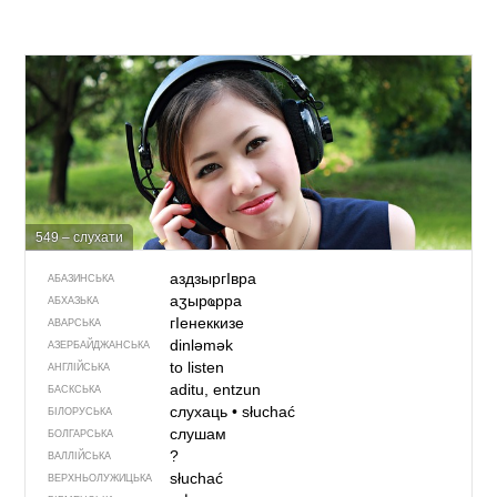
549 – слухати
аздзыр­гIвра
АБАЗИНСЬКА
аӡырҩрра
АБХАЗЬКА
гIенеккизе
АВАРСЬКА
dinləmək
АЗЕРБАЙДЖАНСЬКА
to listen
АНГЛІЙСЬКА
aditu, entzun
БАСКСЬКА
слухаць
•
słuchać
БІЛОРУСЬКА
слушам
БОЛГАРСЬКА
?
ВАЛЛІЙСЬКА
słuchać
ВЕРХНЬОЛУЖИЦЬКА