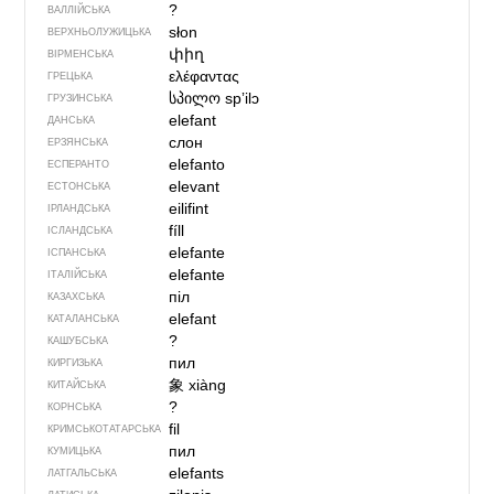
?
ВАЛЛІЙСЬКА
słon
ВЕРХНЬОЛУЖИЦЬКА
փիղ
ВІРМЕНСЬКА
ελέφαντας
ГРЕЦЬКА
სპილო
spʼilɔ
ГРУЗИНСЬКА
elefant
ДАНСЬКА
слон
ЕРЗЯНСЬКА
elefanto
ЕСПЕРАНТО
elevant
ЕСТОНСЬКА
eilifint
ІРЛАНДСЬКА
fíll
ІСЛАНДСЬКА
elefante
ІСПАНСЬКА
elefante
ІТАЛІЙСЬКА
піл
КАЗАХСЬКА
elefant
КАТАЛАНСЬКА
?
КАШУБСЬКА
пил
КИРГИЗЬКА
象
xiàng
КИТАЙСЬКА
?
КОРНСЬКА
fil
КРИМСЬКОТАТАРСЬКА
пил
КУМИЦЬКА
elefants
ЛАТГАЛЬСЬКА