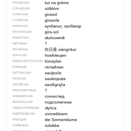
lus na gréine
ІРЛАНДСЬКА
sólblóm
ІСЛАНДСЬКА
girasol
ІСПАНСЬКА
girasole
ІТАЛІЙСЬКА
күнбағыс, күнбағар
КАЗАХСЬКА
gira-sol
КАТАЛАНСЬКА
słuńcownik
КАШУБСЬКА
?
КИРГИЗЬКА
向日葵
xiàngrìkuí
КИТАЙСЬКА
howlvleujen
КОРНСЬКА
künaylan
КРИМСЬКОТАТАРСЬКА
гюлайлан
КУМИЦЬКА
saulpuče
ЛАТГАЛЬСЬКА
saulespuķe
ЛАТИСЬКА
saulė́grąža
ЛИТОВСЬКА
?
ЛЮКСЕМБУРЗЬКА
сончоглед
МАКЕДОНСЬКА
подсолнечник
МОСКАЛЬСЬКА
słyńca
НИЖНЬОЛУЖИЦЬКА
zonnebloem
НІДЕРЛАНДСЬКА
die Sonnenblume
НІМЕЦЬКА
solsikke
НОРВЕЗЬКА