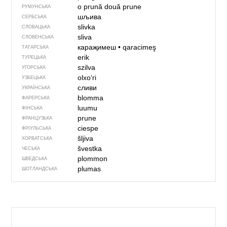
o prună
două prune
РУМУНСЬКА
шљива
СЕРБСЬКА
slivka
СЛОВАЦЬКА
sliva
СЛОВЕНСЬКА
караҗимеш
•
qaracimeş
ТАТАРСЬКА
erik
ТУРЕЦЬКА
szilva
УГОРСЬКА
olxoʻri
УЗБЕЦЬКА
сливи
УКРАЇНСЬКА
blomma
ФАРЕРСЬКА
luumu
ФІНСЬКА
prune
ФРАНЦУЗЬКА
ciespe
ФРІУЛЬСЬКА
šljiva
ХОРВАТСЬКА
švestka
ЧЕСЬКА
plommon
ШВЕДСЬКА
plumas
ШОТЛАНДСЬКА