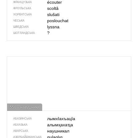
écouter
ФРАНЦУЗЬКА
scoltâ
ФРІУЛЬСЬКА
slušati
ХОРВАТСЬКА
poslouchat
ЧЕСЬКА
lyssna
ШВЕДСЬКА
?
ШОТЛАНДСЬКА
550 – навушники
лымхIахъацIа
АБАЗИНСЬКА
алымҳахаҵа
АБХАЗЬКА
наушникал
АВАРСЬКА
qulaqlıq
АЗЕРБАЙДЖАНСЬКА