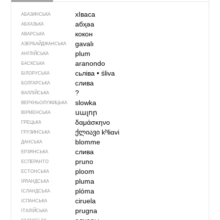
хIваса
АБАЗИНСЬКА
абҳәа
АБХАЗЬКА
кокон
АВАРСЬКА
gavalı
АЗЕРБАЙДЖАНСЬКА
plum
АНГЛІЙСЬКА
aranondo
БАСКСЬКА
сьліва
•
śliva
БІЛОРУСЬКА
слива
БОЛГАРСЬКА
?
ВАЛЛІЙСЬКА
slowka
ВЕРХНЬОЛУЖИЦЬКА
սալոր
ВІРМЕНСЬКА
δαμάσκηνο
ГРЕЦЬКА
ქლიავი
kʰliɑvi
ГРУЗИНСЬКА
blomme
ДАНСЬКА
слива
ЕРЗЯНСЬКА
pruno
ЕСПЕРАНТО
ploom
ЕСТОНСЬКА
pluma
ІРЛАНДСЬКА
plóma
ІСЛАНДСЬКА
ciruela
ІСПАНСЬКА
prugna
ІТАЛІЙСЬКА