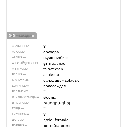
545 – солодити
?
АБАЗИНСЬКА
архаара
АБХАЗЬКА
гьуин гьабизе
АВАРСЬКА
şirni qatmaq
АЗЕРБАЙДЖАНСЬКА
to sweeten
АНГЛІЙСЬКА
azukretu
БАСКСЬКА
саладзіць
•
saładzić
БІЛОРУСЬКА
подслаждам
БОЛГАРСЬКА
?
ВАЛЛІЙСЬКА
słódnić
ВЕРХНЬОЛУЖИЦЬКА
քաղցրացնել
ВІРМЕНСЬКА
?
ГРЕЦЬКА
?
ГРУЗИНСЬКА
søde, forsøde
ДАНСЬКА
тантейгавтомс
ЕРЗЯНСЬКА