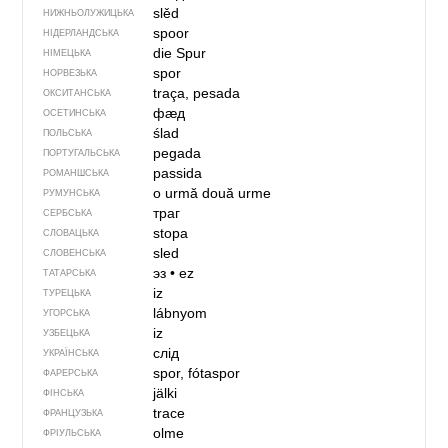
slěd
НИЖНЬОЛУЖИЦЬКА
spoor
НІДЕРЛАНДСЬКА
die Spur
НІМЕЦЬКА
spor
НОРВЕЗЬКА
traça, pesada
ОКСИТАНСЬКА
фӕд
ОСЕТИНСЬКА
ślad
ПОЛЬСЬКА
pegada
ПОРТУГАЛЬСЬКА
passida
РОМАНШСЬКА
o urmă
două urme
РУМУНСЬКА
траг
СЕРБСЬКА
stopa
СЛОВАЦЬКА
sled
СЛОВЕНСЬКА
эз
•
ez
ТАТАРСЬКА
iz
ТУРЕЦЬКА
lábnyom
УГОРСЬКА
iz
УЗБЕЦЬКА
слід
УКРАЇНСЬКА
spor, fótaspor
ФАРЕРСЬКА
jälki
ФІНСЬКА
trace
ФРАНЦУЗЬКА
olme
ФРІУЛЬСЬКА