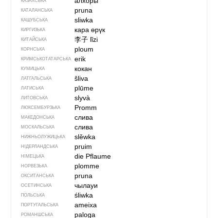
алхоры
КАЗАХСЬКА
pruna
КАТАЛАНСЬКА
sliwka
КАШУБСЬКА
кара өрүк
КИРГИЗЬКА
李子
lǐzi
КИТАЙСЬКА
ploum
КОРНСЬКА
erik
КРИМСЬКОТАТАРСЬКА
кокан
КУМИЦЬКА
šliva
ЛАТГАЛЬСЬКА
plūme
ЛАТИСЬКА
slyvà
ЛИТОВСЬКА
Promm
ЛЮКСЕМБУРЗЬКА
слива
МАКЕДОНСЬКА
слива
МОСКАЛЬСЬКА
slěwka
НИЖНЬОЛУЖИЦЬКА
pruim
НІДЕРЛАНДСЬКА
die Pflaume
НІМЕЦЬКА
plomme
НОРВЕЗЬКА
pruna
ОКСИТАНСЬКА
чылауи
ОСЕТИНСЬКА
śliwka
ПОЛЬСЬКА
ameixa
ПОРТУГАЛЬСЬКА
paloga
РОМАНШСЬКА