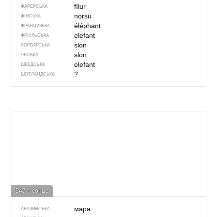
fílur
ФАРЕРСЬКА
norsu
ФІНСЬКА
éléphant
ФРАНЦУЗЬКА
elefant
ФРІУЛЬСЬКА
slon
ХОРВАТСЬКА
slon
ЧЕСЬКА
elefant
ШВЕДСЬКА
?
ШОТЛАНДСЬКА
547 – сонце
мара
АБАЗИНСЬКА