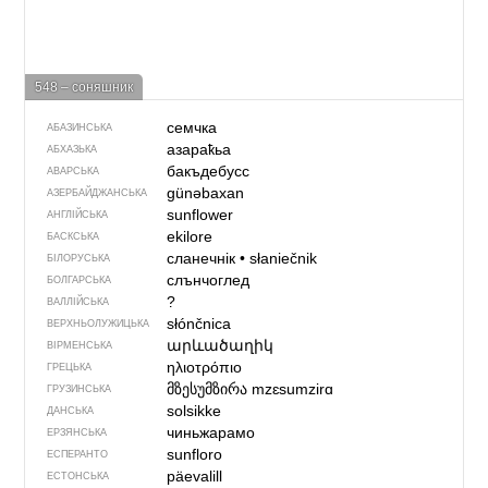
548 – соняшник
семчка
АБАЗИНСЬКА
азараҟьа
АБХАЗЬКА
бакъдебусс
АВАРСЬКА
günəbaxan
АЗЕРБАЙДЖАНСЬКА
sunflower
АНГЛІЙСЬКА
ekilore
БАСКСЬКА
сланечнік
•
słaniečnik
БІЛОРУСЬКА
слънчоглед
БОЛГАРСЬКА
?
ВАЛЛІЙСЬКА
słónčnica
ВЕРХНЬОЛУЖИЦЬКА
արևածաղիկ
ВІРМЕНСЬКА
ηλιοτρόπιο
ГРЕЦЬКА
მზესუმზირა
mzɛsumzirɑ
ГРУЗИНСЬКА
solsikke
ДАНСЬКА
чиньжарамо
ЕРЗЯНСЬКА
sunfloro
ЕСПЕРАНТО
päevalill
ЕСТОНСЬКА