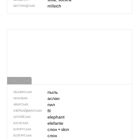
mìlsich
ШОТЛАНДСЬКА
546 – слон
пыль
АБАЗИНСЬКА
аслан
АБХАЗЬКА
пил
АВАРСЬКА
fil
АЗЕРБАЙДЖАНСЬКА
elephant
АНГЛІЙСЬКА
elefante
БАСКСЬКА
слон
•
słon
БІЛОРУСЬКА
слон
БОЛГАРСЬКА