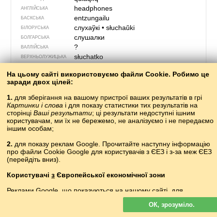
headphones
АНГЛІЙСЬКА
entzungailu
БАСКСЬКА
слухаўкі
•
słuchaŭki
БІЛОРУСЬКА
слушалки
БОЛГАРСЬКА
?
ВАЛЛІЙСЬКА
słuchatko
ВЕРХНЬОЛУЖИЦЬКА
ականջակալ
ВІРМЕНСЬКА
На цьому сайті використовуємо файли Cookie. Робимо це
ακουστικά
ГРЕЦЬКА
заради двох цілей:
ყურსასმენები
ГРУЗИНСЬКА
hovedtelefoner
ДАНСЬКА
1.
для зберігання на вашому пристрої ваших результатів в грі
Картинки і слова
і для показу статистики тих результатів на
?
ЕРЗЯНСЬКА
сторінці
Ваші результати
; ці результати недоступні ішним
aŭdiloj
ЕСПЕРАНТО
користувачам, ми їх не бережемо, не аналізуємо і не передаємо
kõrvaklapid
ЕСТОНСЬКА
іншим особам;
cluasáin
ІРЛАНДСЬКА
2.
для показу реклам Google. Прочитайте наступну інформацію
?
ІСЛАНДСЬКА
про файли Cookie Google для користувачів з ЄЕЗ і з-за меж ЄЕЗ
auriculares
ІСПАНСЬКА
(перейдіть вниз).
cuffie
ІТАЛІЙСЬКА
құлаққап
КАЗАХСЬКА
Користувачі
з
Європейської економічної зони
auriculars
КАТАЛАНСЬКА
Реклами Google, що показуються на нашому сайті, для
słëchùlczi
КАШУБСЬКА
користувачів з ЄЕЗ
не
персоналізуються. У такій рекламі файли
?
КИРГИЗЬКА
ОК, зрозуміло.
cookie не використовуються для персоналізації оголошень, але
耳机
ěrjī
КИТАЙСЬКА
служать для обмеження частоти показів, підготовки зведених