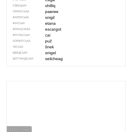
shilliq
УЗБЕЦЬКА
равлик
УКРАЇНСЬКА
snigil
ФАРЕРСЬКА
etana
ФІНСЬКА
escargot
ФРАНЦУЗЬКА
cai
ФРІУЛЬСЬКА
puž
ХОРВАТСЬКА
šnek
ЧЕСЬКА
snigel
ШВЕДСЬКА
seilcheag
ШОТЛАНДСЬКА
544 – сливи