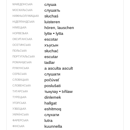
слуша
МАКЕДОНСЬКА
слушать
МОСКАЛЬСЬКА
słuchaś
НИЖНЬОЛУЖИЦЬКА
luisteren
НІДЕРЛАНДСЬКА
hören, lauschen
НІМЕЦЬКА
lytte
•
lytta
НОРВЕЗЬКА
escotar
ОКСИТАНСЬКА
хъусын
ОСЕТИНСЬКА
słuchać
ПОЛЬСЬКА
escutar
ПОРТУГАЛЬСЬКА
tadlar
РОМАНШСЬКА
a asculta
ascult
РУМУНСЬКА
слушати
СЕРБСЬКА
počúvať
СЛОВАЦЬКА
poslušati
СЛОВЕНСЬКА
тыңлау
•
tıñlaw
ТАТАРСЬКА
dinlemek
ТУРЕЦЬКА
hallgat
УГОРСЬКА
eshitmoq
УЗБЕЦЬКА
слухати
УКРАЇНСЬКА
lutra
ФАРЕРСЬКА
kuunnella
ФІНСЬКА