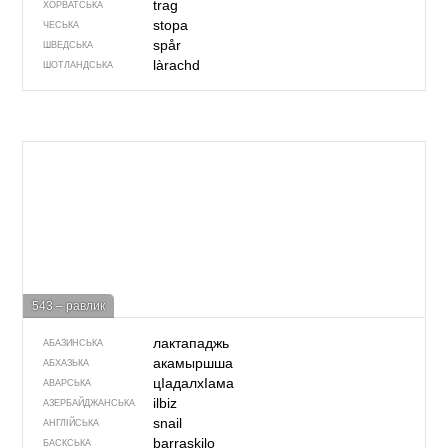
trag
ХОРВАТСЬКА
stopa
ЧЕСЬКА
spår
ШВЕДСЬКА
làrachd
ШОТЛАНДСЬКА
543 – равлик
лактападжь
АБАЗИНСЬКА
акамыршша
АБХАЗЬКА
цIадалхIама
АВАРСЬКА
ilbiz
АЗЕРБАЙДЖАНСЬКА
snail
АНГЛІЙСЬКА
barraskilo
БАСКСЬКА