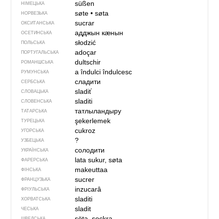
süßen
НІМЕЦЬКА
søte
•
søta
НОРВЕЗЬКА
sucrar
ОКСИТАНСЬКА
адджын кӕнын
ОСЕТИНСЬКА
słodzić
ПОЛЬСЬКА
adoçar
ПОРТУГАЛЬСЬКА
dultschir
РОМАНШСЬКА
a îndulci
îndulcesc
РУМУНСЬКА
сладити
СЕРБСЬКА
sladiť
СЛОВАЦЬКА
sladiti
СЛОВЕНСЬКА
татлыландыру
ТАТАРСЬКА
şekerlemek
ТУРЕЦЬКА
cukroz
УГОРСЬКА
?
УЗБЕЦЬКА
солодити
УКРАЇНСЬКА
lata sukur, søta
ФАРЕРСЬКА
makeuttaa
ФІНСЬКА
sucrer
ФРАНЦУЗЬКА
inzucarâ
ФРІУЛЬСЬКА
sladiti
ХОРВАТСЬКА
sladit
ЧЕСЬКА
söta, sockra
ШВЕДСЬКА