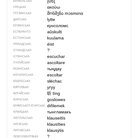
լսել
ВІРМЕНСЬКА
ακούω
ГРЕЦЬКА
მოსმენა
mɔsmɛnɑ
ГРУЗИНСЬКА
lytte
ДАНСЬКА
кунсоломс
ЕРЗЯНСЬКА
aŭskulti
ЕСПЕРАНТО
kuulama
ЕСТОНСЬКА
éist
ІРЛАНДСЬКА
?
ІСЛАНДСЬКА
escuchar
ІСПАНСЬКА
ascoltare
ІТАЛІЙСЬКА
тыңдау
КАЗАХСЬКА
escoltar
КАТАЛАНСЬКА
słëchac
КАШУБСЬКА
угуу
КИРГИЗЬКА
听
tīng
КИТАЙСЬКА
goslowes
КОРНСЬКА
diñlemek
КРИМСЬКОТАТАРСЬКА
тынгламакъ
КУМИЦЬКА
klauseitīs
ЛАТГАЛЬСЬКА
klausīties
ЛАТИСЬКА
klausýtis
ЛИТОВСЬКА
?
ЛЮКСЕМБУРЗЬКА