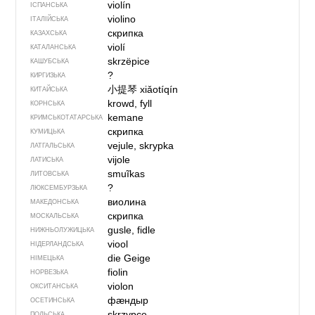
violín
ІСПАНСЬКА
violino
ІТАЛІЙСЬКА
скрипка
КАЗАХСЬКА
violí
КАТАЛАНСЬКА
skrzëpice
КАШУБСЬКА
?
КИРГИЗЬКА
小提琴
xiǎotíqín
КИТАЙСЬКА
krowd, fyll
КОРНСЬКА
kemane
КРИМСЬКОТАТАРСЬКА
скрипка
КУМИЦЬКА
vejule, skrypka
ЛАТГАЛЬСЬКА
vijole
ЛАТИСЬКА
smuĩkas
ЛИТОВСЬКА
?
ЛЮКСЕМБУРЗЬКА
виолина
МАКЕДОНСЬКА
скрипка
МОСКАЛЬСЬКА
gusle, fidle
НИЖНЬОЛУЖИЦЬКА
viool
НІДЕРЛАНДСЬКА
die Geige
НІМЕЦЬКА
fiolin
НОРВЕЗЬКА
violon
ОКСИТАНСЬКА
фӕндыр
ОСЕТИНСЬКА
skrzypce
ПОЛЬСЬКА