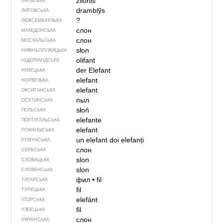
zilonis
ЛАТИСЬКА
dramblỹs
ЛИТОВСЬКА
?
ЛЮКСЕМБУРЗЬКА
слон
МАКЕДОНСЬКА
слон
МОСКАЛЬСЬКА
słon
НИЖНЬОЛУЖИЦЬКА
olifant
НІДЕРЛАНДСЬКА
der Elefant
НІМЕЦЬКА
elefant
НОРВЕЗЬКА
elefant
ОКСИТАНСЬКА
пыл
ОСЕТИНСЬКА
słoń
ПОЛЬСЬКА
elefante
ПОРТУГАЛЬСЬКА
elefant
РОМАНШСЬКА
un elefant
doi elefanți
РУМУНСЬКА
слон
СЕРБСЬКА
slon
СЛОВАЦЬКА
slon
СЛОВЕНСЬКА
фил
•
fil
ТАТАРСЬКА
fil
ТУРЕЦЬКА
elefánt
УГОРСЬКА
fil
УЗБЕЦЬКА
слон
УКРАЇНСЬКА