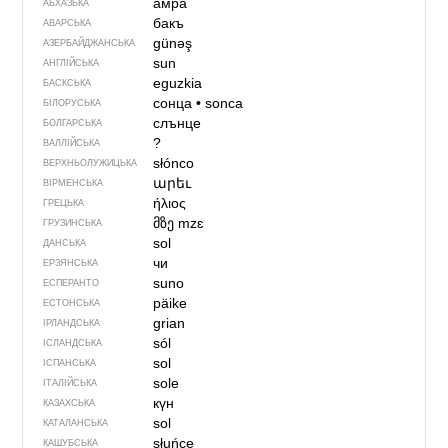
амра
АБХАЗЬКА
бакъ
АВАРСЬКА
günəş
АЗЕРБАЙДЖАНСЬКА
sun
АНГЛІЙСЬКА
eguzkia
БАСКСЬКА
сонца
•
sonca
БІЛОРУСЬКА
слънце
БОЛГАРСЬКА
?
ВАЛЛІЙСЬКА
słónco
ВЕРХНЬОЛУЖИЦЬКА
արեւ
ВІРМЕНСЬКА
ήλιος
ГРЕЦЬКА
მზე
mzɛ
ГРУЗИНСЬКА
sol
ДАНСЬКА
чи
ЕРЗЯНСЬКА
suno
ЕСПЕРАНТО
päike
ЕСТОНСЬКА
grian
ІРЛАНДСЬКА
sól
ІСЛАНДСЬКА
sol
ІСПАНСЬКА
sole
ІТАЛІЙСЬКА
күн
КАЗАХСЬКА
sol
КАТАЛАНСЬКА
słuńce
КАШУБСЬКА