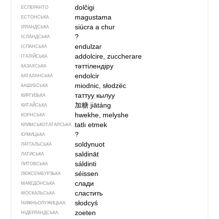
dolĉigi
ЕСПЕРАНТО
magustama
ЕСТОНСЬКА
siúcra a chur
ІРЛАНДСЬКА
?
ІСЛАНДСЬКА
endulzar
ІСПАНСЬКА
addolcire, zuccherare
ІТАЛІЙСЬКА
тәттілендіру
КАЗАХСЬКА
endolcir
КАТАЛАНСЬКА
miodnic, słodzëc
КАШУБСЬКА
таттуу кылуу
КИРГИЗЬКА
加糖
jiātáng
КИТАЙСЬКА
hwekhe, melyshe
КОРНСЬКА
tatlı etmek
КРИМСЬКОТАТАРСЬКА
?
КУМИЦЬКА
soldynuot
ЛАТГАЛЬСЬКА
saldināt
ЛАТИСЬКА
sáldinti
ЛИТОВСЬКА
séissen
ЛЮКСЕМБУРЗЬКА
слади
МАКЕДОНСЬКА
сластить
МОСКАЛЬСЬКА
słodcyś
НИЖНЬОЛУЖИЦЬКА
zoeten
НІДЕРЛАНДСЬКА