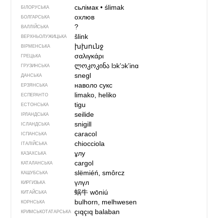
сьлімак
•
ślimak
БІЛОРУСЬКА
охлюв
БОЛГАРСЬКА
?
ВАЛЛІЙСЬКА
šlink
ВЕРХНЬОЛУЖИЦЬКА
խխունջ
ВІРМЕНСЬКА
σαλιγκάρι
ГРЕЦЬКА
ლოკოკინა
lɔkʼɔkʼinɑ
ГРУЗИНСЬКА
snegl
ДАНСЬКА
наволо сукс
ЕРЗЯНСЬКА
limako, heliko
ЕСПЕРАНТО
tigu
ЕСТОНСЬКА
seilide
ІРЛАНДСЬКА
snigill
ІСЛАНДСЬКА
caracol
ІСПАНСЬКА
chiocciola
ІТАЛІЙСЬКА
ұлу
КАЗАХСЬКА
cargol
КАТАЛАНСЬКА
slëmiéń, smôrcz
КАШУБСЬКА
үлүл
КИРГИЗЬКА
蜗牛
wōniú
КИТАЙСЬКА
bulhorn, melhwesen
КОРНСЬКА
çıqçıq balaban
КРИМСЬКОТАТАРСЬКА