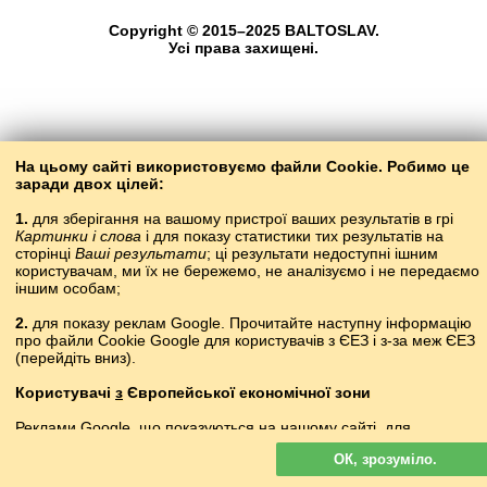
Copyright © 2015–2025 BALTOSLAV.
Усі права захищені.
На цьому сайті використовуємо файли Cookie. Робимо це
заради двох цілей:
1.
для зберігання на вашому пристрої ваших результатів в грі
Картинки і слова
і для показу статистики тих результатів на
сторінці
Ваші результати
; ці результати недоступні ішним
користувачам, ми їх не бережемо, не аналізуємо і не передаємо
іншим особам;
2.
для показу реклам Google. Прочитайте наступну інформацію
про файли Cookie Google для користувачів з ЄЕЗ і з-за меж ЄЕЗ
(перейдіть вниз).
Користувачі
з
Європейської економічної зони
Реклами Google, що показуються на нашому сайті, для
користувачів з ЄЕЗ
не
персоналізуються. У такій рекламі файли
ОК, зрозуміло.
cookie не використовуються для персоналізації оголошень, але
служать для обмеження частоти показів, підготовки зведених