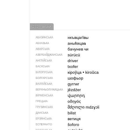
232 – водій
нкъвцагIвы
АБАЗИНСЬКА
аныҟәцаҩ
АБХАЗЬКА
бачунев чи
АВАРСЬКА
sürücü
АЗЕРБАЙДЖАНСЬКА
driver
АНГЛІЙСЬКА
txofer
БАСКСЬКА
кіроўца
•
kiroŭca
БІЛОРУСЬКА
шофьор
БОЛГАРСЬКА
gyrrwr
ВАЛЛІЙСЬКА
jězdźer
ВЕРХНЬОЛУЖИЦЬКА
վարորդ
ВІРМЕНСЬКА
οδηγός
ГРЕЦЬКА
მძღოლი
mdzɣɔli
ГРУЗИНСЬКА
bilist
ДАНСЬКА
ветиця
ЕРЗЯНСЬКА
ŝoforo
ЕСПЕРАНТО