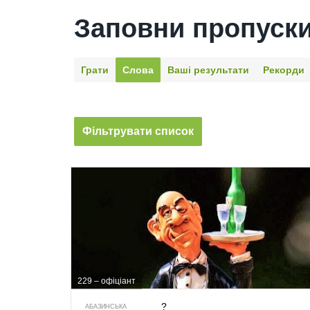
Заповни пропуск
Грати
Слова
Ваші результати
Рекорди
Фільтрувати список
229 – офіціант
?
АБАЗИНСЬКА