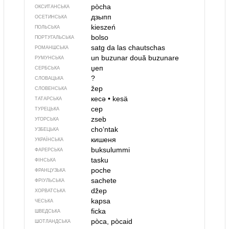
pòcha
ОКСИТАНСЬКА
дзыпп
ОСЕТИНСЬКА
kieszeń
ПОЛЬСЬКА
bolso
ПОРТУГАЛЬСЬКА
satg da las chautschas
РОМАНШСЬКА
un buzunar
două buzunare
РУМУНСЬКА
џеп
СЕРБСЬКА
?
СЛОВАЦЬКА
žep
СЛОВЕНСЬКА
кесә
•
kesä
ТАТАРСЬКА
cep
ТУРЕЦЬКА
zseb
УГОРСЬКА
choʻntak
УЗБЕЦЬКА
кишеня
УКРАЇНСЬКА
buksulummi
ФАРЕРСЬКА
tasku
ФІНСЬКА
poche
ФРАНЦУЗЬКА
sachete
ФРІУЛЬСЬКА
džep
ХОРВАТСЬКА
kapsa
ЧЕСЬКА
ficka
ШВЕДСЬКА
pòca, pòcaid
ШОТЛАНДСЬКА