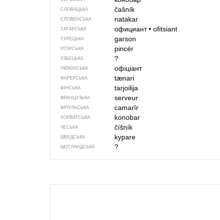
čašník
СЛОВАЦЬКА
natakar
СЛОВЕНСЬКА
официант
•
ofitsiant
ТАТАРСЬКА
garson
ТУРЕЦЬКА
pincér
УГОРСЬКА
?
УЗБЕЦЬКА
офіціант
УКРАЇНСЬКА
tænari
ФАРЕРСЬКА
tarjoilija
ФІНСЬКА
serveur
ФРАНЦУЗЬКА
camarîr
ФРІУЛЬСЬКА
konobar
ХОРВАТСЬКА
číšník
ЧЕСЬКА
kypare
ШВЕДСЬКА
?
ШОТЛАНДСЬКА