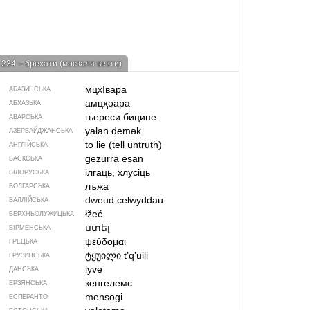
234 – брехати (москаля везти)
мцхIвара
АБАЗИНСЬКА
амцҳәара
АБХАЗЬКА
гьереси бицине
АВАРСЬКА
yalan demək
АЗЕРБАЙДЖАНСЬКА
to lie (tell untruth)
АНГЛІЙСЬКА
gezurra esan
БАСКСЬКА
ілгаць, хлусіць
БІЛОРУСЬКА
лъжа
БОЛГАРСЬКА
dweud celwyddau
ВАЛЛІЙСЬКА
łžeć
ВЕРХНЬОЛУЖИЦЬКА
ստել
ВІРМЕНСЬКА
ψεύδομαι
ГРЕЦЬКА
ტყუილი
tʼqʼuili
ГРУЗИНСЬКА
lyve
ДАНСЬКА
кенгелемс
ЕРЗЯНСЬКА
mensogi
ЕСПЕРАНТО