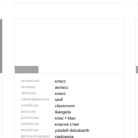
236 – клас
класс
АБАЗИНСЬКА
акласс
АБХАЗЬКА
класс
АВАРСЬКА
sinif
АЗЕРБАЙДЖАНСЬКА
classroom
АНГЛІЙСЬКА
ikasgela
БАСКСЬКА
клас
•
kłas
БІЛОРУСЬКА
класна стая
БОЛГАРСЬКА
ystafell ddosbarth
ВАЛЛІЙСЬКА
rjadownja
ВЕРХНЬОЛУЖИЦЬКА