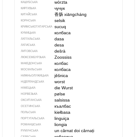
wòrzta
КАШУБСЬКА
чучук
КИРГИЗЬКА
香肠
xiāngcháng
КИТАЙСЬКА
selsik
КОРНСЬКА
sucuq
КРИМСЬКОТАТАРСЬКА
колбаса
КУМИЦЬКА
dasa
ЛАТГАЛЬСЬКА
desa
ЛАТИСЬКА
dešrà
ЛИТОВСЬКА
Zoossiss
ЛЮКСЕМБУРЗЬКА
колбас
МАКЕДОНСЬКА
колбаса
МОСКАЛЬСЬКА
jěšnica
НИЖНЬОЛУЖИЦЬКА
worst
НІДЕРЛАНДСЬКА
die Wurst
НІМЕЦЬКА
pølse
НОРВЕЗЬКА
salsissa
ОКСИТАНСЬКА
къалбас
ОСЕТИНСЬКА
kiełbasa
ПОЛЬСЬКА
linguiça
ПОРТУГАЛЬСЬКА
liongia
РОМАНШСЬКА
un cârnat
doi cârnați
РУМУНСЬКА
кобасица
СЕРБСЬКА