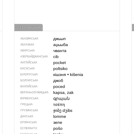
233 – кишеня
джьып
АБАЗИНСЬКА
аџьыба
АБХАЗЬКА
чванта
АВАРСЬКА
cib
АЗЕРБАЙДЖАНСЬКА
pocket
АНГЛІЙСЬКА
poltsiko
БАСКСЬКА
кішэня
•
kišenia
БІЛОРУСЬКА
джоб
БОЛГАРСЬКА
poced
ВАЛЛІЙСЬКА
kapsa, zak
ВЕРХНЬОЛУЖИЦЬКА
գրպան
ВІРМЕНСЬКА
τσέπη
ГРЕЦЬКА
ჯიბე
dʒibɛ
ГРУЗИНСЬКА
lomme
ДАНСЬКА
зепе
ЕРЗЯНСЬКА
poŝo
ЕСПЕРАНТО