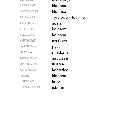
klobása
СЛОВАЦЬКА
klobasa
СЛОВЕНСЬКА
тутырма
•
tutırma
ТАТАРСЬКА
sosis
ТУРЕЦЬКА
kolbász
УГОРСЬКА
kolbasa
УЗБЕЦЬКА
ковбаса
УКРАЇНСЬКА
pylsa
ФАРЕРСЬКА
makkara
ФІНСЬКА
saucisse
ФРАНЦУЗЬКА
luianie
ФРІУЛЬСЬКА
kobasica
ХОРВАТСЬКА
klobása
ЧЕСЬКА
korv
ШВЕДСЬКА
isbean
ШОТЛАНДСЬКА