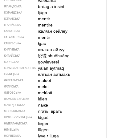
valetama
ЕСТОНСЬКА
bréag a insint
ІРЛАНДСЬКА
ljúga
ІСЛАНДСЬКА
mentir
ІСПАНСЬКА
mentire
ІТАЛІЙСЬКА
жалған сөйлеу
КАЗАХСЬКА
mentir
КАТАЛАНСЬКА
łgac
КАШУБСЬКА
жалган айтуу
КИРГИЗЬКА
说谎
shuōhuǎng
КИТАЙСЬКА
gowleverel
КОРНСЬКА
yalan aytmaq
КРИМСЬКОТАТАРСЬКА
ялгъан айтмакъ
КУМИЦЬКА
maluot
ЛАТГАЛЬСЬКА
melot
ЛАТИСЬКА
melúoti
ЛИТОВСЬКА
léien
ЛЮКСЕМБУРЗЬКА
лаже
МАКЕДОНСЬКА
лгать, врать
МОСКАЛЬСЬКА
łdgaś
НИЖНЬОЛУЖИЦЬКА
liegen
НІДЕРЛАНДСЬКА
lügen
НІМЕЦЬКА
lyve
•
ljuga
НОРВЕЗЬКА