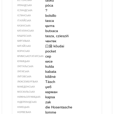
tasku
ЕСТОНСЬКА
póca
ІРЛАНДСЬКА
?
ІСЛАНДСЬКА
bolsillo
ІСПАНСЬКА
tasca
ІТАЛІЙСЬКА
қалта
КАЗАХСЬКА
butxaca
КАТАЛАНСЬКА
tasza, cziesziń
КАШУБСЬКА
чөнтөк
КИРГИЗЬКА
口袋
kǒudai
КИТАЙСЬКА
pocket
КОРНСЬКА
cep
КРИМСЬКОТАТАРСЬКА
кисе
КУМИЦЬКА
kulda
ЛАТГАЛЬСЬКА
kabata
ЛАТИСЬКА
kišẽnė
ЛИТОВСЬКА
Täsch
ЛЮКСЕМБУРЗЬКА
џеб
МАКЕДОНСЬКА
карман
МОСКАЛЬСЬКА
kapsa
НИЖНЬОЛУЖИЦЬКА
zak
НІДЕРЛАНДСЬКА
die Hosentasche
НІМЕЦЬКА
lomme
НОРВЕЗЬКА