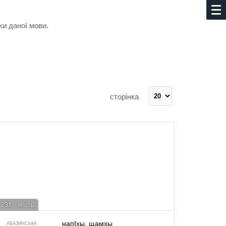
ки даної мови.
сторінка
231 – кіготь
напIхы, щамхы
АБАЗИНСЬКА