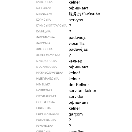
kelner
КАШУБСЬКА
официант
КИРГИЗЬКА
服务员
fúwùyuán
КИТАЙСЬКА
servyas
КОРНСЬКА
?
КРИМСЬКОТАТАРСЬКА
?
КУМИЦЬКА
padeviejs
ЛАТГАЛЬСЬКА
viesmīlis
ЛАТИСЬКА
padavė́jas
ЛИТОВСЬКА
?
ЛЮКСЕМБУРЗЬКА
келнер
МАКЕДОНСЬКА
официант
МОСКАЛЬСЬКА
kelnaŕ
НИЖНЬОЛУЖИЦЬКА
kelner
НІДЕРЛАНДСЬКА
der Kellner
НІМЕЦЬКА
servitør, kelner
НОРВЕЗЬКА
servidor
ОКСИТАНСЬКА
официант
ОСЕТИНСЬКА
kelner
ПОЛЬСЬКА
garçom
ПОРТУГАЛЬСЬКА
?
РОМАНШСЬКА
?
РУМУНСЬКА
конобар
СЕРБСЬКА