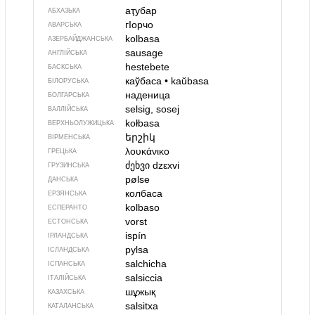
аҭубар
АБХАЗЬКА
гIорчо
АВАРСЬКА
kolbasa
АЗЕРБАЙДЖАНСЬКА
sausage
АНГЛІЙСЬКА
hestebete
БАСКСЬКА
каўбаса
•
kaŭbasa
БІЛОРУСЬКА
наденица
БОЛГАРСЬКА
selsig, sosej
ВАЛЛІЙСЬКА
kołbasa
ВЕРХНЬОЛУЖИЦЬКА
երշիկ
ВІРМЕНСЬКА
λουκάνικο
ГРЕЦЬКА
ძეხვი
dzɛxvi
ГРУЗИНСЬКА
pølse
ДАНСЬКА
колбаса
ЕРЗЯНСЬКА
kolbaso
ЕСПЕРАНТО
vorst
ЕСТОНСЬКА
ispín
ІРЛАНДСЬКА
pylsa
ІСЛАНДСЬКА
salchicha
ІСПАНСЬКА
salsiccia
ІТАЛІЙСЬКА
шұжық
КАЗАХСЬКА
salsitxa
КАТАЛАНСЬКА