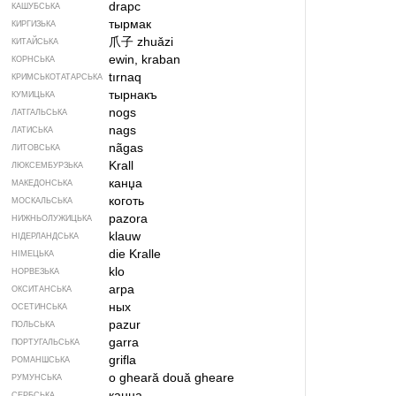
drapc
КАШУБСЬКА
тырмак
КИРГИЗЬКА
爪子
zhuǎzi
КИТАЙСЬКА
ewin, kraban
КОРНСЬКА
tırnaq
КРИМСЬКОТАТАРСЬКА
тырнакъ
КУМИЦЬКА
nogs
ЛАТГАЛЬСЬКА
nags
ЛАТИСЬКА
nãgas
ЛИТОВСЬКА
Krall
ЛЮКСЕМБУРЗЬКА
канџа
МАКЕДОНСЬКА
коготь
МОСКАЛЬСЬКА
pazora
НИЖНЬОЛУЖИЦЬКА
klauw
НІДЕРЛАНДСЬКА
die Kralle
НІМЕЦЬКА
klo
НОРВЕЗЬКА
arpa
ОКСИТАНСЬКА
ных
ОСЕТИНСЬКА
pazur
ПОЛЬСЬКА
garra
ПОРТУГАЛЬСЬКА
grifla
РОМАНШСЬКА
o gheară
două gheare
РУМУНСЬКА
канџа
СЕРБСЬКА