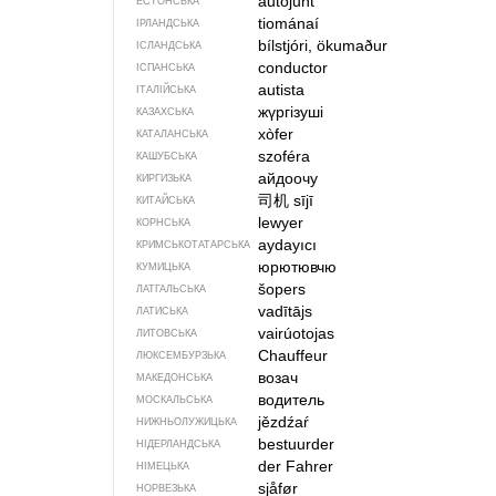
autojuht
ЕСТОНСЬКА
tiománaí
ІРЛАНДСЬКА
bílstjóri, ökumaður
ІСЛАНДСЬКА
conductor
ІСПАНСЬКА
autista
ІТАЛІЙСЬКА
жүргізуші
КАЗАХСЬКА
xòfer
КАТАЛАНСЬКА
szoféra
КАШУБСЬКА
айдоочу
КИРГИЗЬКА
司机
sījī
КИТАЙСЬКА
lewyer
КОРНСЬКА
aydayıcı
КРИМСЬКОТАТАРСЬКА
юрютювчю
КУМИЦЬКА
šopers
ЛАТГАЛЬСЬКА
vadītājs
ЛАТИСЬКА
vairúotojas
ЛИТОВСЬКА
Chauffeur
ЛЮКСЕМБУРЗЬКА
возач
МАКЕДОНСЬКА
водитель
МОСКАЛЬСЬКА
jězdźaŕ
НИЖНЬОЛУЖИЦЬКА
bestuurder
НІДЕРЛАНДСЬКА
der Fahrer
НІМЕЦЬКА
sjåfør
НОРВЕЗЬКА