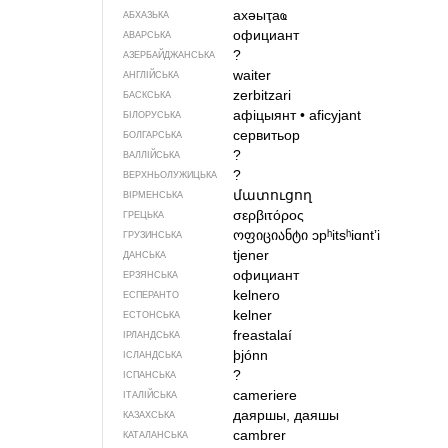
ахәыҭаҩ
АБХАЗЬКА
официант
АВАРСЬКА
?
АЗЕРБАЙДЖАНСЬКА
waiter
АНГЛІЙСЬКА
zerbitzari
БАСКСЬКА
афіцыянт
•
aficyjant
БІЛОРУСЬКА
сервитьор
БОЛГАРСЬКА
?
ВАЛЛІЙСЬКА
?
ВЕРХНЬОЛУЖИЦЬКА
մատուցող
ВІРМЕНСЬКА
σερβιτόρος
ГРЕЦЬКА
ოფიციანტი
ɔpʰitsʰiɑntʼi
ГРУЗИНСЬКА
tjener
ДАНСЬКА
официант
ЕРЗЯНСЬКА
kelnero
ЕСПЕРАНТО
kelner
ЕСТОНСЬКА
freastalaí
ІРЛАНДСЬКА
þjónn
ІСЛАНДСЬКА
?
ІСПАНСЬКА
cameriere
ІТАЛІЙСЬКА
даяршы, даяшы
КАЗАХСЬКА
cambrer
КАТАЛАНСЬКА