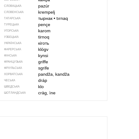
pazúr
СЛОВАЦЬКА
krempelj
СЛОВЕНСЬКА
тырнак
•
tırnaq
ТАТАРСЬКА
pençe
ТУРЕЦЬКА
karom
УГОРСЬКА
tirnoq
УЗБЕЦЬКА
кіготь
УКРАЇНСЬКА
klógv
ФАРЕРСЬКА
kynsi
ФІНСЬКА
griffe
ФРАНЦУЗЬКА
sgrife
ФРІУЛЬСЬКА
pandža, kandža
ХОРВАТСЬКА
dráp
ЧЕСЬКА
klo
ШВЕДСЬКА
cràg, ìne
ШОТЛАНДСЬКА