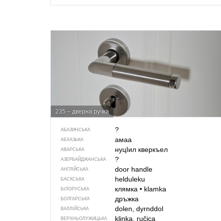
235 – дверна ручка
?
АБАЗИНСЬКА
амаа
АБХАЗЬКА
нуцIил кверкъел
АВАРСЬКА
?
АЗЕРБАЙДЖАНСЬКА
door handle
АНГЛІЙСЬКА
helduleku
БАСКСЬКА
клямка
•
klamka
БІЛОРУСЬКА
дръжка
БОЛГАРСЬКА
dolen, dyrnddol
ВАЛЛІЙСЬКА
klinka, ručica
ВЕРХНЬОЛУЖИЦЬКА