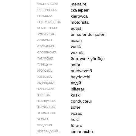
menaire
ОКСИТАНСЬКА
скъӕрӕг
ОСЕТИНСЬКА
kierowca
ПОЛЬСЬКА
motorista
ПОРТУГАЛЬСЬКА
autist
РОМАНШСЬКА
un șofer
doi șoferi
РУМУНСЬКА
возач
СЕРБСЬКА
vodič
СЛОВАЦЬКА
voznik
СЛОВЕНСЬКА
йөртүче
•
yörtüçe
ТАТАРСЬКА
şoför
ТУРЕЦЬКА
autóvezető
УГОРСЬКА
haydovchi
УЗБЕЦЬКА
водій
УКРАЇНСЬКА
bilførari
ФАРЕРСЬКА
kuski
ФІНСЬКА
conducteur
ФРАНЦУЗЬКА
sofêr
ФРІУЛЬСЬКА
vozač
ХОРВАТСЬКА
řidič
ЧЕСЬКА
förare
ШВЕДСЬКА
iomanaiche
ШОТЛАНДСЬКА