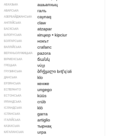
ашьапхыц
АБХАЗЬКА
галъ
АВАРСЬКА
caynaq
АЗЕРБАЙДЖАНСЬКА
claw
АНГЛІЙСЬКА
atzapar
БАСКСЬКА
кіпцюр
•
kipciur
БІЛОРУСЬКА
нокът
БОЛГАРСЬКА
crafanc
ВАЛЛІЙСЬКА
pazora
ВЕРХНЬОЛУЖИЦЬКА
ճանկ
ВІРМЕНСЬКА
νύχι
ГРЕЦЬКА
ბრჭყალი
brtʃʼqʼɑli
ГРУЗИНСЬКА
klo
ДАНСЬКА
кенже
ЕРЗЯНСЬКА
ungego
ЕСПЕРАНТО
küüs
ЕСТОНСЬКА
crúb
ІРЛАНДСЬКА
kló
ІСЛАНДСЬКА
garra
ІСПАНСЬКА
artiglio
ІТАЛІЙСЬКА
тырнақ
КАЗАХСЬКА
urpa
КАТАЛАНСЬКА