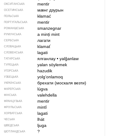
mentir
ОКСИТАНСЬКА
мӕнг дзурын
ОСЕТИНСЬКА
kłamać
ПОЛЬСЬКА
mentir
ПОРТУГАЛЬСЬКА
smanzegnar
РОМАНШСЬКА
a minți
mint
РУМУНСЬКА
лагати
СЕРБСЬКА
klamať
СЛОВАЦЬКА
lagati
СЛОВЕНСЬКА
ялганлау
•
yalğanlaw
ТАТАРСЬКА
yalan söylemek
ТУРЕЦЬКА
hazudik
УГОРСЬКА
yolg‘onlamoq
УЗБЕЦЬКА
брехати (москаля везти)
УКРАЇНСЬКА
lúgva
ФАРЕРСЬКА
valehdella
ФІНСЬКА
mentir
ФРАНЦУЗЬКА
mintî
ФРІУЛЬСЬКА
lagati
ХОРВАТСЬКА
lhát
ЧЕСЬКА
ljuga
ШВЕДСЬКА
?
ШОТЛАНДСЬКА