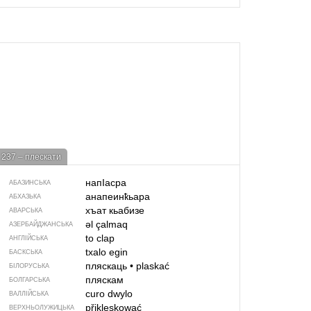
237 – плескати
напIасра
АБАЗИНСЬКА
анапеинҟьара
АБХАЗЬКА
хъат кьабизе
АВАРСЬКА
əl çalmaq
АЗЕРБАЙДЖАНСЬКА
to clap
АНГЛІЙСЬКА
txalo egin
БАСКСЬКА
пляскаць
•
plaskać
БІЛОРУСЬКА
пляскам
БОЛГАРСЬКА
curo dwylo
ВАЛЛІЙСЬКА
přikleskować
ВЕРХНЬОЛУЖИЦЬКА