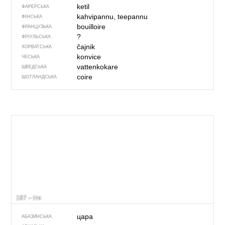
ketil
ФАРЕРСЬКА
kahvipannu, teepannu
ФІНСЬКА
bouilloire
ФРАНЦУЗЬКА
?
ФРІУЛЬСЬКА
čajnik
ХОРВАТСЬКА
konvice
ЧЕСЬКА
vattenkokare
ШВЕДСЬКА
coire
ШОТЛАНДСЬКА
187 – іти
цара
АБАЗИНСЬКА