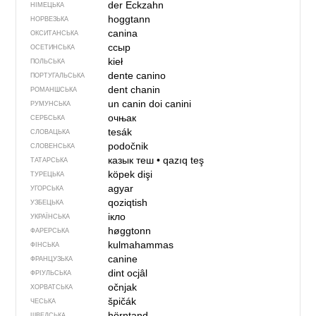
der Eckzahn
НІМЕЦЬКА
hoggtann
НОРВЕЗЬКА
canina
ОКСИТАНСЬКА
ссыр
ОСЕТИНСЬКА
kieł
ПОЛЬСЬКА
dente canino
ПОРТУГАЛЬСЬКА
dent chanin
РОМАНШСЬКА
un canin
doi canini
РУМУНСЬКА
очњак
СЕРБСЬКА
tesák
СЛОВАЦЬКА
podočnik
СЛОВЕНСЬКА
казык теш
•
qazıq teş
ТАТАРСЬКА
köpek dişi
ТУРЕЦЬКА
agyar
УГОРСЬКА
qoziqtish
УЗБЕЦЬКА
ікло
УКРАЇНСЬКА
høggtonn
ФАРЕРСЬКА
kulmahammas
ФІНСЬКА
canine
ФРАНЦУЗЬКА
dint ocjâl
ФРІУЛЬСЬКА
očnjak
ХОРВАТСЬКА
špičák
ЧЕСЬКА
hörntand
ШВЕДСЬКА