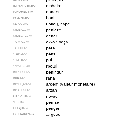
dinheiro
ПОРТУГАЛЬСЬКА
daners
РОМАНШСЬКА
bani
РУМУНСЬКА
новац, паре
СЕРБСЬКА
peniaze
СЛОВАЦЬКА
denar
СЛОВЕНСЬКА
акча
•
aqça
ТАТАРСЬКА
para
ТУРЕЦЬКА
pénz
УГОРСЬКА
pul
УЗБЕЦЬКА
гроші
УКРАЇНСЬКА
peningur
ФАРЕРСЬКА
raha
ФІНСЬКА
argent (valeur monétaire)
ФРАНЦУЗЬКА
arzan
ФРІУЛЬСЬКА
novac
ХОРВАТСЬКА
peníze
ЧЕСЬКА
pengar
ШВЕДСЬКА
airgead
ШОТЛАНДСЬКА