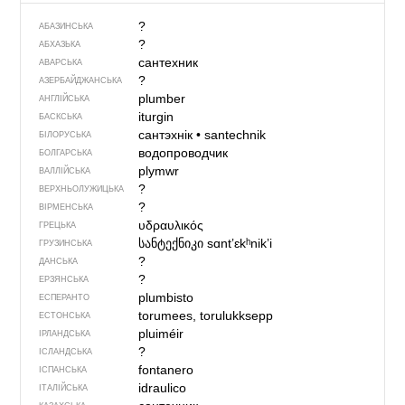
?
АБАЗИНСЬКА
?
АБХАЗЬКА
сантехник
АВАРСЬКА
?
АЗЕРБАЙДЖАНСЬКА
plumber
АНГЛІЙСЬКА
iturgin
БАСКСЬКА
сантэхнік
•
santechnik
БІЛОРУСЬКА
водопроводчик
БОЛГАРСЬКА
plymwr
ВАЛЛІЙСЬКА
?
ВЕРХНЬОЛУЖИЦЬКА
?
ВІРМЕНСЬКА
υδραυλικός
ГРЕЦЬКА
სანტექნიკი
sɑntʼɛkʰnikʼi
ГРУЗИНСЬКА
?
ДАНСЬКА
?
ЕРЗЯНСЬКА
plumbisto
ЕСПЕРАНТО
torumees, torulukksepp
ЕСТОНСЬКА
pluiméir
ІРЛАНДСЬКА
?
ІСЛАНДСЬКА
fontanero
ІСПАНСЬКА
idraulico
ІТАЛІЙСЬКА