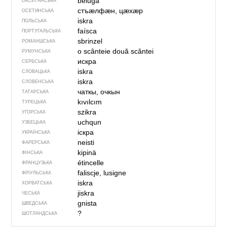
beluga
ОКСИТАНСЬКА
стъӕлфӕн, цӕхӕр
ОСЕТИНСЬКА
iskra
ПОЛЬСЬКА
faísca
ПОРТУГАЛЬСЬКА
sbrinzel
РОМАНШСЬКА
o scânteie
două scântei
РУМУНСЬКА
искра
СЕРБСЬКА
iskra
СЛОВАЦЬКА
iskra
СЛОВЕНСЬКА
чаткы, очкын
ТАТАРСЬКА
kıvılcım
ТУРЕЦЬКА
szikra
УГОРСЬКА
uchqun
УЗБЕЦЬКА
іскра
УКРАЇНСЬКА
neisti
ФАРЕРСЬКА
kipinä
ФІНСЬКА
étincelle
ФРАНЦУЗЬКА
faliscje, lusigne
ФРІУЛЬСЬКА
iskra
ХОРВАТСЬКА
jiskra
ЧЕСЬКА
gnista
ШВЕДСЬКА
?
ШОТЛАНДСЬКА