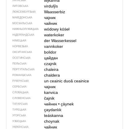
tējkanna
ЛАТИСЬКА
virdulỹs
ЛИТОВСЬКА
Waasserbiz
ЛЮКСЕМБУРЗЬКА
чајник
МАКЕДОНСЬКА
чайник
МОСКАЛЬСЬКА
wódowy kóśeł
НИЖНЬОЛУЖИЦЬКА
waterkoker
НІДЕРЛАНДСЬКА
der Wasserkessel
НІМЕЦЬКА
vannkoker
НОРВЕЗЬКА
bolidor
ОКСИТАНСЬКА
цайдан
ОСЕТИНСЬКА
czajnik
ПОЛЬСЬКА
chaleira
ПОРТУГАЛЬСЬКА
chaldera
РОМАНШСЬКА
un ceainic
duoă ceainice
РУМУНСЬКА
чајник
СЕРБСЬКА
kanvica
СЛОВАЦЬКА
čajnik
СЛОВЕНСЬКА
чәйнек
•
çäynek
ТАТАРСЬКА
çaydanlık
ТУРЕЦЬКА
teáskanna
УГОРСЬКА
choynak
УЗБЕЦЬКА
чайник
УКРАЇНСЬКА