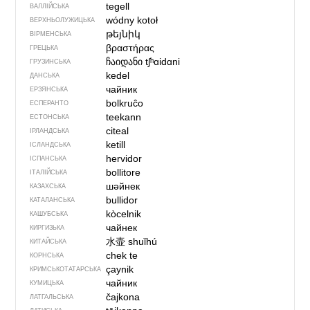
tegell
ВАЛЛІЙСЬКА
wódny kotoł
ВЕРХНЬОЛУЖИЦЬКА
թեյնիկ
ВІРМЕНСЬКА
βραστήρας
ГРЕЦЬКА
ჩაიდანი
tʃʰɑidɑni
ГРУЗИНСЬКА
kedel
ДАНСЬКА
чайник
ЕРЗЯНСЬКА
bolkruĉo
ЕСПЕРАНТО
teekann
ЕСТОНСЬКА
citeal
ІРЛАНДСЬКА
ketill
ІСЛАНДСЬКА
hervidor
ІСПАНСЬКА
bollitore
ІТАЛІЙСЬКА
шәйнек
КАЗАХСЬКА
bullidor
КАТАЛАНСЬКА
kòcelnik
КАШУБСЬКА
чайнек
КИРГИЗЬКА
水壶
shuǐhú
КИТАЙСЬКА
chek te
КОРНСЬКА
çaynik
КРИМСЬКОТАТАРСЬКА
чайник
КУМИЦЬКА
čajkona
ЛАТГАЛЬСЬКА