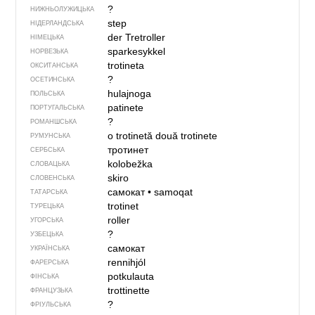
?
НИЖНЬОЛУЖИЦЬКА
step
НІДЕРЛАНДСЬКА
der Tretroller
НІМЕЦЬКА
sparkesykkel
НОРВЕЗЬКА
trotineta
ОКСИТАНСЬКА
?
ОСЕТИНСЬКА
hulajnoga
ПОЛЬСЬКА
patinete
ПОРТУГАЛЬСЬКА
?
РОМАНШСЬКА
o trotinetă
două trotinete
РУМУНСЬКА
тротинет
СЕРБСЬКА
kolobežka
СЛОВАЦЬКА
skiro
СЛОВЕНСЬКА
самокат
•
samoqat
ТАТАРСЬКА
trotinet
ТУРЕЦЬКА
roller
УГОРСЬКА
?
УЗБЕЦЬКА
самокат
УКРАЇНСЬКА
rennihjól
ФАРЕРСЬКА
potkulauta
ФІНСЬКА
trottinette
ФРАНЦУЗЬКА
?
ФРІУЛЬСЬКА