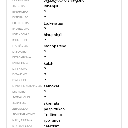
თვითგორია
tʰvitʰgɔriɑ
ГРУЗИНСЬКА
løbehjul
ДАНСЬКА
?
ЕРЗЯНСЬКА
?
ЕСПЕРАНТО
tõukeratas
ЕСТОНСЬКА
?
ІРЛАНДСЬКА
hlaupahjól
ІСЛАНДСЬКА
?
ІСПАНСЬКА
monopattino
ІТАЛІЙСЬКА
?
КАЗАХСЬКА
?
КАТАЛАНСЬКА
kùlôk
КАШУБСЬКА
?
КИРГИЗЬКА
?
КИТАЙСЬКА
?
КОРНСЬКА
samokat
КРИМСЬКОТАТАРСЬКА
?
КУМИЦЬКА
?
ЛАТГАЛЬСЬКА
skrejrats
ЛАТИСЬКА
paspirtukas
ЛИТОВСЬКА
Trottinette
ЛЮКСЕМБУРЗЬКА
тротинет
МАКЕДОНСЬКА
самокат
МОСКАЛЬСЬКА