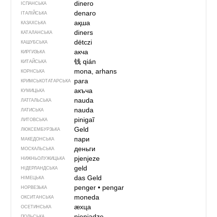
dinero
ІСПАНСЬКА
denaro
ІТАЛІЙСЬКА
ақша
КАЗАХСЬКА
diners
КАТАЛАНСЬКА
dëtczi
КАШУБСЬКА
акча
КИРГИЗЬКА
钱
qián
КИТАЙСЬКА
mona, arhans
КОРНСЬКА
para
КРИМСЬКОТАТАРСЬКА
акъча
КУМИЦЬКА
nauda
ЛАТГАЛЬСЬКА
nauda
ЛАТИСЬКА
pinigaĩ
ЛИТОВСЬКА
Geld
ЛЮКСЕМБУРЗЬКА
пари
МАКЕДОНСЬКА
деньги
МОСКАЛЬСЬКА
pjenjeze
НИЖНЬОЛУЖИЦЬКА
geld
НІДЕРЛАНДСЬКА
das Geld
НІМЕЦЬКА
penger
•
pengar
НОРВЕЗЬКА
moneda
ОКСИТАНСЬКА
ӕхца
ОСЕТИНСЬКА
pieniądze
ПОЛЬСЬКА