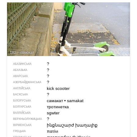
182 – самокат
?
АБАЗИНСЬКА
?
АБХАЗЬКА
?
АВАРСЬКА
?
АЗЕРБАЙДЖАНСЬКА
kick scooter
АНГЛІЙСЬКА
?
БАСКСЬКА
самакат
•
samakat
БІЛОРУСЬКА
тротинетка
БОЛГАРСЬКА
sgwter
ВАЛЛІЙСЬКА
?
ВЕРХНЬОЛУЖИЦЬКА
ինքնաշարժ խաղալիք
ВІРМЕНСЬКА
πατίνι
ГРЕЦЬКА