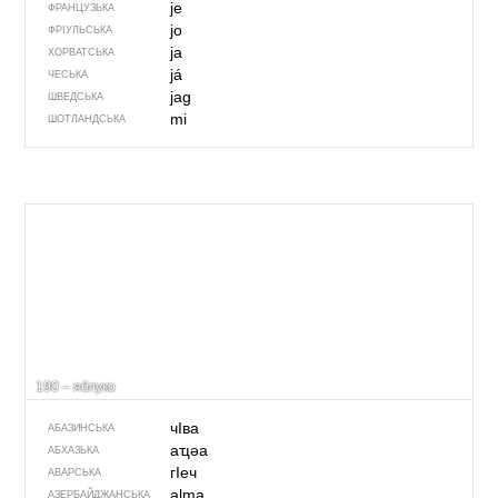
je
ФРАНЦУЗЬКА
jo
ФРІУЛЬСЬКА
ja
ХОРВАТСЬКА
já
ЧЕСЬКА
jag
ШВЕДСЬКА
mi
ШОТЛАНДСЬКА
190 – яблуко
чIва
АБАЗИНСЬКА
аҵәа
АБХАЗЬКА
гIеч
АВАРСЬКА
alma
АЗЕРБАЙДЖАНСЬКА