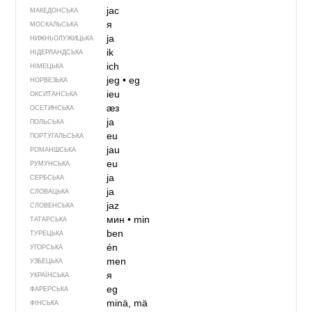
јас
МАКЕДОНСЬКА
я
МОСКАЛЬСЬКА
ja
НИЖНЬОЛУЖИЦЬКА
ik
НІДЕРЛАНДСЬКА
ich
НІМЕЦЬКА
jeg
•
eg
НОРВЕЗЬКА
ieu
ОКСИТАНСЬКА
ӕз
ОСЕТИНСЬКА
ja
ПОЛЬСЬКА
eu
ПОРТУГАЛЬСЬКА
jau
РОМАНШСЬКА
eu
РУМУНСЬКА
ја
СЕРБСЬКА
ja
СЛОВАЦЬКА
jaz
СЛОВЕНСЬКА
мин
•
min
ТАТАРСЬКА
ben
ТУРЕЦЬКА
én
УГОРСЬКА
men
УЗБЕЦЬКА
я
УКРАЇНСЬКА
eg
ФАРЕРСЬКА
minä, mä
ФІНСЬКА