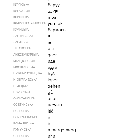
баруу
КИРГИЗЬКА
去
qù
КИТАЙСЬКА
mos
КОРНСЬКА
yürmek
КРИМСЬКОТАТАРСЬКА
бармакъ
КУМИЦЬКА
īt
ЛАТГАЛЬСЬКА
iet
ЛАТИСЬКА
eĩti
ЛИТОВСЬКА
goen
ЛЮКСЕМБУРЗЬКА
иде
МАКЕДОНСЬКА
идти
МОСКАЛЬСЬКА
hyś
НИЖНЬОЛУЖИЦЬКА
lopen
НІДЕРЛАНДСЬКА
gehen
НІМЕЦЬКА
gå
НОРВЕЗЬКА
anar
ОКСИТАНСЬКА
цӕуын
ОСЕТИНСЬКА
iść
ПОЛЬСЬКА
ir
ПОРТУГАЛЬСЬКА
ir
РОМАНШСЬКА
a merge
merg
РУМУНСЬКА
ићи
СЕРБСЬКА