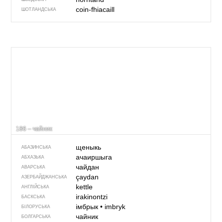
coin-fhiacaill
ШОТЛАНДСЬКА
186 – чайник
щеныкь
АБАЗИНСЬКА
ачаиршыга
АБХАЗЬКА
чайдан
АВАРСЬКА
çaydan
АЗЕРБАЙДЖАНСЬКА
kettle
АНГЛІЙСЬКА
irakinontzi
БАСКСЬКА
імбрык
•
imbryk
БІЛОРУСЬКА
чайник
БОЛГАРСЬКА