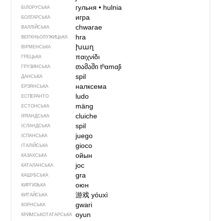
гульня
•
hulnia
БІЛОРУСЬКА
игра
БОЛГАРСЬКА
chwarae
ВАЛЛІЙСЬКА
hra
ВЕРХНЬОЛУЖИЦЬКА
խաղ
ВІРМЕНСЬКА
παιχνίδι
ГРЕЦЬКА
თამაში
tʰɑmɑʃi
ГРУЗИНСЬКА
spil
ДАНСЬКА
налксема
ЕРЗЯНСЬКА
ludo
ЕСПЕРАНТО
mäng
ЕСТОНСЬКА
cluiche
ІРЛАНДСЬКА
spil
ІСЛАНДСЬКА
juego
ІСПАНСЬКА
gioco
ІТАЛІЙСЬКА
ойын
КАЗАХСЬКА
joc
КАТАЛАНСЬКА
gra
КАШУБСЬКА
оюн
КИРГИЗЬКА
游戏
yóuxì
КИТАЙСЬКА
gwari
КОРНСЬКА
oyun
КРИМСЬКОТАТАРСЬКА