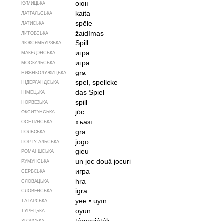
оюн
КУМИЦЬКА
kaita
ЛАТГАЛЬСЬКА
spēle
ЛАТИСЬКА
žaidìmas
ЛИТОВСЬКА
Spill
ЛЮКСЕМБУРЗЬКА
игра
МАКЕДОНСЬКА
игра
МОСКАЛЬСЬКА
gra
НИЖНЬОЛУЖИЦЬКА
spel, spelleke
НІДЕРЛАНДСЬКА
das Spiel
НІМЕЦЬКА
spill
НОРВЕЗЬКА
jòc
ОКСИТАНСЬКА
хъазт
ОСЕТИНСЬКА
gra
ПОЛЬСЬКА
jogo
ПОРТУГАЛЬСЬКА
gieu
РОМАНШСЬКА
un joc
două jocuri
РУМУНСЬКА
игра
СЕРБСЬКА
hra
СЛОВАЦЬКА
igra
СЛОВЕНСЬКА
уен
•
uyın
ТАТАРСЬКА
oyun
ТУРЕЦЬКА
társasjáték
УГОРСЬКА