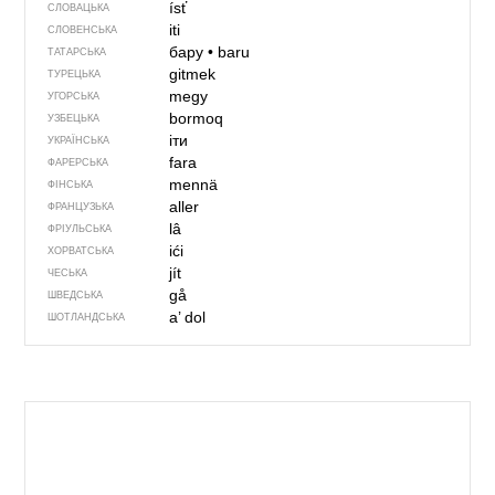
ísť
СЛОВАЦЬКА
iti
СЛОВЕНСЬКА
бару
•
baru
ТАТАРСЬКА
gitmek
ТУРЕЦЬКА
megy
УГОРСЬКА
bormoq
УЗБЕЦЬКА
іти
УКРАЇНСЬКА
fara
ФАРЕРСЬКА
mennä
ФІНСЬКА
aller
ФРАНЦУЗЬКА
lâ
ФРІУЛЬСЬКА
ići
ХОРВАТСЬКА
jít
ЧЕСЬКА
gå
ШВЕДСЬКА
a’ dol
ШОТЛАНДСЬКА