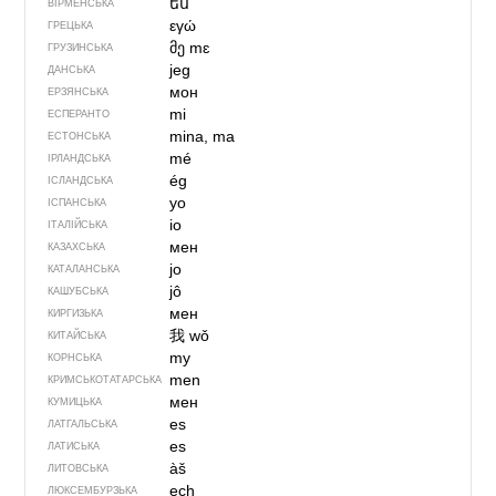
ես
ВІРМЕНСЬКА
εγώ
ГРЕЦЬКА
მე
mɛ
ГРУЗИНСЬКА
jeg
ДАНСЬКА
мон
ЕРЗЯНСЬКА
mi
ЕСПЕРАНТО
mina, ma
ЕСТОНСЬКА
mé
ІРЛАНДСЬКА
ég
ІСЛАНДСЬКА
yo
ІСПАНСЬКА
io
ІТАЛІЙСЬКА
мен
КАЗАХСЬКА
jo
КАТАЛАНСЬКА
jô
КАШУБСЬКА
мен
КИРГИЗЬКА
我
wǒ
КИТАЙСЬКА
my
КОРНСЬКА
men
КРИМСЬКОТАТАРСЬКА
мен
КУМИЦЬКА
es
ЛАТГАЛЬСЬКА
es
ЛАТИСЬКА
àš
ЛИТОВСЬКА
ech
ЛЮКСЕМБУРЗЬКА