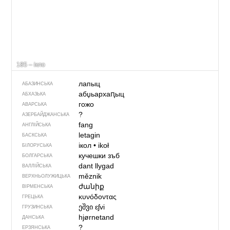
185 – ікло
лапыц
АБАЗИНСЬКА
абџьархаԥыц
АБХАЗЬКА
гожо
АВАРСЬКА
?
АЗЕРБАЙДЖАНСЬКА
fang
АНГЛІЙСЬКА
letagin
БАСКСЬКА
ікол
•
ikoł
БІЛОРУСЬКА
кучешки зъб
БОЛГАРСЬКА
dant llygad
ВАЛЛІЙСЬКА
měznik
ВЕРХНЬОЛУЖИЦЬКА
ժանիք
ВІРМЕНСЬКА
κυνόδοντας
ГРЕЦЬКА
ეშვი
ɛʃvi
ГРУЗИНСЬКА
hjørnetand
ДАНСЬКА
?
ЕРЗЯНСЬКА