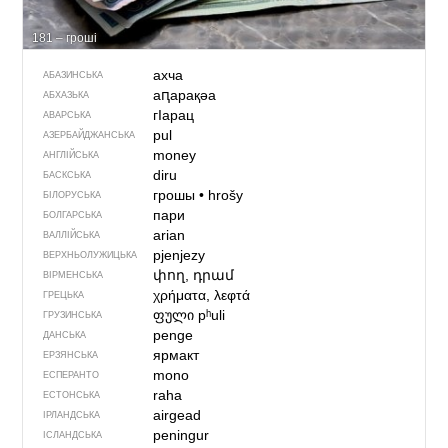
181 – гроші
ахча
АБАЗИНСЬКА
аԥарақәа
АБХАЗЬКА
гIарац
АВАРСЬКА
pul
АЗЕРБАЙДЖАНСЬКА
money
АНГЛІЙСЬКА
diru
БАСКСЬКА
грошы
•
hrošy
БІЛОРУСЬКА
пари
БОЛГАРСЬКА
arian
ВАЛЛІЙСЬКА
pjenjezy
ВЕРХНЬОЛУЖИЦЬКА
փող, դրամ
ВІРМЕНСЬКА
χρήματα, λεφτά
ГРЕЦЬКА
ფული
pʰuli
ГРУЗИНСЬКА
penge
ДАНСЬКА
ярмакт
ЕРЗЯНСЬКА
mono
ЕСПЕРАНТО
raha
ЕСТОНСЬКА
airgead
ІРЛАНДСЬКА
peningur
ІСЛАНДСЬКА