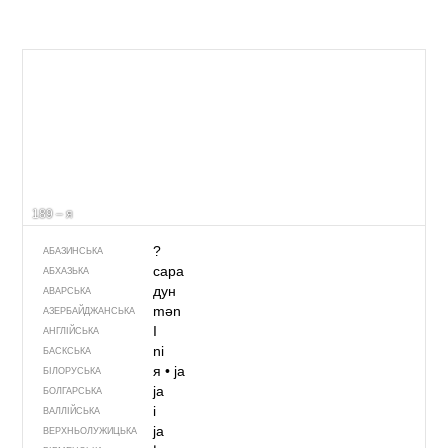
189 – я
?
АБАЗИНСЬКА
сара
АБХАЗЬКА
дун
АВАРСЬКА
mən
АЗЕРБАЙДЖАНСЬКА
I
АНГЛІЙСЬКА
ni
БАСКСЬКА
я
•
ja
БІЛОРУСЬКА
ja
БОЛГАРСЬКА
i
ВАЛЛІЙСЬКА
ja
ВЕРХНЬОЛУЖИЦЬКА