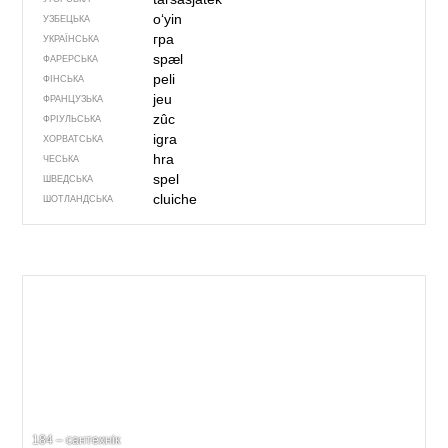
oʻyin
УЗБЕЦЬКА
гра
УКРАЇНСЬКА
spæl
ФАРЕРСЬКА
peli
ФІНСЬКА
jeu
ФРАНЦУЗЬКА
zûc
ФРІУЛЬСЬКА
igra
ХОРВАТСЬКА
hra
ЧЕСЬКА
spel
ШВЕДСЬКА
cluiche
ШОТЛАНДСЬКА
184 – сантехнік