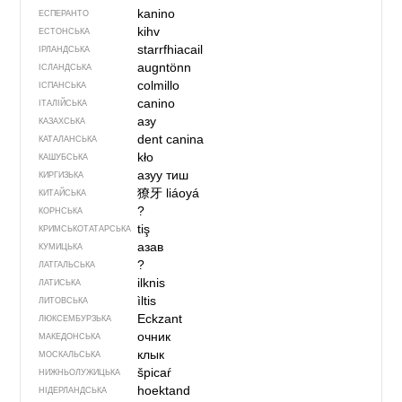
kanino
ЕСПЕРАНТО
kihv
ЕСТОНСЬКА
starrfhiacail
ІРЛАНДСЬКА
augntönn
ІСЛАНДСЬКА
colmillo
ІСПАНСЬКА
canino
ІТАЛІЙСЬКА
азу
КАЗАХСЬКА
dent canina
КАТАЛАНСЬКА
kło
КАШУБСЬКА
азуу тиш
КИРГИЗЬКА
獠牙
liáoyá
КИТАЙСЬКА
?
КОРНСЬКА
tiş
КРИМСЬКОТАТАРСЬКА
азав
КУМИЦЬКА
?
ЛАТГАЛЬСЬКА
ilknis
ЛАТИСЬКА
ìltis
ЛИТОВСЬКА
Eckzant
ЛЮКСЕМБУРЗЬКА
очник
МАКЕДОНСЬКА
клык
МОСКАЛЬСЬКА
špicaŕ
НИЖНЬОЛУЖИЦЬКА
hoektand
НІДЕРЛАНДСЬКА