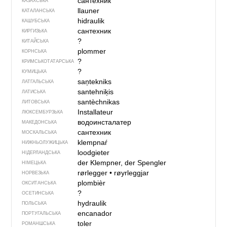
сантехник
КАЗАХСЬКА
llauner
КАТАЛАНСЬКА
hidraulik
КАШУБСЬКА
сантехник
КИРГИЗЬКА
?
КИТАЙСЬКА
plommer
КОРНСЬКА
?
КРИМСЬКОТАТАРСЬКА
?
КУМИЦЬКА
saņtekniks
ЛАТГАЛЬСЬКА
santehniķis
ЛАТИСЬКА
santèchnikas
ЛИТОВСЬКА
Installateur
ЛЮКСЕМБУРЗЬКА
водоинсталатер
МАКЕДОНСЬКА
сантехник
МОСКАЛЬСЬКА
klempnaŕ
НИЖНЬОЛУЖИЦЬКА
loodgieter
НІДЕРЛАНДСЬКА
der Klempner, der Spengler
НІМЕЦЬКА
rørlegger
•
røyrleggjar
НОРВЕЗЬКА
plombièr
ОКСИТАНСЬКА
?
ОСЕТИНСЬКА
hydraulik
ПОЛЬСЬКА
encanador
ПОРТУГАЛЬСЬКА
toler
РОМАНШСЬКА