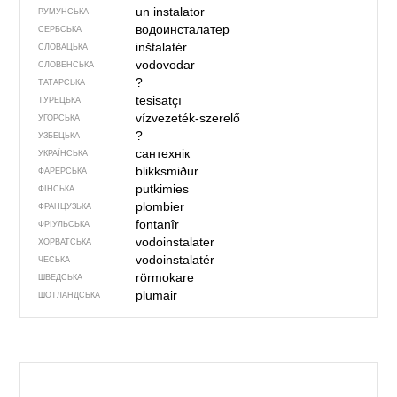
un instalator
РУМУНСЬКА
водоинсталатер
СЕРБСЬКА
inštalatér
СЛОВАЦЬКА
vodovodar
СЛОВЕНСЬКА
?
ТАТАРСЬКА
tesisatçı
ТУРЕЦЬКА
vízvezeték-szerelő
УГОРСЬКА
?
УЗБЕЦЬКА
сантехнік
УКРАЇНСЬКА
blikksmiður
ФАРЕРСЬКА
putkimies
ФІНСЬКА
plombier
ФРАНЦУЗЬКА
fontanîr
ФРІУЛЬСЬКА
vodoinstalater
ХОРВАТСЬКА
vodoinstalatér
ЧЕСЬКА
rörmokare
ШВЕДСЬКА
plumair
ШОТЛАНДСЬКА