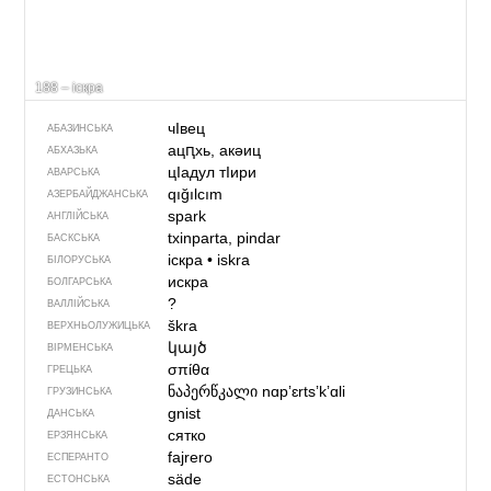
188 – іскра
чIвец
АБАЗИНСЬКА
ацԥхь, акəиц
АБХАЗЬКА
цIадул тIири
АВАРСЬКА
qığılcım
АЗЕРБАЙДЖАНСЬКА
spark
АНГЛІЙСЬКА
txinparta, pindar
БАСКСЬКА
іскра
•
iskra
БІЛОРУСЬКА
искра
БОЛГАРСЬКА
?
ВАЛЛІЙСЬКА
škra
ВЕРХНЬОЛУЖИЦЬКА
կայծ
ВІРМЕНСЬКА
σπίθα
ГРЕЦЬКА
ნაპერწკალი
nɑpʼɛrtsʼkʼɑli
ГРУЗИНСЬКА
gnist
ДАНСЬКА
сятко
ЕРЗЯНСЬКА
fajrero
ЕСПЕРАНТО
säde
ЕСТОНСЬКА