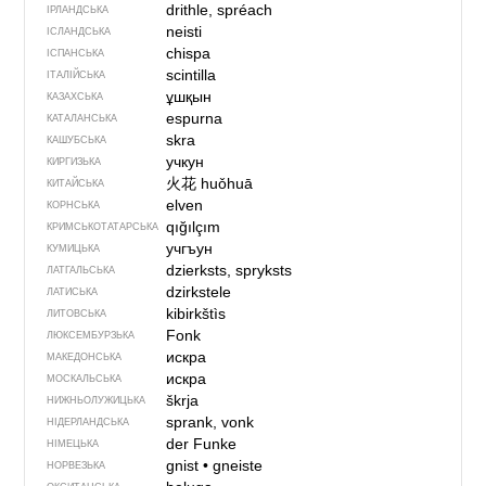
drithle, spréach
ІРЛАНДСЬКА
neisti
ІСЛАНДСЬКА
chispa
ІСПАНСЬКА
scintilla
ІТАЛІЙСЬКА
ұшқын
КАЗАХСЬКА
espurna
КАТАЛАНСЬКА
skra
КАШУБСЬКА
учкун
КИРГИЗЬКА
火花
huǒhuā
КИТАЙСЬКА
elven
КОРНСЬКА
qığılçım
КРИМСЬКОТАТАРСЬКА
учгъун
КУМИЦЬКА
dzierksts, spryksts
ЛАТГАЛЬСЬКА
dzirkstele
ЛАТИСЬКА
kibirkštìs
ЛИТОВСЬКА
Fonk
ЛЮКСЕМБУРЗЬКА
искра
МАКЕДОНСЬКА
искра
МОСКАЛЬСЬКА
škrja
НИЖНЬОЛУЖИЦЬКА
sprank, vonk
НІДЕРЛАНДСЬКА
der Funke
НІМЕЦЬКА
gnist
•
gneiste
НОРВЕЗЬКА