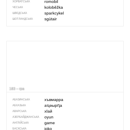
romobil
ХОРВАТСЬКА
koloběžka
ЧЕСЬКА
sparkcykel
ШВЕДСЬКА
sgùtair
ШОТЛАНДСЬКА
183 – гра
хъвмарра
АБАЗИНСЬКА
аҵәырԥа
АБХАЗЬКА
хIай
АВАРСЬКА
oyun
АЗЕРБАЙДЖАНСЬКА
game
АНГЛІЙСЬКА
joko
БАСКСЬКА