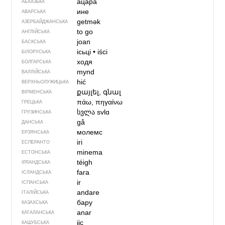
ацара
АБХАЗЬКА
ине
АВАРСЬКА
getmək
АЗЕРБАЙДЖАНСЬКА
to go
АНГЛІЙСЬКА
joan
БАСКСЬКА
ісьці
•
iści
БІЛОРУСЬКА
ходя
БОЛГАРСЬКА
mynd
ВАЛЛІЙСЬКА
hić
ВЕРХНЬОЛУЖИЦЬКА
քայլել, գնալ
ВІРМЕНСЬКА
πάω, πηγαίνω
ГРЕЦЬКА
სვლა
svlɑ
ГРУЗИНСЬКА
gå
ДАНСЬКА
молемс
ЕРЗЯНСЬКА
iri
ЕСПЕРАНТО
minema
ЕСТОНСЬКА
téigh
ІРЛАНДСЬКА
fara
ІСЛАНДСЬКА
ir
ІСПАНСЬКА
andare
ІТАЛІЙСЬКА
бару
КАЗАХСЬКА
anar
КАТАЛАНСЬКА
jic
КАШУБСЬКА