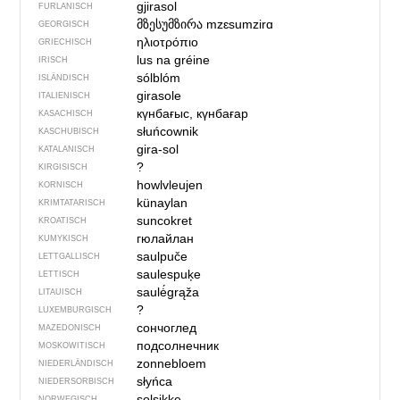
gjirasol
FURLANISCH
მზესუმზირა
mzɛsumzirɑ
GEORGISCH
ηλιοτρόπιο
GRIECHISCH
lus na gréine
IRISCH
sólblóm
ISLÄNDISCH
girasole
ITALIENISCH
күнбағыс, күнбағар
KASACHISCH
słuńcownik
KASCHUBISCH
gira-sol
KATALANISCH
?
KIRGISISCH
howlvleujen
KORNISCH
künaylan
KRIMTATARISCH
suncokret
KROATISCH
гюлайлан
KUMYKISCH
saulpuče
LETTGALLISCH
saulespuķe
LETTISCH
saulė́grąža
LITAUISCH
?
LUXEMBURGISCH
сончоглед
MAZEDONISCH
подсолнечник
MOSKOWITISCH
zonnebloem
NIEDERLÄNDISCH
słyńca
NIEDERSORBISCH
solsikke
NORWEGISCH