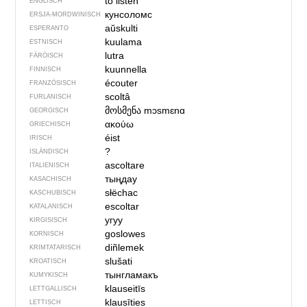
to listen
ENGLISCH
кунсоломс
ERSJA-MORDWINISCH
aŭskulti
ESPERANTO
kuulama
ESTNISCH
lutra
FÄRÖISCH
kuunnella
FINNISCH
écouter
FRANZÖSISCH
scoltâ
FURLANISCH
მოსმენა
mɔsmɛnɑ
GEORGISCH
ακούω
GRIECHISCH
éist
IRISCH
?
ISLÄNDISCH
ascoltare
ITALIENISCH
тыңдау
KASACHISCH
słëchac
KASCHUBISCH
escoltar
KATALANISCH
угуу
KIRGISISCH
goslowes
KORNISCH
diñlemek
KRIMTATARISCH
slušati
KROATISCH
тынгламакъ
KUMYKISCH
klauseitīs
LETTGALLISCH
klausīties
LETTISCH