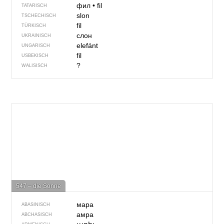
фил
•
fil
TATARISCH
slon
TSCHECHISCH
fil
TÜRKISCH
слон
UKRAINISCH
elefánt
UNGARISCH
fil
USBEKISCH
?
WALISISCH
547 – die Sonne
мара
ABASINISCH
амра
ABCHASISCH