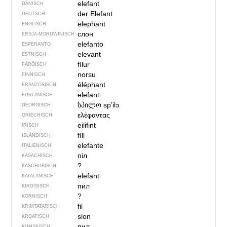
elefant
DÄNISCH
der Elefant
DEUTSCH
elephant
ENGLISCH
слон
ERSJA-MORDWINISCH
elefanto
ESPERANTO
elevant
ESTNISCH
fílur
FÄRÖISCH
norsu
FINNISCH
éléphant
FRANZÖSISCH
elefant
FURLANISCH
სპილო
spʼilɔ
GEORGISCH
ελέφαντας
GRIECHISCH
eilifint
IRISCH
fíll
ISLÄNDISCH
elefante
ITALIENISCH
піл
KASACHISCH
?
KASCHUBISCH
elefant
KATALANISCH
пил
KIRGISISCH
?
KORNISCH
fil
KRIMTATARISCH
slon
KROATISCH
пил
KUMYKISCH