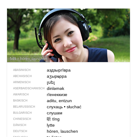
549 – hören, lauschen
аздзыр­гIвра
ABASINISCH
аӡырҩрра
ABCHASISCH
լսել
ARMENISCH
dinləmək
ASERBAIDSCHANISCH
гIенеккизе
AWARISCH
aditu, entzun
BASKISCH
слухаць
•
słuchać
BELARUSSISCH
слушам
BULGARISCH
听
tīng
CHINESISCH
lytte
DÄNISCH
hören, lauschen
DEUTSCH