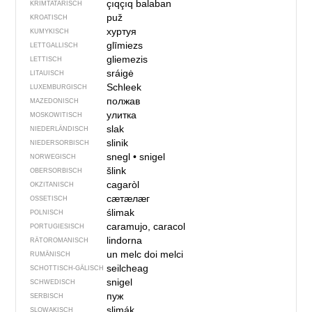
çıqçıq balaban
KRIMTATARISCH
puž
KROATISCH
хуртуя
KUMYKISCH
glīmiezs
LETTGALLISCH
gliemezis
LETTISCH
sráigė
LITAUISCH
Schleek
LUXEMBURGISCH
полжав
MAZEDONISCH
улитка
MOSKOWITISCH
slak
NIEDERLÄNDISCH
slinik
NIEDERSORBISCH
snegl
•
snigel
NORWEGISCH
šlink
OBERSORBISCH
cagaròl
OKZITANISCH
сӕтӕлӕг
OSSETISCH
ślimak
POLNISCH
caramujo, caracol
PORTUGIESISCH
lindorna
RÄTOROMANISCH
un melc
doi melci
RUMÄNISCH
seilcheag
SCHOTTISCH-GÄLISCH
snigel
SCHWEDISCH
пуж
SERBISCH
slimák
SLOWAKISCH