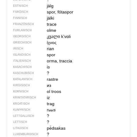
jälg
ESTNISCH
spor, fótaspor
FÄRÖISCH
jälki
FINNISCH
trace
FRANZÖSISCH
olme
FURLANISCH
კვალი
kʼvɑli
GEORGISCH
ίχνος
GRIECHISCH
rian
IRISCH
spor
ISLÄNDISCH
orma, traccia
ITALIENISCH
із
KASACHISCH
?
KASCHUBISCH
rastre
KATALANISCH
из
KIRGISISCH
ol troos
KORNISCH
iz
KRIMTATARISCH
trag
KROATISCH
гьыз
KUMYKISCH
?
LETTGALLISCH
?
LETTISCH
pė́dsakas
LITAUISCH
?
LUXEMBURGISCH