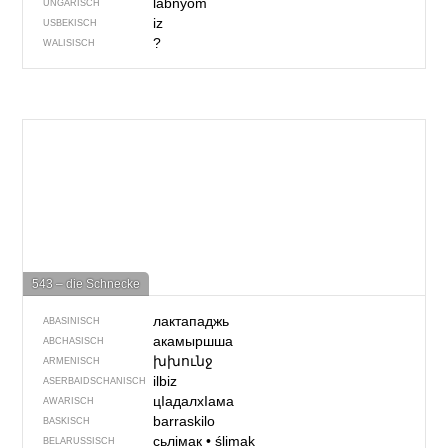
lábnyom
UNGARISCH
iz
USBEKISCH
?
WALISISCH
543 – die Schnecke
лактападжь
ABASINISCH
акамыршша
ABCHASISCH
խխունջ
ARMENISCH
ilbiz
ASERBAIDSCHANISCH
цIадалхIама
AWARISCH
barraskilo
BASKISCH
сьлімак
•
ślimak
BELARUSSISCH