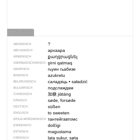
545 – süßen
?
ABASINISCH
архаара
ABCHASISCH
քաղցրացնել
ARMENISCH
şirni qatmaq
ASERBAIDSCHANISCH
гьуин гьабизе
AWARISCH
azukretu
BASKISCH
саладзіць
•
saładzić
BELARUSSISCH
подслаждам
BULGARISCH
加糖
jiātáng
CHINESISCH
søde, forsøde
DÄNISCH
süßen
DEUTSCH
to sweeten
ENGLISCH
тантейгавтомс
ERSJA-MORDWINISCH
dolĉigi
ESPERANTO
magustama
ESTNISCH
lata sukur, søta
FÄRÖISCH