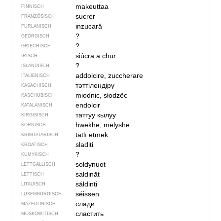
makeuttaa
FINNISCH
sucrer
FRANZÖSISCH
inzucarâ
FURLANISCH
?
GEORGISCH
?
GRIECHISCH
siúcra a chur
IRISCH
?
ISLÄNDISCH
addolcire, zuccherare
ITALIENISCH
тәттілендіру
KASACHISCH
miodnic, słodzëc
KASCHUBISCH
endolcir
KATALANISCH
таттуу кылуу
KIRGISISCH
hwekhe, melyshe
KORNISCH
tatlı etmek
KRIMTATARISCH
sladiti
KROATISCH
?
KUMYKISCH
soldynuot
LETTGALLISCH
saldināt
LETTISCH
sáldinti
LITAUISCH
séissen
LUXEMBURGISCH
слади
MAZEDONISCH
сластить
MOSKOWITISCH