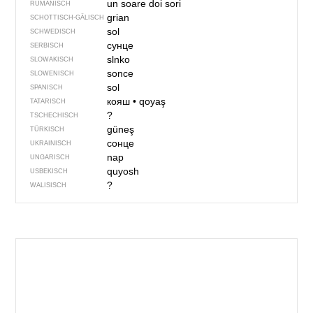
un soare
doi sori
RUMÄNISCH
grian
SCHOTTISCH-GÄLISCH
sol
SCHWEDISCH
сунце
SERBISCH
slnko
SLOWAKISCH
sonce
SLOWENISCH
sol
SPANISCH
кояш
•
qoyaş
TATARISCH
?
TSCHECHISCH
güneş
TÜRKISCH
сонце
UKRAINISCH
nap
UNGARISCH
quyosh
USBEKISCH
?
WALISISCH