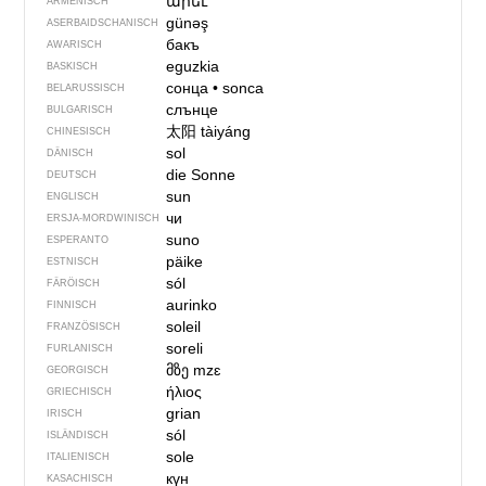
արեւ
ARMENISCH
günəş
ASERBAIDSCHANISCH
бакъ
AWARISCH
eguzkia
BASKISCH
сонца
•
sonca
BELARUSSISCH
слънце
BULGARISCH
太阳
tàiyáng
CHINESISCH
sol
DÄNISCH
die Sonne
DEUTSCH
sun
ENGLISCH
чи
ERSJA-MORDWINISCH
suno
ESPERANTO
päike
ESTNISCH
sól
FÄRÖISCH
aurinko
FINNISCH
soleil
FRANZÖSISCH
soreli
FURLANISCH
მზე
mzɛ
GEORGISCH
ήλιος
GRIECHISCH
grian
IRISCH
sól
ISLÄNDISCH
sole
ITALIENISCH
күн
KASACHISCH