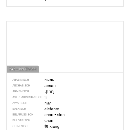
546 – der Elefant
пыль
ABASINISCH
аслан
ABCHASISCH
փիղ
ARMENISCH
fil
ASERBAIDSCHANISCH
пил
AWARISCH
elefante
BASKISCH
слон
•
słon
BELARUSSISCH
слон
BULGARISCH
象
xiàng
CHINESISCH