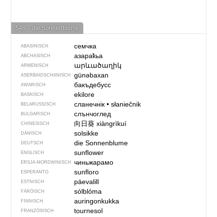
548 – die Sonnenblume
семчка
ABASINISCH
азараҟьа
ABCHASISCH
արևածաղիկ
ARMENISCH
günəbaxan
ASERBAIDSCHANISCH
бакъдебусс
AWARISCH
ekilore
BASKISCH
сланечнік
•
słaniečnik
BELARUSSISCH
слънчоглед
BULGARISCH
向日葵
xiàngrìkuí
CHINESISCH
solsikke
DÄNISCH
die Sonnenblume
DEUTSCH
sunflower
ENGLISCH
чиньжарамо
ERSJA-MORDWINISCH
sunfloro
ESPERANTO
päevalill
ESTNISCH
sólblóma
FÄRÖISCH
auringonkukka
FINNISCH
tournesol
FRANZÖSISCH