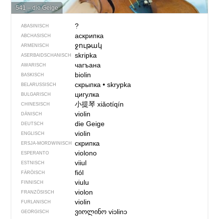
541 – die Geige
?
ABASINISCH
аскрипка
ABCHASISCH
ջութակ
ARMENISCH
skripka
ASERBAIDSCHANISCH
чагъана
AWARISCH
biolin
BASKISCH
скрыпка
•
skrypka
BELARUSSISCH
цигулка
BULGARISCH
小提琴
xiǎotíqín
CHINESISCH
violin
DÄNISCH
die Geige
DEUTSCH
violin
ENGLISCH
скрипка
ERSJA-MORDWINISCH
violono
ESPERANTO
viiul
ESTNISCH
fiól
FÄRÖISCH
viulu
FINNISCH
violon
FRANZÖSISCH
violin
FURLANISCH
ვიოლინო
viɔlinɔ
GEORGISCH