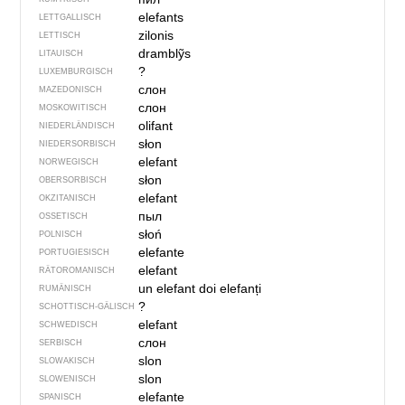
elefants
LETTGALLISCH
zilonis
LETTISCH
dramblỹs
LITAUISCH
?
LUXEMBURGISCH
слон
MAZEDONISCH
слон
MOSKOWITISCH
olifant
NIEDERLÄNDISCH
słon
NIEDERSORBISCH
elefant
NORWEGISCH
słon
OBERSORBISCH
elefant
OKZITANISCH
пыл
OSSETISCH
słoń
POLNISCH
elefante
PORTUGIESISCH
elefant
RÄTOROMANISCH
un elefant
doi elefanți
RUMÄNISCH
?
SCHOTTISCH-GÄLISCH
elefant
SCHWEDISCH
слон
SERBISCH
slon
SLOWAKISCH
slon
SLOWENISCH
elefante
SPANISCH