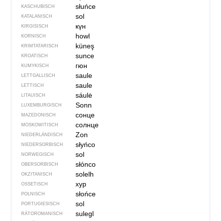
słuńce
KASCHUBISCH
sol
KATALANISCH
күн
KIRGISISCH
howl
KORNISCH
küneş
KRIMTATARISCH
sunce
KROATISCH
гюн
KUMYKISCH
saule
LETTGALLISCH
saule
LETTISCH
sáulė
LITAUISCH
Sonn
LUXEMBURGISCH
сонце
MAZEDONISCH
солнце
MOSKOWITISCH
Zon
NIEDERLÄNDISCH
słyńco
NIEDERSORBISCH
sol
NORWEGISCH
słónco
OBERSORBISCH
solelh
OKZITANISCH
хур
OSSETISCH
słońce
POLNISCH
sol
PORTUGIESISCH
sulegl
RÄTOROMANISCH