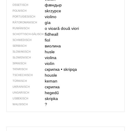
фӕндыр
OSSETISCH
skrzypce
POLNISCH
violino
PORTUGIESISCH
gìa
RÄTOROMANISCH
o vioară
două viori
RUMÄNISCH
fìdheall
SCHOTTISCH-GÄLISCH
fiol
SCHWEDISCH
виолина
SERBISCH
husle
SLOWAKISCH
violina
SLOWENISCH
violín
SPANISCH
скрипка
•
skripqa
TATARISCH
housle
TSCHECHISCH
keman
TÜRKISCH
скрипка
UKRAINISCH
hegedű
UNGARISCH
skripka
USBEKISCH
?
WALISISCH