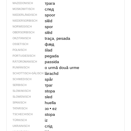
трага
MAZEDONISCH
след
MOSKOWITISCH
spoor
NIEDERLÄNDISCH
slěd
NIEDERSORBISCH
spor
NORWEGISCH
slěd
OBERSORBISCH
traça, pesada
OKZITANISCH
фӕд
OSSETISCH
ślad
POLNISCH
pegada
PORTUGIESISCH
passida
RÄTOROMANISCH
o urmă
două urme
RUMÄNISCH
làrachd
SCHOTTISCH-GÄLISCH
spår
SCHWEDISCH
траг
SERBISCH
stopa
SLOWAKISCH
sled
SLOWENISCH
huella
SPANISCH
эз
•
ez
TATARISCH
stopa
TSCHECHISCH
iz
TÜRKISCH
слід
UKRAINISCH