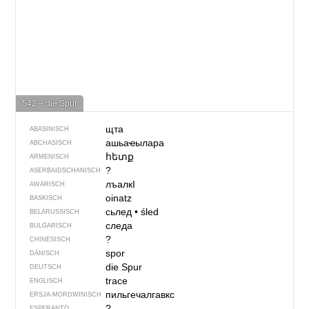
542 – die Spur
щта
ABASINISCH
ашьаҽылара
ABCHASISCH
հետք
ARMENISCH
?
ASERBAIDSCHANISCH
лъалкI
AWARISCH
oinatz
BASKISCH
сьлед
•
śled
BELARUSSISCH
следа
BULGARISCH
?
CHINESISCH
spor
DÄNISCH
die Spur
DEUTSCH
trace
ENGLISCH
пильгечалгавкс
ERSJA-MORDWINISCH
?
ESPERANTO