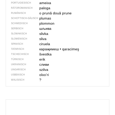
ameixa
PORTUGIESISCH
paloga
RÄTOROMANISCH
o prună
două prune
RUMÄNISCH
plumas
SCHOTTISCH-GÄLISCH
plommon
SCHWEDISCH
шљива
SERBISCH
slivka
SLOWAKISCH
sliva
SLOWENISCH
ciruela
SPANISCH
караҗимеш
•
qaracimeş
TATARISCH
švestka
TSCHECHISCH
erik
TÜRKISCH
сливи
UKRAINISCH
szilva
UNGARISCH
olxoʻri
USBEKISCH
?
WALISISCH