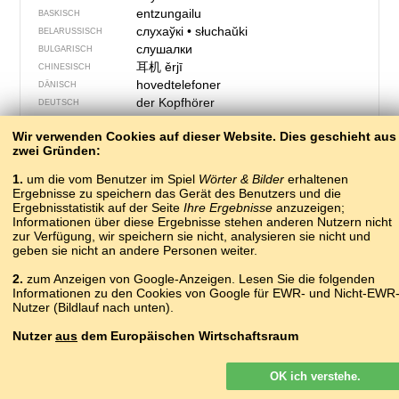
entzungailu
BASKISCH
слухаўкі
•
słuchaŭki
BELARUSSISCH
слушалки
BULGARISCH
耳机
ěrjī
CHINESISCH
hovedtelefoner
DÄNISCH
der Kopfhörer
DEUTSCH
headphones
ENGLISCH
Wir verwenden Cookies auf dieser Website. Dies geschieht aus
?
ERSJA-MORDWINISCH
zwei Gründen:
aŭdiloj
ESPERANTO
kõrvaklapid
ESTNISCH
1.
um die vom Benutzer im Spiel
Wörter & Bilder
erhaltenen
smátalari
Ergebnisse zu speichern das Gerät des Benutzers und die
FÄRÖISCH
Ergebnisstatistik auf der Seite
Ihre Ergebnisse
anzuzeigen;
kuulokkeet
FINNISCH
Informationen über diese Ergebnisse stehen anderen Nutzern nicht
écouteurs
FRANZÖSISCH
zur Verfügung, wir speichern sie nicht, analysieren sie nicht und
?
FURLANISCH
geben sie nicht an andere Personen weiter.
ყურსასმენები
GEORGISCH
2.
zum Anzeigen von Google-Anzeigen. Lesen Sie die folgenden
ακουστικά
GRIECHISCH
Informationen zu den Cookies von Google für EWR- und Nicht-EWR
cluasáin
IRISCH
Nutzer (Bildlauf nach unten).
?
ISLÄNDISCH
cuffie
Nutzer
aus
dem Europäischen Wirtschaftsraum
ITALIENISCH
құлаққап
KASACHISCH
Google-Anzeigen, die auf unserer Website für Nutzer aus dem EWR
słëchùlczi
KASCHUBISCH
OK ich verstehe.
geschaltet werden, sind
nicht
personalisiert. Obwohl diese Anzeigen
auriculars
KATALANISCH
keine Cookies für die Personalisierung von Anzeigen verwenden,