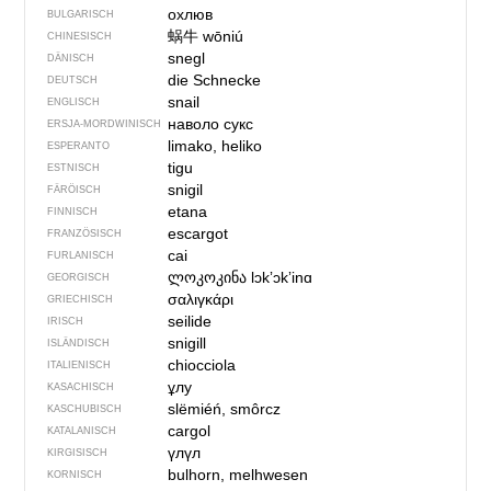
охлюв
BULGARISCH
蜗牛
wōniú
CHINESISCH
snegl
DÄNISCH
die Schnecke
DEUTSCH
snail
ENGLISCH
наволо сукс
ERSJA-MORDWINISCH
limako, heliko
ESPERANTO
tigu
ESTNISCH
snigil
FÄRÖISCH
etana
FINNISCH
escargot
FRANZÖSISCH
cai
FURLANISCH
ლოკოკინა
lɔkʼɔkʼinɑ
GEORGISCH
σαλιγκάρι
GRIECHISCH
seilide
IRISCH
snigill
ISLÄNDISCH
chiocciola
ITALIENISCH
ұлу
KASACHISCH
slëmiéń, smôrcz
KASCHUBISCH
cargol
KATALANISCH
үлүл
KIRGISISCH
bulhorn, melhwesen
KORNISCH