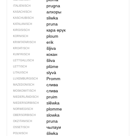
prugna
ITALIENISCH
алхоры
KASACHISCH
sliwka
KASCHUBISCH
pruna
KATALANISCH
кара өрүк
KIRGISISCH
ploum
KORNISCH
erik
KRIMTATARISCH
šljiva
KROATISCH
кокан
KUMYKISCH
šliva
LETTGALLISCH
plūme
LETTISCH
slyvà
LITAUISCH
Promm
LUXEMBURGISCH
слива
MAZEDONISCH
слива
MOSKOWITISCH
pruim
NIEDERLÄNDISCH
slěwka
NIEDERSORBISCH
plomme
NORWEGISCH
slowka
OBERSORBISCH
pruna
OKZITANISCH
чылауи
OSSETISCH
śliwka
POLNISCH