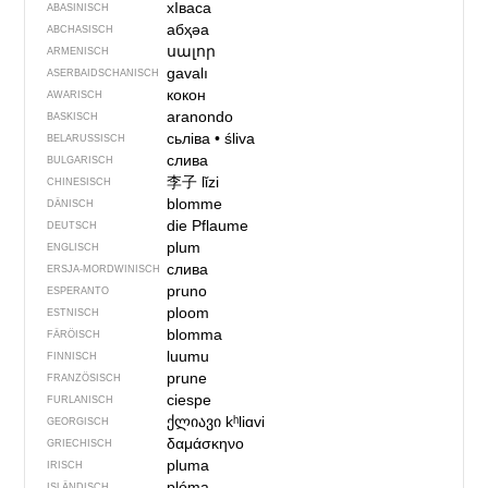
хIваса
ABASINISCH
абҳәа
ABCHASISCH
սալոր
ARMENISCH
gavalı
ASERBAIDSCHANISCH
кокон
AWARISCH
aranondo
BASKISCH
сьліва
•
śliva
BELARUSSISCH
слива
BULGARISCH
李子
lǐzi
CHINESISCH
blomme
DÄNISCH
die Pflaume
DEUTSCH
plum
ENGLISCH
слива
ERSJA-MORDWINISCH
pruno
ESPERANTO
ploom
ESTNISCH
blomma
FÄRÖISCH
luumu
FINNISCH
prune
FRANZÖSISCH
ciespe
FURLANISCH
ქლიავი
kʰliɑvi
GEORGISCH
δαμάσκηνο
GRIECHISCH
pluma
IRISCH
plóma
ISLÄNDISCH