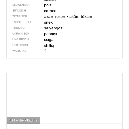
polž
SLOWENISCH
caracol
SPANISCH
әкәм-төкәм
•
äkäm-tökäm
TATARISCH
šnek
TSCHECHISCH
salyangoz
TÜRKISCH
равлик
UKRAINISCH
csiga
UNGARISCH
shilliq
USBEKISCH
?
WALISISCH
544 – die Pflaume