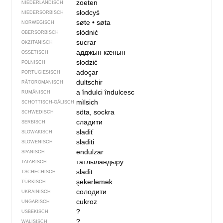
zoeten
NIEDERLÄNDISCH
słodcyś
NIEDERSORBISCH
søte
•
søta
NORWEGISCH
słódnić
OBERSORBISCH
sucrar
OKZITANISCH
адджын кӕнын
OSSETISCH
słodzić
POLNISCH
adoçar
PORTUGIESISCH
dultschir
RÄTOROMANISCH
a îndulci
îndulcesc
RUMÄNISCH
mìlsich
SCHOTTISCH-GÄLISCH
söta, sockra
SCHWEDISCH
сладити
SERBISCH
sladiť
SLOWAKISCH
sladiti
SLOWENISCH
endulzar
SPANISCH
татлыландыру
TATARISCH
sladit
TSCHECHISCH
şekerlemek
TÜRKISCH
солодити
UKRAINISCH
cukroz
UNGARISCH
?
USBEKISCH
?
WALISISCH