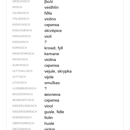
βιολί
GRIECHISCH
veidhlín
IRISCH
fiðla
ISLÄNDISCH
violino
ITALIENISCH
скрипка
KASACHISCH
skrzëpice
KASCHUBISCH
violí
KATALANISCH
?
KIRGISISCH
krowd, fyll
KORNISCH
kemane
KRIMTATARISCH
violina
KROATISCH
скрипка
KUMYKISCH
vejule, skrypka
LETTGALLISCH
vijole
LETTISCH
smuĩkas
LITAUISCH
?
LUXEMBURGISCH
виолина
MAZEDONISCH
скрипка
MOSKOWITISCH
viool
NIEDERLÄNDISCH
gusle, fidle
NIEDERSORBISCH
fiolin
NORWEGISCH
husle
OBERSORBISCH
violon
OKZITANISCH