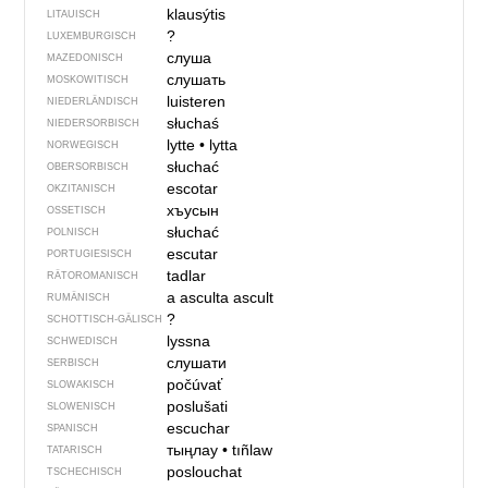
klausýtis
LITAUISCH
?
LUXEMBURGISCH
слуша
MAZEDONISCH
слушать
MOSKOWITISCH
luisteren
NIEDERLÄNDISCH
słuchaś
NIEDERSORBISCH
lytte
•
lytta
NORWEGISCH
słuchać
OBERSORBISCH
escotar
OKZITANISCH
хъусын
OSSETISCH
słuchać
POLNISCH
escutar
PORTUGIESISCH
tadlar
RÄTOROMANISCH
a asculta
ascult
RUMÄNISCH
?
SCHOTTISCH-GÄLISCH
lyssna
SCHWEDISCH
слушати
SERBISCH
počúvať
SLOWAKISCH
poslušati
SLOWENISCH
escuchar
SPANISCH
тыңлау
•
tıñlaw
TATARISCH
poslouchat
TSCHECHISCH