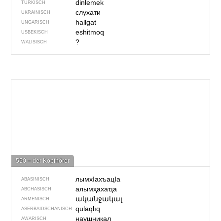
dinlemek
TÜRKISCH
слухати
UKRAINISCH
hallgat
UNGARISCH
eshitmoq
USBEKISCH
?
WALISISCH
550 – der Kopfhörer
лымхIахъацIа
ABASINISCH
алымҳахаҵа
ABCHASISCH
ականջակալ
ARMENISCH
qulaqlıq
ASERBAIDSCHANISCH
наушникал
AWARISCH