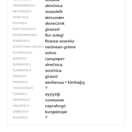
słónčnica
OBERSORBISCH
virasolelh
OKZITANISCH
ӕхсынӕн
OSSETISCH
słonecznik
POLNISCH
girassol
PORTUGIESISCH
flur-sulegl
RÄTOROMANISCH
floarea-soarelui
RUMÄNISCH
neòinean-grèine
SCHOTTISCH-GÄLISCH
solros
SCHWEDISCH
сунцокрет
SERBISCH
slnečnica
SLOWAKISCH
sončnica
SLOWENISCH
girasol
SPANISCH
көнбагыш
•
könbağış
TATARISCH
?
TSCHECHISCH
ayçiçeği
TÜRKISCH
соняшник
UKRAINISCH
napraforgó
UNGARISCH
kungaboqar
USBEKISCH
?
WALISISCH