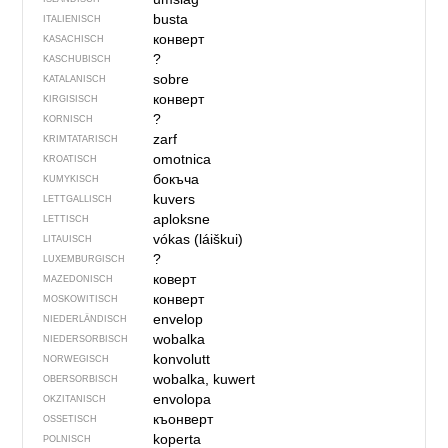
busta
ITALIENISCH
конверт
KASACHISCH
?
KASCHUBISCH
sobre
KATALANISCH
конверт
KIRGISISCH
?
KORNISCH
zarf
KRIMTATARISCH
omotnica
KROATISCH
бокъча
KUMYKISCH
kuvers
LETTGALLISCH
aploksne
LETTISCH
vókas (láiškui)
LITAUISCH
?
LUXEMBURGISCH
коверт
MAZEDONISCH
конверт
MOSKOWITISCH
envelop
NIEDERLÄNDISCH
wobalka
NIEDERSORBISCH
konvolutt
NORWEGISCH
wobalka, kuwert
OBERSORBISCH
envolopa
OKZITANISCH
къонверт
OSSETISCH
koperta
POLNISCH