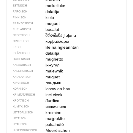
maikelluke
ESTNISCH
dalalilja
FÄRÖISCH
kielo
FINNISCH
muguet
FRANZÖSISCH
bocalut
FURLANISCH
შროშანა
ʃrɔʃɑnɑ
GEORGISCH
κομβαλλάρια
GRIECHISCH
lile na ngleanntán
IRISCH
dalalilja
ISLÄNDISCH
mughetto
ITALIENISCH
інжугүл
KASACHISCH
majewnik
KASCHUBISCH
muguet
KATALANISCH
ландыш
KIRGISISCH
losow an hav
KORNISCH
inci çiçek
KRIMTATARISCH
đurđica
KROATISCH
инжичечек
KUMYKISCH
kreimine
LETTGALLISCH
maijpuķīte
LETTISCH
pakalnùtė
LITAUISCH
Meeréischen
LUXEMBURGISCH