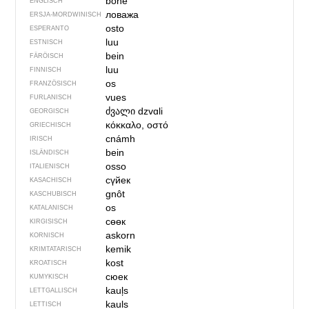
bone
ENGLISCH
ловажа
ERSJA-MORDWINISCH
osto
ESPERANTO
luu
ESTNISCH
bein
FÄRÖISCH
luu
FINNISCH
os
FRANZÖSISCH
vues
FURLANISCH
ძვალი
dzvɑli
GEORGISCH
κόκκαλο, οστό
GRIECHISCH
cnámh
IRISCH
bein
ISLÄNDISCH
osso
ITALIENISCH
сүйек
KASACHISCH
gnôt
KASCHUBISCH
os
KATALANISCH
сөөк
KIRGISISCH
askorn
KORNISCH
kemik
KRIMTATARISCH
kost
KROATISCH
сюек
KUMYKISCH
kauļs
LETTGALLISCH
kauls
LETTISCH