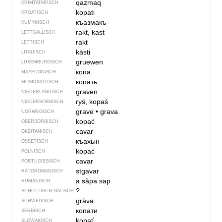
qazmaq
KRIMTATARISCH
kopati
KROATISCH
къазмакъ
KUMYKISCH
rakt, kast
LETTGALLISCH
rakt
LETTISCH
kàsti
LITAUISCH
gruewen
LUXEMBURGISCH
копа
MAZEDONISCH
копать
MOSKOWITISCH
graven
NIEDERLÄNDISCH
ryś, kopaś
NIEDERSORBISCH
grave
•
grava
NORWEGISCH
kopać
OBERSORBISCH
cavar
OKZITANISCH
къахын
OSSETISCH
kopać
POLNISCH
cavar
PORTUGIESISCH
stgavar
RÄTOROMANISCH
a săpa
sap
RUMÄNISCH
?
SCHOTTISCH-GÄLISCH
gräva
SCHWEDISCH
копати
SERBISCH
kopať
SLOWAKISCH