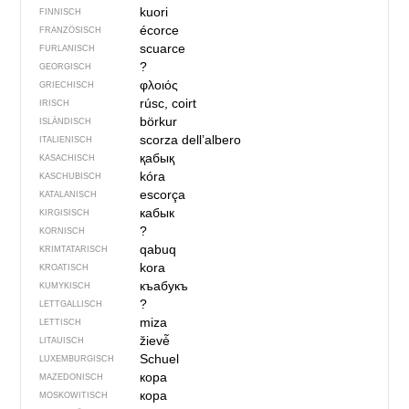
kuori
FINNISCH
écorce
FRANZÖSISCH
scuarce
FURLANISCH
?
GEORGISCH
φλοιός
GRIECHISCH
rúsc, coirt
IRISCH
börkur
ISLÄNDISCH
scorza dell’albero
ITALIENISCH
қабық
KASACHISCH
kóra
KASCHUBISCH
escorça
KATALANISCH
кабык
KIRGISISCH
?
KORNISCH
qabuq
KRIMTATARISCH
kora
KROATISCH
къабукъ
KUMYKISCH
?
LETTGALLISCH
miza
LETTISCH
žievė̃
LITAUISCH
Schuel
LUXEMBURGISCH
кора
MAZEDONISCH
кора
MOSKOWITISCH