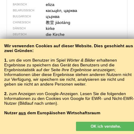
eliza
BASKISCH
касьцёл, царква
BELARUSSISCH
църква
BULGARISCH
教堂
jiàotáng
CHINESISCH
kirke
DÄNISCH
die Kirche
DEUTSCH
church
ENGLISCH
Wir verwenden Cookies auf dieser Website. Dies geschieht aus
церькова
ERSJA-MORDWINISCH
zwei Gründen:
kirko
ESPERANTO
kirik
ESTNISCH
1.
um die vom Benutzer im Spiel
Wörter & Bilder
erhaltenen
kirkja
Ergebnisse zu speichern das Gerät des Benutzers und die
FÄRÖISCH
Ergebnisstatistik auf der Seite
Ihre Ergebnisse
anzuzeigen;
kirkko
FINNISCH
Informationen über diese Ergebnisse stehen anderen Nutzern nicht
église
FRANZÖSISCH
zur Verfügung, wir speichern sie nicht, analysieren sie nicht und
glesie
FURLANISCH
geben sie nicht an andere Personen weiter.
ეკლესია
ɛkʼlɛsiɑ
GEORGISCH
2.
zum Anzeigen von Google-Anzeigen. Lesen Sie die folgenden
εκκλησία
GRIECHISCH
Informationen zu den Cookies von Google für EWR- und Nicht-EWR
eaglais, teampall
IRISCH
Nutzer (Bildlauf nach unten).
kirkja
ISLÄNDISCH
chiesa
Nutzer
aus
dem Europäischen Wirtschaftsraum
ITALIENISCH
шіркеу
KASACHISCH
Google-Anzeigen, die auf unserer Website für Nutzer aus dem EWR
kòscół
KASCHUBISCH
OK ich verstehe.
geschaltet werden, sind
nicht
personalisiert. Obwohl diese Anzeigen
església
KATALANISCH
keine Cookies für die Personalisierung von Anzeigen verwenden,