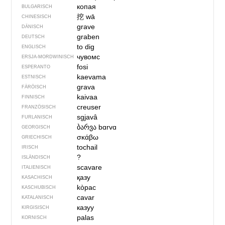
копая
BULGARISCH
挖
wā
CHINESISCH
grave
DÄNISCH
graben
DEUTSCH
to dig
ENGLISCH
чувомс
ERSJA-MORDWINISCH
fosi
ESPERANTO
kaevama
ESTNISCH
grava
FÄRÖISCH
kaivaa
FINNISCH
creuser
FRANZÖSISCH
sgjavâ
FURLANISCH
ბარვა
bɑrvɑ
GEORGISCH
σκάβω
GRIECHISCH
tochail
IRISCH
?
ISLÄNDISCH
scavare
ITALIENISCH
қазу
KASACHISCH
kòpac
KASCHUBISCH
cavar
KATALANISCH
казуу
KIRGISISCH
palas
KORNISCH