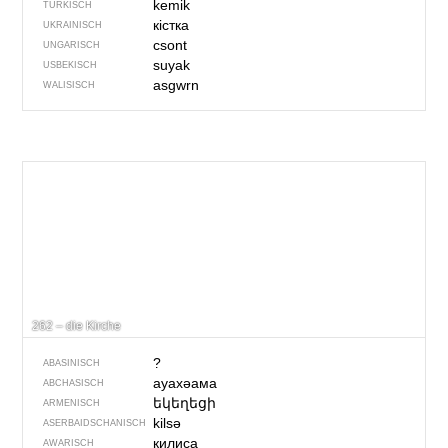
kemik
TÜRKISCH
кістка
UKRAINISCH
csont
UNGARISCH
suyak
USBEKISCH
asgwrn
WALISISCH
262 – die Kirche
?
ABASINISCH
ауахәама
ABCHASISCH
եկեղեցի
ARMENISCH
kilsə
ASERBAIDSCHANISCH
килиса
AWARISCH