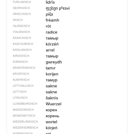
lidrîs
FURLANISCH
ფესვი
pʰɛsvi
GEORGISCH
ρίζα
GRIECHISCH
fréamh
IRISCH
rót
ISLÄNDISCH
radice
ITALIENISCH
тамыр
KASACHISCH
kòrzéń
KASCHUBISCH
arrel
KATALANISCH
тамыр
KIRGISISCH
gwreydh
KORNISCH
tamır
KRIMTATARISCH
korijen
KROATISCH
тамур
KUMYKISCH
sakne
LETTGALLISCH
sakne
LETTISCH
šaknìs
LITAUISCH
Wuerzel
LUXEMBURGISCH
корен
MAZEDONISCH
корень
MOSKOWITISCH
wortel
NIEDERLÄNDISCH
kórjeń
NIEDERSORBISCH
rot
NORWEGISCH