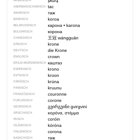
թագ
ARMENISCH
tac
ASERBAIDSCHANISCH
таж
AWARISCH
koroa
BASKISCH
карона
•
karona
BELARUSSISCH
корона
BULGARISCH
王冠
wángguān
CHINESISCH
krone
DÄNISCH
die Krone
DEUTSCH
crown
ENGLISCH
каштаз
ERSJA-MORDWINISCH
krono
ESPERANTO
kroon
ESTNISCH
krúna
FÄRÖISCH
kruunu
FINNISCH
couronne
FRANZÖSISCH
corone
FURLANISCH
გვირგვინი
gvirgvini
GEORGISCH
κορόνα, στέμμα
GRIECHISCH
coróin
IRISCH
kóróna
ISLÄNDISCH
corona
ITALIENISCH
тәж
KASACHISCH