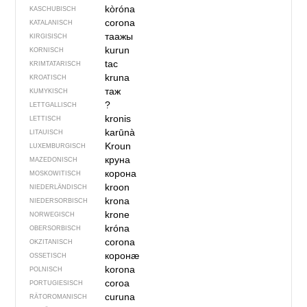
kòróna
KASCHUBISCH
corona
KATALANISCH
таажы
KIRGISISCH
kurun
KORNISCH
tac
KRIMTATARISCH
kruna
KROATISCH
таж
KUMYKISCH
?
LETTGALLISCH
kronis
LETTISCH
karūnà
LITAUISCH
Kroun
LUXEMBURGISCH
круна
MAZEDONISCH
корона
MOSKOWITISCH
kroon
NIEDERLÄNDISCH
krona
NIEDERSORBISCH
krone
NORWEGISCH
króna
OBERSORBISCH
corona
OKZITANISCH
коронӕ
OSSETISCH
korona
POLNISCH
coroa
PORTUGIESISCH
curuna
RÄTOROMANISCH