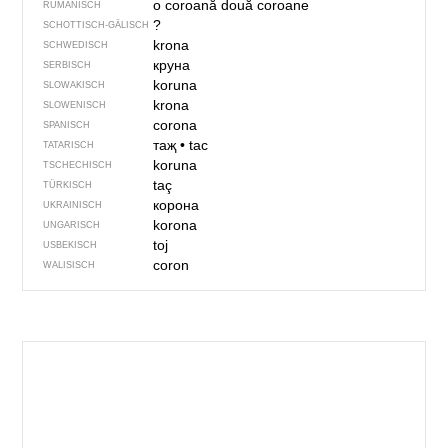
o coroană
două coroane
RUMÄNISCH
?
SCHOTTISCH-GÄLISCH
krona
SCHWEDISCH
круна
SERBISCH
koruna
SLOWAKISCH
krona
SLOWENISCH
corona
SPANISCH
таҗ
•
tac
TATARISCH
koruna
TSCHECHISCH
taç
TÜRKISCH
корона
UKRAINISCH
korona
UNGARISCH
toj
USBEKISCH
coron
WALISISCH