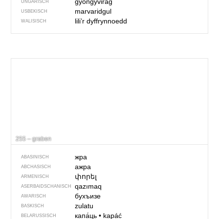
gyöngyvirág
UNGARISCH
marvaridgul
USBEKISCH
lili’r dyffrynnoedd
WALISISCH
255 – graben
жра
ABASINISCH
ажра
ABCHASISCH
փորել
ARMENISCH
qazımaq
ASERBAIDSCHANISCH
бухъизе
AWARISCH
zulatu
BASKISCH
капа́ць
•
kapáć
BELARUSSISCH