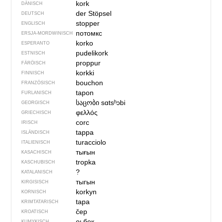
kork
DÄNISCH
der Stöpsel
DEUTSCH
stopper
ENGLISCH
потомкс
ERSJA-MORDWINISCH
korko
ESPERANTO
pudelikork
ESTNISCH
proppur
FÄRÖISCH
korkki
FINNISCH
bouchon
FRANZÖSISCH
tapon
FURLANISCH
საცობი
sɑtsʰɔbi
GEORGISCH
φελλός
GRIECHISCH
corc
IRISCH
tappa
ISLÄNDISCH
turacciolo
ITALIENISCH
тығын
KASACHISCH
tropka
KASCHUBISCH
?
KATALANISCH
тыгын
KIRGISISCH
korkyn
KORNISCH
tapa
KRIMTATARISCH
čep
KROATISCH
оьбек
KUMYKISCH