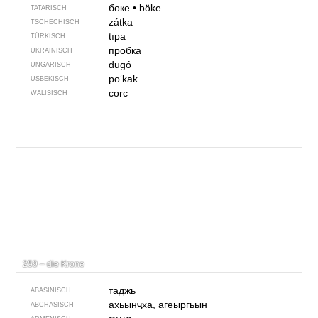
бөке
•
böke
TATARISCH
zátka
TSCHECHISCH
tıpa
TÜRKISCH
пробка
UKRAINISCH
dugó
UNGARISCH
po‘kak
USBEKISCH
corc
WALISISCH
259 – die Krone
таджь
ABASINISCH
ахьынҷха, агәыргьын
ABCHASISCH