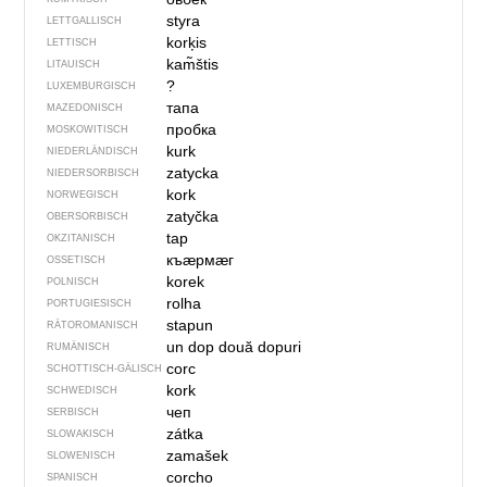
styra
LETTGALLISCH
korķis
LETTISCH
kam̃štis
LITAUISCH
?
LUXEMBURGISCH
тапа
MAZEDONISCH
пробка
MOSKOWITISCH
kurk
NIEDERLÄNDISCH
zatycka
NIEDERSORBISCH
kork
NORWEGISCH
zatyčka
OBERSORBISCH
tap
OKZITANISCH
къӕрмӕг
OSSETISCH
korek
POLNISCH
rolha
PORTUGIESISCH
stapun
RÄTOROMANISCH
un dop
două dopuri
RUMÄNISCH
corc
SCHOTTISCH-GÄLISCH
kork
SCHWEDISCH
чеп
SERBISCH
zátka
SLOWAKISCH
zamašek
SLOWENISCH
corcho
SPANISCH