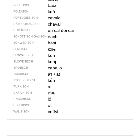
бӕх
OSSETISCH
koń
POLNISCH
cavalo
PORTUGIESISCH
chaval
RÄTOROMANISCH
un cal
doi cai
RUMÄNISCH
each
SCHOTTISCH-GÄLISCH
häst
SCHWEDISCH
коњ
SERBISCH
kôň
SLOWAKISCH
konj
SLOWENISCH
caballo
SPANISCH
ат
•
at
TATARISCH
kůň
TSCHECHISCH
at
TÜRKISCH
кінь
UKRAINISCH
ló
UNGARISCH
ot
USBEKISCH
ceffyl
WALISISCH