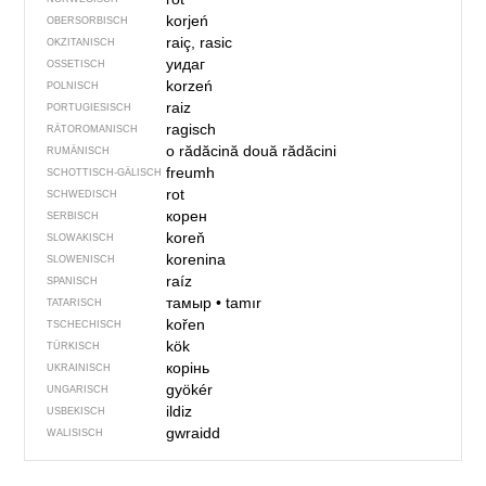
korjeń
OBERSORBISCH
raiç, rasic
OKZITANISCH
уидаг
OSSETISCH
korzeń
POLNISCH
raiz
PORTUGIESISCH
ragisch
RÄTOROMANISCH
o rădăcină
două rădăcini
RUMÄNISCH
freumh
SCHOTTISCH-GÄLISCH
rot
SCHWEDISCH
корен
SERBISCH
koreň
SLOWAKISCH
korenina
SLOWENISCH
raíz
SPANISCH
тамыр
•
tamır
TATARISCH
kořen
TSCHECHISCH
kök
TÜRKISCH
корінь
UKRAINISCH
gyökér
UNGARISCH
ildiz
USBEKISCH
gwraidd
WALISISCH