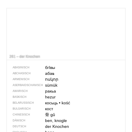
261 – der Knochen
бгIвы
ABASINISCH
абаҩ
ABCHASISCH
ոսկոր
ARMENISCH
sümük
ASERBAIDSCHANISCH
ракьа
AWARISCH
hezur
BASKISCH
косьць
•
kość
BELARUSSISCH
кост
BULGARISCH
骨
gǔ
CHINESISCH
ben, knogle
DÄNISCH
der Knochen
DEUTSCH