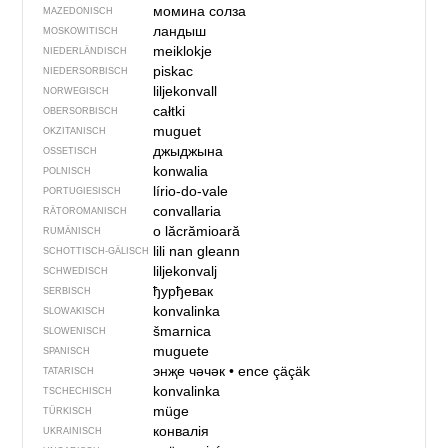
момина солза
MAZEDONISCH
ландыш
MOSKOWITISCH
meiklokje
NIEDERLÄNDISCH
piskac
NIEDERSORBISCH
liljekonvall
NORWEGISCH
całtki
OBERSORBISCH
muguet
OKZITANISCH
джыджына
OSSETISCH
konwalia
POLNISCH
lírio-do-vale
PORTUGIESISCH
convallaria
RÄTOROMANISCH
o lăcrămioară
RUMÄNISCH
lili nan gleann
SCHOTTISCH-GÄLISCH
liljekonvalj
SCHWEDISCH
ђурђевак
SERBISCH
konvalinka
SLOWAKISCH
šmarnica
SLOWENISCH
muguete
SPANISCH
энҗе чәчәк
•
ence çäçäk
TATARISCH
konvalinka
TSCHECHISCH
müge
TÜRKISCH
конвалія
UKRAINISCH