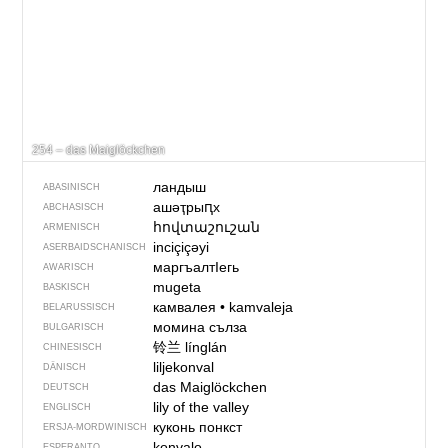
254 – das Maiglöckchen
ландыш
ABASINISCH
ашәҭрыԥх
ABCHASISCH
հովտաշուշան
ARMENISCH
inciçiçəyi
ASERBAIDSCHANISCH
маргъалтIегь
AWARISCH
mugeta
BASKISCH
камвалея
•
kamvaleja
BELARUSSISCH
момина сълза
BULGARISCH
铃兰
línglán
CHINESISCH
liljekonval
DÄNISCH
das Maiglöckchen
DEUTSCH
lily of the valley
ENGLISCH
куконь понкст
ERSJA-MORDWINISCH
konvalo
ESPERANTO