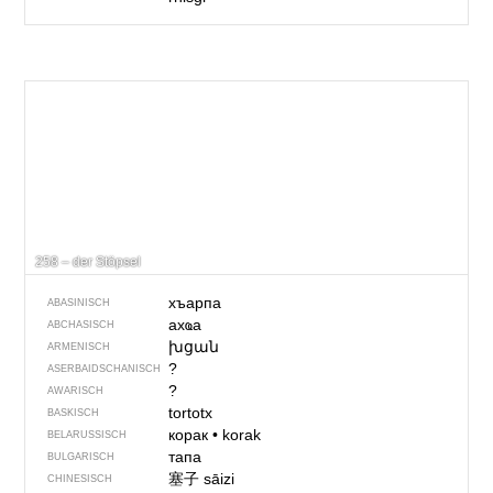
258 – der Stöpsel
хъарпа
ABASINISCH
ахҩа
ABCHASISCH
խցան
ARMENISCH
?
ASERBAIDSCHANISCH
?
AWARISCH
tortotx
BASKISCH
корак
•
korak
BELARUSSISCH
тапа
BULGARISCH
塞子
sāizi
CHINESISCH