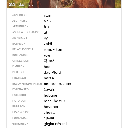
253 – das Pferd
тшы
ABASINISCH
аҽы
ABCHASISCH
ձի
ARMENISCH
at
ASERBAIDSCHANISCH
чу
AWARISCH
zaldi
BASKISCH
конь
•
koń
BELARUSSISCH
кон
BULGARISCH
马
mǎ
CHINESISCH
hest
DÄNISCH
das Pferd
DEUTSCH
horse
ENGLISCH
лишме, алаша
ERSJA-MORDWINISCH
ĉevalo
ESPERANTO
hobune
ESTNISCH
ross, hestur
FÄRÖISCH
hevonen
FINNISCH
cheval
FRANZÖSISCH
cjaval
FURLANISCH
ცხენი
tsʰxɛni
GEORGISCH