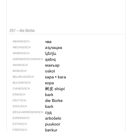
257 – die Borke
чва
ABASINISCH
аҵлацәа
ABCHASISCH
կեղև
ARMENISCH
qabıq
ASERBAIDSCHANISCH
макъар
AWARISCH
oskol
BASKISCH
кара
•
kara
BELARUSSISCH
кора
BULGARISCH
树皮
shùpí
CHINESISCH
bark
DÄNISCH
die Borke
DEUTSCH
bark
ENGLISCH
суд
ERSJA-MORDWINISCH
arboŝelo
ESPERANTO
puukoor
ESTNISCH
børkur
FÄRÖISCH