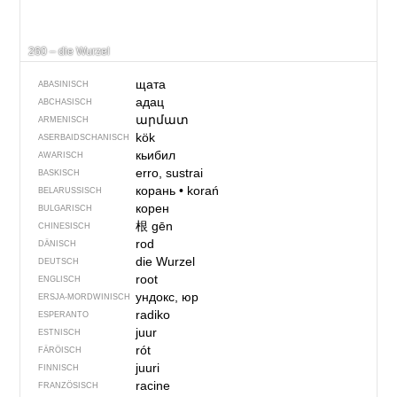
260 – die Wurzel
щата
ABASINISCH
адац
ABCHASISCH
արմատ
ARMENISCH
kök
ASERBAIDSCHANISCH
кьибил
AWARISCH
erro, sustrai
BASKISCH
корань
•
korań
BELARUSSISCH
корен
BULGARISCH
根
gēn
CHINESISCH
rod
DÄNISCH
die Wurzel
DEUTSCH
root
ENGLISCH
ундокс, юр
ERSJA-MORDWINISCH
radiko
ESPERANTO
juur
ESTNISCH
rót
FÄRÖISCH
juuri
FINNISCH
racine
FRANZÖSISCH