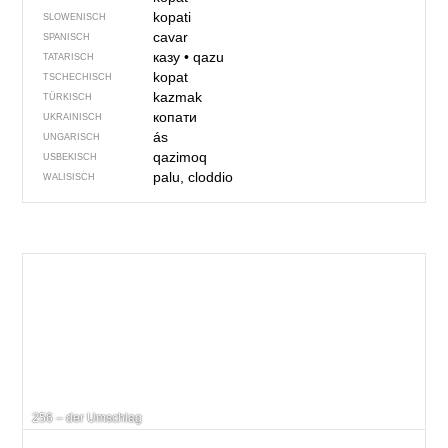
kopati
SLOWENISCH
cavar
SPANISCH
казу
•
qazu
TATARISCH
kopat
TSCHECHISCH
kazmak
TÜRKISCH
копати
UKRAINISCH
ás
UNGARISCH
qazimoq
USBEKISCH
palu, cloddio
WALISISCH
256 – der Umschlag