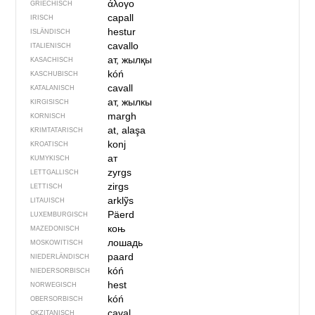
άλογο
GRIECHISCH
capall
IRISCH
hestur
ISLÄNDISCH
cavallo
ITALIENISCH
ат, жылқы
KASACHISCH
kóń
KASCHUBISCH
cavall
KATALANISCH
ат, жылкы
KIRGISISCH
margh
KORNISCH
at, alaşa
KRIMTATARISCH
konj
KROATISCH
ат
KUMYKISCH
zyrgs
LETTGALLISCH
zirgs
LETTISCH
arklỹs
LITAUISCH
Päerd
LUXEMBURGISCH
коњ
MAZEDONISCH
лошадь
MOSKOWITISCH
paard
NIEDERLÄNDISCH
kóń
NIEDERSORBISCH
hest
NORWEGISCH
kóń
OBERSORBISCH
caval
OKZITANISCH