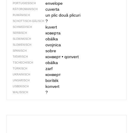
envelope
PORTUGIESISCH
cuverta
RÄTOROMANISCH
un plic
două plicuri
RUMÄNISCH
?
SCHOTTISCH-GÄLISCH
kuvert
SCHWEDISCH
коверта
SERBISCH
obálka
SLOWAKISCH
ovojnica
SLOWENISCH
sobre
SPANISCH
конверт
•
qonvert
TATARISCH
obálka
TSCHECHISCH
zarf
TÜRKISCH
конверт
UKRAINISCH
boríték
UNGARISCH
konvert
USBEKISCH
?
WALISISCH