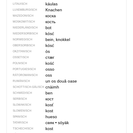
káulas
LITAUISCH
Knachen
LUXEMBURGISCH
коска
MAZEDONISCH
кость
MOSKOWITISCH
bot
NIEDERLÄNDISCH
kósć
NIEDERSORBISCH
bein, knokkel
NORWEGISCH
kósć
OBERSORBISCH
òs
OKZITANISCH
стӕг
OSSETISCH
kość
POLNISCH
osso
PORTUGIESISCH
oss
RÄTOROMANISCH
un os
două oase
RUMÄNISCH
cnàimh
SCHOTTISCH-GÄLISCH
ben
SCHWEDISCH
кост
SERBISCH
kosť
SLOWAKISCH
kost
SLOWENISCH
hueso
SPANISCH
сөяк
•
söyäk
TATARISCH
kost
TSCHECHISCH