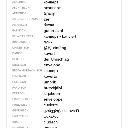
конверт
ABASINISCH
аконверт
ABCHASISCH
ծրար
ARMENISCH
zərf
ASERBAIDSCHANISCH
бухча
AWARISCH
gutun-azal
BASKISCH
канверт
•
kanviert
BELARUSSISCH
плик
BULGARISCH
信封
xìnfēng
CHINESISCH
kuvert
DÄNISCH
der Umschlag
DEUTSCH
envelope
ENGLISCH
конверт
ERSJA-MORDWINISCH
koverto
ESPERANTO
ümbrik
ESTNISCH
brævbjálvi
FÄRÖISCH
kirjekuori
FINNISCH
enveloppe
FRANZÖSISCH
cuvierte
FURLANISCH
კონვერტი
kʼɔnvɛrtʼi
GEORGISCH
φάκελος
GRIECHISCH
clúdach
IRISCH
umslag
ISLÄNDISCH