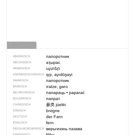
422 – der Farn
папоротник
ABASINISCH
аҭырас
ABCHASISCH
պտեր
ARMENISCH
qıjı, ayıdöşəyi
ASERBAIDSCHANISCH
папоротник
AWARISCH
iratze, garo
BASKISCH
папараць
•
paparać
BELARUSSISCH
папрат
BULGARISCH
蕨类
júelèi
CHINESISCH
bregne
DÄNISCH
der Farn
DEUTSCH
fern
ENGLISCH
верьгизэнь пазава
ERSJA-MORDWINISCH
filiko
ESPERANTO