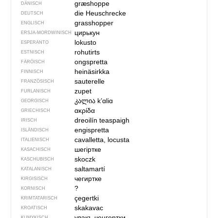
græshoppe
DÄNISCH
die Heuschrecke
DEUTSCH
grasshopper
ENGLISCH
цирькун
ERSJA-MORDWINISCH
lokusto
ESPERANTO
rohutirts
ESTNISCH
ongspretta
FÄRÖISCH
heinäsirkka
FINNISCH
sauterelle
FRANZÖSISCH
zupet
FURLANISCH
კალია
kʼɑliɑ
GEORGISCH
ακρίδα
GRIECHISCH
dreoilín teaspaigh
IRISCH
engispretta
ISLÄNDISCH
cavalletta, locusta
ITALIENISCH
шегіртке
KASACHISCH
skoczk
KASCHUBISCH
saltamartí
KATALANISCH
чегиртке
KIRGISISCH
?
KORNISCH
çegertki
KRIMTATARISCH
skakavac
KROATISCH
увакъ ченгертки
KUMYKISCH