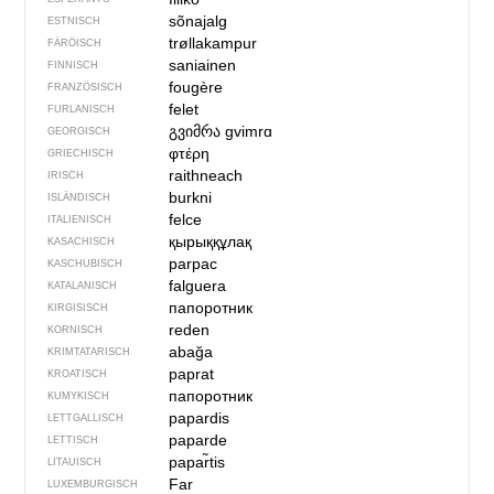
sõnajalg
ESTNISCH
trøllakampur
FÄRÖISCH
saniainen
FINNISCH
fougère
FRANZÖSISCH
felet
FURLANISCH
გვიმრა
gvimrɑ
GEORGISCH
φτέρη
GRIECHISCH
raithneach
IRISCH
burkni
ISLÄNDISCH
felce
ITALIENISCH
қырыққұлақ
KASACHISCH
parpac
KASCHUBISCH
falguera
KATALANISCH
папоротник
KIRGISISCH
reden
KORNISCH
abağa
KRIMTATARISCH
paprat
KROATISCH
папоротник
KUMYKISCH
papardis
LETTGALLISCH
paparde
LETTISCH
papar̃tis
LITAUISCH
Far
LUXEMBURGISCH