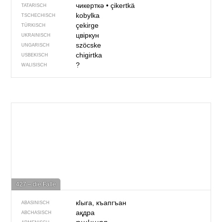
чикерткә
•
çikertkä
TATARISCH
kobylka
TSCHECHISCH
çekirge
TÜRKISCH
цвіркун
UKRAINISCH
szöcske
UNGARISCH
chigirtka
USBEKISCH
?
WALISISCH
427 – die Falle
кIыга, къапгъан
ABASINISCH
ақдра
ABCHASISCH