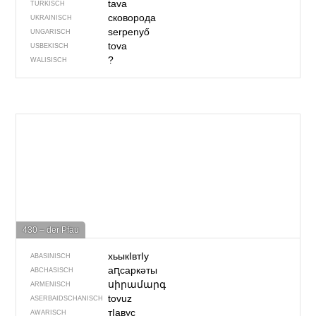
tava
TÜRKISCH
сковорода
UKRAINISCH
serpenyő
UNGARISCH
tova
USBEKISCH
?
WALISISCH
430 – der Pfau
хьыкIвтIу
ABASINISCH
аԥсаркәты
ABCHASISCH
սիրամարգ
ARMENISCH
tovuz
ASERBAIDSCHANISCH
тIавус
AWARISCH