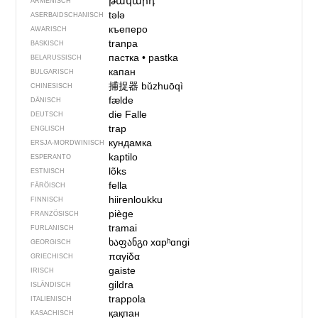
թակարդ
ARMENISCH
tələ
ASERBAIDSCHANISCH
къеперо
AWARISCH
tranpa
BASKISCH
пастка
•
pastka
BELARUSSISCH
капан
BULGARISCH
捕捉器
bǔzhuōqì
CHINESISCH
fælde
DÄNISCH
die Falle
DEUTSCH
trap
ENGLISCH
кундамка
ERSJA-MORDWINISCH
kaptilo
ESPERANTO
lõks
ESTNISCH
fella
FÄRÖISCH
hiirenloukku
FINNISCH
piège
FRANZÖSISCH
tramai
FURLANISCH
ხაფანგი
xɑpʰɑngi
GEORGISCH
παγίδα
GRIECHISCH
gaiste
IRISCH
gildra
ISLÄNDISCH
trappola
ITALIENISCH
қақпан
KASACHISCH