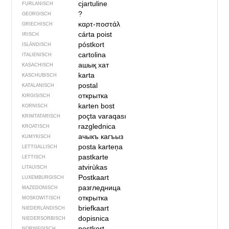
cjartuline
FURLANISCH
?
GEORGISCH
καρτ-ποστάλ
GRIECHISCH
cárta poist
IRISCH
póstkort
ISLÄNDISCH
cartolina
ITALIENISCH
ашық хат
KASACHISCH
karta
KASCHUBISCH
postal
KATALANISCH
открытка
KIRGISISCH
karten bost
KORNISCH
poçta varaqası
KRIMTATARISCH
razglednica
KROATISCH
ачыкъ кагъыз
KUMYKISCH
posta karteņa
LETTGALLISCH
pastkarte
LETTISCH
atvirùkas
LITAUISCH
Postkaart
LUXEMBURGISCH
разгледница
MAZEDONISCH
открытка
MOSKOWITISCH
briefkaart
NIEDERLÄNDISCH
dopisnica
NIEDERSORBISCH
postkort
NORWEGISCH