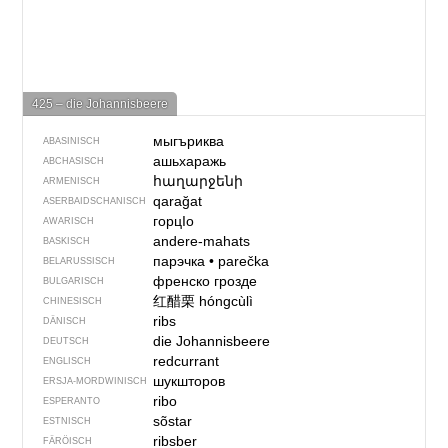
425 – die Johannisbeere
мыгъриква
ABASINISCH
ашьхаражь
ABCHASISCH
հաղարջենի
ARMENISCH
qarağat
ASERBAIDSCHANISCH
горцIо
AWARISCH
andere-mahats
BASKISCH
парэчка
•
parečka
BELARUSSISCH
френско грозде
BULGARISCH
红醋栗
hóngcùlì
CHINESISCH
ribs
DÄNISCH
die Johannisbeere
DEUTSCH
redcurrant
ENGLISCH
шукшторов
ERSJA-MORDWINISCH
ribo
ESPERANTO
sõstar
ESTNISCH
ribsber
FÄRÖISCH