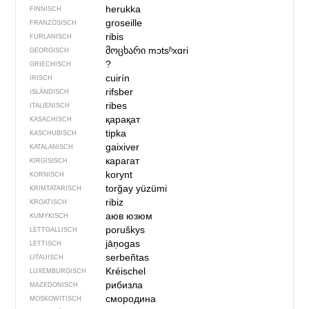
herukka
FINNISCH
groseille
FRANZÖSISCH
ribis
FURLANISCH
მოცხარი
mɔtsʰxɑri
GEORGISCH
?
GRIECHISCH
cuirín
IRISCH
rifsber
ISLÄNDISCH
ribes
ITALIENISCH
қарақат
KASACHISCH
tipka
KASCHUBISCH
gaixiver
KATALANISCH
карагат
KIRGISISCH
korynt
KORNISCH
torğay yüzümi
KRIMTATARISCH
ribiz
KROATISCH
аюв юзюм
KUMYKISCH
poruškys
LETTGALLISCH
jāņogas
LETTISCH
serbeñtas
LITAUISCH
Kréischel
LUXEMBURGISCH
рибизла
MAZEDONISCH
смородина
MOSKOWITISCH