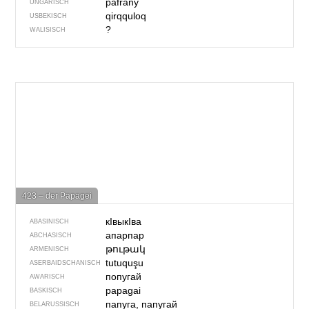
páfrány
UNGARISCH
qirqquloq
USBEKISCH
?
WALISISCH
423 – der Papagei
кIвыкIва
ABASINISCH
апарпар
ABCHASISCH
թութակ
ARMENISCH
tutuquşu
ASERBAIDSCHANISCH
попугай
AWARISCH
papagai
BASKISCH
папуга, папугай
BELARUSSISCH