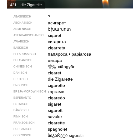
421 – die Zigarette
?
ABASINISCH
асигарет
ABCHASISCH
ծխախոտ
ARMENISCH
siqaret
ASERBAIDSCHANISCH
сигарета
AWARISCH
zigarreta
BASKISCH
папяроса
•
papiarosa
BELARUSSISCH
цигара
BULGARISCH
香烟
xiāngyān
CHINESISCH
cigaret
DÄNISCH
die Zigarette
DEUTSCH
cigarette
ENGLISCH
таргамс
ERSJA-MORDWINISCH
cigaredo
ESPERANTO
sigaret
ESTNISCH
sigarett
FÄRÖISCH
savuke
FINNISCH
cigarette
FRANZÖSISCH
spagnolet
FURLANISCH
სიგარეტი
sigɑrɛtʼi
GEORGISCH