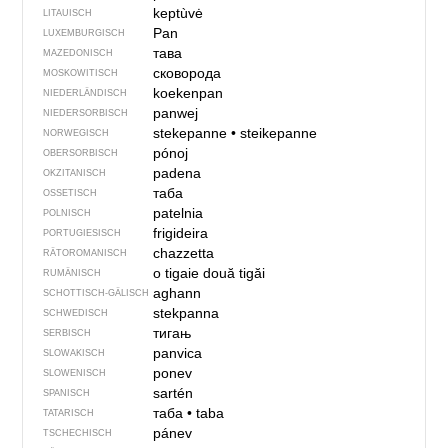
keptùvė
LITAUISCH
Pan
LUXEMBURGISCH
тава
MAZEDONISCH
сковорода
MOSKOWITISCH
koekenpan
NIEDERLÄNDISCH
panwej
NIEDERSORBISCH
stekepanne
•
steikepanne
NORWEGISCH
pónoj
OBERSORBISCH
padena
OKZITANISCH
таба
OSSETISCH
patelnia
POLNISCH
frigideira
PORTUGIESISCH
chazzetta
RÄTOROMANISCH
o tigaie
două tigăi
RUMÄNISCH
aghann
SCHOTTISCH-GÄLISCH
stekpanna
SCHWEDISCH
тигањ
SERBISCH
panvica
SLOWAKISCH
ponev
SLOWENISCH
sartén
SPANISCH
таба
•
taba
TATARISCH
pánev
TSCHECHISCH