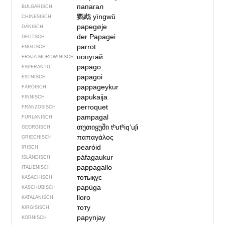
папагал
BULGARISCH
鹦鹉
yīngwǔ
CHINESISCH
papegøje
DÄNISCH
der Papagei
DEUTSCH
parrot
ENGLISCH
попугай
ERSJA-MORDWINISCH
papago
ESPERANTO
papagoi
ESTNISCH
pappageykur
FÄRÖISCH
papukaija
FINNISCH
perroquet
FRANZÖSISCH
pampagal
FURLANISCH
თუთიყუში
tʰutʰiqʼuʃi
GEORGISCH
παπαγάλος
GRIECHISCH
pearóid
IRISCH
páfagaukur
ISLÄNDISCH
pappagallo
ITALIENISCH
тотықұс
KASACHISCH
papùga
KASCHUBISCH
lloro
KATALANISCH
тоту
KIRGISISCH
papynjay
KORNISCH