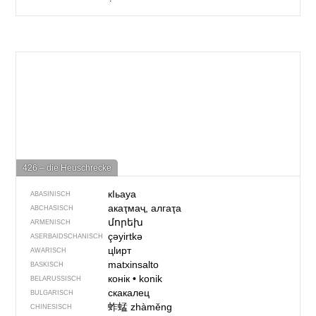
426 – die Heuschrecke
кIьауа
ABASINISCH
акаҭмаҷ, алгаҭа
ABCHASISCH
մորեխ
ARMENISCH
çəyirtkə
ASERBAIDSCHANISCH
цӏирт
AWARISCH
matxinsalto
BASKISCH
конік
•
konik
BELARUSSISCH
скакалец
BULGARISCH
蚱蜢
zhàměng
CHINESISCH