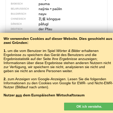
pauma
BASKISCH
паўлін
•
paŭlin
BELARUSSISCH
паун
BULGARISCH
孔雀
kǒngque
CHINESISCH
påfugl
DÄNISCH
der Pfau
DEUTSCH
peacock
ENGLISCH
Wir verwenden Cookies auf dieser Website. Dies geschieht aus
?
ERSJA-MORDWINISCH
zwei Gründen:
pavo
ESPERANTO
paabulind
ESTNISCH
1.
um die vom Benutzer im Spiel
Wörter & Bilder
erhaltenen
páfuglur
Ergebnisse zu speichern das Gerät des Benutzers und die
FÄRÖISCH
Ergebnisstatistik auf der Seite
Ihre Ergebnisse
anzuzeigen;
riikinkukko
FINNISCH
Informationen über diese Ergebnisse stehen anderen Nutzern nicht
paon
FRANZÖSISCH
zur Verfügung, wir speichern sie nicht, analysieren sie nicht und
pavon
FURLANISCH
geben sie nicht an andere Personen weiter.
ფარშავანგი
pʰɑrʃɑvɑngi
GEORGISCH
2.
zum Anzeigen von Google-Anzeigen. Lesen Sie die folgenden
παγώνι
GRIECHISCH
Informationen zu den Cookies von Google für EWR- und Nicht-EWR
péacóg
IRISCH
Nutzer (Bildlauf nach unten).
páfugl
ISLÄNDISCH
pavone
Nutzer
aus
dem Europäischen Wirtschaftsraum
ITALIENISCH
тауыс
KASACHISCH
Google-Anzeigen, die auf unserer Website für Nutzer aus dem EWR
paw
KASCHUBISCH
OK ich verstehe.
geschaltet werden, sind
nicht
personalisiert. Obwohl diese Anzeigen
paó
KATALANISCH
keine Cookies für die Personalisierung von Anzeigen verwenden,