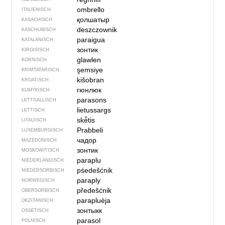
ombrello
ITALIENISCH
қолшатыр
KASACHISCH
deszczownik
KASCHUBISCH
paraigua
KATALANISCH
зонтик
KIRGISISCH
glawlen
KORNISCH
şemsiye
KRIMTATARISCH
kišobran
KROATISCH
гюнлюк
KUMYKISCH
parasons
LETTGALLISCH
lietussargs
LETTISCH
skė̃tis
LITAUISCH
Prabbeli
LUXEMBURGISCH
чадор
MAZEDONISCH
зонтик
MOSKOWITISCH
paraplu
NIEDERLÄNDISCH
pśedešćnik
NIEDERSORBISCH
paraply
NORWEGISCH
předešćnik
OBERSORBISCH
parapluèja
OKZITANISCH
зонтыкк
OSSETISCH
parasol
POLNISCH