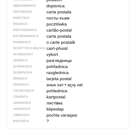
dopisnica
OBERSORBISCH
carta postala
OKZITANISCH
посты къам
OSSETISCH
pocztówka
POLNISCH
cartão-postal
PORTUGIESISCH
carta postala
RÄTOROMANISCH
o carte poștală
RUMÄNISCH
cairt-phuist
SCHOTTISCH-GÄLISCH
vykort
SCHWEDISCH
разгледница
SERBISCH
pohľadnica
SLOWAKISCH
razglednica
SLOWENISCH
tarjeta postal
SPANISCH
ачык хат
•
açıq xat
TATARISCH
pohlednice
TSCHECHISCH
kartpostal
TÜRKISCH
листівка
UKRAINISCH
képeslap
UNGARISCH
pochta varaqasi
USBEKISCH
?
WALISISCH