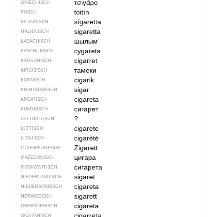
τσιγάρο
GRIECHISCH
toitín
IRISCH
sígaretta
ISLÄNDISCH
sigaretta
ITALIENISCH
шылым
KASACHISCH
cygareta
KASCHUBISCH
cigarret
KATALANISCH
тамеки
KIRGISISCH
cigarik
KORNISCH
sigar
KRIMTATARISCH
cigareta
KROATISCH
сигарет
KUMYKISCH
?
LETTGALLISCH
cigarete
LETTISCH
cigarètė
LITAUISCH
Zigarett
LUXEMBURGISCH
цигара
MAZEDONISCH
сигарета
MOSKOWITISCH
sigaret
NIEDERLÄNDISCH
cigareta
NIEDERSORBISCH
sigarett
NORWEGISCH
cigareta
OBERSORBISCH
cigarreta
OKZITANISCH