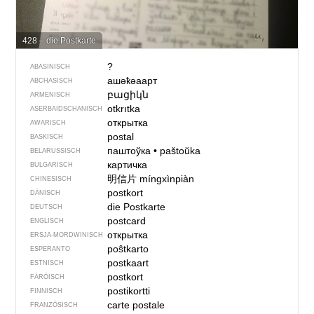
428 – die Postkarte
?
ABASINISCH
ашәҟәаарт
ABCHASISCH
բացիկն
ARMENISCH
otkrıtka
ASERBAIDSCHANISCH
открытка
AWARISCH
postal
BASKISCH
паштоўка
•
paštoŭka
BELARUSSISCH
картичка
BULGARISCH
明信片
míngxìnpiàn
CHINESISCH
postkort
DÄNISCH
die Postkarte
DEUTSCH
postcard
ENGLISCH
открытка
ERSJA-MORDWINISCH
poŝtkarto
ESPERANTO
postkaart
ESTNISCH
postkort
FÄRÖISCH
postikortti
FINNISCH
carte postale
FRANZÖSISCH