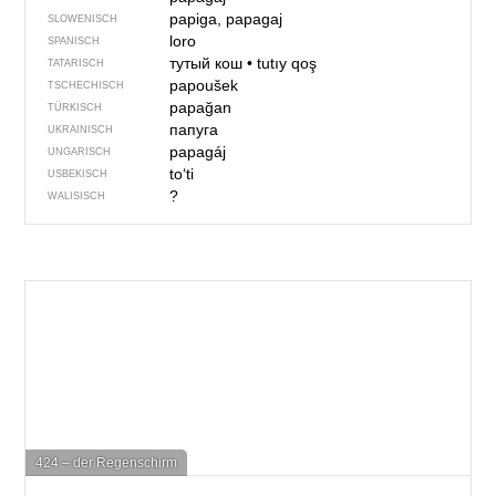
papiga, papagaj
SLOWENISCH
loro
SPANISCH
тутый кош
•
tutıy qoş
TATARISCH
papoušek
TSCHECHISCH
papağan
TÜRKISCH
папуга
UKRAINISCH
papagáj
UNGARISCH
toʻti
USBEKISCH
?
WALISISCH
424 – der Regenschirm