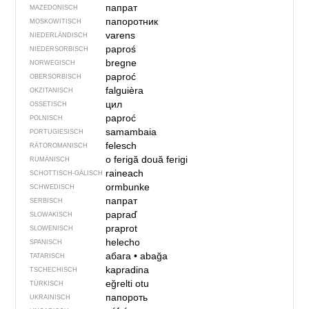
папрат
MAZEDONISCH
папоротник
MOSKOWITISCH
varens
NIEDERLÄNDISCH
paproś
NIEDERSORBISCH
bregne
NORWEGISCH
paproć
OBERSORBISCH
falguièra
OKZITANISCH
цил
OSSETISCH
paproć
POLNISCH
samambaia
PORTUGIESISCH
felesch
RÄTOROMANISCH
o ferigă
două ferigi
RUMÄNISCH
raineach
SCHOTTISCH-GÄLISCH
ormbunke
SCHWEDISCH
папрат
SERBISCH
papraď
SLOWAKISCH
praprot
SLOWENISCH
helecho
SPANISCH
абага
•
abağa
TATARISCH
kapradina
TSCHECHISCH
eğrelti otu
TÜRKISCH
папороть
UKRAINISCH