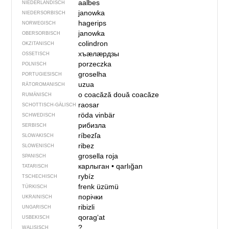
aalbes
NIEDERLÄNDISCH
janowka
NIEDERSORBISCH
hagerips
NORWEGISCH
janowka
OBERSORBISCH
colindron
OKZITANISCH
хъӕлӕрдзы
OSSETISCH
porzeczka
POLNISCH
groselha
PORTUGIESISCH
uzua
RÄTOROMANISCH
o coacăză
două coacăze
RUMÄNISCH
raosar
SCHOTTISCH-GÄLISCH
röda vinbär
SCHWEDISCH
рибизла
SERBISCH
ríbezľa
SLOWAKISCH
ribez
SLOWENISCH
grosella roja
SPANISCH
карлыган
•
qarlığan
TATARISCH
rybíz
TSCHECHISCH
frenk üzümü
TÜRKISCH
порічки
UKRAINISCH
ribizli
UNGARISCH
qorag‘at
USBEKISCH
?
WALISISCH