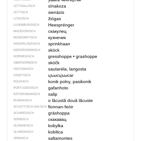
sīnakoza
LETTGALLISCH
sienāzis
LETTISCH
žiógas
LITAUISCH
Heesprénger
LUXEMBURGISCH
скакулец
MAZEDONISCH
кузнечик
MOSKOWITISCH
sprinkhaan
NIEDERLÄNDISCH
skóck
NIEDERSORBISCH
gresshoppe
•
grashoppe
NORWEGISCH
skóčk
OBERSORBISCH
sautarèla, langosta
OKZITANISCH
цъысцъысаг
OSSETISCH
konik polny, pasikonik
POLNISCH
gafanhoto
PORTUGIESISCH
salip
RÄTOROMANISCH
o lăcustă
două lăcuste
RUMÄNISCH
fionnan-feòir
SCHOTTISCH-GÄLISCH
gräshoppa
SCHWEDISCH
скакавац
SERBISCH
kobylka
SLOWAKISCH
kobilica
SLOWENISCH
saltamontes
SPANISCH