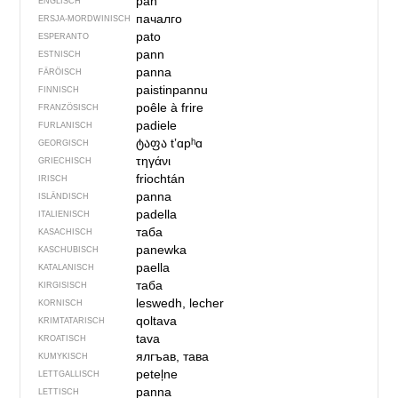
pan
ENGLISCH
пачалго
ERSJA-MORDWINISCH
pato
ESPERANTO
pann
ESTNISCH
panna
FÄRÖISCH
paistinpannu
FINNISCH
poêle à frire
FRANZÖSISCH
padiele
FURLANISCH
ტაფა
tʼɑpʰɑ
GEORGISCH
τηγάνι
GRIECHISCH
friochtán
IRISCH
panna
ISLÄNDISCH
padella
ITALIENISCH
таба
KASACHISCH
panewka
KASCHUBISCH
paella
KATALANISCH
таба
KIRGISISCH
leswedh, lecher
KORNISCH
qoltava
KRIMTATARISCH
tava
KROATISCH
ялгъав, тава
KUMYKISCH
peteļne
LETTGALLISCH
panna
LETTISCH