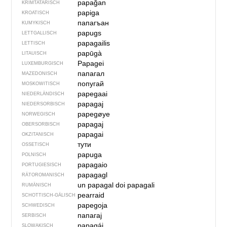
papağan
KRIMTATARISCH
papiga
KROATISCH
папагъан
KUMYKISCH
papugs
LETTGALLISCH
papagailis
LETTISCH
papūgà
LITAUISCH
Papagei
LUXEMBURGISCH
папагал
MAZEDONISCH
попугай
MOSKOWITISCH
papegaai
NIEDERLÄNDISCH
papagaj
NIEDERSORBISCH
papegøye
NORWEGISCH
papagaj
OBERSORBISCH
papagai
OKZITANISCH
тути
OSSETISCH
papuga
POLNISCH
papagaio
PORTUGIESISCH
papagagl
RÄTOROMANISCH
un papagal
doi papagali
RUMÄNISCH
pearraid
SCHOTTISCH-GÄLISCH
papegoja
SCHWEDISCH
папагај
SERBISCH
papagáj
SLOWAKISCH