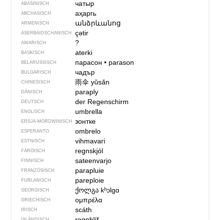
чатыр
ABASINISCH
аҳаргь
ABCHASISCH
անձրևանոց
ARMENISCH
çətir
ASERBAIDSCHANISCH
?
AWARISCH
aterki
BASKISCH
парасон
•
parason
BELARUSSISCH
чадър
BULGARISCH
雨伞
yǔsǎn
CHINESISCH
paraply
DÄNISCH
der Regenschirm
DEUTSCH
umbrella
ENGLISCH
зонтке
ERSJA-MORDWINISCH
ombrelo
ESPERANTO
vihmavari
ESTNISCH
regnskjól
FÄRÖISCH
sateenvarjo
FINNISCH
parapluie
FRANZÖSISCH
pareploie
FURLANISCH
ქოლგა
kʰɔlgɑ
GEORGISCH
ομπρέλα
GRIECHISCH
scáth
IRISCH
regnhlíf
ISLÄNDISCH