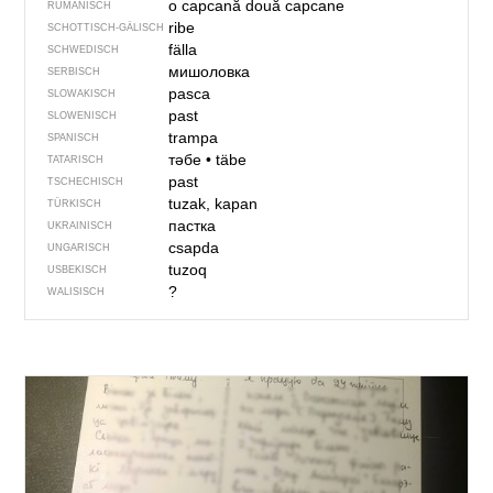
o capcană
două capcane
RUMÄNISCH
ribe
SCHOTTISCH-GÄLISCH
fälla
SCHWEDISCH
мишоловка
SERBISCH
pasca
SLOWAKISCH
past
SLOWENISCH
trampa
SPANISCH
тәбе
•
täbe
TATARISCH
past
TSCHECHISCH
tuzak, kapan
TÜRKISCH
пастка
UKRAINISCH
csapda
UNGARISCH
tuzoq
USBEKISCH
?
WALISISCH