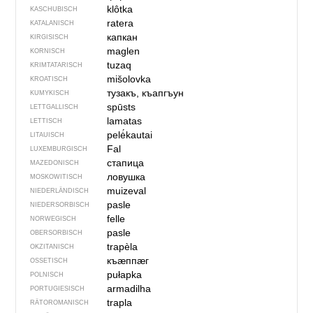
klôtka
KASCHUBISCH
ratera
KATALANISCH
капкан
KIRGISISCH
maglen
KORNISCH
tuzaq
KRIMTATARISCH
mišolovka
KROATISCH
тузакъ, къапгъун
KUMYKISCH
spūsts
LETTGALLISCH
lamatas
LETTISCH
pelė́kautai
LITAUISCH
Fal
LUXEMBURGISCH
стапица
MAZEDONISCH
ловушка
MOSKOWITISCH
muizeval
NIEDERLÄNDISCH
pasle
NIEDERSORBISCH
felle
NORWEGISCH
pasle
OBERSORBISCH
trapèla
OKZITANISCH
къӕппӕг
OSSETISCH
pułapka
POLNISCH
armadilha
PORTUGIESISCH
trapla
RÄTOROMANISCH