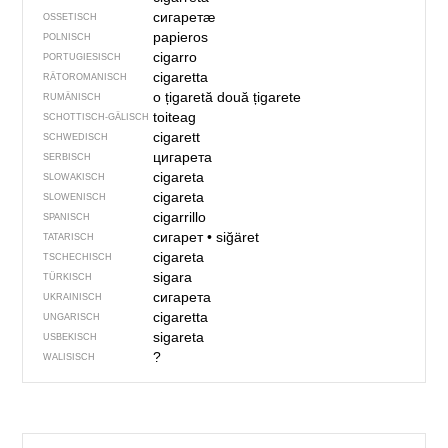
сигаретӕ
OSSETISCH
papieros
POLNISCH
cigarro
PORTUGIESISCH
cigaretta
RÄTOROMANISCH
o țigaretă
două țigarete
RUMÄNISCH
toiteag
SCHOTTISCH-GÄLISCH
cigarett
SCHWEDISCH
цигарета
SERBISCH
cigareta
SLOWAKISCH
cigareta
SLOWENISCH
cigarrillo
SPANISCH
сигарет
•
siğäret
TATARISCH
cigareta
TSCHECHISCH
sigara
TÜRKISCH
сигарета
UKRAINISCH
cigaretta
UNGARISCH
sigareta
USBEKISCH
?
WALISISCH