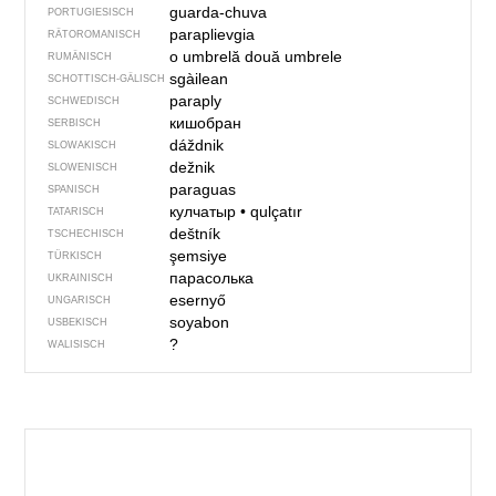
guarda-chuva
PORTUGIESISCH
paraplievgia
RÄTOROMANISCH
o umbrelă
două umbrele
RUMÄNISCH
sgàilean
SCHOTTISCH-GÄLISCH
paraply
SCHWEDISCH
кишобран
SERBISCH
dáždnik
SLOWAKISCH
dežnik
SLOWENISCH
paraguas
SPANISCH
кулчатыр
•
qulçatır
TATARISCH
deštník
TSCHECHISCH
şemsiye
TÜRKISCH
парасолька
UKRAINISCH
esernyő
UNGARISCH
soyabon
USBEKISCH
?
WALISISCH