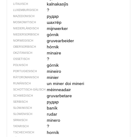
kalnakasỹs
LITAUISCH
?
LUXEMBURGISCH
рудар
MAZEDONISCH
шахтёр
MOSKOWITISCH
mijnwerker
NIEDERLÄNDISCH
górnik
NIEDERSORBISCH
gruvearbeider
NORWEGISCH
hórnik
OBERSORBISCH
minaire
OKZITANISCH
?
OSSETISCH
górnik
POLNISCH
mineiro
PORTUGIESISCH
minier
RÄTOROMANISCH
un miner
doi mineri
RUMÄNISCH
mèinneadair
SCHOTTISCH-GÄLISCH
gruvarbetare
SCHWEDISCH
рудар
SERBISCH
baník
SLOWAKISCH
rudar
SLOWENISCH
minero
SPANISCH
?
TATARISCH
horník
TSCHECHISCH