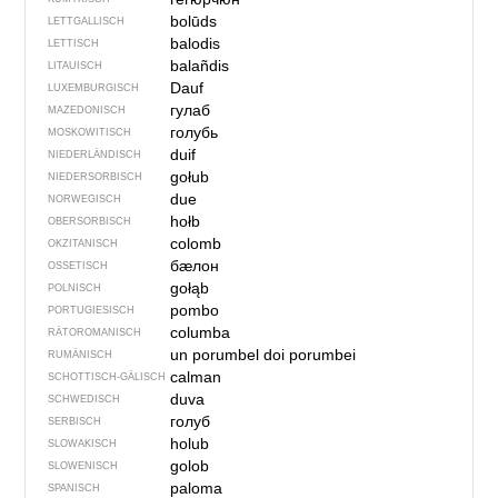
bolūds
LETTGALLISCH
balodis
LETTISCH
balañdis
LITAUISCH
Dauf
LUXEMBURGISCH
гулаб
MAZEDONISCH
голубь
MOSKOWITISCH
duif
NIEDERLÄNDISCH
gołub
NIEDERSORBISCH
due
NORWEGISCH
hołb
OBERSORBISCH
colomb
OKZITANISCH
бӕлон
OSSETISCH
gołąb
POLNISCH
pombo
PORTUGIESISCH
columba
RÄTOROMANISCH
un porumbel
doi porumbei
RUMÄNISCH
calman
SCHOTTISCH-GÄLISCH
duva
SCHWEDISCH
голуб
SERBISCH
holub
SLOWAKISCH
golob
SLOWENISCH
paloma
SPANISCH