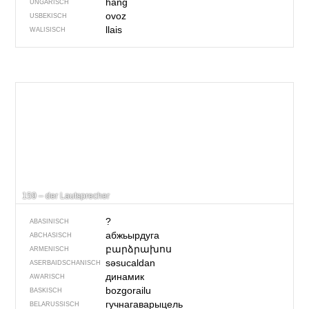
hang
UNGARISCH
ovoz
USBEKISCH
llais
WALISISCH
159 – der Lautsprecher
?
ABASINISCH
абжьырдуга
ABCHASISCH
բարձրախոս
ARMENISCH
səsucaldan
ASERBAIDSCHANISCH
динамик
AWARISCH
bozgorailu
BASKISCH
гучнагаварыцель
BELARUSSISCH