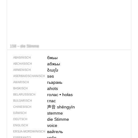
158 – die Stimme
бжьы
ABASINISCH
абжьы
ABCHASISCH
ձայն
ARMENISCH
səs
ASERBAIDSCHANISCH
гьаракь
AWARISCH
ahots
BASKISCH
голас
•
hołas
BELARUSSISCH
глас
BULGARISCH
声音
shēngyīn
CHINESISCH
stemme
DÄNISCH
die Stimme
DEUTSCH
voice
ENGLISCH
вайгель
ERSJA-MORDWINISCH
voĉo
ESPERANTO