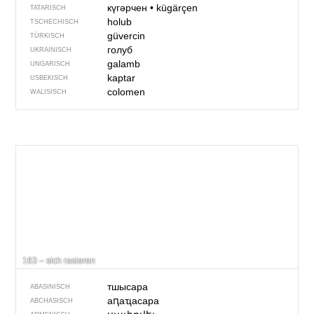
күгәрчен
•
kügärçen
TATARISCH
holub
TSCHECHISCH
güvercin
TÜRKISCH
голуб
UKRAINISCH
galamb
UNGARISCH
kaptar
USBEKISCH
colomen
WALISISCH
163 – sich rasieren
тшысара
ABASINISCH
аԥаҵасара
ABCHASISCH