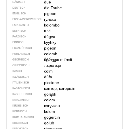
due
DÄNISCH
die Taube
DEUTSCH
pigeon
ENGLISCH
гулька
ERSJA-MORDWINISCH
kolombo
ESPERANTO
tuvi
ESTNISCH
dúgva
FÄRÖISCH
kyyhky
FINNISCH
pigeon
FRANZÖSISCH
colomb
FURLANISCH
მტრედი
mtʼrɛdi
GEORGISCH
περιστέρι
GRIECHISCH
colm
IRISCH
dúfa
ISLÄNDISCH
piccione
ITALIENISCH
кептер, көгершін
KASACHISCH
gòłąbk
KASCHUBISCH
colom
KATALANISCH
көгүчкөн
KIRGISISCH
kolom
KORNISCH
gögercin
KRIMTATARISCH
golub
KROATISCH
гёгюрчюн
KUMYKISCH