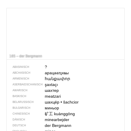
165 – der Bergmann
?
ABASINISCH
арацәаҵхҩы
ABCHASISCH
հանքափոր
ARMENISCH
şaxtaçı
ASERBAIDSCHANISCH
шахтер
AWARISCH
meatzari
BASKISCH
шахцёр
•
šachcior
BELARUSSISCH
миньор
BULGARISCH
矿工
kuànggōng
CHINESISCH
minearbejder
DÄNISCH
der Bergmann
DEUTSCH