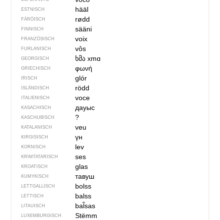
hääl
ESTNISCH
rødd
FÄRÖISCH
sääni
FINNISCH
voix
FRANZÖSISCH
vôs
FURLANISCH
ხმა
xmɑ
GEORGISCH
φωνή
GRIECHISCH
glór
IRISCH
rödd
ISLÄNDISCH
voce
ITALIENISCH
дауыс
KASACHISCH
?
KASCHUBISCH
veu
KATALANISCH
үн
KIRGISISCH
lev
KORNISCH
ses
KRIMTATARISCH
glas
KROATISCH
тавуш
KUMYKISCH
bolss
LETTGALLISCH
balss
LETTISCH
bal̃sas
LITAUISCH
Stëmm
LUXEMBURGISCH