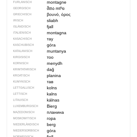
montagne
FURLANISCH
მთა
mtʰɑ
GEORGISCH
βουνό, όρος
GRIECHISCH
sliabh
IRISCH
fjall
ISLÄNDISCH
montagna
ITALIENISCH
тау
KASACHISCH
góra
KASCHUBISCH
muntanya
KATALANISCH
тоо
KIRGISISCH
menydh
KORNISCH
dağ
KRIMTATARISCH
planina
KROATISCH
тав
KUMYKISCH
kolns
LETTGALLISCH
kalns
LETTISCH
kálnas
LITAUISCH
Bierg
LUXEMBURGISCH
планина
MAZEDONISCH
гора
MOSKOWITISCH
berg
NIEDERLÄNDISCH
góra
NIEDERSORBISCH
fjell
NORWEGISCH