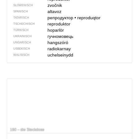
zvočnik
SLOWENISCH
altavoz
SPANISCH
репродуктор
•
reproduqtor
TATARISCH
reproduktor
TSCHECHISCH
hoparlör
TÜRKISCH
гучномовець
UKRAINISCH
hangszóró
UNGARISCH
radiokarnay
USBEKISCH
uchelseinydd
WALISISCH
160 – die Steckdose