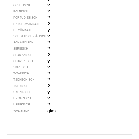
?
OSSETISCH
?
POLNISCH
?
PORTUGIESISCH
?
RÄTOROMANISCH
?
RUMÄNISCH
?
SCHOTTISCH-GÄLISCH
?
SCHWEDISCH
?
SERBISCH
?
SLOWAKISCH
?
SLOWENISCH
?
SPANISCH
?
TATARISCH
?
TSCHECHISCH
?
TÜRKISCH
?
UKRAINISCH
?
UNGARISCH
?
USBEKISCH
glas
WALISISCH