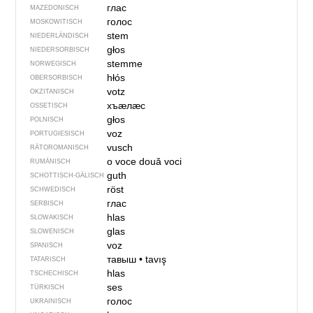
глас
MAZEDONISCH
голос
MOSKOWITISCH
stem
NIEDERLÄNDISCH
głos
NIEDERSORBISCH
stemme
NORWEGISCH
hłós
OBERSORBISCH
votz
OKZITANISCH
хъӕлӕс
OSSETISCH
głos
POLNISCH
voz
PORTUGIESISCH
vusch
RÄTOROMANISCH
o voce
două voci
RUMÄNISCH
guth
SCHOTTISCH-GÄLISCH
röst
SCHWEDISCH
глас
SERBISCH
hlas
SLOWAKISCH
glas
SLOWENISCH
voz
SPANISCH
тавыш
•
tavış
TATARISCH
hlas
TSCHECHISCH
ses
TÜRKISCH
голос
UKRAINISCH