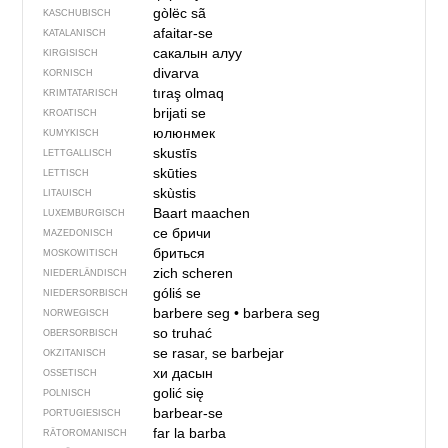
gòlëc sã
KASCHUBISCH
afaitar-se
KATALANISCH
сакалын алуу
KIRGISISCH
divarva
KORNISCH
tıraş olmaq
KRIMTATARISCH
brijati se
KROATISCH
юлюнмек
KUMYKISCH
skustīs
LETTGALLISCH
skūties
LETTISCH
skùstis
LITAUISCH
Baart maachen
LUXEMBURGISCH
се бричи
MAZEDONISCH
бриться
MOSKOWITISCH
zich scheren
NIEDERLÄNDISCH
góliś se
NIEDERSORBISCH
barbere seg
•
barbera seg
NORWEGISCH
so truhać
OBERSORBISCH
se rasar, se barbejar
OKZITANISCH
хи дасын
OSSETISCH
golić się
POLNISCH
barbear-se
PORTUGIESISCH
far la barba
RÄTOROMANISCH