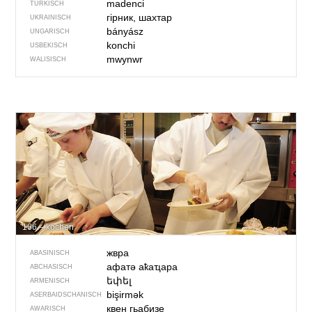
madenci
TÜRKISCH
гірник, шахтар
UKRAINISCH
bányász
UNGARISCH
konchi
USBEKISCH
mwynwr
WALISISCH
166 – kochen
жвра
ABASINISCH
афатә аҟаҵара
ABCHASISCH
եփել
ARMENISCH
bişirmək
ASERBAIDSCHANISCH
квен гьабизе
AWARISCH