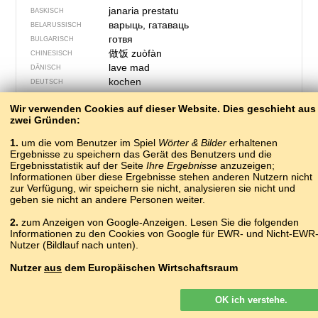
janaria prestatu
BASKISCH
варыць, гатаваць
BELARUSSISCH
готвя
BULGARISCH
做饭
zuòfàn
CHINESISCH
lave mad
DÄNISCH
kochen
DEUTSCH
to cook
ENGLISCH
Wir verwenden Cookies auf dieser Website. Dies geschieht aus
пидемс
ERSJA-MORDWINISCH
zwei Gründen:
kuiri
ESPERANTO
valmistama
ESTNISCH
1.
um die vom Benutzer im Spiel
Wörter & Bilder
erhaltenen
elda
Ergebnisse zu speichern das Gerät des Benutzers und die
FÄRÖISCH
Ergebnisstatistik auf der Seite
Ihre Ergebnisse
anzuzeigen;
keittää
FINNISCH
Informationen über diese Ergebnisse stehen anderen Nutzern nicht
cuisiner
FRANZÖSISCH
zur Verfügung, wir speichern sie nicht, analysieren sie nicht und
cusinâ
FURLANISCH
geben sie nicht an andere Personen weiter.
საჭმლის მომზადება
GEORGISCH
2.
zum Anzeigen von Google-Anzeigen. Lesen Sie die folgenden
μαγειρεύω
GRIECHISCH
Informationen zu den Cookies von Google für EWR- und Nicht-EWR
cócaráil
IRISCH
Nutzer (Bildlauf nach unten).
elda
ISLÄNDISCH
cuocere
Nutzer
aus
dem Europäischen Wirtschaftsraum
ITALIENISCH
?
KASACHISCH
Google-Anzeigen, die auf unserer Website für Nutzer aus dem EWR
gòtowac
KASCHUBISCH
OK ich verstehe.
geschaltet werden, sind
nicht
personalisiert. Obwohl diese Anzeigen
cuinar
KATALANISCH
keine Cookies für die Personalisierung von Anzeigen verwenden,