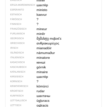
miner
ENGLISCH
шахтёр
ERSJA-MORDWINISCH
ministo
ESPERANTO
kaevur
ESTNISCH
?
FÄRÖISCH
?
FINNISCH
mineur
FRANZÖSISCH
minêr
FURLANISCH
მეშახტე
mɛʃɑxtʼɛ
GEORGISCH
ανθρακωρύχος
GRIECHISCH
mianadóir
IRISCH
námumaður
ISLÄNDISCH
minatore
ITALIENISCH
кенші
KASACHISCH
górnik
KASCHUBISCH
minaire
KATALANISCH
шахтёр
KIRGISISCH
?
KORNISCH
kömürci
KRIMTATARISCH
rudar
KROATISCH
шахтачы
KUMYKISCH
ūgļuracs
LETTGALLISCH
ogļracis
LETTISCH