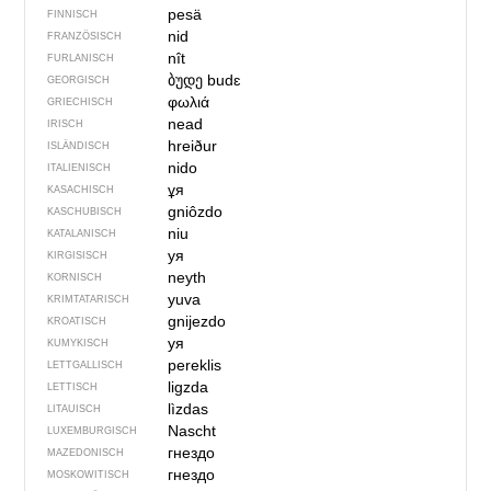
pesä
FINNISCH
nid
FRANZÖSISCH
nît
FURLANISCH
ბუდე
budɛ
GEORGISCH
φωλιά
GRIECHISCH
nead
IRISCH
hreiður
ISLÄNDISCH
nido
ITALIENISCH
ұя
KASACHISCH
gniôzdo
KASCHUBISCH
niu
KATALANISCH
уя
KIRGISISCH
neyth
KORNISCH
yuva
KRIMTATARISCH
gnijezdo
KROATISCH
уя
KUMYKISCH
pereklis
LETTGALLISCH
ligzda
LETTISCH
lìzdas
LITAUISCH
Nascht
LUXEMBURGISCH
гнездо
MAZEDONISCH
гнездо
MOSKOWITISCH