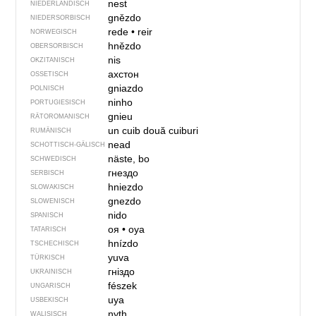
nest
NIEDERLÄNDISCH
gnězdo
NIEDERSORBISCH
rede
•
reir
NORWEGISCH
hnězdo
OBERSORBISCH
nis
OKZITANISCH
ахстон
OSSETISCH
gniazdo
POLNISCH
ninho
PORTUGIESISCH
gnieu
RÄTOROMANISCH
un cuib
două cuiburi
RUMÄNISCH
nead
SCHOTTISCH-GÄLISCH
näste, bo
SCHWEDISCH
гнездо
SERBISCH
hniezdo
SLOWAKISCH
gnezdo
SLOWENISCH
nido
SPANISCH
оя
•
oya
TATARISCH
hnízdo
TSCHECHISCH
yuva
TÜRKISCH
гніздо
UKRAINISCH
fészek
UNGARISCH
uya
USBEKISCH
nyth
WALISISCH