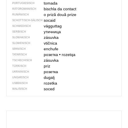
tomada
PORTUGIESISCH
bischla da contact
RÄTOROMANISCH
o priză
două prize
RUMÄNISCH
socaid
SCHOTTISCH-GÄLISCH
vägguttag
SCHWEDISCH
утичница
SERBISCH
zásuvka
SLOWAKISCH
vtičnica
SLOWENISCH
enchufe
SPANISCH
розетка
•
rozetqa
TATARISCH
zásuvka
TSCHECHISCH
priz
TÜRKISCH
розетка
UKRAINISCH
dugalj
UNGARISCH
rozetka
USBEKISCH
soced
WALISISCH