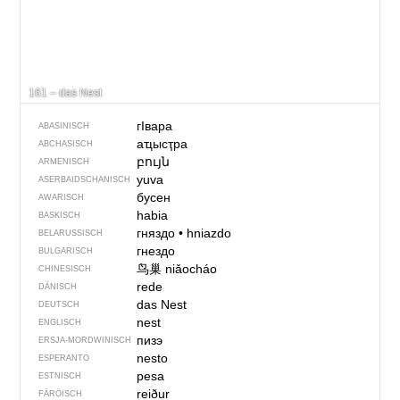
161 – das Nest
гIвара
ABASINISCH
аҵысҭра
ABCHASISCH
բույն
ARMENISCH
yuva
ASERBAIDSCHANISCH
бусен
AWARISCH
habia
BASKISCH
гняздо
•
hniazdo
BELARUSSISCH
гнездо
BULGARISCH
鸟巢
niǎocháo
CHINESISCH
rede
DÄNISCH
das Nest
DEUTSCH
nest
ENGLISCH
пизэ
ERSJA-MORDWINISCH
nesto
ESPERANTO
pesa
ESTNISCH
reiður
FÄRÖISCH