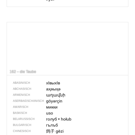
162 – die Taube
хIвыхIв
ABASINISCH
аҳәыҳә
ABCHASISCH
աղավնի
ARMENISCH
göyərçin
ASERBAIDSCHANISCH
микки
AWARISCH
uso
BASKISCH
голуб
•
hołub
BELARUSSISCH
гълъб
BULGARISCH
鸽子
gēzi
CHINESISCH