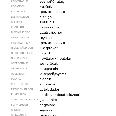
ses yañğıratqıç
KRIMTATARISCH
zvučnik
KROATISCH
громкоговоритель
KUMYKISCH
cīšruņs
LETTGALLISCH
skaļrunis
LETTISCH
garsiãkalbis
LITAUISCH
Lautspriecher
LUXEMBURGISCH
звучник
MAZEDONISCH
громкоговоритель
MOSKOWITISCH
luidspreker
NIEDERLÄNDISCH
głosnik
NIEDERSORBISCH
høyttaler
•
høgtalar
NORWEGISCH
wótřerěčak
OBERSORBISCH
hautparlaire
OKZITANISCH
хъӕрӕйдзурӕг
OSSETISCH
głośnik
POLNISCH
altifalante
PORTUGIESISCH
autpledader
RÄTOROMANISCH
un difuzor
două difuzoare
RUMÄNISCH
glaodhaire
SCHOTTISCH-GÄLISCH
högtalare
SCHWEDISCH
звучник
SERBISCH
reproduktor
SLOWAKISCH