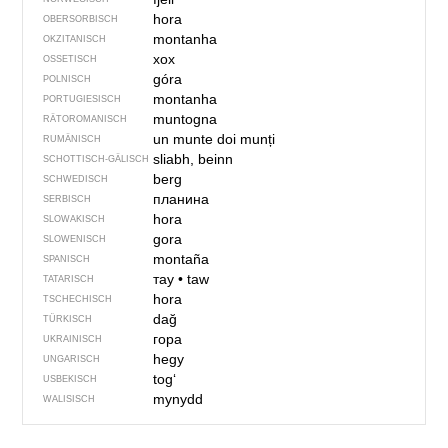
hora
OBERSORBISCH
montanha
OKZITANISCH
хох
OSSETISCH
góra
POLNISCH
montanha
PORTUGIESISCH
muntogna
RÄTOROMANISCH
un munte
doi munți
RUMÄNISCH
sliabh, beinn
SCHOTTISCH-GÄLISCH
berg
SCHWEDISCH
планина
SERBISCH
hora
SLOWAKISCH
gora
SLOWENISCH
montaña
SPANISCH
тау
•
taw
TATARISCH
hora
TSCHECHISCH
dağ
TÜRKISCH
гора
UKRAINISCH
hegy
UNGARISCH
togʻ
USBEKISCH
mynydd
WALISISCH