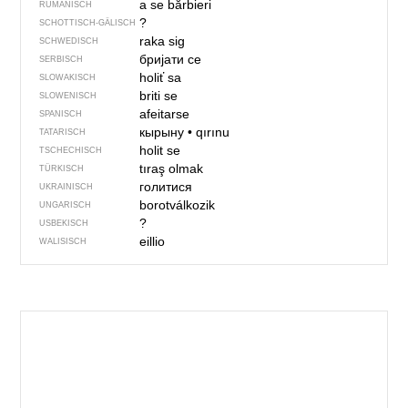
a se bărbieri
RUMÄNISCH
?
SCHOTTISCH-GÄLISCH
raka sig
SCHWEDISCH
бријати се
SERBISCH
holiť sa
SLOWAKISCH
briti se
SLOWENISCH
afeitarse
SPANISCH
кырыну
•
qırınu
TATARISCH
holit se
TSCHECHISCH
tıraş olmak
TÜRKISCH
голитися
UKRAINISCH
borotválkozik
UNGARISCH
?
USBEKISCH
eillio
WALISISCH