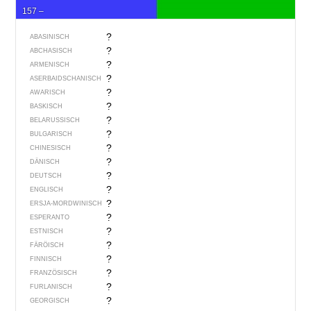
157 –
?
ABASINISCH
?
ABCHASISCH
?
ARMENISCH
?
ASERBAIDSCHANISCH
?
AWARISCH
?
BASKISCH
?
BELARUSSISCH
?
BULGARISCH
?
CHINESISCH
?
DÄNISCH
?
DEUTSCH
?
ENGLISCH
?
ERSJA-MORDWINISCH
?
ESPERANTO
?
ESTNISCH
?
FÄRÖISCH
?
FINNISCH
?
FRANZÖSISCH
?
FURLANISCH
?
GEORGISCH