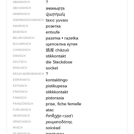
?
ABASINISCH
аҿакырҭа
ABCHASISCH
վարդակ
ARMENISCH
taxıc yuvası
ASERBAIDSCHANISCH
розетка
AWARISCH
entxufe
BASKISCH
разэтка
•
razetka
BELARUSSISCH
щепселна кутия
BULGARISCH
插座
chāzuò
CHINESISCH
stikkontakt
DÄNISCH
die Steckdose
DEUTSCH
socket
ENGLISCH
?
ERSJA-MORDWINISCH
kontaktingo
ESPERANTO
pistikupesa
ESTNISCH
stikkkontakt
FÄRÖISCH
pistorasia
FINNISCH
prise, fiche femelle
FRANZÖSISCH
atac
FURLANISCH
როზეტი
rɔzɛtʼi
GEORGISCH
ρευματοδότης
GRIECHISCH
soicéad
IRISCH
innstunga
ISLÄNDISCH