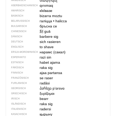
սափրվել
ARMENISCH
qırxmaq
ASERBAIDSCHANISCH
кIкIвазе
AWARISCH
bizarra moztu
BASKISCH
галіцца
•
halicca
BELARUSSISCH
бръсна се
BULGARISCH
刮
guā
CHINESISCH
barbere sig
DÄNISCH
sich rasieren
DEUTSCH
to shave
ENGLISCH
нарамс (сакал)
ERSJA-MORDWINISCH
razi sin
ESPERANTO
habet ajama
ESTNISCH
raka sig
FÄRÖISCH
ajaa partansa
FINNISCH
se raser
FRANZÖSISCH
radâsi
FURLANISCH
პარსვა
pʼɑrsvɑ
GEORGISCH
ξυρίζομαι
GRIECHISCH
bearr
IRISCH
raka sig
ISLÄNDISCH
radersi
ITALIENISCH
қырыну
KASACHISCH