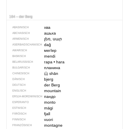
164 – der Berg
хва
ABASINISCH
ашьха
ABCHASISCH
լեռ, սար
ARMENISCH
dağ
ASERBAIDSCHANISCH
мегIер
AWARISCH
mendi
BASKISCH
гара
•
hara
BELARUSSISCH
планина
BULGARISCH
山
shān
CHINESISCH
bjerg
DÄNISCH
der Berg
DEUTSCH
mountain
ENGLISCH
пандо
ERSJA-MORDWINISCH
monto
ESPERANTO
mägi
ESTNISCH
fjall
FÄRÖISCH
vuori
FINNISCH
montagne
FRANZÖSISCH