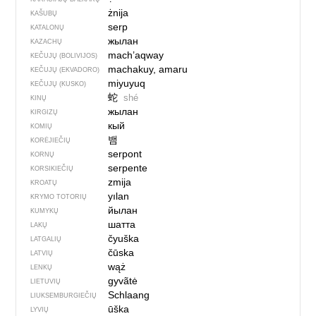
żnija
KAŠUBŲ
serp
KATALONŲ
жылан
KAZACHŲ
mach’aqway
KEČUJŲ (BOLIVIJOS)
machakuy, amaru
KEČUJŲ (EKVADORO)
miyuyuq
KEČUJŲ (KUSKO)
蛇
shé
KINŲ
жылан
KIRGIZŲ
кый
KOMIŲ
뱀
KORĖJIEČIŲ
serpont
KORNŲ
serpente
KORSIKIEČIŲ
zmija
KROATŲ
yılan
KRYMO TOTORIŲ
йылан
KUMYKŲ
шатта
LAKŲ
čyuška
LATGALIŲ
čūska
LATVIŲ
wąż
LENKŲ
gyvãtė
LIETUVIŲ
Schlaang
LIUKSEMBURGIEČIŲ
ūška
LYVIŲ