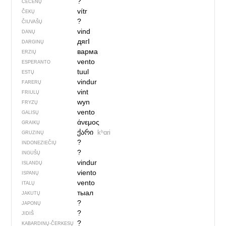
?
ČEČĖNŲ
vítr
ČEKŲ
?
ČIUVAŠŲ
vind
DANŲ
дягI
DARGINŲ
варма
ERZIŲ
vento
ESPERANTO
tuul
ESTŲ
vindur
FARERŲ
vint
FRIULŲ
wyn
FRYZŲ
vento
GALISŲ
άνεμος
GRAIKŲ
ქარი
kʰɑri
GRUZINŲ
?
INDONEZIEČIŲ
?
INGUŠŲ
vindur
ISLANDŲ
viento
ISPANŲ
vento
ITALŲ
тыал
JAKUTŲ
?
JAPONŲ
?
JIDIŠ
?
KABARDINŲ-ČERKESŲ