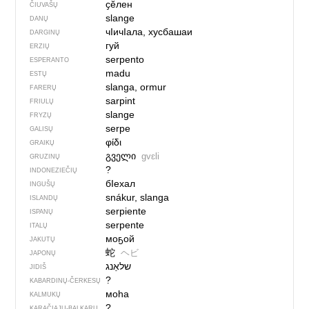
ҫӗлен
ČIUVAŠŲ
slange
DANŲ
чIичIала, хусбашаи
DARGINŲ
гуй
ERZIŲ
serpento
ESPERANTO
madu
ESTŲ
slanga, ormur
FARERŲ
sarpint
FRIULŲ
slange
FRYZŲ
serpe
GALISŲ
φίδι
GRAIKŲ
გველი
gvɛli
GRUZINŲ
?
INDONEZIEČIŲ
бIехал
INGUŠŲ
snákur, slanga
ISLANDŲ
serpiente
ISPANŲ
serpente
ITALŲ
моҕой
JAKUTŲ
蛇
ヘビ
JAPONŲ
JIDIŠ
?
KABARDINŲ-ČERKESŲ
моһа
KALMUKŲ
?
KARAČIAJŲ-BALKARŲ