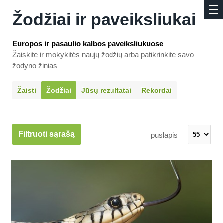
Žodžiai ir paveiksliukai
Europos ir pasaulio kalbos paveiksliukuose
Žaiskite ir mokykitės naujų žodžių arba patikrinkite savo
žodyno žinias
Žaisti
Žodžiai
Jūsų rezultatai
Rekordai
Filtruoti sąrašą
puslapis