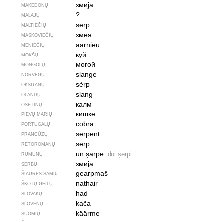
змија
MAKEDONŲ
?
MALAJŲ
serp
MALTIEČIŲ
змея
MASKOVIEČIŲ
aarnieu
MENIEČIŲ
куй
MOKŠŲ
могой
MONGOLŲ
slange
NORVEGŲ
sèrp
OKSITANŲ
slang
OLANDŲ
калм
OSETINŲ
кишке
PIEVŲ MARIŲ
cobra
PORTUGALŲ
serpent
PRANCŪZŲ
serp
RETOROMANŲ
un șarpe
doi șerpi
RUMUNŲ
змија
SERBŲ
gearpmaš
ŠIAURĖS SAMIŲ
nathair
ŠKOTŲ GEILŲ
had
SLOVAKŲ
kača
SLOVĖNŲ
käärme
SUOMIŲ