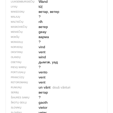
Wand
LIUKSEMBURGIEČIŲ
tūļ
LYVIŲ
ветар, ветер
MAKEDONŲ
?
MALAJŲ
riħ
MALTIEČIŲ
ветер
MASKOVIEČIŲ
geay
MENIEČIŲ
варма
MOKŠŲ
?
MONGOLŲ
vind
NORVEGŲ
vent
OKSITANŲ
wind
OLANDŲ
дымгӕ, уад
OSETINŲ
?
PIEVŲ MARIŲ
vento
PORTUGALŲ
vent
PRANCŪZŲ
vent
RETOROMANŲ
un vânt
două vânturi
RUMUNŲ
ветар
SERBŲ
?
ŠIAURĖS SAMIŲ
gaoth
ŠKOTŲ GEILŲ
vietor
SLOVAKŲ
veter
SLOVĖNŲ