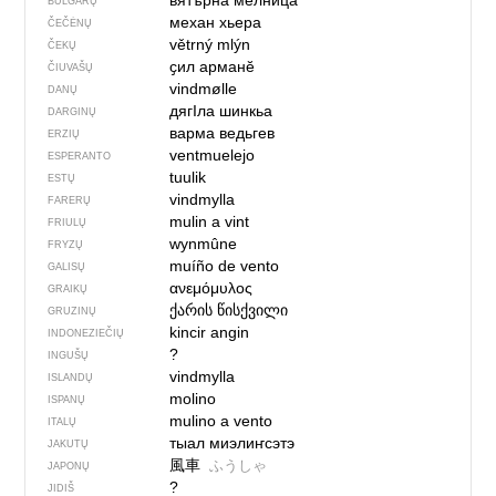
вятърна мелница
BULGARŲ
механ хьера
ČEČĖNŲ
větrný mlýn
ČEKŲ
ҫил арманĕ
ČIUVAŠŲ
vindmølle
DANŲ
дягIла шинкьа
DARGINŲ
варма ведьгев
ERZIŲ
ventmuelejo
ESPERANTO
tuulik
ESTŲ
vindmylla
FARERŲ
mulin a vint
FRIULŲ
wynmûne
FRYZŲ
muíño de vento
GALISŲ
ανεμόμυλος
GRAIKŲ
ქარის წისქვილი
GRUZINŲ
kincir angin
INDONEZIEČIŲ
?
INGUŠŲ
vindmylla
ISLANDŲ
molino
ISPANŲ
mulino a vento
ITALŲ
тыал миэлиҥсэтэ
JAKUTŲ
風車
ふうしゃ
JAPONŲ
?
JIDIŠ