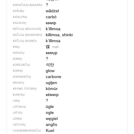
?
KARAČIAJŲ-BALKARŲ
wãdżel
KAŠUBŲ
carbó
KATALONŲ
көмір
KAZACHŲ
k’illimsa
KEČUJŲ (BOLIVIJOS)
killimsa, shinki
KEČUJŲ (EKVADORO)
k’illimsa
KEČUJŲ (KUSKO)
煤
méi
KINŲ
көмүр
KIRGIZŲ
?
KOMIŲ
석탄
KORĖJIEČIŲ
glow
KORNŲ
carbone
KORSIKIEČIŲ
ugljen
KROATŲ
kömür
KRYMO TOTORIŲ
кёмюр
KUMYKŲ
?
LAKŲ
ūgle
LATGALIŲ
ogle
LATVIŲ
węgiel
LENKŲ
anglìs
LIETUVIŲ
Kuel
LIUKSEMBURGIEČIŲ