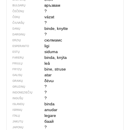
връзвам
BULGARŲ
?
ČEČĖNŲ
vázat
ČEKŲ
?
ČIUVAŠŲ
binde, knytte
DANŲ
?
DARGINŲ
сюлмамс
ERZIŲ
ligi
ESPERANTO
siduma
ESTŲ
binda, knýta
FARERŲ
leâ
FRIULŲ
bine, struse
FRYZŲ
atar
GALISŲ
δένω
GRAIKŲ
?
GRUZINŲ
?
INDONEZIEČIŲ
?
INGUŠŲ
binda
ISLANDŲ
anudar
ISPANŲ
legare
ITALŲ
баай
JAKUTŲ
?
JAPONŲ