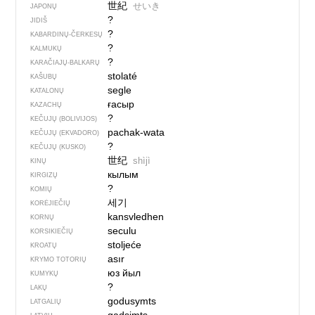
世紀
せいき
JAPONŲ
?
JIDIŠ
?
KABARDINŲ-ČERKESŲ
?
KALMUKŲ
?
KARAČIAJŲ-BALKARŲ
stolaté
KAŠUBŲ
segle
KATALONŲ
ғасыр
KAZACHŲ
?
KEČUJŲ (BOLIVIJOS)
pachak-wata
KEČUJŲ (EKVADORO)
?
KEČUJŲ (KUSKO)
世纪
shìjì
KINŲ
кылым
KIRGIZŲ
?
KOMIŲ
세기
KORĖJIEČIŲ
kansvledhen
KORNŲ
seculu
KORSIKIEČIŲ
stoljeće
KROATŲ
asır
KRYMO TOTORIŲ
юз йыл
KUMYKŲ
?
LAKŲ
godusymts
LATGALIŲ