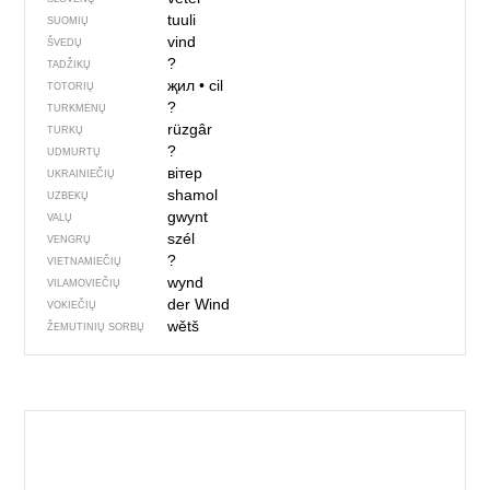
tuuli
SUOMIŲ
vind
ŠVEDŲ
?
TADŽIKŲ
җил
•
cil
TOTORIŲ
?
TURKMĖNŲ
rüzgâr
TURKŲ
?
UDMURTŲ
вітер
UKRAINIEČIŲ
shamol
UZBEKŲ
gwynt
VALŲ
szél
VENGRŲ
?
VIETNAMIEČIŲ
wynd
VILAMOVIEČIŲ
der Wind
VOKIEČIŲ
wětš
ŽEMUTINIŲ SORBŲ