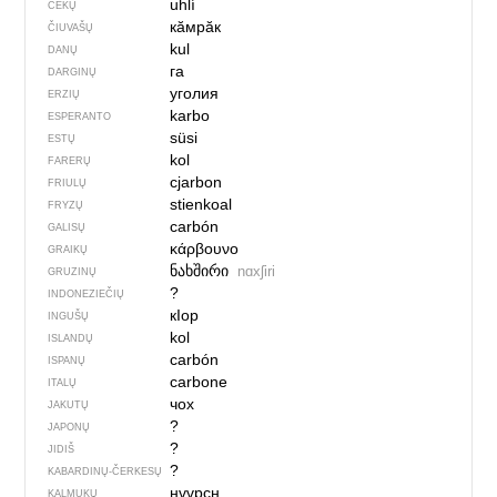
uhlí
ČEKŲ
кӑмрӑк
ČIUVAŠŲ
kul
DANŲ
га
DARGINŲ
уголия
ERZIŲ
karbo
ESPERANTO
süsi
ESTŲ
kol
FARERŲ
cjarbon
FRIULŲ
stienkoal
FRYZŲ
carbón
GALISŲ
κάρβουνο
GRAIKŲ
ნახშირი
nɑxʃiri
GRUZINŲ
?
INDONEZIEČIŲ
кIор
INGUŠŲ
kol
ISLANDŲ
carbón
ISPANŲ
carbone
ITALŲ
чох
JAKUTŲ
?
JAPONŲ
?
JIDIŠ
?
KABARDINŲ-ČERKESŲ
нүүрсн
KALMUKŲ