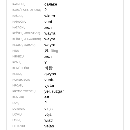
салькн
KALMUKŲ
?
KARAČIAJŲ-BALKARŲ
wiater
KAŠUBŲ
vent
KATALONŲ
жел
KAZACHŲ
wayra
KEČUJŲ (BOLIVIJOS)
wayra
KEČUJŲ (EKVADORO)
wayra
KEČUJŲ (KUSKO)
风
fēng
KINŲ
жел
KIRGIZŲ
?
KOMIŲ
바람
KORĖJIEČIŲ
gwyns
KORNŲ
ventu
KORSIKIEČIŲ
vjetar
KROATŲ
yel, ruzgâr
KRYMO TOTORIŲ
ел
KUMYKŲ
?
LAKŲ
viejs
LATGALIŲ
vējš
LATVIŲ
wiatr
LENKŲ
vė́jas
LIETUVIŲ