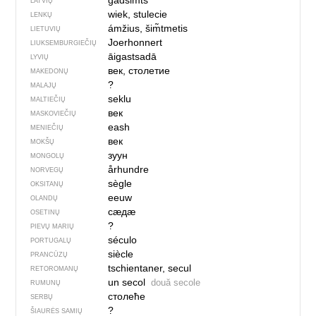
gadsimts
LATVIŲ
wiek, stulecie
LENKŲ
ámžius, šim̃tmetis
LIETUVIŲ
Joerhonnert
LIUKSEMBURGIEČIŲ
āigastsadā
LYVIŲ
век, столетие
MAKEDONŲ
?
MALAJŲ
seklu
MALTIEČIŲ
век
MASKOVIEČIŲ
eash
MENIEČIŲ
век
MOKŠŲ
зуун
MONGOLŲ
århundre
NORVEGŲ
sègle
OKSITANŲ
eeuw
OLANDŲ
сӕдӕ
OSETINŲ
?
PIEVŲ MARIŲ
século
PORTUGALŲ
siècle
PRANCŪZŲ
tschientaner, secul
RETOROMANŲ
un secol
două secole
RUMUNŲ
столеће
SERBŲ
?
ŠIAURĖS SAMIŲ