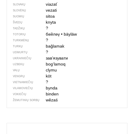
viazať
SLOVAKŲ
vezati
SLOVĖNŲ
sitoa
SUOMIŲ
knyta
ŠVEDŲ
?
TADŽIKŲ
бәйләү
•
bäyläw
TOTORIŲ
?
TURKMĖNŲ
bağlamak
TURKŲ
?
UDMURTŲ
зав’язувати
UKRAINIEČIŲ
bog‘lamoq
UZBEKŲ
clymu
VALŲ
köt
VENGRŲ
?
VIETNAMIEČIŲ
bynda
VILAMOVIEČIŲ
binden
VOKIEČIŲ
wězaś
ŽEMUTINIŲ SORBŲ