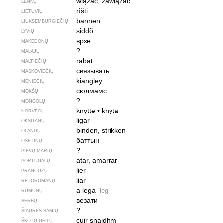
wiązać, zawiązać
LENKŲ
rìšti
LIETUVIŲ
bannen
LIUKSEMBURGIEČIŲ
siddõ
LYVIŲ
врзе
MAKEDONŲ
?
MALAJŲ
rabat
MALTIEČIŲ
связывать
MASKOVIEČIŲ
kiangley
MENIEČIŲ
сюлмамс
MOKŠŲ
?
MONGOLŲ
knytte
•
knyta
NORVEGŲ
ligar
OKSITANŲ
binden, strikken
OLANDŲ
баттын
OSETINŲ
?
PIEVŲ MARIŲ
atar, amarrar
PORTUGALŲ
lier
PRANCŪZŲ
liar
RETOROMANŲ
a lega
leg
RUMUNŲ
везати
SERBŲ
?
ŠIAURĖS SAMIŲ
cuir snaidhm
ŠKOTŲ GEILŲ