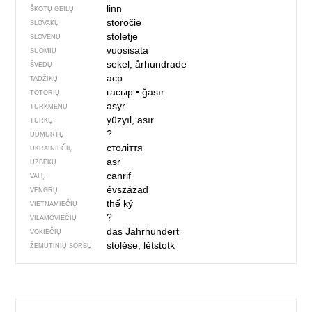
linn
ŠKOTŲ GEILŲ
storočie
SLOVAKŲ
stoletje
SLOVĖNŲ
vuosisata
SUOMIŲ
sekel, århundrade
ŠVEDŲ
аср
TADŽIKŲ
гасыр
•
ğasır
TOTORIŲ
asyr
TURKMĖNŲ
yüzyıl, asır
TURKŲ
?
UDMURTŲ
століття
UKRAINIEČIŲ
asr
UZBEKŲ
canrif
VALŲ
évszázad
VENGRŲ
thế kỷ
VIETNAMIEČIŲ
?
VILAMOVIEČIŲ
das Jahrhundert
VOKIEČIŲ
stolěśe, lětstotk
ŽEMUTINIŲ SORBŲ