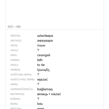
653 – rìšti
шIахIвара
ABAZINŲ
аҿаҳәара
ABCHAZŲ
пхын
ADIGŲ
?
AGULŲ
ceangail
AIRIŲ
lidh
ALBANŲ
to tie
ANGLŲ
կապել
ARMĖNŲ
?
AUKŠTUMŲ MARIŲ
wjazać
AUKŠTUTINIŲ SORBŲ
?
AVARŲ
bağlamaq
AZERBAIDŽANIEČIŲ
вязаць
•
viazać
BALTARUSIŲ
?
BAŠKIRŲ
lotu
BASKŲ
eren
BRETONŲ