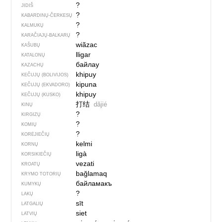
?
JIDIŠ
?
KABARDINŲ-ČERKESŲ
?
KALMUKŲ
?
KARAČIAJŲ-BALKARŲ
wiãzac
KAŠUBŲ
lligar
KATALONŲ
байлау
KAZACHŲ
khipuy
KEČUJŲ (BOLIVIJOS)
kipuna
KEČUJŲ (EKVADORO)
khipuy
KEČUJŲ (KUSKO)
打结
dǎjié
KINŲ
?
KIRGIZŲ
?
KOMIŲ
?
KORĖJIEČIŲ
kelmi
KORNŲ
ligà
KORSIKIEČIŲ
vezati
KROATŲ
bağlamaq
KRYMO TOTORIŲ
байламакъ
KUMYKŲ
?
LAKŲ
sīt
LATGALIŲ
siet
LATVIŲ