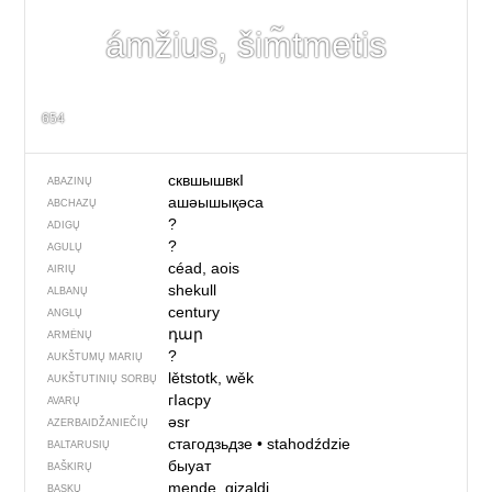
ámžius, šim̃tmetis
654
сквшышвкI
ABAZINŲ
ашәышықәса
ABCHAZŲ
?
ADIGŲ
?
AGULŲ
céad, aois
AIRIŲ
shekull
ALBANŲ
century
ANGLŲ
դար
ARMĖNŲ
?
AUKŠTUMŲ MARIŲ
lětstotk, wěk
AUKŠTUTINIŲ SORBŲ
гIасру
AVARŲ
əsr
AZERBAIDŽANIEČIŲ
стагодзьдзе
•
stahodździe
BALTARUSIŲ
быуат
BAŠKIRŲ
mende, gizaldi
BASKŲ