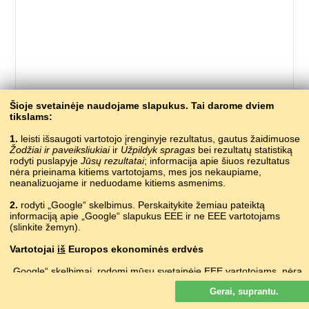
655 – grą̃žtas
Šioje svetainėje naudojame slapukus. Tai darome dviem
tikslams:
рыххвга, кIылчIвага
ABAZINŲ
1.
leisti išsaugoti vartotojo įrenginyje rezultatus, gautus žaidimuose
аҟлымҵә
ABCHAZŲ
Žodžiai ir paveiksliukiai
ir
Užpildyk spragas
bei rezultatų statistiką
?
ADIGŲ
rodyti puslapyje
Jūsų rezultatai
; informacija apie šiuos rezultatus
?
AGULŲ
nėra prieinama kitiems vartotojams, mes jos nekaupiame,
druilire
neanalizuojame ir neduodame kitiems asmenims.
AIRIŲ
turjelë
ALBANŲ
2.
rodyti „Google“ skelbimus. Perskaitykite žemiau pateiktą
drill
ANGLŲ
informaciją apie „Google“ slapukus EEE ir ne EEE vartotojams
գայլիկոն
ARMĖNŲ
(slinkite žemyn).
?
AUKŠTUMŲ MARIŲ
Vartotojai
iš
Europos ekonominės erdvės
njeboz
AUKŠTUTINIŲ SORBŲ
борлъаро
AVARŲ
„Google“ skelbimai, rodomi mūsų svetainėje EEE vartotojams,
nėra
burğu
AZERBAIDŽANIEČIŲ
suasmeninti. Nors šie skelbimai slapukų nenaudoja suasmeninimui,
сьвідар
•
śvidar
Gerai, suprantu.
bet jie juos naudoja, kad būtų galima riboti dažnumą, parengti
BALTARUSIŲ
suvestines ataskaitas apie skelbimus ir kovoti su sukčiavimu ir
бырау
BAŠKIRŲ