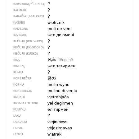
?
KABARDINŲ-ČERKESŲ
?
KALMUKŲ
?
KARAČIAJŲ-BALKARŲ
wietrznik
KAŠUBŲ
molí de vent
KATALONŲ
жел диірмені
KAZACHŲ
?
KEČUJŲ (BOLIVIJOS)
?
KEČUJŲ (EKVADORO)
?
KEČUJŲ (KUSKO)
风车
fēngchē
KINŲ
жел тегирмен
KIRGIZŲ
?
KOMIŲ
풍차
KORĖJIEČIŲ
melin wyns
KORNŲ
mulinu di ventu
KORSIKIEČIŲ
vjetrenjača
KROATŲ
yel degirmen
KRYMO TOTORIŲ
ел тирмен
KUMYKŲ
?
LAKŲ
viejineicys
LATGALIŲ
vējdzirnavas
LATVIŲ
wiatrak
LENKŲ