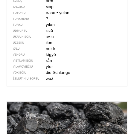
orm
ŠVEDŲ
мор
TADŽIKŲ
елан
•
yelan
TOTORIŲ
?
TURKMĖNŲ
yılan
TURKŲ
кый
UDMURTŲ
змія
UKRAINIEČIŲ
ilon
UZBEKŲ
neidr
VALŲ
kígyó
VENGRŲ
rắn
VIETNAMIEČIŲ
yter
VILAMOVIEČIŲ
die Schlange
VOKIEČIŲ
wuž
ŽEMUTINIŲ SORBŲ