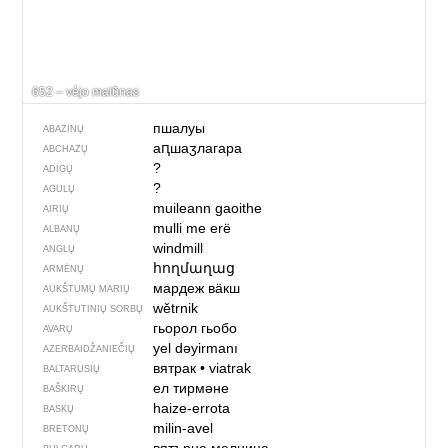
652 – vė́jo malū̃nas
пшалуы
ABAZINŲ
аԥшаӡлагара
ABCHAZŲ
?
ADIGŲ
?
AGULŲ
muileann gaoithe
AIRIŲ
mulli me erë
ALBANŲ
windmill
ANGLŲ
հողմաղաց
ARMĖNŲ
мардеж вӓкш
AUKŠTUMŲ MARIŲ
wětrnik
AUKŠTUTINIŲ SORBŲ
гьорол гьобо
AVARŲ
yel dəyirmanı
AZERBAIDŽANIEČIŲ
вятрак
•
viatrak
BALTARUSIŲ
ел тирмәне
BAŠKIRŲ
haize-errota
BASKŲ
milin-avel
BRETONŲ