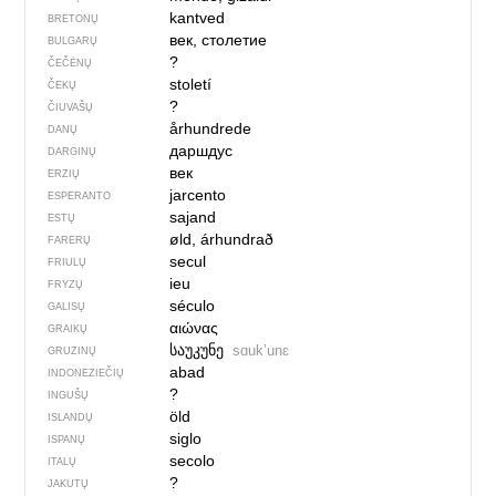
kantved
BRETONŲ
век, столетие
BULGARŲ
?
ČEČĖNŲ
století
ČEKŲ
?
ČIUVAŠŲ
århundrede
DANŲ
даршдус
DARGINŲ
век
ERZIŲ
jarcento
ESPERANTO
sajand
ESTŲ
øld, árhundrað
FARERŲ
secul
FRIULŲ
ieu
FRYZŲ
século
GALISŲ
αιώνας
GRAIKŲ
საუკუნე
sɑukʼunɛ
GRUZINŲ
abad
INDONEZIEČIŲ
?
INGUŠŲ
öld
ISLANDŲ
siglo
ISPANŲ
secolo
ITALŲ
?
JAKUTŲ