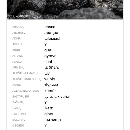
650 – anglìs
рачва
ABAZINŲ
арацәа
ABCHAZŲ
шIомыкI
ADIGŲ
?
AGULŲ
gual
AIRIŲ
qymyr
ALBANŲ
coal
ANGLŲ
ածուխ
ARMĖNŲ
шӱ
AUKŠTUMŲ MARIŲ
wuhlo
AUKŠTUTINIŲ SORBŲ
тIурччи
AVARŲ
kömür
AZERBAIDŽANIEČIŲ
вугаль
•
vuhal
BALTARUSIŲ
?
BAŠKIRŲ
ikatz
BASKŲ
glaou
BRETONŲ
въглища
BULGARŲ
?
ČEČĖNŲ