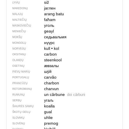
siž
LYVIŲ
јаглен
MAKEDONŲ
arang batu
MALAJŲ
faħam
MALTIEČIŲ
уголь
MASKOVIEČIŲ
geayl
MENIEČIŲ
седьвальмя
MOKŠŲ
нүүрс
MONGOLŲ
kull
•
kol
NORVEGŲ
carbon
OKSITANŲ
steenkool
OLANDŲ
ӕвзалы
OSETINŲ
шӱй
PIEVŲ MARIŲ
carvão
PORTUGALŲ
charbon
PRANCŪZŲ
charvun
RETOROMANŲ
un cărbune
doi cărbuni
RUMUNŲ
угаљ
SERBŲ
koalla
ŠIAURĖS SAMIŲ
gual
ŠKOTŲ GEILŲ
uhlie
SLOVAKŲ
premog
SLOVĖNŲ