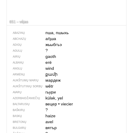
651 – vė́jas
пша, пшыхь
ABAZINŲ
аԥша
ABCHAZŲ
жьыбгъэ
ADIGŲ
?
AGULŲ
gaoth
AIRIŲ
erë
ALBANŲ
wind
ANGLŲ
քամի
ARMĖNŲ
мардеж
AUKŠTUMŲ MARIŲ
wětr
AUKŠTUTINIŲ SORBŲ
гьури
AVARŲ
külək, yel
AZERBAIDŽANIEČIŲ
вецер
•
viecier
BALTARUSIŲ
?
BAŠKIRŲ
haize
BASKŲ
avel
BRETONŲ
вятър
BULGARŲ