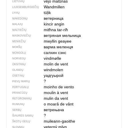
vė́jo malū̃nas
LIETUVIŲ
Wandmillen
LIUKSEMBURGIEČIŲ
tūļik
LYVIŲ
ветерница
MAKEDONŲ
kincir angin
MALAJŲ
mitħna tar-riħ
MALTIEČIŲ
ветряная мельница
MASKOVIEČIŲ
mwyllin geayee
MENIEČIŲ
варма меленця
MOKŠŲ
салхин сэнс
MONGOLŲ
vindmølle
NORVEGŲ
molin de vent
OKSITANŲ
windmolen
OLANDŲ
уадгуырой
OSETINŲ
?
PIEVŲ MARIŲ
moinho de vento
PORTUGALŲ
moulin à vent
PRANCŪZŲ
mulin da vent
RETOROMANŲ
o moară de vânt
RUMUNŲ
ветрењача
SERBŲ
?
ŠIAURĖS SAMIŲ
muileann-gaoithe
ŠKOTŲ GEILŲ
veterný mlyn
SLOVAKŲ