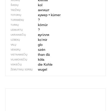
kivihiili
SUOMIŲ
kol
ŠVEDŲ
ангишт
TADŽIKŲ
күмер
•
kümer
TOTORIŲ
?
TURKMĖNŲ
kömür
TURKŲ
?
UDMURTŲ
вугілля
UKRAINIEČIŲ
ko‘mir
UZBEKŲ
glo
VALŲ
szén
VENGRŲ
than đá
VIETNAMIEČIŲ
köła
VILAMOVIEČIŲ
die Kohle
VOKIEČIŲ
wugel
ŽEMUTINIŲ SORBŲ