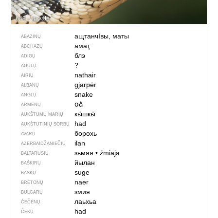
649 – gyvãtė
ащтанчIвы, маты
ABAZINŲ
амаҭ
ABCHAZŲ
блэ
ADIGŲ
?
AGULŲ
nathair
AIRIŲ
gjarpër
ALBANŲ
snake
ANGLŲ
օձ
ARMĖNŲ
кӹшкӹ
AUKŠTUMŲ MARIŲ
had
AUKŠTUTINIŲ SORBŲ
борохь
AVARŲ
ilan
AZERBAIDŽANIEČIŲ
зьмяя
•
źmiaja
BALTARUSIŲ
йылан
BAŠKIRŲ
suge
BASKŲ
naer
BRETONŲ
змия
BULGARŲ
лаьхьа
ČEČĖNŲ
had
ČEKŲ