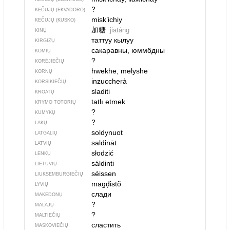
?
KEČUJŲ (EKVADORO)
misk’ichiy
KEČUJŲ (KUSKO)
加糖
jiātáng
KINŲ
таттуу кылуу
KIRGIZŲ
сакаравны, юммӧдны
KOMIŲ
?
KORĖJIEČIŲ
hwekhe, melyshe
KORNŲ
inzuccherà
KORSIKIEČIŲ
sladiti
KROATŲ
tatlı etmek
KRYMO TOTORIŲ
?
KUMYKŲ
?
LAKŲ
soldynuot
LATGALIŲ
saldināt
LATVIŲ
słodzić
LENKŲ
sáldinti
LIETUVIŲ
séissen
LIUKSEMBURGIEČIŲ
magḑistõ
LYVIŲ
слади
MAKEDONŲ
?
MALAJŲ
?
MALTIEČIŲ
сластить
MASKOVIEČIŲ