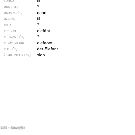
fil
TURKŲ
?
UDMURTŲ
слон
UKRAINIEČIŲ
fil
UZBEKŲ
?
VALŲ
elefánt
VENGRŲ
?
VIETNAMIEČIŲ
elefaont
VILAMOVIEČIŲ
der Elefant
VOKIEČIŲ
słon
ŽEMUTINIŲ SORBŲ
534 – klausýtis