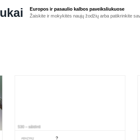
iukai
Europos ir pasaulio kalbos paveiksliukuose
Žaiskite ir mokykitės naujų žodžių arba patikrinkite s
530 – sáldinti
?
ABAZINŲ