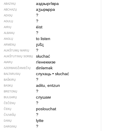
аздзыр­гIвра
ABAZINŲ
аӡырҩрра
ABCHAZŲ
?
ADIGŲ
?
AGULŲ
éist
AIRIŲ
?
ALBANŲ
to listen
ANGLŲ
լսել
ARMĖNŲ
?
AUKŠTUMŲ MARIŲ
słuchać
AUKŠTUTINIŲ SORBŲ
гIенеккизе
AVARŲ
dinləmək
AZERBAIDŽANIEČIŲ
слухаць
•
słuchać
BALTARUSIŲ
?
BAŠKIRŲ
aditu, entzun
BASKŲ
?
BRETONŲ
слушам
BULGARŲ
?
ČEČĖNŲ
poslouchat
ČEKŲ
?
ČIUVAŠŲ
lytte
DANŲ
?
DARGINŲ