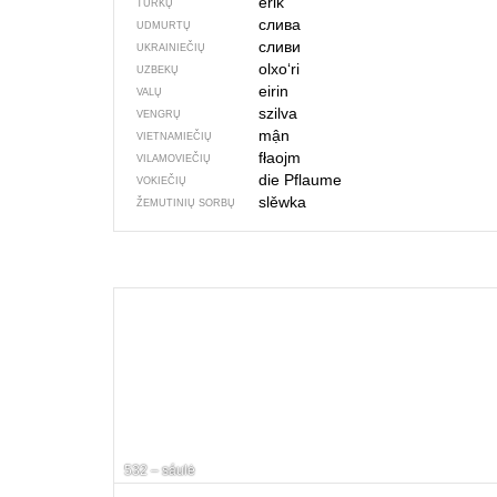
erik
TURKŲ
слива
UDMURTŲ
сливи
UKRAINIEČIŲ
olxoʻri
UZBEKŲ
eirin
VALŲ
szilva
VENGRŲ
mận
VIETNAMIEČIŲ
fłaojm
VILAMOVIEČIŲ
die Pflaume
VOKIEČIŲ
slěwka
ŽEMUTINIŲ SORBŲ
532 – sáulė