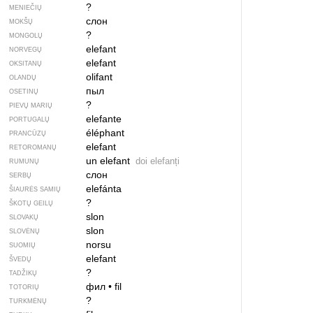
?
MENIEČIŲ
слон
MOKŠŲ
?
MONGOLŲ
elefant
NORVEGŲ
elefant
OKSITANŲ
olifant
OLANDŲ
пыл
OSETINŲ
?
PIEVŲ MARIŲ
elefante
PORTUGALŲ
éléphant
PRANCŪZŲ
elefant
RETOROMANŲ
un elefant
doi elefanți
RUMUNŲ
слон
SERBŲ
elefánta
ŠIAURĖS SAMIŲ
?
ŠKOTŲ GEILŲ
slon
SLOVAKŲ
slon
SLOVĖNŲ
norsu
SUOMIŲ
elefant
ŠVEDŲ
?
TADŽIKŲ
фил
•
fil
TOTORIŲ
?
TURKMĖNŲ