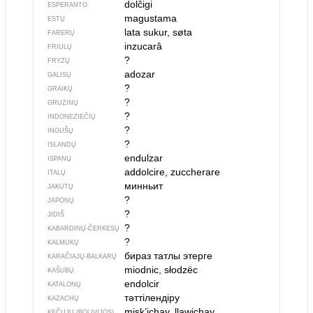
dolĉigi
ESPERANTO
magustama
ESTŲ
lata sukur, søta
FARERŲ
inzucarâ
FRIULŲ
?
FRYZŲ
adozar
GALISŲ
?
GRAIKŲ
?
GRUZINŲ
?
INDONEZIEČIŲ
?
INGUŠŲ
?
ISLANDŲ
endulzar
ISPANŲ
addolcire, zuccherare
ITALŲ
минньит
JAKUTŲ
?
JAPONŲ
?
JIDIŠ
?
KABARDINŲ-ČERKESŲ
?
KALMUKŲ
бираз татлы этер­ге
KARAČIAJŲ-BALKARŲ
miodnic, słodzëc
KAŠUBŲ
endolcir
KATALONŲ
тәттілендіру
KAZACHŲ
misk’ichay, llawichay
KEČUJŲ (BOLIVIJOS)