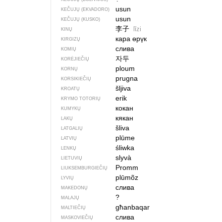
usun
KEČUJŲ (EKVADORO)
usun
KEČUJŲ (KUSKO)
李子
lǐzi
KINŲ
кара өрүк
KIRGIZŲ
слива
KOMIŲ
자두
KORĖJIEČIŲ
ploum
KORNŲ
prugna
KORSIKIEČIŲ
šljiva
KROATŲ
erik
KRYMO TOTORIŲ
кокан
KUMYKŲ
кякан
LAKŲ
šliva
LATGALIŲ
plūme
LATVIŲ
śliwka
LENKŲ
slyvà
LIETUVIŲ
Promm
LIUKSEMBURGIEČIŲ
plūmõz
LYVIŲ
слива
MAKEDONŲ
?
MALAJŲ
għanbaqar
MALTIEČIŲ
слива
MASKOVIEČIŲ