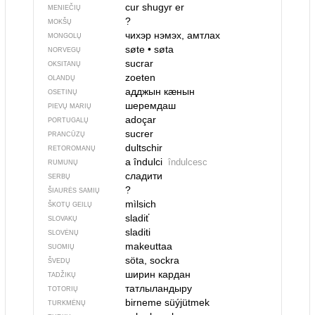
cur shugyr er
MENIEČIŲ
?
MOKŠŲ
чихэр нэмэх, амтлах
MONGOLŲ
søte
•
søta
NORVEGŲ
sucrar
OKSITANŲ
zoeten
OLANDŲ
адджын кӕнын
OSETINŲ
шеремдаш
PIEVŲ MARIŲ
adoçar
PORTUGALŲ
sucrer
PRANCŪZŲ
dultschir
RETOROMANŲ
a îndulci
îndulcesc
RUMUNŲ
сладити
SERBŲ
?
ŠIAURĖS SAMIŲ
mìlsich
ŠKOTŲ GEILŲ
sladiť
SLOVAKŲ
sladiti
SLOVĖNŲ
makeuttaa
SUOMIŲ
söta, sockra
ŠVEDŲ
ширин кардан
TADŽIKŲ
татлыландыру
TOTORIŲ
birneme süýjütmek
TURKMĖNŲ