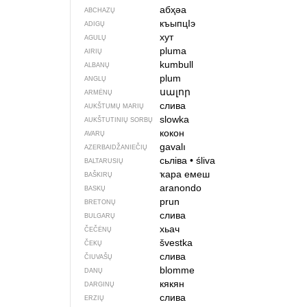
абҳәа
ABCHAZŲ
къыпцIэ
ADIGŲ
хут
AGULŲ
pluma
AIRIŲ
kumbull
ALBANŲ
plum
ANGLŲ
սալոր
ARMĖNŲ
слива
AUKŠTUMŲ MARIŲ
slowka
AUKŠTUTINIŲ SORBŲ
кокон
AVARŲ
gavalı
AZERBAIDŽANIEČIŲ
сьліва
•
śliva
BALTARUSIŲ
ҡара емеш
BAŠKIRŲ
aranondo
BASKŲ
prun
BRETONŲ
слива
BULGARŲ
хьач
ČEČĖNŲ
švestka
ČEKŲ
слива
ČIUVAŠŲ
blomme
DANŲ
кякян
DARGINŲ
слива
ERZIŲ