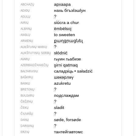
архаара
ABCHAZŲ
нахь бгъэIэшIун
ADIGŲ
?
AGULŲ
siúcra a chur
AIRIŲ
ëmbëlsoj
ALBANŲ
to sweeten
ANGLŲ
քաղցրացնել
ARMĖNŲ
?
AUKŠTUMŲ MARIŲ
słódnić
AUKŠTUTINIŲ SORBŲ
гьуин гьабизе
AVARŲ
şirni qatmaq
AZERBAIDŽANIEČIŲ
саладзіць
•
saładzić
BALTARUSIŲ
шәкәрләү
BAŠKIRŲ
azukretu
BASKŲ
?
BRETONŲ
подслаждам
BULGARŲ
?
ČEČĖNŲ
sladit
ČEKŲ
?
ČIUVAŠŲ
søde, forsøde
DANŲ
?
DARGINŲ
тантейгавтомс
ERZIŲ