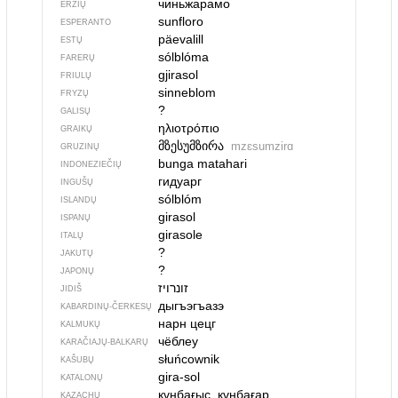
чиньжарамо
ERZIŲ
sunfloro
ESPERANTO
päevalill
ESTŲ
sólblóma
FARERŲ
gjirasol
FRIULŲ
sinneblom
FRYZŲ
?
GALISŲ
ηλιοτρόπιο
GRAIKŲ
მზესუმზირა
mzɛsumzirɑ
GRUZINŲ
bunga matahari
INDONEZIEČIŲ
гидуарг
INGUŠŲ
sólblóm
ISLANDŲ
girasol
ISPANŲ
girasole
ITALŲ
?
JAKUTŲ
?
JAPONŲ
זונרויז
JIDIŠ
дыгъэгъазэ
KABARDINŲ-ČERKESŲ
нарн цецг
KALMUKŲ
чёблеу
KARAČIAJŲ-BALKARŲ
słuńcownik
KAŠUBŲ
gira-sol
KATALONŲ
күнбағыс, күнбағар
KAZACHŲ