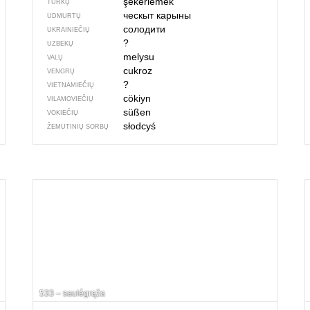
şekerlemek
TURKŲ
ческыт карыны
UDMURTŲ
солодити
UKRAINIEČIŲ
?
UZBEKŲ
melysu
VALŲ
cukroz
VENGRŲ
?
VIETNAMIEČIŲ
cökiyn
VILAMOVIEČIŲ
süßen
VOKIEČIŲ
słodcyś
ŽEMUTINIŲ SORBŲ
533 – saulė́grąža