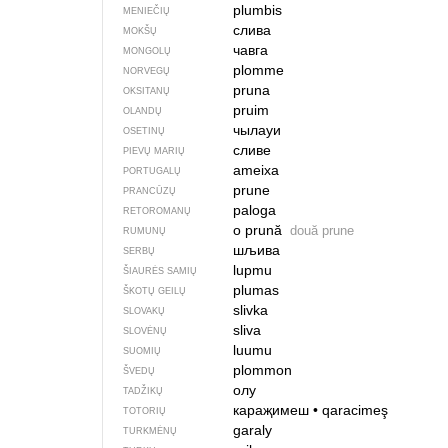
plumbis
MENIEČIŲ
слива
MOKŠŲ
чавга
MONGOLŲ
plomme
NORVEGŲ
pruna
OKSITANŲ
pruim
OLANDŲ
чылауи
OSETINŲ
сливе
PIEVŲ MARIŲ
ameixa
PORTUGALŲ
prune
PRANCŪZŲ
paloga
RETOROMANŲ
o prună
două prune
RUMUNŲ
шљива
SERBŲ
lupmu
ŠIAURĖS SAMIŲ
plumas
ŠKOTŲ GEILŲ
slivka
SLOVAKŲ
sliva
SLOVĖNŲ
luumu
SUOMIŲ
plommon
ŠVEDŲ
олу
TADŽIKŲ
караҗимеш
•
qaracimeş
TOTORIŲ
garaly
TURKMĖNŲ