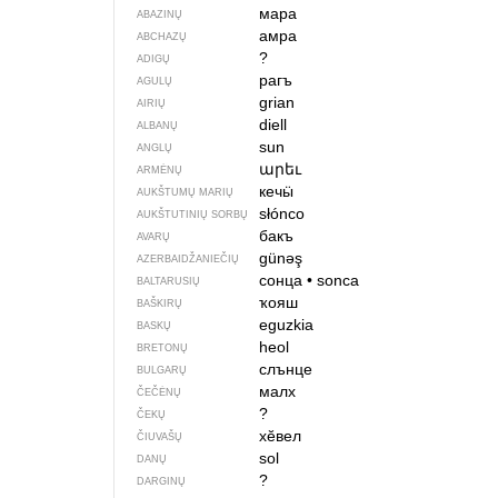
мара
ABAZINŲ
амра
ABCHAZŲ
?
ADIGŲ
рагъ
AGULŲ
grian
AIRIŲ
diell
ALBANŲ
sun
ANGLŲ
արեւ
ARMĖNŲ
кечӹ
AUKŠTUMŲ MARIŲ
słónco
AUKŠTUTINIŲ SORBŲ
бакъ
AVARŲ
günəş
AZERBAIDŽANIEČIŲ
сонца
•
sonca
BALTARUSIŲ
ҡояш
BAŠKIRŲ
eguzkia
BASKŲ
heol
BRETONŲ
слънце
BULGARŲ
малх
ČEČĖNŲ
?
ČEKŲ
хӗвел
ČIUVAŠŲ
sol
DANŲ
?
DARGINŲ