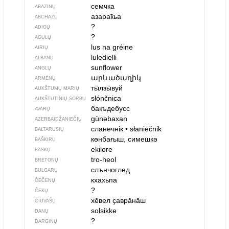
семчка
ABAZINŲ
азараҟьа
ABCHAZŲ
?
ADIGŲ
?
AGULŲ
lus na gréine
AIRIŲ
luledielli
ALBANŲ
sunflower
ANGLŲ
արևածաղիկ
ARMĖNŲ
тӹлзӹвуй
AUKŠTUMŲ MARIŲ
słónčnica
AUKŠTUTINIŲ SORBŲ
бакъдебусс
AVARŲ
günəbaxan
AZERBAIDŽANIEČIŲ
сланечнік
•
słaniečnik
BALTARUSIŲ
көнбағыш, симешкә
BAŠKIRŲ
ekilore
BASKŲ
tro-heol
BRETONŲ
слънчоглед
BULGARŲ
кхахьпа
ČEČĖNŲ
?
ČEKŲ
хӗвел ҫаврӑнӑш
ČIUVAŠŲ
solsikke
DANŲ
?
DARGINŲ