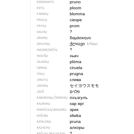
pruno
ESPERANTO
ploom
ESTŲ
blomma
FARERŲ
ciespe
FRIULŲ
prom
FRYZŲ
?
GALISŲ
δαμάσκηνο
GRAIKŲ
ქლიავი
kʰliɑvi
GRUZINŲ
?
INDONEZIEČIŲ
хьач
INGUŠŲ
plóma
ISLANDŲ
ciruela
ISPANŲ
prugna
ITALŲ
слива
JAKUTŲ
セイヨウスモモ
JAPONŲ
פלוים
JIDIŠ
пхъэгулъ
KABARDINŲ-ČERKESŲ
хар өрг
KALMUKŲ
эрик
KARAČIAJŲ-BALKARŲ
sliwka
KAŠUBŲ
pruna
KATALONŲ
алхоры
KAZACHŲ
?
KEČUJŲ (BOLIVIJOS)