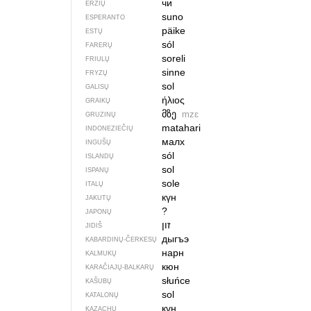
чи
ERZIŲ
suno
ESPERANTO
päike
ESTŲ
sól
FARERŲ
soreli
FRIULŲ
sinne
FRYZŲ
sol
GALISŲ
ήλιος
GRAIKŲ
მზე
mzɛ
GRUZINŲ
matahari
INDONEZIEČIŲ
малх
INGUŠŲ
sól
ISLANDŲ
sol
ISPANŲ
sole
ITALŲ
күн
JAKUTŲ
?
JAPONŲ
זון
JIDIŠ
дыгъэ
KABARDINŲ-ČERKESŲ
нарн
KALMUKŲ
кюн
KARAČIAJŲ-BALKARŲ
słuńce
KAŠUBŲ
sol
KATALONŲ
күн
KAZACHŲ