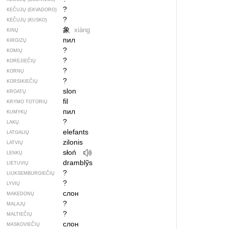
?
KEČUJŲ (EKVADORO)
?
KEČUJŲ (KUSKO)
象
xiàng
KINŲ
пил
KIRGIZŲ
?
KOMIŲ
?
KORĖJIEČIŲ
?
KORNŲ
?
KORSIKIEČIŲ
slon
KROATŲ
fil
KRYMO TOTORIŲ
пил
KUMYKŲ
?
LAKŲ
elefants
LATGALIŲ
zilonis
LATVIŲ
słoń
LENKŲ
dramblỹs
LIETUVIŲ
?
LIUKSEMBURGIEČIŲ
?
LYVIŲ
слон
MAKEDONŲ
?
MALAJŲ
?
MALTIEČIŲ
слон
MASKOVIEČIŲ