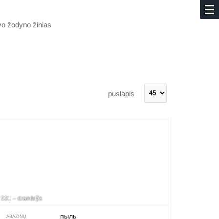
avo žodyno žinias
puslapis
531 – dramblỹs
пыль
ABAZINŲ