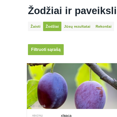
Žodžiai ir paveiksl
Žaisti
Žodžiai
Jūsų rezultatai
Rekordai
Filtruoti sąrašą
529 – slyvà
хIваса
ABAZINŲ