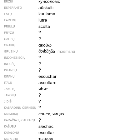
кунсоломс
ERZIŲ
aŭskulti
ESPERANTO
kuulama
ESTŲ
lutra
FARERŲ
scoltâ
FRIULŲ
?
FRYZŲ
?
GALISŲ
ακούω
GRAIKŲ
მოსმენა
mɔsmɛnɑ
GRUZINŲ
?
INDONEZIEČIŲ
?
INGUŠŲ
?
ISLANDŲ
escuchar
ISPANŲ
ascoltare
ITALŲ
иһит
JAKUTŲ
?
JAPONŲ
?
JIDIŠ
?
KABARDINŲ-ČERKESŲ
сонсх, чицнх
KALMUKŲ
?
KARAČIAJŲ-BALKARŲ
słëchac
KAŠUBŲ
escoltar
KATALONŲ
тыңдау
KAZACHŲ