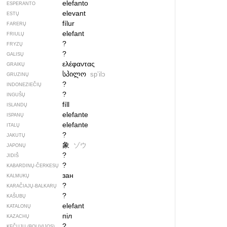
elefanto
ESPERANTO
elevant
ESTŲ
fílur
FARERŲ
elefant
FRIULŲ
?
FRYZŲ
?
GALISŲ
ελέφαντας
GRAIKŲ
სპილო
spʼilɔ
GRUZINŲ
?
INDONEZIEČIŲ
?
INGUŠŲ
fíll
ISLANDŲ
elefante
ISPANŲ
elefante
ITALŲ
?
JAKUTŲ
象
ゾウ
JAPONŲ
?
JIDIŠ
?
KABARDINŲ-ČERKESŲ
зан
KALMUKŲ
?
KARAČIAJŲ-BALKARŲ
?
KAŠUBŲ
elefant
KATALONŲ
піл
KAZACHŲ
?
KEČUJŲ (BOLIVIJOS)