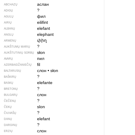
аслан
ABCHAZŲ
?
ADIGŲ
фил
AGULŲ
eilifint
AIRIŲ
elefant
ALBANŲ
elephant
ANGLŲ
փիղ
ARMĖNŲ
?
AUKŠTUMŲ MARIŲ
słon
AUKŠTUTINIŲ SORBŲ
пил
AVARŲ
fil
AZERBAIDŽANIEČIŲ
слон
•
słon
BALTARUSIŲ
?
BAŠKIRŲ
elefante
BASKŲ
?
BRETONŲ
слон
BULGARŲ
?
ČEČĖNŲ
slon
ČEKŲ
?
ČIUVAŠŲ
elefant
DANŲ
?
DARGINŲ
слон
ERZIŲ