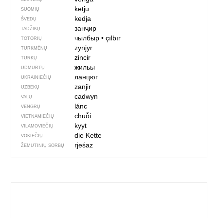
ketju
SUOMIŲ
kedja
ŠVEDŲ
занҷир
TADŽIKŲ
чылбыр
•
çılbır
TOTORIŲ
zynjyr
TURKMĖNŲ
zincir
TURKŲ
жильы
UDMURTŲ
ланцюг
UKRAINIEČIŲ
zanjir
UZBEKŲ
cadwyn
VALŲ
lánc
VENGRŲ
chuỗi
VIETNAMIEČIŲ
kyyt
VILAMOVIEČIŲ
die Kette
VOKIEČIŲ
rjeśaz
ŽEMUTINIŲ SORBŲ