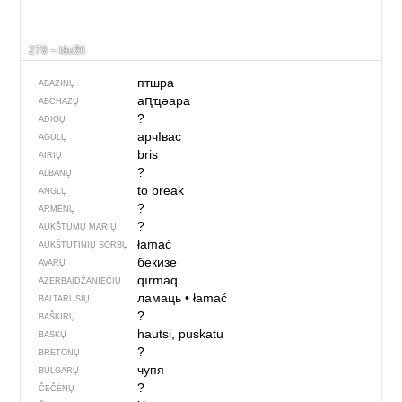
278 – láužti
птшра
ABAZINŲ
аԥҵәара
ABCHAZŲ
?
ADIGŲ
арчIвас
AGULŲ
bris
AIRIŲ
?
ALBANŲ
to break
ANGLŲ
?
ARMĖNŲ
?
AUKŠTUMŲ MARIŲ
łamać
AUKŠTUTINIŲ SORBŲ
бекизе
AVARŲ
qırmaq
AZERBAIDŽANIEČIŲ
ламаць
•
łamać
BALTARUSIŲ
?
BAŠKIRŲ
hautsi, puskatu
BASKŲ
?
BRETONŲ
чупя
BULGARŲ
?
ČEČĖNŲ