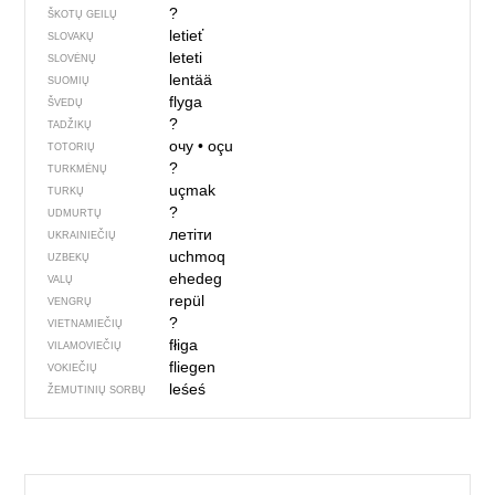
?
ŠKOTŲ GEILŲ
letieť
SLOVAKŲ
leteti
SLOVĖNŲ
lentää
SUOMIŲ
flyga
ŠVEDŲ
?
TADŽIKŲ
очу
•
oçu
TOTORIŲ
?
TURKMĖNŲ
uçmak
TURKŲ
?
UDMURTŲ
летіти
UKRAINIEČIŲ
uchmoq
UZBEKŲ
ehedeg
VALŲ
repül
VENGRŲ
?
VIETNAMIEČIŲ
fłiga
VILAMOVIEČIŲ
fliegen
VOKIEČIŲ
leśeś
ŽEMUTINIŲ SORBŲ