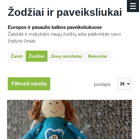
Žodžiai ir paveiksliukai
Europos ir pasaulio kalbos paveiksliukuose
Žaiskite ir mokykitės naujų žodžių arba patikrinkite savo
žodyno žinias
Žaisti
Žodžiai
Jūsų rezultatai
Rekordai
Filtruoti sąrašą
puslapis