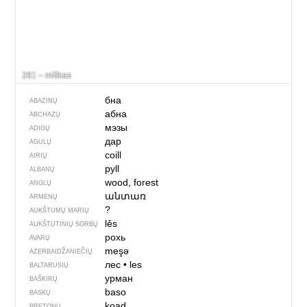
281 – mìškas
бна
ABAZINŲ
абна
ABCHAZŲ
мэзы
ADIGŲ
дар
AGULŲ
coill
AIRIŲ
pyll
ALBANŲ
wood, forest
ANGLŲ
անտառ
ARMĖNŲ
?
AUKŠTUMŲ MARIŲ
lěs
AUKŠTUTINIŲ SORBŲ
рохь
AVARŲ
meşə
AZERBAIDŽANIEČIŲ
лес
•
les
BALTARUSIŲ
урман
BAŠKIRŲ
baso
BASKŲ
koad
BRETONŲ