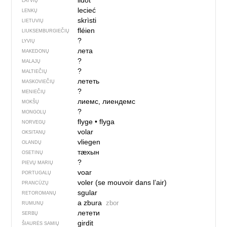
lidot
LATVIŲ
lecieć
LENKŲ
skrìsti
LIETUVIŲ
fléien
LIUKSEMBURGIEČIŲ
?
LYVIŲ
лета
MAKEDONŲ
?
MALAJŲ
?
MALTIEČIŲ
лететь
MASKOVIEČIŲ
?
MENIEČIŲ
лиемс, лиендемс
MOKŠŲ
?
MONGOLŲ
flyge
•
flyga
NORVEGŲ
volar
OKSITANŲ
vliegen
OLANDŲ
тӕхын
OSETINŲ
?
PIEVŲ MARIŲ
voar
PORTUGALŲ
voler (se mouvoir dans l’air)
PRANCŪZŲ
sgular
RETOROMANŲ
a zbura
zbor
RUMUNŲ
летети
SERBŲ
girdit
ŠIAURĖS SAMIŲ