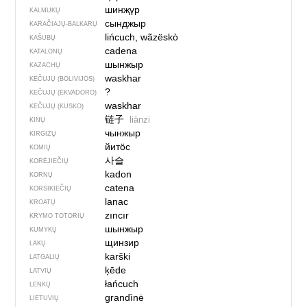
шинҗүр
KALMUKŲ
сынджыр
KARAČIAJŲ-BALKARŲ
lińcuch, wãzëskò
KAŠUBŲ
cadena
KATALONŲ
шынжыр
KAZACHŲ
waskhar
KEČUJŲ (BOLIVIJOS)
?
KEČUJŲ (EKVADORO)
waskhar
KEČUJŲ (KUSKO)
链子
liànzi
KINŲ
чынжыр
KIRGIZŲ
йитӧс
KOMIŲ
사슬
KORĖJIEČIŲ
kadon
KORNŲ
catena
KORSIKIEČIŲ
lanac
KROATŲ
zıncır
KRYMO TOTORIŲ
шынжыр
KUMYKŲ
щинзир
LAKŲ
karški
LATGALIŲ
ķēde
LATVIŲ
łańcuch
LENKŲ
grandìnė
LIETUVIŲ