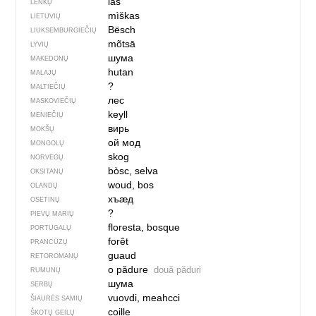
las
LENKŲ
mìškas
LIETUVIŲ
Bësch
LIUKSEMBURGIEČIŲ
mõtsā
LYVIŲ
шума
MAKEDONŲ
hutan
MALAJŲ
?
MALTIEČIŲ
лес
MASKOVIEČIŲ
keyll
MENIEČIŲ
вирь
MOKŠŲ
ой мод
MONGOLŲ
skog
NORVEGŲ
bòsc, selva
OKSITANŲ
woud, bos
OLANDŲ
хъӕд
OSETINŲ
?
PIEVŲ MARIŲ
floresta, bosque
PORTUGALŲ
forêt
PRANCŪZŲ
guaud
RETOROMANŲ
o pădure
două păduri
RUMUNŲ
шума
SERBŲ
vuovdi, meahcci
ŠIAURĖS SAMIŲ
coille
ŠKOTŲ GEILŲ