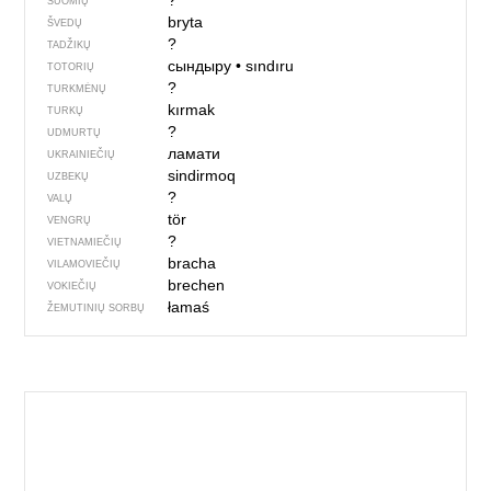
?
SUOMIŲ
bryta
ŠVEDŲ
?
TADŽIKŲ
сындыру
•
sındıru
TOTORIŲ
?
TURKMĖNŲ
kırmak
TURKŲ
?
UDMURTŲ
ламати
UKRAINIEČIŲ
sindirmoq
UZBEKŲ
?
VALŲ
tör
VENGRŲ
?
VIETNAMIEČIŲ
bracha
VILAMOVIEČIŲ
brechen
VOKIEČIŲ
łamaś
ŽEMUTINIŲ SORBŲ