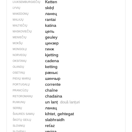
Ketten
LIUKSEMBURGIEČIŲ
skēḑ
LYVIŲ
ланец
MAKEDONŲ
rantai
MALAJŲ
katina
MALTIEČIŲ
цепь
MASKOVIEČIŲ
geuley
MENIEČIŲ
цинзер
MOKŠŲ
гинж
MONGOLŲ
kjetting
NORVEGŲ
cadena
OKSITANŲ
ketting
OLANDŲ
рӕхыс
OSETINŲ
шинчыр
PIEVŲ MARIŲ
corrente
PORTUGALŲ
chaîne
PRANCŪZŲ
chadaina
RETOROMANŲ
un lanț
două lanțuri
RUMUNŲ
ланац
SERBŲ
kihtet, gehtegat
ŠIAURĖS SAMIŲ
slabhraidh
ŠKOTŲ GEILŲ
reťaz
SLOVAKŲ
veriga
SLOVĖNŲ