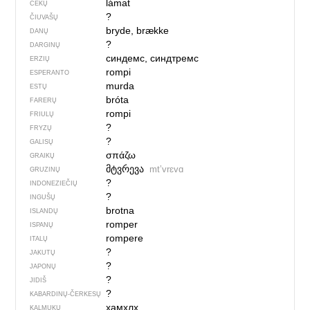
lámat
ČEKŲ
?
ČIUVAŠŲ
bryde, brække
DANŲ
?
DARGINŲ
синдемс, синдтремс
ERZIŲ
rompi
ESPERANTO
murda
ESTŲ
bróta
FARERŲ
rompi
FRIULŲ
?
FRYZŲ
?
GALISŲ
σπάζω
GRAIKŲ
მტვრევა
mtʼvrɛvɑ
GRUZINŲ
?
INDONEZIEČIŲ
?
INGUŠŲ
brotna
ISLANDŲ
romper
ISPANŲ
rompere
ITALŲ
?
JAKUTŲ
?
JAPONŲ
?
JIDIŠ
?
KABARDINŲ-ČERKESŲ
хамхлх
KALMUKŲ