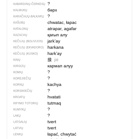
?
KABARDINŲ-ČERKESŲ
бәрх
KALMUKŲ
?
KARAČIAJŲ-BALKARŲ
chwatac, łapac
KAŠUBŲ
atrapar, agafar
KATALONŲ
қағып алу
KAZACHŲ
jark’ay
KEČUJŲ (BOLIVIJOS)
harkana
KEČUJŲ (EKVADORO)
hark’ay
KEČUJŲ (KUSKO)
接
jiē
KINŲ
кармап алуу
KIRGIZŲ
?
KOMIŲ
?
KORĖJIEČIŲ
kachya
KORNŲ
?
KORSIKIEČIŲ
hvatati
KROATŲ
tutmaq
KRYMO TOTORIŲ
?
KUMYKŲ
?
LAKŲ
tvert
LATGALIŲ
tvert
LATVIŲ
łapać, chwytać
LENKŲ