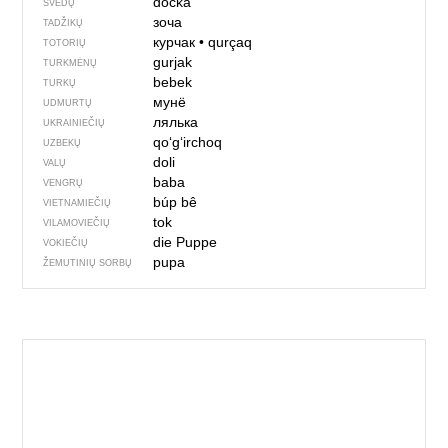
docka
ŠVEDŲ
зоча
TADŽIKŲ
курчак
•
qurçaq
TOTORIŲ
gurjak
TURKMĖNŲ
bebek
TURKŲ
мунё
UDMURTŲ
лялька
UKRAINIEČIŲ
qoʻgʻirchoq
UZBEKŲ
doli
VALŲ
baba
VENGRŲ
búp bê
VIETNAMIEČIŲ
tok
VILAMOVIEČIŲ
die Puppe
VOKIEČIŲ
pupa
ŽEMUTINIŲ SORBŲ