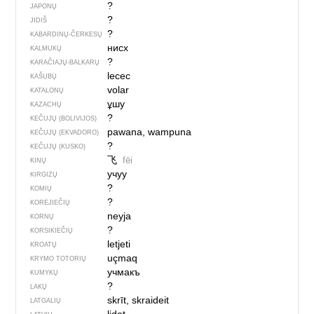
?
JAPONŲ
?
JIDIŠ
?
KABARDINŲ-ČERKESŲ
нисх
KALMUKŲ
?
KARAČIAJŲ-BALKARŲ
lecec
KAŠUBŲ
volar
KATALONŲ
ұшу
KAZACHŲ
?
KEČUJŲ (BOLIVIJOS)
pawana, wampuna
KEČUJŲ (EKVADORO)
?
KEČUJŲ (KUSKO)
飞
fēi
KINŲ
учуу
KIRGIZŲ
?
KOMIŲ
?
KORĖJIEČIŲ
neyja
KORNŲ
?
KORSIKIEČIŲ
letjeti
KROATŲ
uçmaq
KRYMO TOTORIŲ
учмакъ
KUMYKŲ
?
LAKŲ
skrīt, skraideit
LATGALIŲ