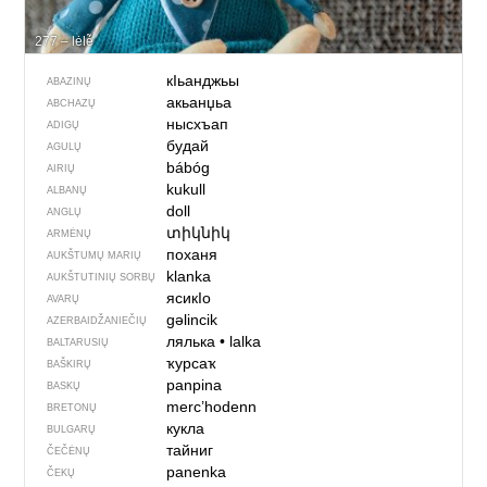
277 – lėlė̃
кIьанджьы
ABAZINŲ
акьанџьа
ABCHAZŲ
нысхъап
ADIGŲ
будай
AGULŲ
bábóg
AIRIŲ
kukull
ALBANŲ
doll
ANGLŲ
տիկնիկ
ARMĖNŲ
поханя
AUKŠTUMŲ MARIŲ
klanka
AUKŠTUTINIŲ SORBŲ
ясикIо
AVARŲ
gəlincik
AZERBAIDŽANIEČIŲ
лялька
•
lalka
BALTARUSIŲ
ҡурсаҡ
BAŠKIRŲ
panpina
BASKŲ
merc’hodenn
BRETONŲ
кукла
BULGARŲ
тайниг
ČEČĖNŲ
panenka
ČEKŲ