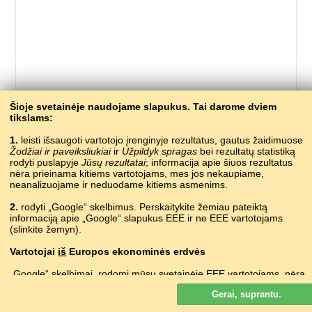
283 –
Šioje svetainėje naudojame slapukus. Tai darome dviem
tikslams:
?
ABAZINŲ
1.
leisti išsaugoti vartotojo įrenginyje rezultatus, gautus žaidimuose
?
ABCHAZŲ
Žodžiai ir paveiksliukiai
ir
Užpildyk spragas
bei rezultatų statistiką
жьыгъэбыб
ADIGŲ
rodyti puslapyje
Jūsų rezultatai
; informacija apie šiuos rezultatus
?
AGULŲ
nėra prieinama kitiems vartotojams, mes jos nekaupiame,
eitleog
neanalizuojame ir neduodame kitiems asmenims.
AIRIŲ
?
ALBANŲ
2.
rodyti „Google“ skelbimus. Perskaitykite žemiau pateiktą
kite
ANGLŲ
informaciją apie „Google“ slapukus EEE ir ne EEE vartotojams
օդապարուկ
ARMĖNŲ
(slinkite žemyn).
?
AUKŠTUMŲ MARIŲ
Vartotojai
iš
Europos ekonominės erdvės
?
AUKŠTUTINIŲ SORBŲ
?
AVARŲ
„Google“ skelbimai, rodomi mūsų svetainėje EEE vartotojams,
nėra
?
AZERBAIDŽANIEČIŲ
suasmeninti. Nors šie skelbimai slapukų nenaudoja suasmeninimui,
паветраны зьмей
Gerai, suprantu.
bet jie juos naudoja, kad būtų galima riboti dažnumą, parengti
BALTARUSIŲ
suvestines ataskaitas apie skelbimus ir kovoti su sukčiavimu ir
?
BAŠKIRŲ