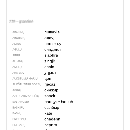
279 – grandìnė
пшвахIв
ABAZINŲ
адаҷ
ABCHAZŲ
пшъэхъу
ADIGŲ
синджил
AGULŲ
slabhra
AIRIŲ
zingjir
ALBANŲ
chain
ANGLŲ
շղթա
ARMĖNŲ
цеп
AUKŠTUMŲ MARIŲ
rjećaz
AUKŠTUTINIŲ SORBŲ
синжир
AVARŲ
zəncir
AZERBAIDŽANIEČIŲ
ланцуг
•
łancuh
BALTARUSIŲ
сылбыр
BAŠKIRŲ
kate
BASKŲ
chadenn
BRETONŲ
верига
BULGARŲ