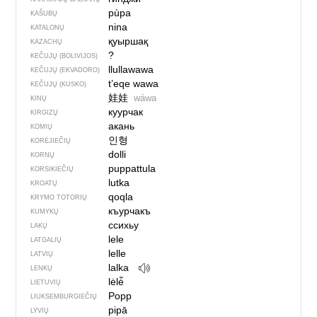
pùpa
KAŠUBŲ
nina
KATALONŲ
қуыршақ
KAZACHŲ
?
KEČUJŲ (BOLIVIJOS)
llullawawa
KEČUJŲ (EKVADORO)
t’eqe wawa
KEČUJŲ (KUSKO)
娃娃
wáwa
KINŲ
куурчак
KIRGIZŲ
акань
KOMIŲ
인형
KORĖJIEČIŲ
dolli
KORNŲ
puppattula
KORSIKIEČIŲ
lutka
KROATŲ
qoqla
KRYMO TOTORIŲ
къурчакъ
KUMYKŲ
ссихьу
LAKŲ
lele
LATGALIŲ
lelle
LATVIŲ
lalka
LENKŲ
lėlė̃
LIETUVIŲ
Popp
LIUKSEMBURGIEČIŲ
pipā
LYVIŲ