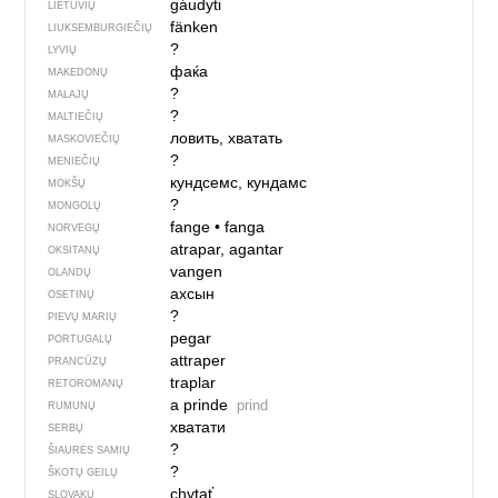
gáudyti
LIETUVIŲ
fänken
LIUKSEMBURGIEČIŲ
?
LYVIŲ
фаќа
MAKEDONŲ
?
MALAJŲ
?
MALTIEČIŲ
ловить, хватать
MASKOVIEČIŲ
?
MENIEČIŲ
кундсемс, кундамс
MOKŠŲ
?
MONGOLŲ
fange
•
fanga
NORVEGŲ
atrapar, agantar
OKSITANŲ
vangen
OLANDŲ
ахсын
OSETINŲ
?
PIEVŲ MARIŲ
pegar
PORTUGALŲ
attraper
PRANCŪZŲ
traplar
RETOROMANŲ
a prinde
prind
RUMUNŲ
хватати
SERBŲ
?
ŠIAURĖS SAMIŲ
?
ŠKOTŲ GEILŲ
chytať
SLOVAKŲ