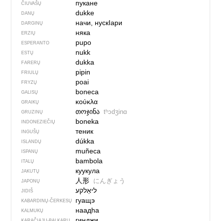
пукане
ČIUVAŠŲ
dukke
DANŲ
начи, нускIари
DARGINŲ
няка
ERZIŲ
pupo
ESPERANTO
nukk
ESTŲ
dukka
FARERŲ
pipin
FRIULŲ
poai
FRYZŲ
boneca
GALISŲ
κούκλα
GRAIKŲ
თოჯინა
tʰɔdʒinɑ
GRUZINŲ
boneka
INDONEZIEČIŲ
теник
INGUŠŲ
dúkka
ISLANDŲ
muñeca
ISPANŲ
bambola
ITALŲ
куукула
JAKUTŲ
人形
にんぎょう
JAPONŲ
ליאַלקע
JIDIŠ
гуащэ
KABARDINŲ-ČERKESŲ
наадһа
KALMUKŲ
гинджи
KARAČIAJŲ-BALKARŲ