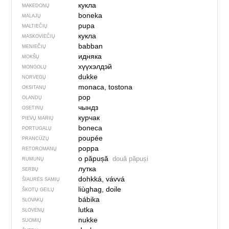
кукла
MAKEDONŲ
boneka
MALAJŲ
pupa
MALTIEČIŲ
кукла
MASKOVIEČIŲ
babban
MENIEČIŲ
идняка
MOKŠŲ
хүүхэлдэй
MONGOLŲ
dukke
NORVEGŲ
monaca, tostona
OKSITANŲ
pop
OLANDŲ
чындз
OSETINŲ
курчак
PIEVŲ MARIŲ
boneca
PORTUGALŲ
poupée
PRANCŪZŲ
poppa
RETOROMANŲ
o păpușă
două păpuși
RUMUNŲ
лутка
SERBŲ
dohkká, vávvá
ŠIAURĖS SAMIŲ
liùghag, doile
ŠKOTŲ GEILŲ
bábika
SLOVAKŲ
lutka
SLOVĖNŲ
nukke
SUOMIŲ