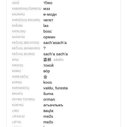
וואלד
JIDIŠ
мэз
KABARDINŲ-ČERKESŲ
ө-модн
KALMUKŲ
чегет
KARAČIAJŲ-BALKARŲ
las
KAŠUBŲ
bosc
KATALONŲ
орман
KAZACHŲ
sach’asach’a
KEČUJŲ (BOLIVIJOS)
?
KEČUJŲ (EKVADORO)
sach’a sach’a
KEČUJŲ (KUSKO)
森林
sēnlín
KINŲ
токой
KIRGIZŲ
вӧр
KOMIŲ
숲
KORĖJIEČIŲ
koos
KORNŲ
valdu, furesta
KORSIKIEČIŲ
šuma
KROATŲ
orman
KRYMO TOTORIŲ
агъачлыкъ
KUMYKŲ
вацIа
LAKŲ
mežs
LATGALIŲ
mežs
LATVIŲ