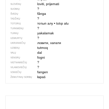
loviti, prijemati
SLOVĖNŲ
?
SUOMIŲ
fånga
ŠVEDŲ
?
TADŽIKŲ
тотып алу
•
totıp alu
TOTORIŲ
?
TURKMĖNŲ
yakalamak
TURKŲ
?
UDMURTŲ
ловити, хапати
UKRAINIEČIŲ
tutmoq
UZBEKŲ
dal
VALŲ
fogni
VENGRŲ
?
VIETNAMIEČIŲ
?
VILAMOVIEČIŲ
fangen
VOKIEČIŲ
łapaś
ŽEMUTINIŲ SORBŲ