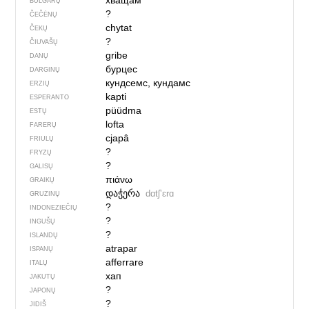
хващам
BULGARŲ
?
ČEČĖNŲ
chytat
ČEKŲ
?
ČIUVAŠŲ
gribe
DANŲ
бурцес
DARGINŲ
кундсемс, кундамс
ERZIŲ
kapti
ESPERANTO
püüdma
ESTŲ
lofta
FARERŲ
cjapâ
FRIULŲ
?
FRYZŲ
?
GALISŲ
πιάνω
GRAIKŲ
დაჭერა
dɑtʃʼɛrɑ
GRUZINŲ
?
INDONEZIEČIŲ
?
INGUŠŲ
?
ISLANDŲ
atrapar
ISPANŲ
afferrare
ITALŲ
хап
JAKUTŲ
?
JAPONŲ
?
JIDIŠ