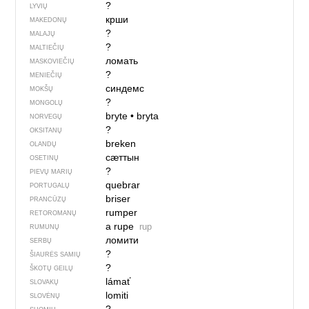
?
LYVIŲ
крши
MAKEDONŲ
?
MALAJŲ
?
MALTIEČIŲ
ломать
MASKOVIEČIŲ
?
MENIEČIŲ
синдемс
MOKŠŲ
?
MONGOLŲ
bryte
•
bryta
NORVEGŲ
?
OKSITANŲ
breken
OLANDŲ
сӕттын
OSETINŲ
?
PIEVŲ MARIŲ
quebrar
PORTUGALŲ
briser
PRANCŪZŲ
rumper
RETOROMANŲ
a rupe
rup
RUMUNŲ
ломити
SERBŲ
?
ŠIAURĖS SAMIŲ
?
ŠKOTŲ GEILŲ
lámať
SLOVAKŲ
lomiti
SLOVĖNŲ