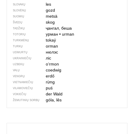
les
SLOVAKŲ
gozd
SLOVĖNŲ
metsä
SUOMIŲ
skog
ŠVEDŲ
ҷангал, беша
TADŽIKŲ
урман
•
urman
TOTORIŲ
tokaý
TURKMĖNŲ
orman
TURKŲ
нюлэс
UDMURTŲ
ліс
UKRAINIEČIŲ
oʻrmon
UZBEKŲ
coedwig
VALŲ
erdő
VENGRŲ
rừng
VIETNAMIEČIŲ
puś
VILAMOVIEČIŲ
der Wald
VOKIEČIŲ
góla, lěs
ŽEMUTINIŲ SORBŲ