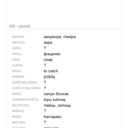
280 – gáudyti
амцIасра, гIакIра
ABAZINŲ
акра
ABCHAZŲ
?
ADIGŲ
фацанас
AGULŲ
ceap
AIRIŲ
?
ALBANŲ
to catch
ANGLŲ
բռնել
ARMĖNŲ
?
AUKŠTUMŲ MARIŲ
?
AUKŠTUTINIŲ SORBŲ
хапун босизе
AVARŲ
topu tutmaq
AZERBAIDŽANIEČIŲ
лавіць, хапаць
BALTARUSIŲ
?
BAŠKIRŲ
harrapatu
BASKŲ
?
BRETONŲ