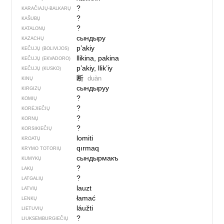
?
KARAČIAJŲ-BALKARŲ
?
KAŠUBŲ
?
KATALONŲ
сындыру
KAZACHŲ
p’akiy
KEČUJŲ (BOLIVIJOS)
llikina, pakina
KEČUJŲ (EKVADORO)
p’akiy, llik’iy
KEČUJŲ (KUSKO)
断
duàn
KINŲ
сындыруу
KIRGIZŲ
?
KOMIŲ
?
KORĖJIEČIŲ
?
KORNŲ
?
KORSIKIEČIŲ
lomiti
KROATŲ
qırmaq
KRYMO TOTORIŲ
сындырмакъ
KUMYKŲ
?
LAKŲ
?
LATGALIŲ
lauzt
LATVIŲ
łamać
LENKŲ
láužti
LIETUVIŲ
?
LIUKSEMBURGIEČIŲ