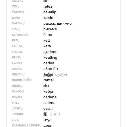
зIе
ČEČĖNŲ
řetěz
ČEKŲ
сӑнчӑр
ČIUVAŠŲ
kæde
DANŲ
рахаж, шинжир
DARGINŲ
рисьме
ERZIŲ
ĉeno
ESPERANTO
kett
ESTŲ
keta
FARERŲ
cjadene
FRIULŲ
keatling
FRYZŲ
cadea
GALISŲ
αλυσίδα
GRAIKŲ
ჯაჭვი
dʒɑtʃʼvi
GRUZINŲ
rantai
INDONEZIEČIŲ
зIы
INGUŠŲ
keðja
ISLANDŲ
cadena
ISPANŲ
catena
ITALŲ
сыап
JAKUTŲ
鎖
くさり
JAPONŲ
JIDIŠ
церп
KABARDINŲ-ČERKESŲ