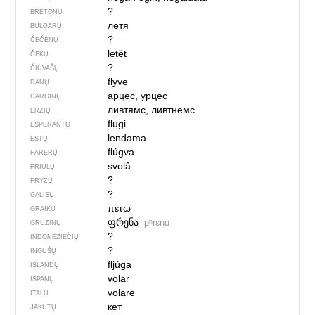
?
BRETONŲ
летя
BULGARŲ
?
ČEČĖNŲ
letět
ČEKŲ
?
ČIUVAŠŲ
flyve
DANŲ
арцес, урцес
DARGINŲ
ливтямс, ливтнемс
ERZIŲ
flugi
ESPERANTO
lendama
ESTŲ
flúgva
FARERŲ
svolâ
FRIULŲ
?
FRYZŲ
?
GALISŲ
πετώ
GRAIKŲ
ფრენა
pʰrɛnɑ
GRUZINŲ
?
INDONEZIEČIŲ
?
INGUŠŲ
fljúga
ISLANDŲ
volar
ISPANŲ
volare
ITALŲ
кет
JAKUTŲ