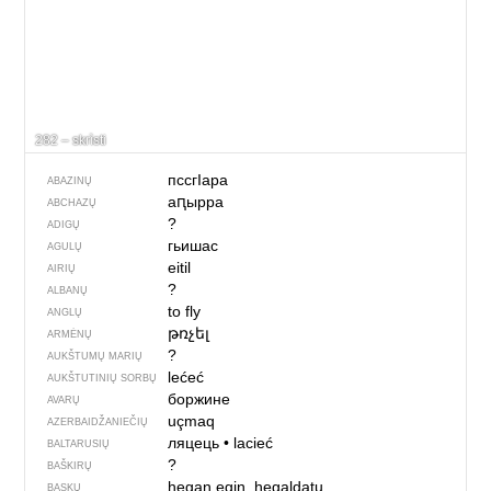
282 – skrìsti
пссгIара
ABAZINŲ
аԥырра
ABCHAZŲ
?
ADIGŲ
гьишас
AGULŲ
eitil
AIRIŲ
?
ALBANŲ
to fly
ANGLŲ
թռչել
ARMĖNŲ
?
AUKŠTUMŲ MARIŲ
lećeć
AUKŠTUTINIŲ SORBŲ
боржине
AVARŲ
uçmaq
AZERBAIDŽANIEČIŲ
ляцець
•
lacieć
BALTARUSIŲ
?
BAŠKIRŲ
hegan egin, hegaldatu
BASKŲ