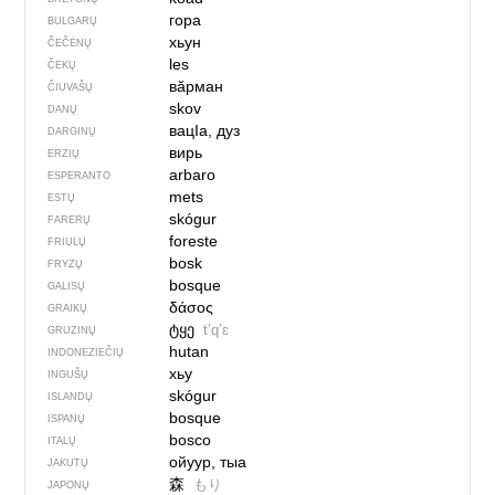
гора
BULGARŲ
хьун
ČEČĖNŲ
les
ČEKŲ
вӑрман
ČIUVAŠŲ
skov
DANŲ
вацIа, дуз
DARGINŲ
вирь
ERZIŲ
arbaro
ESPERANTO
mets
ESTŲ
skógur
FARERŲ
foreste
FRIULŲ
bosk
FRYZŲ
bosque
GALISŲ
δάσος
GRAIKŲ
ტყე
tʼqʼɛ
GRUZINŲ
hutan
INDONEZIEČIŲ
хьу
INGUŠŲ
skógur
ISLANDŲ
bosque
ISPANŲ
bosco
ITALŲ
ойуур, тыа
JAKUTŲ
森
もり
JAPONŲ