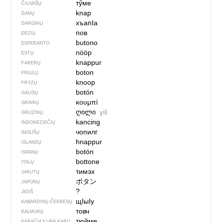
тӳме
ČIUVAŠŲ
knap
DANŲ
хъапIа
DARGINŲ
пов
ERZIŲ
butono
ESPERANTO
nööp
ESTŲ
knappur
FARERŲ
boton
FRIULŲ
knoop
FRYZŲ
botón
GALISŲ
κουμπί
GRAIKŲ
ღილი
ɣili
GRUZINŲ
kancing
INDONEZIEČIŲ
чопилг
INGUŠŲ
hnappur
ISLANDŲ
botón
ISPANŲ
bottone
ITALŲ
тимэх
JAKUTŲ
ボタン
JAPONŲ
?
JIDIŠ
щІыІу
KABARDINŲ-ČERKESŲ
товч
KALMUKŲ
тюйме
KARAČIAJŲ-BALKARŲ