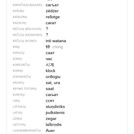
сагъат
KARAČIAJŲ-BALKARŲ
zédżer
KAŠUBŲ
rellotge
KATALONŲ
сағат
KAZACHŲ
?
KEČUJŲ (BOLIVIJOS)
?
KEČUJŲ (EKVADORO)
inti watana
KEČUJŲ (KUSKO)
钟
zhōng
KINŲ
саат
KIRGIZŲ
час
KOMIŲ
시계
KORĖJIEČIŲ
klock
KORNŲ
orillogiu
KORSIKIEČIŲ
sat, ura
KROATŲ
saat
KRYMO TOTORIŲ
сагьат
KUMYKŲ
ссят
LAKŲ
stuņdinīks
LATGALIŲ
pulkstenis
LATVIŲ
zegar
LENKŲ
laĩkrodis
LIETUVIŲ
Auer
LIUKSEMBURGIEČIŲ