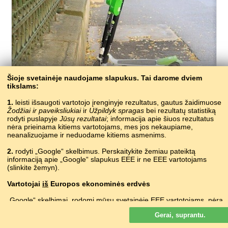
175 – paspirtukas
Šioje svetainėje naudojame slapukus. Tai darome dviem
tikslams:
?
ABAZINŲ
1.
leisti išsaugoti vartotojo įrenginyje rezultatus, gautus žaidimuose
?
ABCHAZŲ
Žodžiai ir paveiksliukiai
ir
Užpildyk spragas
bei rezultatų statistiką
?
ADIGŲ
rodyti puslapyje
Jūsų rezultatai
; informacija apie šiuos rezultatus
?
AGULŲ
nėra prieinama kitiems vartotojams, mes jos nekaupiame,
?
neanalizuojame ir neduodame kitiems asmenims.
AIRIŲ
?
ALBANŲ
2.
rodyti „Google“ skelbimus. Perskaitykite žemiau pateiktą
kick scooter
ANGLŲ
informaciją apie „Google“ slapukus EEE ir ne EEE vartotojams
ինքնաշարժ խաղալիք
ARMĖNŲ
(slinkite žemyn).
?
AUKŠTUMŲ MARIŲ
Vartotojai
iš
Europos ekonominės erdvės
?
AUKŠTUTINIŲ SORBŲ
?
AVARŲ
„Google“ skelbimai, rodomi mūsų svetainėje EEE vartotojams,
nėra
?
AZERBAIDŽANIEČIŲ
suasmeninti. Nors šie skelbimai slapukų nenaudoja suasmeninimui,
самакат
•
samakat
Gerai, suprantu.
bet jie juos naudoja, kad būtų galima riboti dažnumą, parengti
BALTARUSIŲ
suvestines ataskaitas apie skelbimus ir kovoti su sukčiavimu ir
?
BAŠKIRŲ