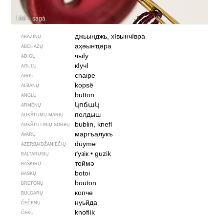
169 – sagà
джьынджь, хIвынчIвра
ABAZINŲ
аҳәынҵәра
ABCHAZŲ
чыIу
ADIGŲ
кIучI
AGULŲ
cnaipe
AIRIŲ
kopsë
ALBANŲ
button
ANGLŲ
կոճակ
ARMĖNŲ
полдыш
AUKŠTUMŲ MARIŲ
bublin, knefl
AUKŠTUTINIŲ SORBŲ
маргъалукъ
AVARŲ
düymə
AZERBAIDŽANIEČIŲ
ґузік
•
guzik
BALTARUSIŲ
төймә
BAŠKIRŲ
botoi
BASKŲ
bouton
BRETONŲ
копче
BULGARŲ
нуьйда
ČEČĖNŲ
knoflík
ČEKŲ