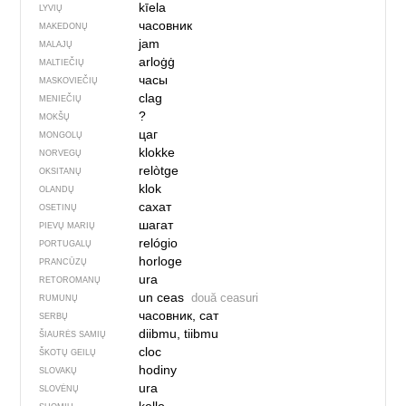
kīela
LYVIŲ
часовник
MAKEDONŲ
jam
MALAJŲ
arloġġ
MALTIEČIŲ
часы
MASKOVIEČIŲ
clag
MENIEČIŲ
?
MOKŠŲ
цаг
MONGOLŲ
klokke
NORVEGŲ
relòtge
OKSITANŲ
klok
OLANDŲ
сахат
OSETINŲ
шагат
PIEVŲ MARIŲ
relógio
PORTUGALŲ
horloge
PRANCŪZŲ
ura
RETOROMANŲ
un ceas
două ceasuri
RUMUNŲ
часовник, сат
SERBŲ
diibmu, tiibmu
ŠIAURĖS SAMIŲ
cloc
ŠKOTŲ GEILŲ
hodiny
SLOVAKŲ
ura
SLOVĖNŲ