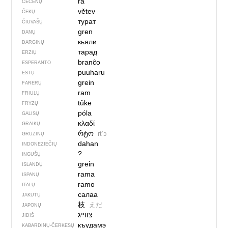
га
ČEČĖNŲ
větev
ČEKŲ
турат
ČIUVAŠŲ
gren
DANŲ
кьяли
DARGINŲ
тарад
ERZIŲ
branĉo
ESPERANTO
puuharu
ESTŲ
grein
FARERŲ
ram
FRIULŲ
tûke
FRYZŲ
póla
GALISŲ
κλαδί
GRAIKŲ
რტო
rtʼɔ
GRUZINŲ
dahan
INDONEZIEČIŲ
?
INGUŠŲ
grein
ISLANDŲ
rama
ISPANŲ
ramo
ITALŲ
салаа
JAKUTŲ
枝
えだ
JAPONŲ
JIDIŠ
къудамэ
KABARDINŲ-ČERKESŲ