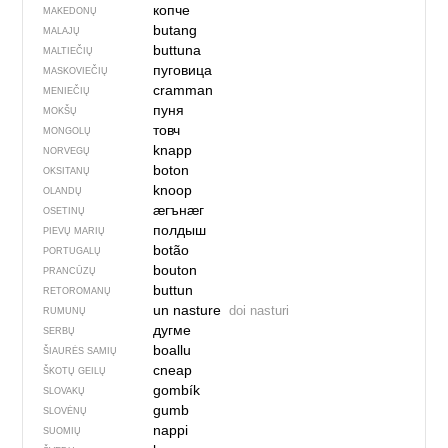
копче
MAKEDONŲ
butang
MALAJŲ
buttuna
MALTIEČIŲ
пуговица
MASKOVIEČIŲ
cramman
MENIEČIŲ
пуня
MOKŠŲ
товч
MONGOLŲ
knapp
NORVEGŲ
boton
OKSITANŲ
knoop
OLANDŲ
ӕгънӕг
OSETINŲ
полдыш
PIEVŲ MARIŲ
botão
PORTUGALŲ
bouton
PRANCŪZŲ
buttun
RETOROMANŲ
un nasture
doi nasturi
RUMUNŲ
дугме
SERBŲ
boallu
ŠIAURĖS SAMIŲ
cneap
ŠKOTŲ GEILŲ
gombík
SLOVAKŲ
gumb
SLOVĖNŲ
nappi
SUOMIŲ