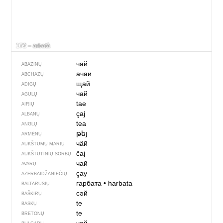
172 – arbatà
чай
ABAZINŲ
ачаи
ABCHAZŲ
щай
ADIGŲ
чай
AGULŲ
tae
AIRIŲ
çaj
ALBANŲ
tea
ANGLŲ
թեյ
ARMĖNŲ
чӓй
AUKŠTUMŲ MARIŲ
čaj
AUKŠTUTINIŲ SORBŲ
чай
AVARŲ
çay
AZERBAIDŽANIEČIŲ
гарбата
•
harbata
BALTARUSIŲ
сәй
BAŠKIRŲ
te
BASKŲ
te
BRETONŲ