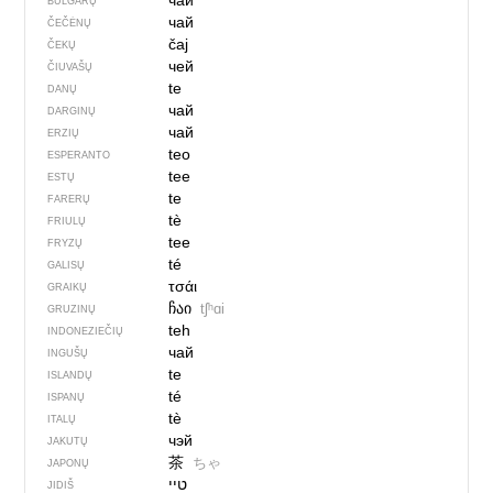
чай
BULGARŲ
чай
ČEČĖNŲ
čaj
ČEKŲ
чей
ČIUVAŠŲ
te
DANŲ
чай
DARGINŲ
чай
ERZIŲ
teo
ESPERANTO
tee
ESTŲ
te
FARERŲ
tè
FRIULŲ
tee
FRYZŲ
té
GALISŲ
τσάι
GRAIKŲ
ჩაი
tʃʰɑi
GRUZINŲ
teh
INDONEZIEČIŲ
чай
INGUŠŲ
te
ISLANDŲ
té
ISPANŲ
tè
ITALŲ
чэй
JAKUTŲ
茶
ちゃ
JAPONŲ
טיי
JIDIŠ