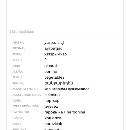
173 – daržóvės
уатралыцI
ABAZINŲ
ауҭраҭых
ABCHAZŲ
хэтэрыкIхэр
ADIGŲ
?
AGULŲ
glasraí
AIRIŲ
perime
ALBANŲ
vegetables
ANGLŲ
բանջարեղեն
ARMĖNŲ
кавштавичӹ кушкышвлӓ
AUKŠTUMŲ MARIŲ
zelenina
AUKŠTUTINIŲ SORBŲ
пер-хер
AVARŲ
tərəvəz
AZERBAIDŽANIEČIŲ
гародніна
•
harodnina
BALTARUSIŲ
йәшелсә
BAŠKIRŲ
barazkiak
BASKŲ
legumaj
BRETONŲ