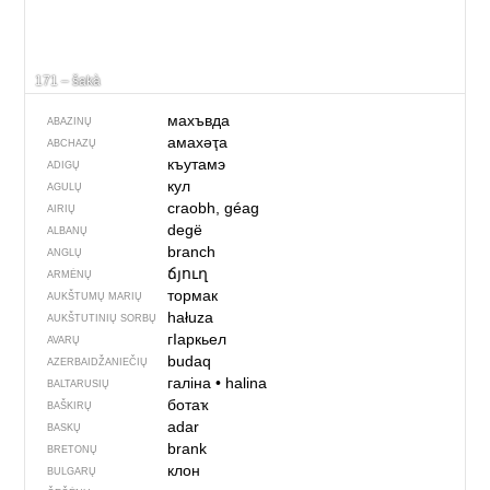
171 – šakà
махъвда
ABAZINŲ
амахәҭа
ABCHAZŲ
къутамэ
ADIGŲ
кул
AGULŲ
craobh, géag
AIRIŲ
degë
ALBANŲ
branch
ANGLŲ
ճյուղ
ARMĖNŲ
тормак
AUKŠTUMŲ MARIŲ
hałuza
AUKŠTUTINIŲ SORBŲ
гIаркьел
AVARŲ
budaq
AZERBAIDŽANIEČIŲ
галіна
•
halina
BALTARUSIŲ
ботаҡ
BAŠKIRŲ
adar
BASKŲ
brank
BRETONŲ
клон
BULGARŲ