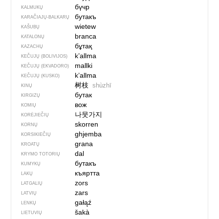
бүчр
KALMUKŲ
бутакъ
KARAČIAJŲ-BALKARŲ
wietew
KAŠUBŲ
branca
KATALONŲ
бұтақ
KAZACHŲ
k’allma
KEČUJŲ (BOLIVIJOS)
mallki
KEČUJŲ (EKVADORO)
k’allma
KEČUJŲ (KUSKO)
树枝
shùzhī
KINŲ
бутак
KIRGIZŲ
вож
KOMIŲ
나뭇가지
KORĖJIEČIŲ
skorren
KORNŲ
ghjemba
KORSIKIEČIŲ
grana
KROATŲ
dal
KRYMO TOTORIŲ
бутакъ
KUMYKŲ
къяртта
LAKŲ
zors
LATGALIŲ
zars
LATVIŲ
gałąź
LENKŲ
šakà
LIETUVIŲ