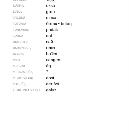
oksa
SUOMIŲ
gren
ŠVEDŲ
шоха
TADŽIKŲ
ботак
•
botaq
TOTORIŲ
pudak
TURKMĖNŲ
dal
TURKŲ
вай
UDMURTŲ
гілка
UKRAINIEČIŲ
boʻlim
UZBEKŲ
cangen
VALŲ
ág
VENGRŲ
?
VIETNAMIEČIŲ
aost
VILAMOVIEČIŲ
der Ast
VOKIEČIŲ
gałuz
ŽEMUTINIŲ SORBŲ