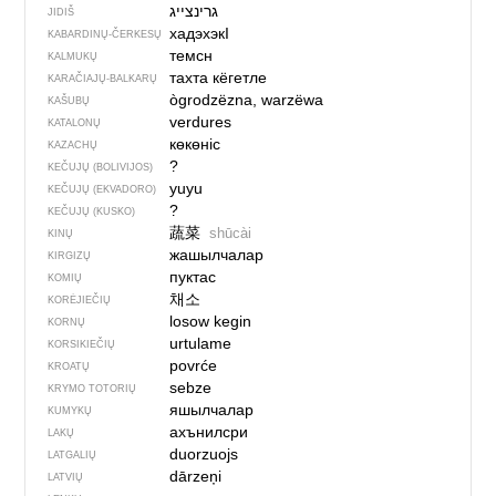
גרינצייג
JIDIŠ
хадэхэкI
KABARDINŲ-ČERKESŲ
темсн
KALMUKŲ
тахта кёгетле
KARAČIAJŲ-BALKARŲ
ògrodzëzna, warzëwa
KAŠUBŲ
verdures
KATALONŲ
көкөніс
KAZACHŲ
?
KEČUJŲ (BOLIVIJOS)
yuyu
KEČUJŲ (EKVADORO)
?
KEČUJŲ (KUSKO)
蔬菜
shūcài
KINŲ
жашылчалар
KIRGIZŲ
пуктас
KOMIŲ
채소
KORĖJIEČIŲ
losow kegin
KORNŲ
urtulame
KORSIKIEČIŲ
povrće
KROATŲ
sebze
KRYMO TOTORIŲ
яшылчалар
KUMYKŲ
ахънилсри
LAKŲ
duorzuojs
LATGALIŲ
dārzeņi
LATVIŲ