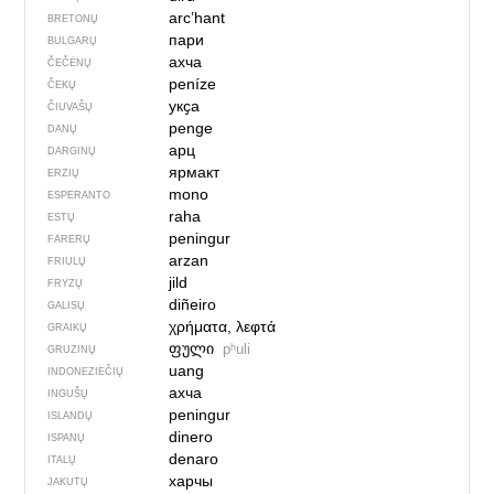
arc’hant
BRETONŲ
пари
BULGARŲ
ахча
ČEČĖNŲ
peníze
ČEKŲ
укҫа
ČIUVAŠŲ
penge
DANŲ
арц
DARGINŲ
ярмакт
ERZIŲ
mono
ESPERANTO
raha
ESTŲ
peningur
FARERŲ
arzan
FRIULŲ
jild
FRYZŲ
diñeiro
GALISŲ
χρήματα, λεφτά
GRAIKŲ
ფული
pʰuli
GRUZINŲ
uang
INDONEZIEČIŲ
ахча
INGUŠŲ
peningur
ISLANDŲ
dinero
ISPANŲ
denaro
ITALŲ
харчы
JAKUTŲ