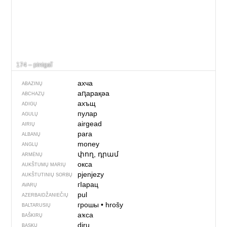
174 – pinigaĩ
ахча
ABAZINŲ
аԥарақәа
ABCHAZŲ
ахъщ
ADIGŲ
пулар
AGULŲ
airgead
AIRIŲ
para
ALBANŲ
money
ANGLŲ
փող, դրամ
ARMĖNŲ
окса
AUKŠTUMŲ MARIŲ
pjenjezy
AUKŠTUTINIŲ SORBŲ
гIарац
AVARŲ
pul
AZERBAIDŽANIEČIŲ
грошы
•
hrošy
BALTARUSIŲ
аҡса
BAŠKIRŲ
diru
BASKŲ