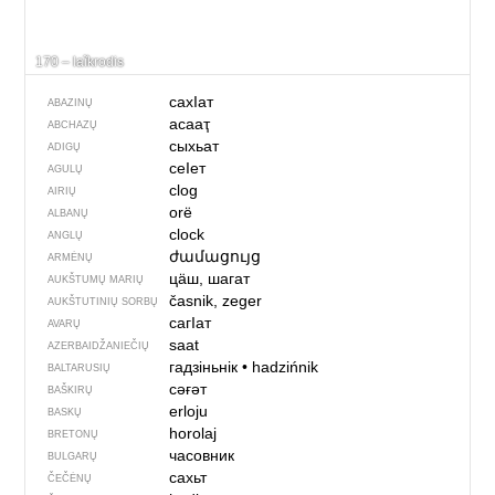
170 – laĩkrodis
сахIат
ABAZINŲ
асааҭ
ABCHAZŲ
сыхьат
ADIGŲ
сеIет
AGULŲ
clog
AIRIŲ
orë
ALBANŲ
clock
ANGLŲ
ժամացույց
ARMĖNŲ
цӓш, шагат
AUKŠTUMŲ MARIŲ
časnik, zeger
AUKŠTUTINIŲ SORBŲ
сагІат
AVARŲ
saat
AZERBAIDŽANIEČIŲ
гадзіньнік
•
hadzińnik
BALTARUSIŲ
сәғәт
BAŠKIRŲ
erloju
BASKŲ
horolaj
BRETONŲ
часовник
BULGARŲ
сахьт
ČEČĖNŲ