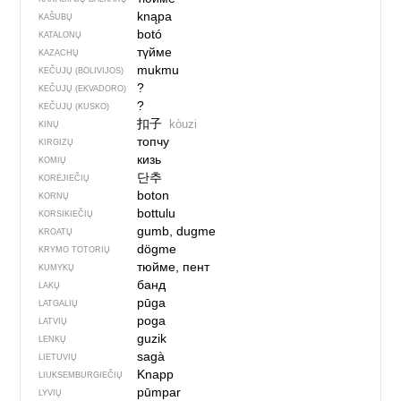
knąpa
KAŠUBŲ
botó
KATALONŲ
түйме
KAZACHŲ
mukmu
KEČUJŲ (BOLIVIJOS)
?
KEČUJŲ (EKVADORO)
?
KEČUJŲ (KUSKO)
扣子
kòuzi
KINŲ
топчу
KIRGIZŲ
кизь
KOMIŲ
단추
KORĖJIEČIŲ
boton
KORNŲ
bottulu
KORSIKIEČIŲ
gumb, dugme
KROATŲ
dögme
KRYMO TOTORIŲ
тюйме, пент
KUMYKŲ
банд
LAKŲ
pūga
LATGALIŲ
poga
LATVIŲ
guzik
LENKŲ
sagà
LIETUVIŲ
Knapp
LIUKSEMBURGIEČIŲ
pūmpar
LYVIŲ