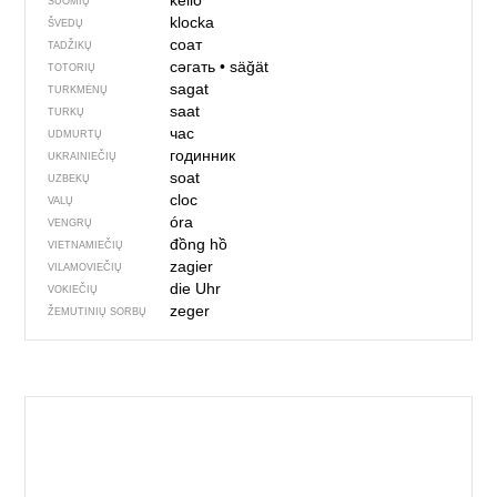
kello
SUOMIŲ
klocka
ŠVEDŲ
соат
TADŽIKŲ
сәгать
•
säğät
TOTORIŲ
sagat
TURKMĖNŲ
saat
TURKŲ
час
UDMURTŲ
годинник
UKRAINIEČIŲ
soat
UZBEKŲ
cloc
VALŲ
óra
VENGRŲ
đồng hồ
VIETNAMIEČIŲ
zagier
VILAMOVIEČIŲ
die Uhr
VOKIEČIŲ
zeger
ŽEMUTINIŲ SORBŲ