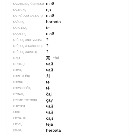
шей
KABARDINŲ-ČERKESŲ
цә
KALMUKŲ
шай
KARAČIAJŲ-BALKARŲ
harbata
KAŠUBŲ
te
KATALONŲ
шай
KAZACHŲ
?
KEČUJŲ (BOLIVIJOS)
?
KEČUJŲ (EKVADORO)
?
KEČUJŲ (KUSKO)
茶
chá
KINŲ
чай
KIRGIZŲ
чай
KOMIŲ
차
KORĖJIEČIŲ
te
KORNŲ
tè
KORSIKIEČIŲ
čaj
KROATŲ
çay
KRYMO TOTORIŲ
чай
KUMYKŲ
чай
LAKŲ
čajs
LATGALIŲ
tēja
LATVIŲ
herbata
LENKŲ