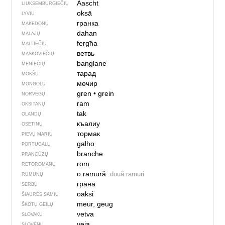
Aascht
LIUKSEMBURGIEČIŲ
oksā
LYVIŲ
гранка
MAKEDONŲ
dahan
MALAJŲ
fergħa
MALTIEČIŲ
ветвь
MASKOVIEČIŲ
banglane
MENIEČIŲ
тарад
MOKŠŲ
мөчир
MONGOLŲ
gren
•
grein
NORVEGŲ
ram
OKSITANŲ
tak
OLANDŲ
къалиу
OSETINŲ
тормак
PIEVŲ MARIŲ
galho
PORTUGALŲ
branche
PRANCŪZŲ
rom
RETOROMANŲ
o ramură
două ramuri
RUMUNŲ
грана
SERBŲ
oaksi
ŠIAURĖS SAMIŲ
meur, geug
ŠKOTŲ GEILŲ
vetva
SLOVAKŲ
veja
SLOVĖNŲ