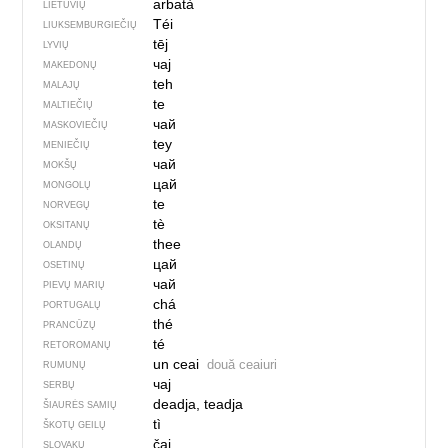
arbatà
LIETUVIŲ
Téi
LIUKSEMBURGIEČIŲ
tēj
LYVIŲ
чај
MAKEDONŲ
teh
MALAJŲ
te
MALTIEČIŲ
чай
MASKOVIEČIŲ
tey
MENIEČIŲ
чай
MOKŠŲ
цай
MONGOLŲ
te
NORVEGŲ
tè
OKSITANŲ
thee
OLANDŲ
цай
OSETINŲ
чай
PIEVŲ MARIŲ
chá
PORTUGALŲ
thé
PRANCŪZŲ
té
RETOROMANŲ
un ceai
două ceaiuri
RUMUNŲ
чај
SERBŲ
deadja, teadja
ŠIAURĖS SAMIŲ
tì
ŠKOTŲ GEILŲ
čaj
SLOVAKŲ