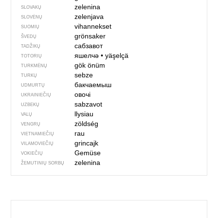
zelenina
SLOVAKŲ
zelenjava
SLOVĖNŲ
vihannekset
SUOMIŲ
grönsaker
ŠVEDŲ
сабзавот
TADŽIKŲ
яшелчә
•
yäşelçä
TOTORIŲ
gök önüm
TURKMĖNŲ
sebze
TURKŲ
бакчаемыш
UDMURTŲ
овочі
UKRAINIEČIŲ
sabzavot
UZBEKŲ
llysiau
VALŲ
zöldség
VENGRŲ
rau
VIETNAMIEČIŲ
grincajk
VILAMOVIEČIŲ
Gemüse
VOKIEČIŲ
zelenina
ŽEMUTINIŲ SORBŲ