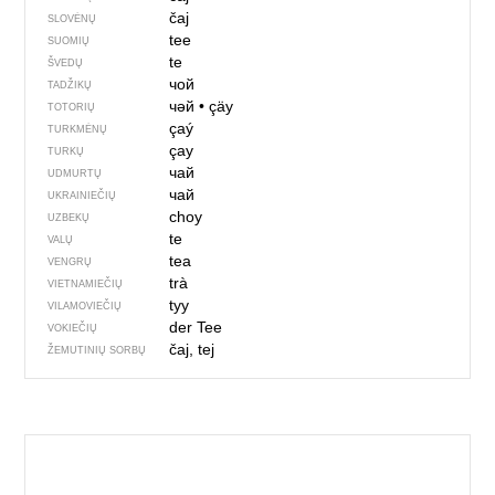
čaj
SLOVĖNŲ
tee
SUOMIŲ
te
ŠVEDŲ
чой
TADŽIKŲ
чәй
•
çäy
TOTORIŲ
çaý
TURKMĖNŲ
çay
TURKŲ
чай
UDMURTŲ
чай
UKRAINIEČIŲ
choy
UZBEKŲ
te
VALŲ
tea
VENGRŲ
trà
VIETNAMIEČIŲ
tyy
VILAMOVIEČIŲ
der Tee
VOKIEČIŲ
čaj, tej
ŽEMUTINIŲ SORBŲ