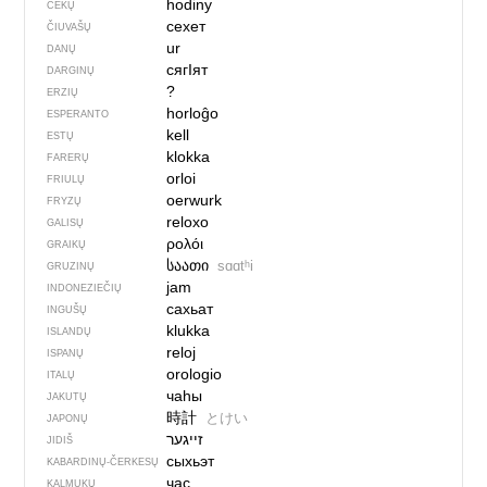
hodiny
ČEKŲ
сехет
ČIUVAŠŲ
ur
DANŲ
сягIят
DARGINŲ
?
ERZIŲ
horloĝo
ESPERANTO
kell
ESTŲ
klokka
FARERŲ
orloi
FRIULŲ
oerwurk
FRYZŲ
reloxo
GALISŲ
ρολόι
GRAIKŲ
საათი
sɑɑtʰi
GRUZINŲ
jam
INDONEZIEČIŲ
сахьат
INGUŠŲ
klukka
ISLANDŲ
reloj
ISPANŲ
orologio
ITALŲ
чаһы
JAKUTŲ
時計
とけい
JAPONŲ
זייגער
JIDIŠ
сыхьэт
KABARDINŲ-ČERKESŲ
час
KALMUKŲ