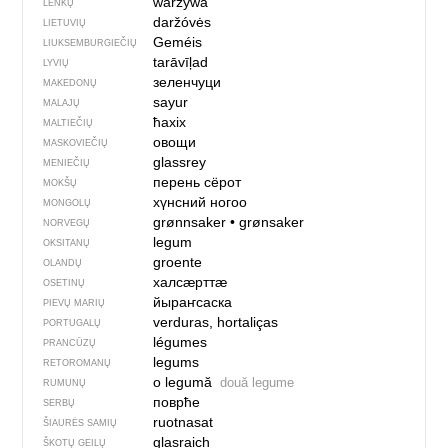
warzywa
LENKŲ
daržóvės
LIETUVIŲ
Geméis
LIUKSEMBURGIEČIŲ
tarāvīļad
LYVIŲ
зеленчуци
MAKEDONŲ
sayur
MALAJŲ
ħaxix
MALTIEČIŲ
овощи
MASKOVIEČIŲ
glassrey
MENIEČIŲ
перень сёрот
MOKŠŲ
хүнсний ногоо
MONGOLŲ
grønnsaker
•
grønsaker
NORVEGŲ
legum
OKSITANŲ
groente
OLANDŲ
халсӕрттӕ
OSETINŲ
йыраҥсаска
PIEVŲ MARIŲ
verduras, hortaliças
PORTUGALŲ
légumes
PRANCŪZŲ
legums
RETOROMANŲ
o legumă
două legume
RUMUNŲ
поврће
SERBŲ
ruotnasat
ŠIAURĖS SAMIŲ
glasraich
ŠKOTŲ GEILŲ