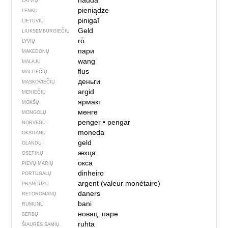
nauda
LATVIŲ
pieniądze
LENKŲ
pinigaĩ
LIETUVIŲ
Geld
LIUKSEMBURGIEČIŲ
rȱ
LYVIŲ
пари
MAKEDONŲ
wang
MALAJŲ
flus
MALTIEČIŲ
деньги
MASKOVIEČIŲ
argid
MENIEČIŲ
ярмакт
MOKŠŲ
мөнгө
MONGOLŲ
penger
•
pengar
NORVEGŲ
moneda
OKSITANŲ
geld
OLANDŲ
ӕхца
OSETINŲ
окса
PIEVŲ MARIŲ
dinheiro
PORTUGALŲ
argent (valeur monétaire)
PRANCŪZŲ
daners
RETOROMANŲ
bani
RUMUNŲ
новац, паре
SERBŲ
ruhta
ŠIAURĖS SAMIŲ