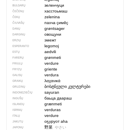
зеленчуци
BULGARŲ
хасстоьмаш
ČEČĖNŲ
zelenina
ČEKŲ
пахча ҫимӗҫ
ČIUVAŠŲ
grøntsager
DANŲ
овощуни
DARGINŲ
эмежт
ERZIŲ
legomoj
ESPERANTO
aedvili
ESTŲ
grønmeti
FARERŲ
verdure
FRIULŲ
griente
FRYZŲ
verdura
GALISŲ
λαχανικά
GRAIKŲ
ბოსტნეული კულტურები
GRUZINŲ
sayuran
INDONEZIEČIŲ
баьца даараш
INGUŠŲ
grænmeti
ISLANDŲ
verduras
ISPANŲ
verdure
ITALŲ
оҕуруот аһа
JAKUTŲ
野菜
やさい
JAPONŲ