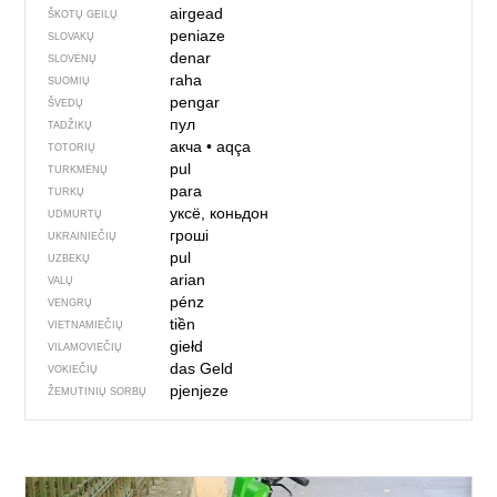
airgead
ŠKOTŲ GEILŲ
peniaze
SLOVAKŲ
denar
SLOVĖNŲ
raha
SUOMIŲ
pengar
ŠVEDŲ
пул
TADŽIKŲ
акча
•
aqça
TOTORIŲ
pul
TURKMĖNŲ
para
TURKŲ
уксё, коньдон
UDMURTŲ
гроші
UKRAINIEČIŲ
pul
UZBEKŲ
arian
VALŲ
pénz
VENGRŲ
tiền
VIETNAMIEČIŲ
giełd
VILAMOVIEČIŲ
das Geld
VOKIEČIŲ
pjenjeze
ŽEMUTINIŲ SORBŲ