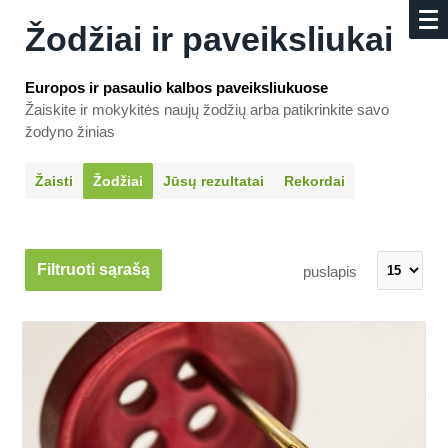
Žodžiai ir paveiksliukai
Europos ir pasaulio kalbos paveiksliukuose
Žaiskite ir mokykitės naujų žodžių arba patikrinkite savo
žodyno žinias
Žaisti
Žodžiai
Jūsų rezultatai
Rekordai
Filtruoti sąrašą
puslapis