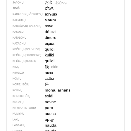
お金
おかね
JAPONŲ
JIDIŠ
ахъшэ
KABARDINŲ-ČERKESŲ
мөңгн
KALMUKŲ
ахча
KARAČIAJŲ-BALKARŲ
dëtczi
KAŠUBŲ
diners
KATALONŲ
ақша
KAZACHŲ
qullqi
KEČUJŲ (BOLIVIJOS)
kullki
KEČUJŲ (EKVADORO)
qullqi
KEČUJŲ (KUSKO)
钱
qián
KINŲ
акча
KIRGIZŲ
сьӧм
KOMIŲ
돈
KORĖJIEČIŲ
mona, arhans
KORNŲ
soldi
KORSIKIEČIŲ
novac
KROATŲ
para
KRYMO TOTORIŲ
акъча
KUMYKŲ
арцу
LAKŲ
nauda
LATGALIŲ