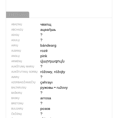
494 – rõžinis
чвапщ
ABAZINŲ
ацәаԥшь
ABCHAZŲ
?
ADIGŲ
?
AGULŲ
bándearg
AIRIŲ
rozë
ALBANŲ
pink
ANGLŲ
վարդագույն
ARMĖNŲ
?
AUKŠTUMŲ MARIŲ
róžowy, róžojty
AUKŠTUTINIŲ SORBŲ
?
AVARŲ
çəhrayı
AZERBAIDŽANIEČIŲ
ружовы
•
ružovy
BALTARUSIŲ
?
BAŠKIRŲ
arrosa
BASKŲ
?
BRETONŲ
розов
BULGARŲ
?
ČEČĖNŲ