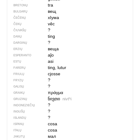
tra
BRETONŲ
вещ
BULGARŲ
хIума
ČEČĖNŲ
věc
ČEKŲ
?
ČIUVAŠŲ
ting
DANŲ
?
DARGINŲ
веща
ERZIŲ
aĵo
ESPERANTO
asi
ESTŲ
ting, lutur
FARERŲ
cjosse
FRIULŲ
?
FRYZŲ
?
GALISŲ
πράγμα
GRAIKŲ
ნივთი
nivtʰi
GRUZINŲ
?
INDONEZIEČIŲ
?
INGUŠŲ
?
ISLANDŲ
cosa
ISPANŲ
cosa
ITALŲ
мал
JAKUTŲ