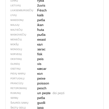
ryba
LENKŲ
žuvìs
LIETUVIŲ
Fësch
LIUKSEMBURGIEČIŲ
kalā
LYVIŲ
риба
MAKEDONŲ
ikan
MALAJŲ
ħuta
MALTIEČIŲ
рыба
MASKOVIEČIŲ
eeast
MENIEČIŲ
кал
MOKŠŲ
загас
MONGOLŲ
fisk
NORVEGŲ
peis
OKSITANŲ
vis
OLANDŲ
кӕсаг
OSETINŲ
кол
PIEVŲ MARIŲ
peixe
PORTUGALŲ
poisson
PRANCŪZŲ
pesch
RETOROMANŲ
un pește
doi pești
RUMUNŲ
риба
SERBŲ
guolli
ŠIAURĖS SAMIŲ
iasg
ŠKOTŲ GEILŲ