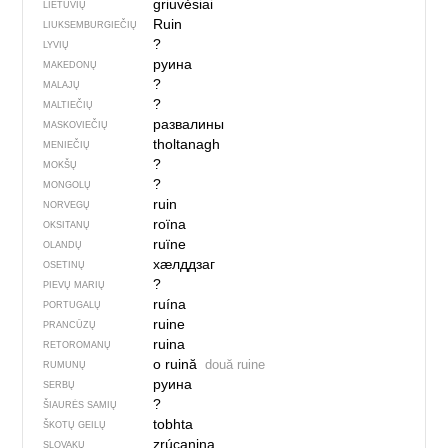
griuvė̃siai
LIETUVIŲ
Ruin
LIUKSEMBURGIEČIŲ
?
LYVIŲ
руина
MAKEDONŲ
?
MALAJŲ
?
MALTIEČIŲ
развалины
MASKOVIEČIŲ
tholtanagh
MENIEČIŲ
?
MOKŠŲ
?
MONGOLŲ
ruin
NORVEGŲ
roïna
OKSITANŲ
ruïne
OLANDŲ
хӕлддзаг
OSETINŲ
?
PIEVŲ MARIŲ
ruína
PORTUGALŲ
ruine
PRANCŪZŲ
ruina
RETOROMANŲ
o ruină
două ruine
RUMUNŲ
руина
SERBŲ
?
ŠIAURĖS SAMIŲ
tobhta
ŠKOTŲ GEILŲ
zrúcanina
SLOVAKŲ