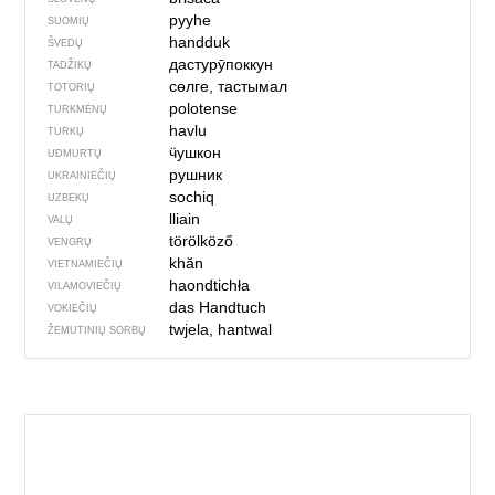
pyyhe
SUOMIŲ
handduk
ŠVEDŲ
дастурӯпоккун
TADŽIKŲ
сөлге, тастымал
TOTORIŲ
polotense
TURKMĖNŲ
havlu
TURKŲ
ӵушкон
UDMURTŲ
рушник
UKRAINIEČIŲ
sochiq
UZBEKŲ
lliain
VALŲ
törölköző
VENGRŲ
khăn
VIETNAMIEČIŲ
haondtichła
VILAMOVIEČIŲ
das Handtuch
VOKIEČIŲ
twjela, hantwal
ŽEMUTINIŲ SORBŲ