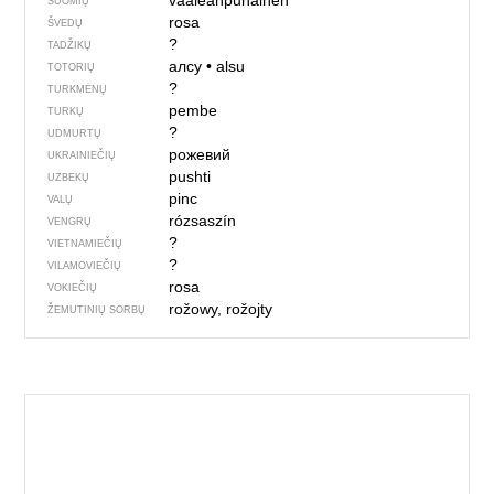
vaaleanpunainen
SUOMIŲ
rosa
ŠVEDŲ
?
TADŽIKŲ
алсу
•
alsu
TOTORIŲ
?
TURKMĖNŲ
pembe
TURKŲ
?
UDMURTŲ
рожевий
UKRAINIEČIŲ
pushti
UZBEKŲ
pinc
VALŲ
rózsaszín
VENGRŲ
?
VIETNAMIEČIŲ
?
VILAMOVIEČIŲ
rosa
VOKIEČIŲ
rožowy, rožojty
ŽEMUTINIŲ SORBŲ