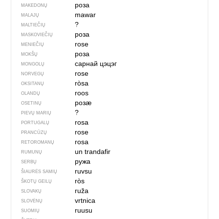
роза
MAKEDONŲ
mawar
MALAJŲ
?
MALTIEČIŲ
роза
MASKOVIEČIŲ
rose
MENIEČIŲ
роза
MOKŠŲ
сарнай цэцэг
MONGOLŲ
rose
NORVEGŲ
ròsa
OKSITANŲ
roos
OLANDŲ
розӕ
OSETINŲ
?
PIEVŲ MARIŲ
rosa
PORTUGALŲ
rose
PRANCŪZŲ
rosa
RETOROMANŲ
un trandafir
RUMUNŲ
ружа
SERBŲ
ruvsu
ŠIAURĖS SAMIŲ
ròs
ŠKOTŲ GEILŲ
ruža
SLOVAKŲ
vrtnica
SLOVĖNŲ
ruusu
SUOMIŲ