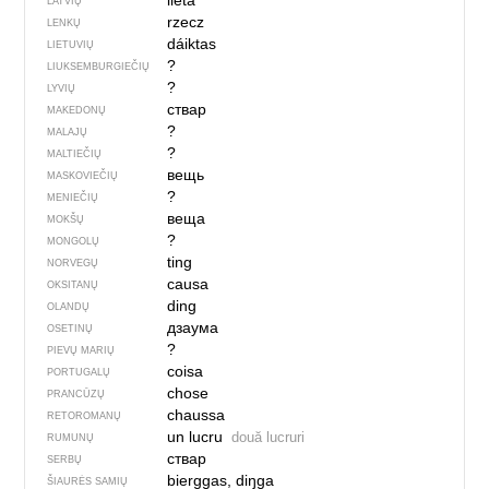
lieta
LATVIŲ
rzecz
LENKŲ
dáiktas
LIETUVIŲ
?
LIUKSEMBURGIEČIŲ
?
LYVIŲ
ствар
MAKEDONŲ
?
MALAJŲ
?
MALTIEČIŲ
вещь
MASKOVIEČIŲ
?
MENIEČIŲ
веща
MOKŠŲ
?
MONGOLŲ
ting
NORVEGŲ
causa
OKSITANŲ
ding
OLANDŲ
дзаума
OSETINŲ
?
PIEVŲ MARIŲ
coisa
PORTUGALŲ
chose
PRANCŪZŲ
chaussa
RETOROMANŲ
un lucru
două lucruri
RUMUNŲ
ствар
SERBŲ
bierggas, diŋga
ŠIAURĖS SAMIŲ