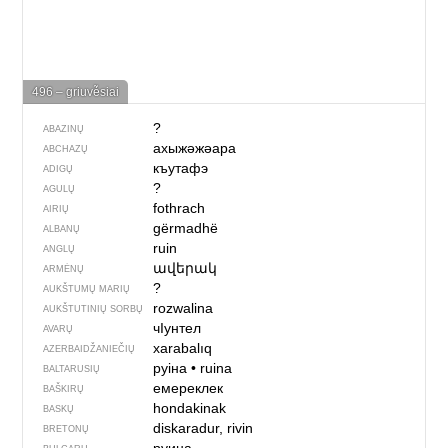
496 – griuvė̃siai
?
ABAZINŲ
ахыжәжәара
ABCHAZŲ
къутафэ
ADIGŲ
?
AGULŲ
fothrach
AIRIŲ
gërmadhë
ALBANŲ
ruin
ANGLŲ
ավերակ
ARMĖNŲ
?
AUKŠTUMŲ MARIŲ
rozwalina
AUKŠTUTINIŲ SORBŲ
чIунтел
AVARŲ
xarabalıq
AZERBAIDŽANIEČIŲ
руіна
•
ruina
BALTARUSIŲ
емереклек
BAŠKIRŲ
hondakinak
BASKŲ
diskaradur, rivin
BRETONŲ