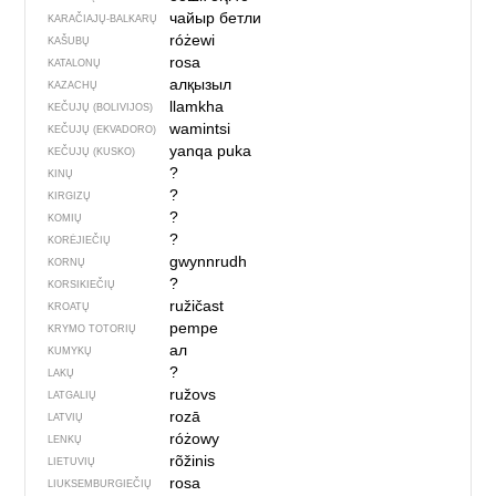
чайыр бетли
KARAČIAJŲ-BALKARŲ
różewi
KAŠUBŲ
rosa
KATALONŲ
алқызыл
KAZACHŲ
llamkha
KEČUJŲ (BOLIVIJOS)
wamintsi
KEČUJŲ (EKVADORO)
yanqa puka
KEČUJŲ (KUSKO)
?
KINŲ
?
KIRGIZŲ
?
KOMIŲ
?
KORĖJIEČIŲ
gwynnrudh
KORNŲ
?
KORSIKIEČIŲ
ružičast
KROATŲ
pempe
KRYMO TOTORIŲ
ал
KUMYKŲ
?
LAKŲ
ružovs
LATGALIŲ
rozā
LATVIŲ
różowy
LENKŲ
rõžinis
LIETUVIŲ
rosa
LIUKSEMBURGIEČIŲ