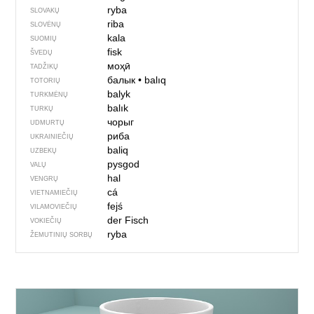
ryba
SLOVAKŲ
riba
SLOVĖNŲ
kala
SUOMIŲ
fisk
ŠVEDŲ
моҳӣ
TADŽIKŲ
балык
•
balıq
TOTORIŲ
balyk
TURKMĖNŲ
balık
TURKŲ
чорыг
UDMURTŲ
риба
UKRAINIEČIŲ
baliq
UZBEKŲ
pysgod
VALŲ
hal
VENGRŲ
cá
VIETNAMIEČIŲ
fejś
VILAMOVIEČIŲ
der Fisch
VOKIEČIŲ
ryba
ŽEMUTINIŲ SORBŲ