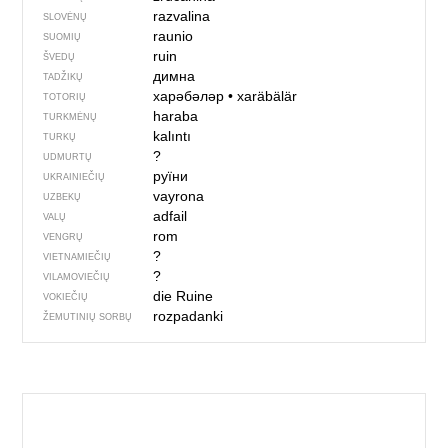
razvalina
SLOVĖNŲ
raunio
SUOMIŲ
ruin
ŠVEDŲ
димна
TADŽIKŲ
харәбәләр
•
xaräbälär
TOTORIŲ
haraba
TURKMĖNŲ
kalıntı
TURKŲ
?
UDMURTŲ
руїни
UKRAINIEČIŲ
vayrona
UZBEKŲ
adfail
VALŲ
rom
VENGRŲ
?
VIETNAMIEČIŲ
?
VILAMOVIEČIŲ
die Ruine
VOKIEČIŲ
rozpadanki
ŽEMUTINIŲ SORBŲ