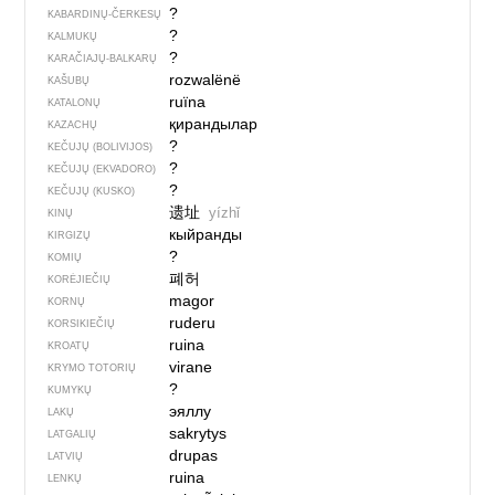
?
KABARDINŲ-ČERKESŲ
?
KALMUKŲ
?
KARAČIAJŲ-BALKARŲ
rozwalënë
KAŠUBŲ
ruïna
KATALONŲ
қирандылар
KAZACHŲ
?
KEČUJŲ (BOLIVIJOS)
?
KEČUJŲ (EKVADORO)
?
KEČUJŲ (KUSKO)
遗址
yízhǐ
KINŲ
кыйранды
KIRGIZŲ
?
KOMIŲ
폐허
KORĖJIEČIŲ
magor
KORNŲ
ruderu
KORSIKIEČIŲ
ruina
KROATŲ
virane
KRYMO TOTORIŲ
?
KUMYKŲ
эяллу
LAKŲ
sakrytys
LATGALIŲ
drupas
LATVIŲ
ruina
LENKŲ