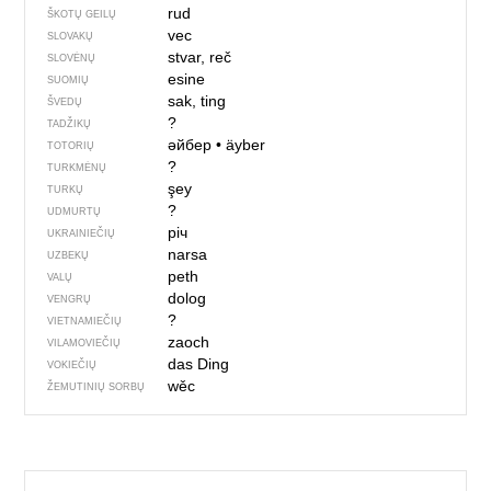
rud
ŠKOTŲ GEILŲ
vec
SLOVAKŲ
stvar, reč
SLOVĖNŲ
esine
SUOMIŲ
sak, ting
ŠVEDŲ
?
TADŽIKŲ
әйбер
•
äyber
TOTORIŲ
?
TURKMĖNŲ
şey
TURKŲ
?
UDMURTŲ
річ
UKRAINIEČIŲ
narsa
UZBEKŲ
peth
VALŲ
dolog
VENGRŲ
?
VIETNAMIEČIŲ
zaoch
VILAMOVIEČIŲ
das Ding
VOKIEČIŲ
wěc
ŽEMUTINIŲ SORBŲ