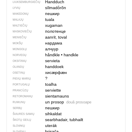
Handduch
LIUKSEMBURGIEČIŲ
sīlmadȱrõn
LYVIŲ
пешкир
MAKEDONŲ
tuala
MALAJŲ
xugaman
MALTIEČIŲ
полотенце
MASKOVIEČIŲ
aanrit, toval
MENIEČIŲ
нардама
MOKŠŲ
алчуур
MONGOLŲ
håndkle
•
handkle
NORVEGŲ
servieta
OKSITANŲ
handdoek
OLANDŲ
хисӕрфӕн
OSETINŲ
?
PIEVŲ MARIŲ
toalha
PORTUGALŲ
serviette
PRANCŪZŲ
sientamauns
RETOROMANŲ
un prosop
două prosoape
RUMUNŲ
пешкир
SERBŲ
sihkaldat
ŠIAURĖS SAMIŲ
searbhadair, tubhailt
ŠKOTŲ GEILŲ
uterák
SLOVAKŲ
brisača
SLOVĖNŲ