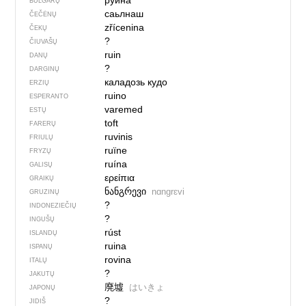
руина
BULGARŲ
саьлнаш
ČEČĖNŲ
zřícenina
ČEKŲ
?
ČIUVAŠŲ
ruin
DANŲ
?
DARGINŲ
каладозь кудо
ERZIŲ
ruino
ESPERANTO
varemed
ESTŲ
toft
FARERŲ
ruvinis
FRIULŲ
ruïne
FRYZŲ
ruína
GALISŲ
ερείπια
GRAIKŲ
ნანგრევი
nɑngrɛvi
GRUZINŲ
?
INDONEZIEČIŲ
?
INGUŠŲ
rúst
ISLANDŲ
ruina
ISPANŲ
rovina
ITALŲ
?
JAKUTŲ
廃墟
はいきょ
JAPONŲ
?
JIDIŠ