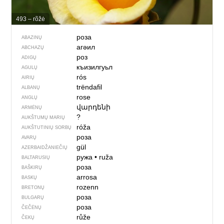
493 – rõžė
роза
ABAZINŲ
агәил
ABCHAZŲ
роз
ADIGŲ
къизилгуьл
AGULŲ
rós
AIRIŲ
trëndafil
ALBANŲ
rose
ANGLŲ
վարդենի
ARMĖNŲ
?
AUKŠTUMŲ MARIŲ
róža
AUKŠTUTINIŲ SORBŲ
роза
AVARŲ
gül
AZERBAIDŽANIEČIŲ
ружа
•
ruža
BALTARUSIŲ
роза
BAŠKIRŲ
arrosa
BASKŲ
rozenn
BRETONŲ
роза
BULGARŲ
роза
ČEČĖNŲ
růže
ČEKŲ