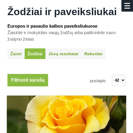
Žodžiai ir paveiksliukai
Europos ir pasaulio kalbos paveiksliukuose
Žaiskite ir mokykitės naujų žodžių arba patikrinkite savo
žodyno žinias
Žaisti
Žodžiai
Jūsų rezultatai
Rekordai
Filtruoti sąrašą
puslapis