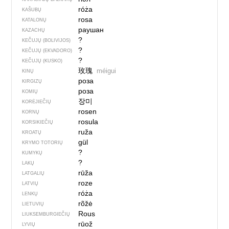
róża
KAŠUBŲ
rosa
KATALONŲ
раушан
KAZACHŲ
?
KEČUJŲ (BOLIVIJOS)
?
KEČUJŲ (EKVADORO)
?
KEČUJŲ (KUSKO)
玫瑰
méigui
KINŲ
роза
KIRGIZŲ
роза
KOMIŲ
장미
KORĖJIEČIŲ
rosen
KORNŲ
rosula
KORSIKIEČIŲ
ruža
KROATŲ
gül
KRYMO TOTORIŲ
?
KUMYKŲ
?
LAKŲ
rūža
LATGALIŲ
roze
LATVIŲ
róża
LENKŲ
rõžė
LIETUVIŲ
Rous
LIUKSEMBURGIEČIŲ
rūož
LYVIŲ