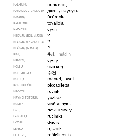
полотенц
KALMUKŲ
джан джаулукъ
KARAČIAJŲ-BALKARŲ
ùcéranka
KAŠUBŲ
tovallola
KATALONŲ
сүлгі
KAZACHŲ
?
KEČUJŲ (BOLIVIJOS)
?
KEČUJŲ (EKVADORO)
?
KEČUJŲ (KUSKO)
毛巾
máojīn
KINŲ
сүлгү
KIRGIZŲ
чышкӧд
KOMIŲ
수건
KORĖJIEČIŲ
mantel, towel
KORNŲ
piccaglietta
KORSIKIEČIŲ
ručnik
KROATŲ
yüzbez
KRYMO TOTORIŲ
чюй явлукъ
KUMYKŲ
лажинлихьу
LAKŲ
rūcinīks
LATGALIŲ
dvielis
LATVIŲ
ręcznik
LENKŲ
rañkšluostis
LIETUVIŲ