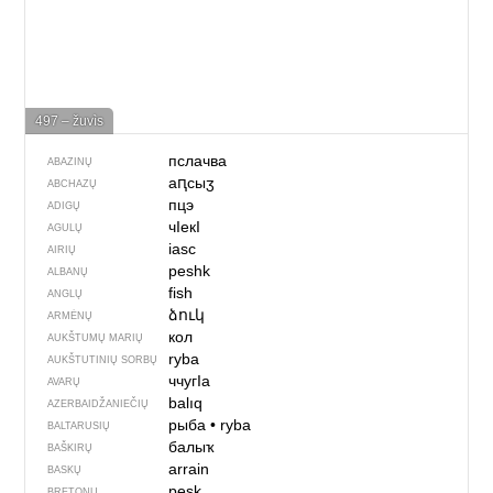
497 – žuvìs
пслачва
ABAZINŲ
аԥсыӡ
ABCHAZŲ
пцэ
ADIGŲ
чIекI
AGULŲ
iasc
AIRIŲ
peshk
ALBANŲ
fish
ANGLŲ
ձուկ
ARMĖNŲ
кол
AUKŠTUMŲ MARIŲ
ryba
AUKŠTUTINIŲ SORBŲ
ччугIа
AVARŲ
balıq
AZERBAIDŽANIEČIŲ
рыба
•
ryba
BALTARUSIŲ
балыҡ
BAŠKIRŲ
arrain
BASKŲ
pesk
BRETONŲ