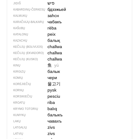
פיש
JIDIŠ
бдзэжьей
KABARDINŲ-ČERKESŲ
заһсн
KALMUKŲ
чабакъ
KARAČIAJŲ-BALKARŲ
rëba
KAŠUBŲ
peix
KATALONŲ
балық
KAZACHŲ
challwa
KEČUJŲ (BOLIVIJOS)
challwa
KEČUJŲ (EKVADORO)
challwa
KEČUJŲ (KUSKO)
鱼
yú
KINŲ
балык
KIRGIZŲ
чери
KOMIŲ
물고기
KORĖJIEČIŲ
pysk
KORNŲ
pesciu
KORSIKIEČIŲ
riba
KROATŲ
balıq
KRYMO TOTORIŲ
балыкъ
KUMYKŲ
чавахъ
LAKŲ
zivs
LATGALIŲ
zivs
LATVIŲ