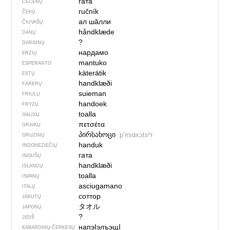
гата
ČEČĖNŲ
ručník
ČEKŲ
ал шӑлли
ČIUVAŠŲ
håndklæde
DANŲ
?
DARGINŲ
нардамо
ERZIŲ
mantuko
ESPERANTO
käterätik
ESTŲ
handklæði
FARERŲ
suieman
FRIULŲ
handoek
FRYZŲ
toalla
GALISŲ
πετσέτα
GRAIKŲ
პირსახოცი
pʼirsɑxɔtsʰi
GRUZINŲ
handuk
INDONEZIEČIŲ
гата
INGUŠŲ
handklæði
ISLANDŲ
toalla
ISPANŲ
asciugamano
ITALŲ
соттор
JAKUTŲ
タオル
JAPONŲ
?
JIDIŠ
напэІэлъэщІ
KABARDINŲ-ČERKESŲ