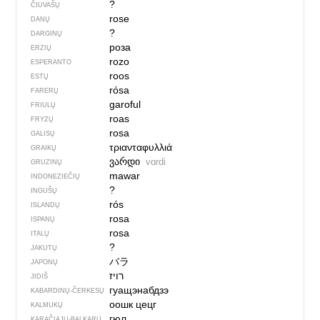
?
ČIUVAŠŲ
rose
DANŲ
?
DARGINŲ
роза
ERZIŲ
rozo
ESPERANTO
roos
ESTŲ
rósa
FARERŲ
garoful
FRIULŲ
roas
FRYZŲ
rosa
GALISŲ
τριανταφυλλιά
GRAIKŲ
ვარდი
vɑrdi
GRUZINŲ
mawar
INDONEZIEČIŲ
?
INGUŠŲ
rós
ISLANDŲ
rosa
ISPANŲ
rosa
ITALŲ
?
JAKUTŲ
バラ
JAPONŲ
רויז
JIDIŠ
гуащэнабдзэ
KABARDINŲ-ČERKESŲ
оошк цецг
KALMUKŲ
гюл
KARAČIAJŲ-BALKARŲ