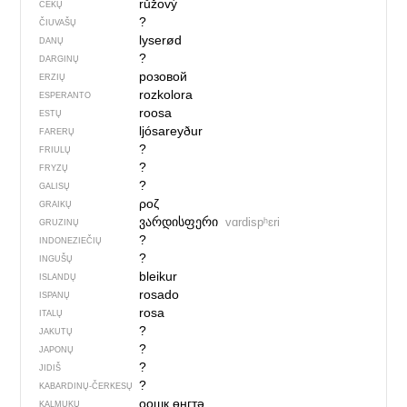
růžový
ČEKŲ
?
ČIUVAŠŲ
lyserød
DANŲ
?
DARGINŲ
розовой
ERZIŲ
rozkolora
ESPERANTO
roosa
ESTŲ
ljósareyður
FARERŲ
?
FRIULŲ
?
FRYZŲ
?
GALISŲ
ροζ
GRAIKŲ
ვარდისფერი
vɑrdispʰɛri
GRUZINŲ
?
INDONEZIEČIŲ
?
INGUŠŲ
bleikur
ISLANDŲ
rosado
ISPANŲ
rosa
ITALŲ
?
JAKUTŲ
?
JAPONŲ
?
JIDIŠ
?
KABARDINŲ-ČERKESŲ
оошк өңгтә
KALMUKŲ