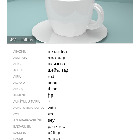
498 – dáiktas
пIкъыгIва
ABAZINŲ
амаҭәар
ABCHAZŲ
пкъыгъо
ADIGŲ
шейъ, зад
AGULŲ
rud
AIRIŲ
send
ALBANŲ
thing
ANGLŲ
իր
ARMĖNŲ
?
AUKŠTUMŲ MARIŲ
wěc
AUKŠTUTINIŲ SORBŲ
жо
AVARŲ
şey
AZERBAIDŽANIEČIŲ
рэч
•
reč
BALTARUSIŲ
әйбер
BAŠKIRŲ
gauza
BASKŲ