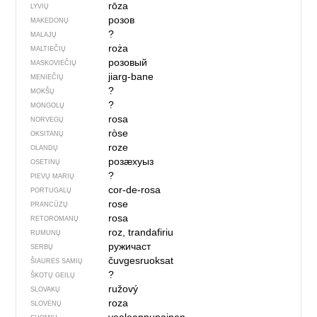
rōza
LYVIŲ
розов
MAKEDONŲ
?
MALAJŲ
roża
MALTIEČIŲ
розовый
MASKOVIEČIŲ
jiarg-bane
MENIEČIŲ
?
MOKŠŲ
?
MONGOLŲ
rosa
NORVEGŲ
ròse
OKSITANŲ
roze
OLANDŲ
розӕхуыз
OSETINŲ
?
PIEVŲ MARIŲ
cor-de-rosa
PORTUGALŲ
rose
PRANCŪZŲ
rosa
RETOROMANŲ
roz, trandafiriu
RUMUNŲ
ружичаст
SERBŲ
čuvgesruoksat
ŠIAURĖS SAMIŲ
?
ŠKOTŲ GEILŲ
ružový
SLOVAKŲ
roza
SLOVĖNŲ