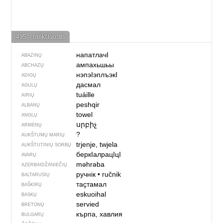
495 – rañkšluostis
напатлачI
ABAZINŲ
ампахьшьы
ABCHAZŲ
нэпэIэплъэкI
ADIGŲ
дасмал
AGULŲ
tuáille
AIRIŲ
peshqir
ALBANŲ
towel
ANGLŲ
սրբիչ
ARMĖNŲ
?
AUKŠTUMŲ MARIŲ
trjenje, twjela
AUKŠTUTINIŲ SORBŲ
беркIалрацIцI
AVARŲ
məhrəba
AZERBAIDŽANIEČIŲ
ручнік
•
ručnik
BALTARUSIŲ
таҫтамал
BAŠKIRŲ
eskuoihal
BASKŲ
servied
BRETONŲ
кърпа, хавлия
BULGARŲ