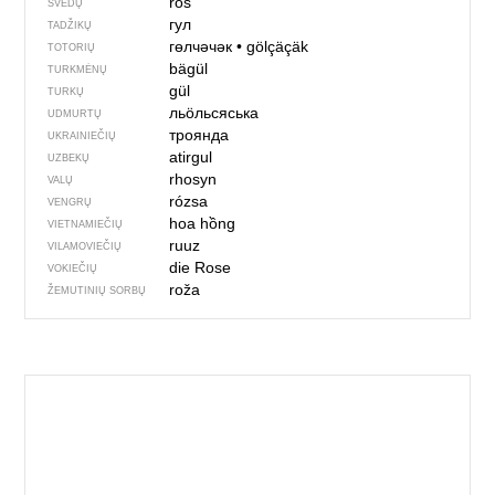
ros
ŠVEDŲ
гул
TADŽIKŲ
гөлчәчәк
•
gölçäçäk
TOTORIŲ
bägül
TURKMĖNŲ
gül
TURKŲ
льӧльсяська
UDMURTŲ
троянда
UKRAINIEČIŲ
atirgul
UZBEKŲ
rhosyn
VALŲ
rózsa
VENGRŲ
hoa hồng
VIETNAMIEČIŲ
ruuz
VILAMOVIEČIŲ
die Rose
VOKIEČIŲ
roža
ŽEMUTINIŲ SORBŲ