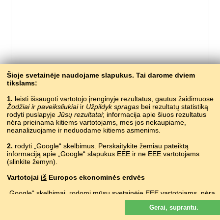
499 – ùpė
Šioje svetainėje naudojame slapukus. Tai darome dviem
tikslams:
дзыгIв
ABAZINŲ
1.
leisti išsaugoti vartotojo įrenginyje rezultatus, gautus žaidimuose
аӡиас
ABCHAZŲ
Žodžiai ir paveiksliukiai
ir
Užpildyk spragas
bei rezultatų statistiką
псыхъо
ADIGŲ
rodyti puslapyje
Jūsų rezultatai
; informacija apie šiuos rezultatus
нецIв
AGULŲ
nėra prieinama kitiems vartotojams, mes jos nekaupiame,
abhainn
neanalizuojame ir neduodame kitiems asmenims.
AIRIŲ
lumë
ALBANŲ
2.
rodyti „Google“ skelbimus. Perskaitykite žemiau pateiktą
river
ANGLŲ
informaciją apie „Google“ slapukus EEE ir ne EEE vartotojams
գետ
ARMĖNŲ
(slinkite žemyn).
ӓнгӹр
AUKŠTUMŲ MARIŲ
Vartotojai
iš
Europos ekonominės erdvės
rěka
AUKŠTUTINIŲ SORBŲ
гIор
AVARŲ
„Google“ skelbimai, rodomi mūsų svetainėje EEE vartotojams,
nėra
çay
AZERBAIDŽANIEČIŲ
suasmeninti. Nors šie skelbimai slapukų nenaudoja suasmeninimui,
рака
•
raka
Gerai, suprantu.
bet jie juos naudoja, kad būtų galima riboti dažnumą, parengti
BALTARUSIŲ
suvestines ataskaitas apie skelbimus ir kovoti su sukčiavimu ir
йылға
BAŠKIRŲ