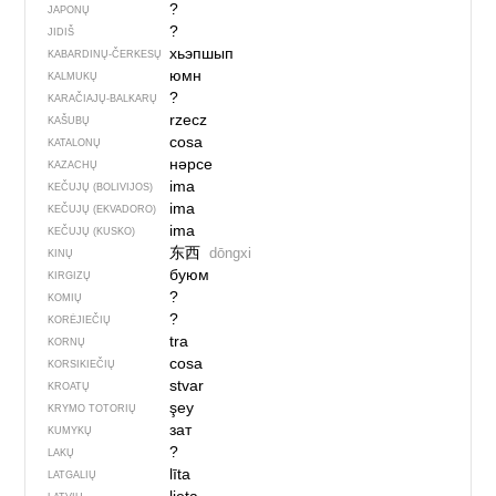
?
JAPONŲ
?
JIDIŠ
хьэпшып
KABARDINŲ-ČERKESŲ
юмн
KALMUKŲ
?
KARAČIAJŲ-BALKARŲ
rzecz
KAŠUBŲ
cosa
KATALONŲ
нәрсе
KAZACHŲ
ima
KEČUJŲ (BOLIVIJOS)
ima
KEČUJŲ (EKVADORO)
ima
KEČUJŲ (KUSKO)
东西
dōngxi
KINŲ
буюм
KIRGIZŲ
?
KOMIŲ
?
KORĖJIEČIŲ
tra
KORNŲ
cosa
KORSIKIEČIŲ
stvar
KROATŲ
şey
KRYMO TOTORIŲ
зат
KUMYKŲ
?
LAKŲ
līta
LATGALIŲ