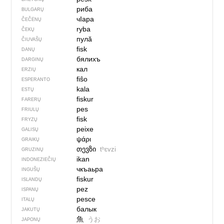
риба
BULGARŲ
чIара
ČEČĖNŲ
ryba
ČEKŲ
пулӑ
ČIUVAŠŲ
fisk
DANŲ
бялихъ
DARGINŲ
кал
ERZIŲ
fiŝo
ESPERANTO
kala
ESTŲ
fiskur
FARERŲ
pes
FRIULŲ
fisk
FRYZŲ
peixe
GALISŲ
ψάρι
GRAIKŲ
თევზი
tʰɛvzi
GRUZINŲ
ikan
INDONEZIEČIŲ
чкъаьра
INGUŠŲ
fiskur
ISLANDŲ
pez
ISPANŲ
pesce
ITALŲ
балык
JAKUTŲ
魚
うお
JAPONŲ