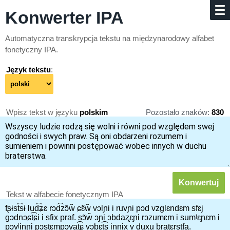
Konwerter IPA
Automatyczna transkrypcja tekstu na mię­dzy­na­ro­do­wy alfabet
fonetyczny IPA.
Język tekstu
:
Wpisz tekst w języku
polskim
Pozostało znaków:
830
Tekst w alfabecie fonetycznym IPA