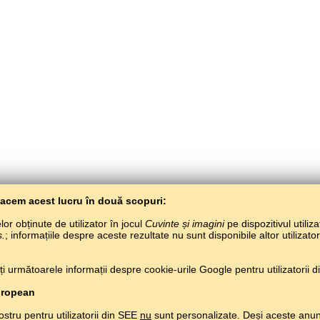
Facem acest lucru în două scopuri:
or obținute de utilizator în jocul
Cuvinte și imagini
pe dispozitivul utiliza
s.
; informațiile despre aceste rezultate nu sunt disponibile altor utilizato
 următoarele informații despre cookie-urile Google pentru utilizatorii din
Copyright © 2015–2025 BALTOSLAV.
Toate drepturile rezervate.
uropean
ostru pentru utilizatorii din SEE
nu
sunt personalizate. Deși aceste anun