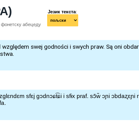
A)
Језик текста
:
у фонетску абецеду