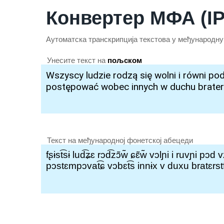
Конвертер МФА (IP
Аутоматска транскрипција текстова у међународн
Унесите текст на
пољском
Текст на међународној фонетској абецеди