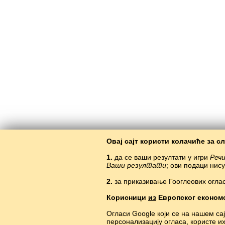
Овај сајт користи колачиће за с
1.
да се ваши резултати у игри
Речи
Ваши резултати
; ови подаци нис
2.
за приказивање Гооглеових оглас
Корисници
из
Европског економ
Огласи Google који се на нашем са
персонализацију огласа, користе и