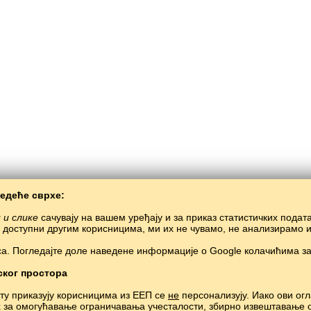
ледеће сврхе:
 и слике
сачувају на вашем уређају и за приказ статистичких подат
у доступни другим корисницима, ми их не чувамо, не анализирамо 
а. Погледајте доле наведене информације о Google колачићима за
Copyright © 2015–2025 BALTOSLAV.
ског простора
Сва права задржана.
јту приказују корисницима из ЕЕП се
не
персонализују. Иако ови огл
х за омогућавање ограничавања учесталости, збирно извештавање 