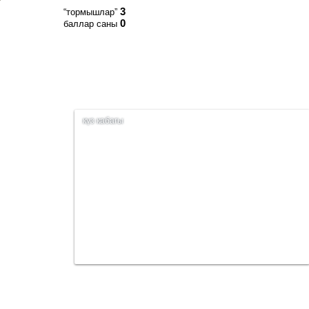
3
“тормышлар”
0
баллар саны
күз кабагы