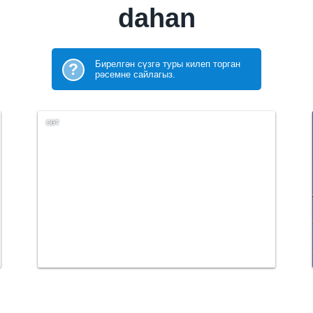
dahan
Бирелгән сүзгә туры килеп торган
?
рәсемне сайлагыз.
сөт