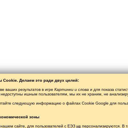
 Cookie. Делаем это ради двух целей:
ве ваших результатов в игре
Картинки и слова
и для показа статис
ты недоступны ишным пользователям, мы их не храним, не анализи
итайте следующую информацию о файлах Cookie Google для пользо
Балто­Слав
/
Рәсемнәр һәм сүзләр
/
индонезия теле рәсемнәрдә
зия телетүләүсез өйрәнелә торган тел.
Уйнау һәм өйрәнүиндонезия телеон
Copyright © 2015–2025 BALTOSLAV. Бөтен хокуклары якланган
кономической зоны
 нашем сайте, для пользователей с ЕЭЗ
не
персонализируются. В т