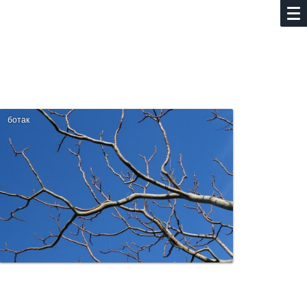
ботак