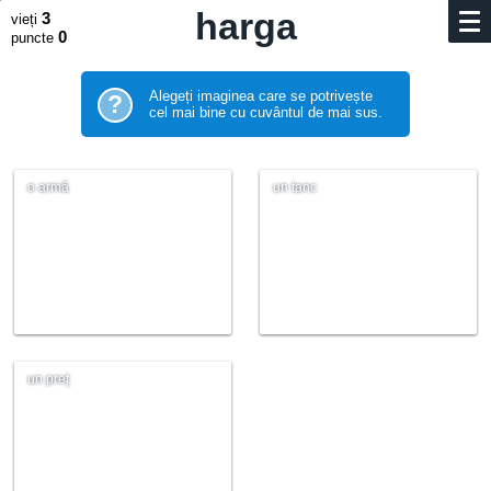
harga
3
vieți
0
puncte
Alegeți imaginea care se potrivește
?
cel mai bine cu cuvântul de mai sus.
o armă
un tanc
un preț