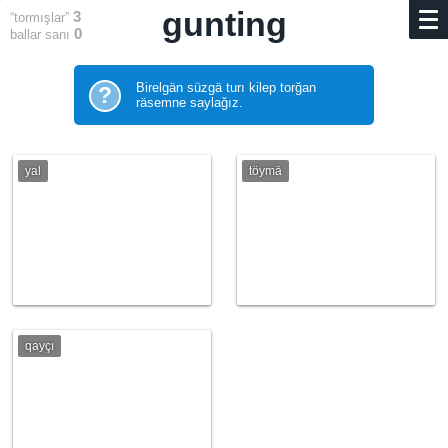
gunting
3
“tormışlar”
0
ballar sanı
Birelgän süzgä turı kilep torğan
?
räsemne saylağız.
yal
töymä
qayçı