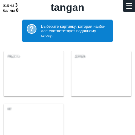
tangan
3
жизни
0
баллы
Выберите картинку, которая наибо­
?
лее соответствует поданному
слову.
ладонь
дождь
юг