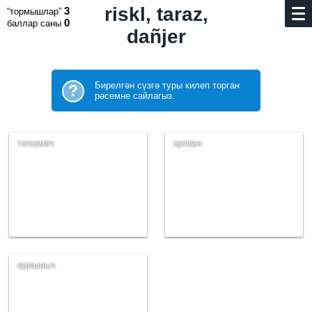
riskl, taraz,
3
“тормышлар”
0
баллар саны
dañjer
Бирелгән сүзгә туры килеп торган
?
рәсемне сайлагыз.
тәгәрмәч
җилкән
куркыныч