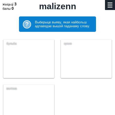
malizenn
3
жыцьці
0
балы
Выберыце выяву, якая найбольш
?
адпавядае вышэй паданаму слову.
бульба
кухня
валізка