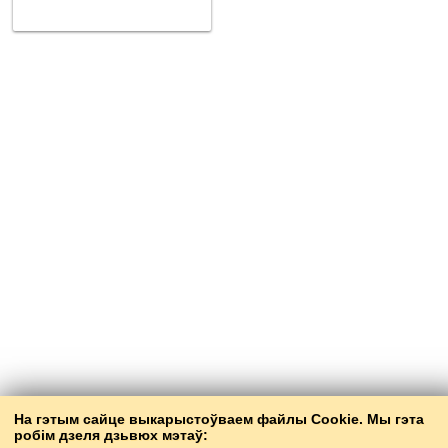
На гэтым сайце выкарыстоўваем файлы Cookie. Мы гэта
робім дзеля дзьвюх мэтаў: