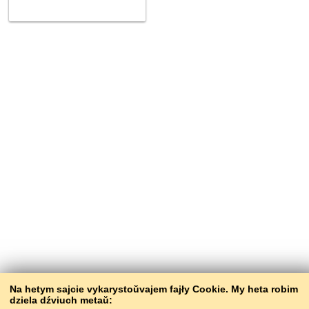
Na hetym sajcie vykarystoŭvajem fajły Cookie. My heta robim
dziela dźviuch metaŭ: