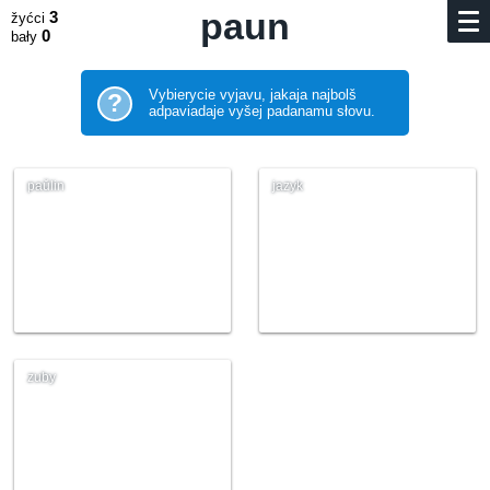
paun
3
žyćci
0
bały
Vybierycie vyjavu, jakaja najbolš
?
adpaviadaje vyšej padanamu słovu.
paŭlin
jazyk
zuby