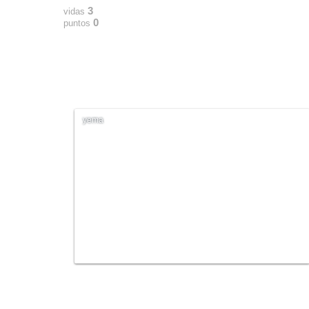
3
vidas
0
puntos
yema