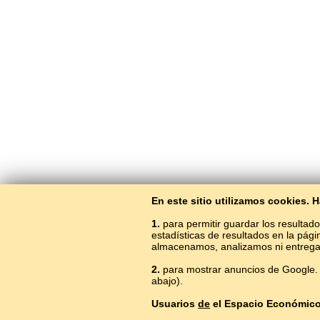
En este sitio utilizamos cookies.
1.
para permitir guardar los resultado
estadísticas de resultados en la pág
almacenamos, analizamos ni entrega
2.
para mostrar anuncios de Google. 
abajo).
Usuarios
de
el Espacio Económic