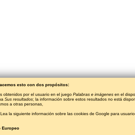
 Hacemos esto con dos propósitos:
s obtenidos por el usuario en el juego
Palabras e imágenes
en el dispo
ina
Sus resultados
; la información sobre estos resultados no está dispon
mos a otras personas,
BaltoSlav
/
Palabras e imágenes
/
Calmuco en imágenes
Lea la siguiente información sobre las cookies de Google para usuari
Aprender el idioma calmuco gratis.
Jugar y aprender palabras calmucoas en línea.
Copyright © 2015–2025 BALTOSLAV.
Todos los derechos reservados.
o Europeo