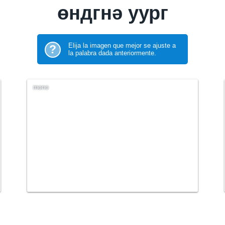
өндгнә уург
Elija la imagen que mejor se ajuste a
?
la palabra dada anteriormente.
mono