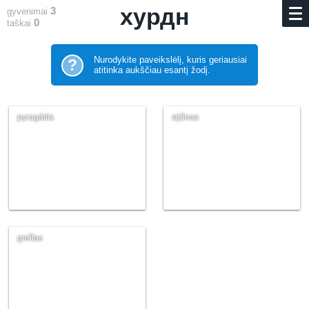
хурдн
3
gyvenimai
0
taškai
Nurodykite paveikslėlį, kuris geriausiai
?
atitinka aukščiau esantį žodį.
pyragáitis
sijõnas
greĩtas