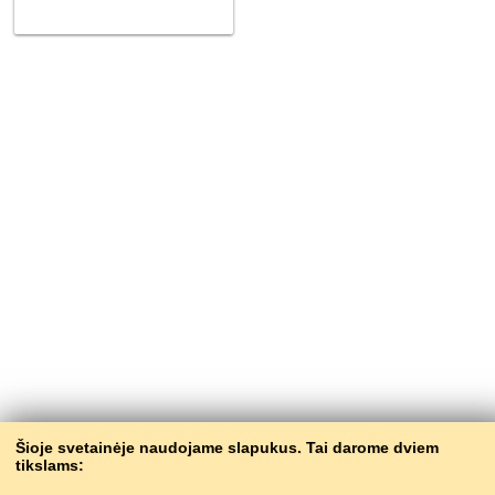
Šioje svetainėje naudojame slapukus. Tai darome dviem
tikslams: