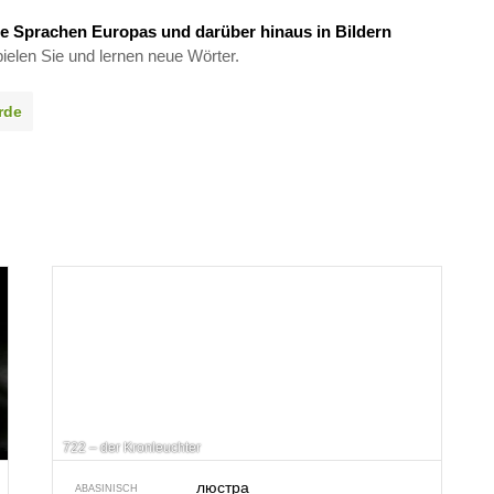
e Sprachen Europas und darüber hinaus in Bildern
ielen Sie und lernen neue Wörter.
rde
722 – der Kronleuchter
люстра
ABASINISCH