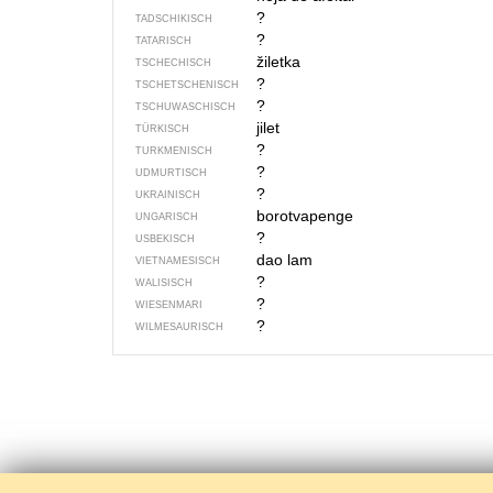
?
TADSCHIKISCH
?
TATARISCH
žiletka
TSCHECHISCH
?
TSCHETSCHENISCH
?
TSCHUWASCHISCH
jilet
TÜRKISCH
?
TURKMENISCH
?
UDMURTISCH
?
UKRAINISCH
borotvapenge
UNGARISCH
?
USBEKISCH
dao lam
VIETNAMESISCH
?
WALISISCH
?
WIESENMARI
?
WILMESAURISCH
1
2
3
4
5
6
7
8