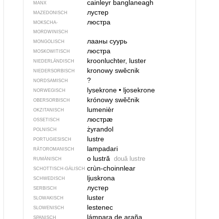
cainleyr banglaneagh
MANX
лустер
MAZEDONISCH
люстра
MOKSCHA-
MORDWINISCH
лааны суурь
MONGOLISCH
люстра
MOSKOWITISCH
kroonluchter, luster
NIEDERLÄNDISCH
kronowy swěcnik
NIEDERSORBISCH
?
NORDSAMISCH
lysekrone
•
ljosekrone
NORWEGISCH
krónowy swěčnik
OBERSORBISCH
lumenièr
OKZITANISCH
люстрӕ
OSSETISCH
żyrandol
POLNISCH
lustre
PORTUGIESISCH
lampadari
RÄTOROMANISCH
o lustră
două lustre
RUMÄNISCH
crùn-choinnlear
SCHOTTISCH-GÄLISCH
ljuskrona
SCHWEDISCH
лустер
SERBISCH
luster
SLOWAKISCH
lestenec
SLOWENISCH
lámpara de araña
SPANISCH