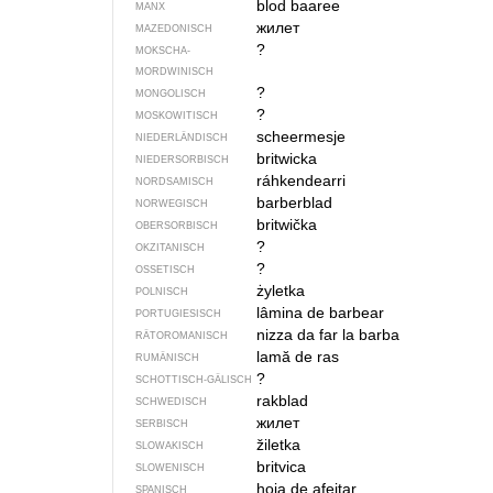
blod baaree
MANX
жилет
MAZEDONISCH
?
MOKSCHA-
MORDWINISCH
?
MONGOLISCH
?
MOSKOWITISCH
scheermesje
NIEDERLÄNDISCH
britwicka
NIEDERSORBISCH
ráhkendearri
NORDSAMISCH
barberblad
NORWEGISCH
britwička
OBERSORBISCH
?
OKZITANISCH
?
OSSETISCH
żyletka
POLNISCH
lâmina de barbear
PORTUGIESISCH
nizza da far la barba
RÄTOROMANISCH
lamă de ras
RUMÄNISCH
?
SCHOTTISCH-GÄLISCH
rakblad
SCHWEDISCH
жилет
SERBISCH
žiletka
SLOWAKISCH
britvica
SLOWENISCH
hoja de afeitar
SPANISCH