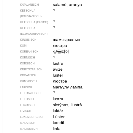
salamó, aranya
KATALANISCH
?
KETSCHUA
(BOLIVIANISCH)
?
KETSCHUA (CUSCO)
?
KETSCHUA
(ECUADORIANISCH)
шамчырактын
KIRGISISCH
люстра
KOMI
샹들리에
KOREANISCH
?
KORNISCH
lustru
KORSISCH
avize
KRIMTATARISCH
luster
KROATISCH
люстра
KUMYKISCH
магъулу лампа
LAKISCH
?
LETTGALLISCH
lustra
LETTISCH
sietýnas, liustrà
LITAUISCH
luktār
LIVISCH
Lüster
LUXEMBURGISCH
kandil
MALAIISCH
linfa
MALTESISCH