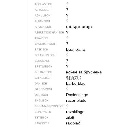
?
ABCHASISCH
?
ADYGEISCH
?
AGHULISCH
?
ALBANISCH
ածելու սայր
ARMENISCH
?
ASERBAIDSCHANISCH
?
AWARISCH
?
BASCHKIRISCH
bizar-xafla
BASKISCH
?
BELARUSSISCH
?
BERGMARI
?
BRETONISCH
ножче за бръснене
BULGARISCH
剃须刀片
CHINESISCH
barberblad
DÄNISCH
?
DARGINISCH
Rasierklinge
DEUTSCH
razor blade
ENGLISCH
?
ERSJA-MORDWINISCH
razoklingo
ESPERANTO
žilett
ESTNISCH
rakiblað
FÄRÖISCH