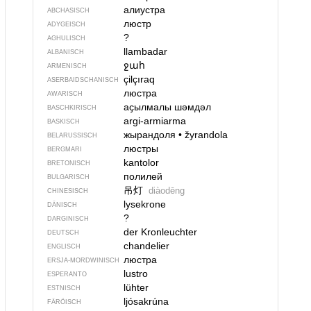
алиустра
ABCHASISCH
люстр
ADYGEISCH
?
AGHULISCH
llambadar
ALBANISCH
ջահ
ARMENISCH
çilçıraq
ASERBAIDSCHANISCH
люстра
AWARISCH
аҫылмалы шәмдәл
BASCHKIRISCH
argi-armiarma
BASKISCH
жырандоля
•
žyrandola
BELARUSSISCH
люстры
BERGMARI
kantolor
BRETONISCH
полилей
BULGARISCH
吊灯
diàodēng
CHINESISCH
lysekrone
DÄNISCH
?
DARGINISCH
der Kronleuchter
DEUTSCH
chandelier
ENGLISCH
люстра
ERSJA-MORDWINISCH
lustro
ESPERANTO
lühter
ESTNISCH
ljósakrúna
FÄRÖISCH