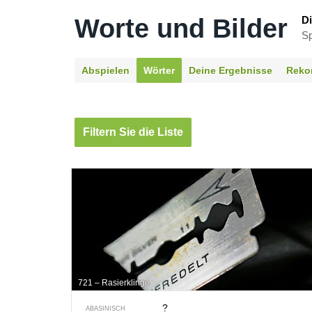
Worte und Bilder
Di
Sp
Abspielen
Wörter
Deine Ergebnisse
Reko
Filtern Sie die Liste
721 – Rasierklinge
?
ABASINISCH