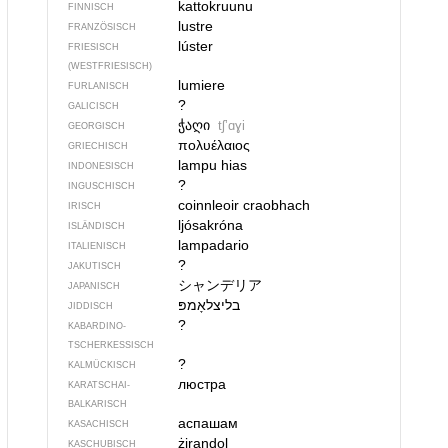
kattokruunu
FINNISCH
lustre
FRANZÖSISCH
lúster
FRIESISCH
(WESTFRIESISCH)
lumiere
FURLANISCH
?
GALICISCH
ჭაღი
tʃʼɑɣi
GEORGISCH
πολυέλαιος
GRIECHISCH
lampu hias
INDONESISCH
?
INGUSCHISCH
coinnleoir craobhach
IRISCH
ljósakróna
ISLÄNDISCH
lampadario
ITALIENISCH
?
JAKUTISCH
シャンデリア
JAPANISCH
בליצלאָמפּ
JIDDISCH
?
KABARDINO-
TSCHERKESSISCH
?
KALMÜCKISCH
люстра
KARATSCHAI-
BALKARISCH
аспашам
KASACHISCH
żirandol
KASCHUBISCH