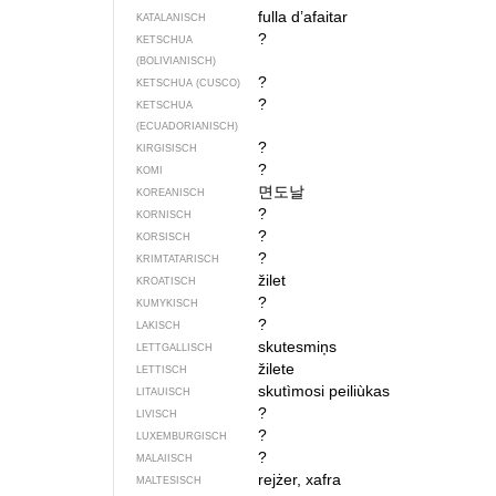
fulla d’afaitar
KATALANISCH
?
KETSCHUA
(BOLIVIANISCH)
?
KETSCHUA (CUSCO)
?
KETSCHUA
(ECUADORIANISCH)
?
KIRGISISCH
?
KOMI
면도날
KOREANISCH
?
KORNISCH
?
KORSISCH
?
KRIMTATARISCH
žilet
KROATISCH
?
KUMYKISCH
?
LAKISCH
skutesmiņs
LETTGALLISCH
žilete
LETTISCH
skutìmosi peiliùkas
LITAUISCH
?
LIVISCH
?
LUXEMBURGISCH
?
MALAIISCH
rejżer, xafra
MALTESISCH