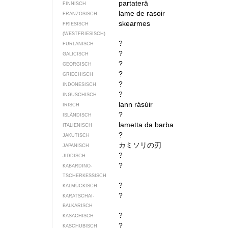
partaterä
FINNISCH
lame de rasoir
FRANZÖSISCH
skearmes
FRIESISCH
(WESTFRIESISCH)
?
FURLANISCH
?
GALICISCH
?
GEORGISCH
?
GRIECHISCH
?
INDONESISCH
?
INGUSCHISCH
lann rásúir
IRISCH
?
ISLÄNDISCH
lametta da barba
ITALIENISCH
?
JAKUTISCH
カミソリの刃
JAPANISCH
?
JIDDISCH
?
KABARDINO-
TSCHERKESSISCH
?
KALMÜCKISCH
?
KARATSCHAI-
BALKARISCH
?
KASACHISCH
?
KASCHUBISCH