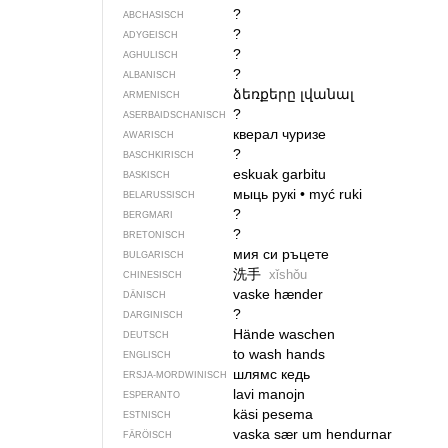
?
ABCHASISCH
?
ADYGEISCH
?
AGHULISCH
?
ALBANISCH
ձեռքերը լվանալ
ARMENISCH
?
ASERBAIDSCHANISCH
кверал чуризе
AWARISCH
?
BASCHKIRISCH
eskuak garbitu
BASKISCH
мыць рукі
•
myć ruki
BELARUSSISCH
?
BERGMARI
?
BRETONISCH
мия си ръцете
BULGARISCH
洗手
xǐshǒu
CHINESISCH
vaske hænder
DÄNISCH
?
DARGINISCH
Hände waschen
DEUTSCH
to wash hands
ENGLISCH
шлямс кедь
ERSJA-MORDWINISCH
lavi manojn
ESPERANTO
käsi pesema
ESTNISCH
vaska sær um hendurnar
FÄRÖISCH