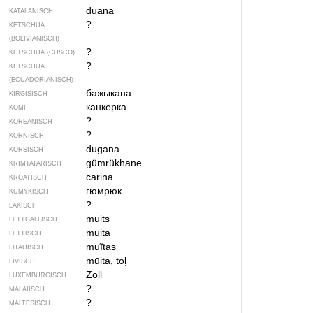
duana
KATALANISCH
?
KETSCHUA
(BOLIVIANISCH)
?
KETSCHUA (CUSCO)
?
KETSCHUA
(ECUADORIANISCH)
бажыкана
KIRGISISCH
канкерка
KOMI
?
KOREANISCH
?
KORNISCH
dugana
KORSISCH
gümrükhane
KRIMTATARISCH
carina
KROATISCH
гюмрюк
KUMYKISCH
?
LAKISCH
muits
LETTGALLISCH
muita
LETTISCH
muĩtas
LITAUISCH
mūita, toļ
LIVISCH
Zoll
LUXEMBURGISCH
?
MALAIISCH
?
MALTESISCH