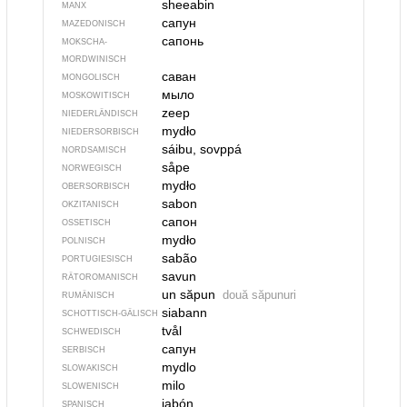
sheeabin
MANX
сапун
MAZEDONISCH
сапонь
MOKSCHA-
MORDWINISCH
саван
MONGOLISCH
мыло
MOSKOWITISCH
zeep
NIEDERLÄNDISCH
mydło
NIEDERSORBISCH
sáibu, sovppá
NORDSAMISCH
såpe
NORWEGISCH
mydło
OBERSORBISCH
sabon
OKZITANISCH
сапон
OSSETISCH
mydło
POLNISCH
sabão
PORTUGIESISCH
savun
RÄTOROMANISCH
un săpun
două săpunuri
RUMÄNISCH
siabann
SCHOTTISCH-GÄLISCH
tvål
SCHWEDISCH
сапун
SERBISCH
mydlo
SLOWAKISCH
milo
SLOWENISCH
jabón
SPANISCH