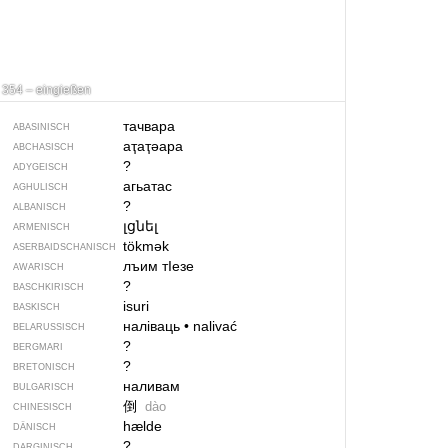
354 – eingießen
тачвара
ABASINISCH
аҭаҭәара
ABCHASISCH
?
ADYGEISCH
агьатас
AGHULISCH
?
ALBANISCH
լցնել
ARMENISCH
tökmək
ASERBAIDSCHANISCH
лъим тIезе
AWARISCH
?
BASCHKIRISCH
isuri
BASKISCH
наліваць
•
nalivać
BELARUSSISCH
?
BERGMARI
?
BRETONISCH
наливам
BULGARISCH
倒
dào
CHINESISCH
hælde
DÄNISCH
?
DARGINISCH