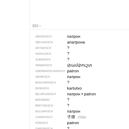
352 –
патрон
ABASINISCH
апатрона
ABCHASISCH
?
ADYGEISCH
?
AGHULISCH
?
ALBANISCH
փամփուշտ
ARMENISCH
patron
ASERBAIDSCHANISCH
патрон
AWARISCH
?
BASCHKIRISCH
kartutxo
BASKISCH
патрон
•
patron
BELARUSSISCH
?
BERGMARI
?
BRETONISCH
патрон
BULGARISCH
子弹
zǐdàn
CHINESISCH
patron
DÄNISCH
?
DARGINISCH