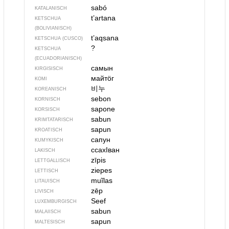
sabó
KATALANISCH
t’artana
KETSCHUA
(BOLIVIANISCH)
t’aqsana
KETSCHUA (CUSCO)
?
KETSCHUA
(ECUADORIANISCH)
самын
KIRGISISCH
майтӧг
KOMI
비누
KOREANISCH
sebon
KORNISCH
sapone
KORSISCH
sabun
KRIMTATARISCH
sapun
KROATISCH
сапун
KUMYKISCH
ссахIван
LAKISCH
zīpis
LETTGALLISCH
ziepes
LETTISCH
muĩlas
LITAUISCH
zēp
LIVISCH
Seef
LUXEMBURGISCH
sabun
MALAIISCH
sapun
MALTESISCH