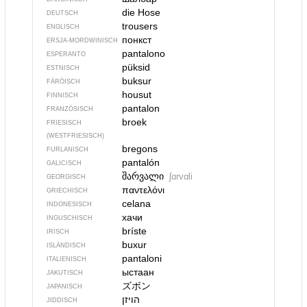
die Hose
DEUTSCH
trousers
ENGLISCH
понкст
ERSJA-MORDWINISCH
pantalono
ESPERANTO
püksid
ESTNISCH
buksur
FÄRÖISCH
housut
FINNISCH
pantalon
FRANZÖSISCH
broek
FRIESISCH
(WESTFRIESISCH)
bregons
FURLANISCH
pantalón
GALICISCH
შარვალი
ʃɑrvɑli
GEORGISCH
παντελόνι
GRIECHISCH
celana
INDONESISCH
хачи
INGUSCHISCH
bríste
IRISCH
buxur
ISLÄNDISCH
pantaloni
ITALIENISCH
ыстаан
JAKUTISCH
ズボン
JAPANISCH
הויזן
JIDDISCH