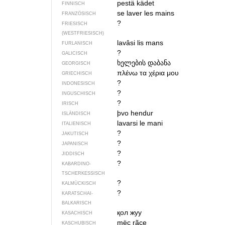
pestä kädet
FINNISCH
se laver les mains
FRANZÖSISCH
?
FRIESISCH
(WESTFRIESISCH)
lavâsi lis mans
FURLANISCH
?
GALICISCH
ხელების დაბანა
GEORGISCH
πλένω τα χέρια μου
GRIECHISCH
?
INDONESISCH
?
INGUSCHISCH
?
IRISCH
þvo hendur
ISLÄNDISCH
lavarsi le mani
ITALIENISCH
?
JAKUTISCH
?
JAPANISCH
?
JIDDISCH
?
KABARDINO-
TSCHERKESSISCH
?
KALMÜCKISCH
?
KARATSCHAI-
BALKARISCH
қол жуу
KASACHISCH
mëc rãce
KASCHUBISCH