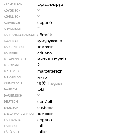
аҳазалхырҭа
ABCHASISCH
?
ADYGEISCH
?
AGHULISCH
doganë
ALBANISCH
?
ARMENISCH
gömrük
ASERBAIDSCHANISCH
кумурукхана
AWARISCH
таможня
BASCHKIRISCH
aduana
BASKISCH
мытня
•
mytnia
BELARUSSISCH
?
BERGMARI
maltouterezh
BRETONISCH
мито
BULGARISCH
海关
hǎiguān
CHINESISCH
told
DÄNISCH
?
DARGINISCH
der Zoll
DEUTSCH
customs
ENGLISCH
таможня
ERSJA-MORDWINISCH
dogano
ESPERANTO
toll
ESTNISCH
tollur
FÄRÖISCH