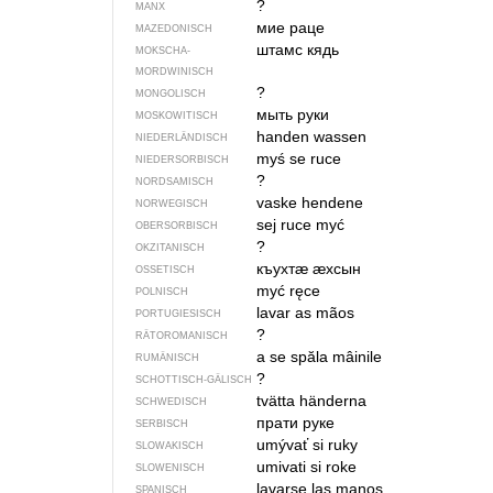
?
MANX
мие раце
MAZEDONISCH
штамс кядь
MOKSCHA-
MORDWINISCH
?
MONGOLISCH
мыть руки
MOSKOWITISCH
handen wassen
NIEDERLÄNDISCH
myś se ruce
NIEDERSORBISCH
?
NORDSAMISCH
vaske hendene
NORWEGISCH
sej ruce myć
OBERSORBISCH
?
OKZITANISCH
къухтӕ ӕхсын
OSSETISCH
myć ręce
POLNISCH
lavar as mãos
PORTUGIESISCH
?
RÄTOROMANISCH
a se spăla mâinile
RUMÄNISCH
?
SCHOTTISCH-GÄLISCH
tvätta händerna
SCHWEDISCH
прати руке
SERBISCH
umývať si ruky
SLOWAKISCH
umivati si roke
SLOWENISCH
lavarse las manos
SPANISCH