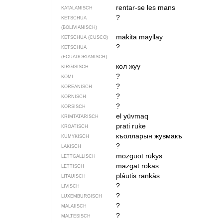
rentar-se les mans
KATALANISCH
?
KETSCHUA
(BOLIVIANISCH)
makita mayllay
KETSCHUA (CUSCO)
?
KETSCHUA
(ECUADORIANISCH)
кол жуу
KIRGISISCH
?
KOMI
?
KOREANISCH
?
KORNISCH
?
KORSISCH
el yüvmaq
KRIMTATARISCH
prati ruke
KROATISCH
къолларын жувмакъ
KUMYKISCH
?
LAKISCH
mozguot rūkys
LETTGALLISCH
mazgāt rokas
LETTISCH
pláutis rankàs
LITAUISCH
?
LIVISCH
?
LUXEMBURGISCH
?
MALAIISCH
?
MALTESISCH