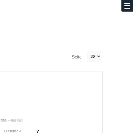
Seite
351 – der Zoll
?
ABASINISCH