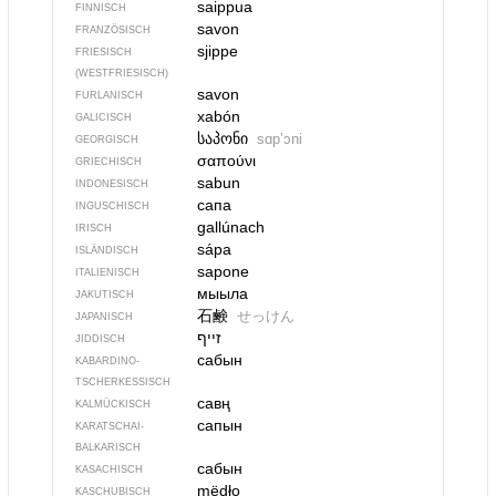
saippua
FINNISCH
savon
FRANZÖSISCH
sjippe
FRIESISCH
(WESTFRIESISCH)
savon
FURLANISCH
xabón
GALICISCH
საპონი
sɑpʼɔni
GEORGISCH
σαπούνι
GRIECHISCH
sabun
INDONESISCH
сапа
INGUSCHISCH
gallúnach
IRISCH
sápa
ISLÄNDISCH
sapone
ITALIENISCH
мыыла
JAKUTISCH
石鹸
せっけん
JAPANISCH
זייף
JIDDISCH
сабын
KABARDINO-
TSCHERKESSISCH
савң
KALMÜCKISCH
сапын
KARATSCHAI-
BALKARISCH
сабын
KASACHISCH
mëdło
KASCHUBISCH