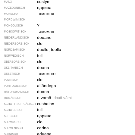
custym
MANX
царина
MAZEDONISCH
таможня
MOKSCHA-
MORDWINISCH
?
MONGOLISCH
таможня
MOSKOWITISCH
douane
NIEDERLÄNDISCH
cło
NIEDERSORBISCH
duollu, tuollu
NORDSAMISCH
toll
NORWEGISCH
cło
OBERSORBISCH
doana
OKZITANISCH
таможнӕ
OSSETISCH
cło
POLNISCH
alfândega
PORTUGIESISCH
duana
RÄTOROMANISCH
o vamă
două vămi
RUMÄNISCH
cusbainn
SCHOTTISCH-GÄLISCH
tull
SCHWEDISCH
царина
SERBISCH
clo
SLOWAKISCH
carina
SLOWENISCH
aduana
SPANISCH