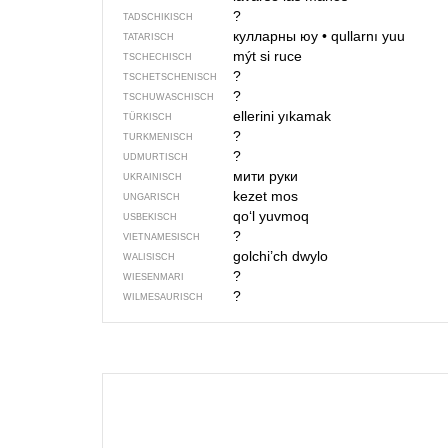
?
TADSCHIKISCH
кулларны юу
•
qullarnı yuu
TATARISCH
mýt si ruce
TSCHECHISCH
?
TSCHETSCHENISCH
?
TSCHUWASCHISCH
ellerini yıkamak
TÜRKISCH
?
TURKMENISCH
?
UDMURTISCH
мити руки
UKRAINISCH
kezet mos
UNGARISCH
qo‘l yuvmoq
USBEKISCH
?
VIETNAMESISCH
golchi’ch dwylo
WALISISCH
?
WIESENMARI
?
WILMESAURISCH