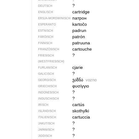
?
DEUTSCH
cartridge
ENGLISCH
патрон
ERSJA-MORDWINISCH
kartoĉo
ESPERANTO
padrun
ESTNISCH
patrón
FÄRÖISCH
patruuna
FINNISCH
cartouche
FRANZÖSISCH
?
FRIESISCH
(WESTFRIESISCH)
cjarie
FURLANISCH
?
GALICISCH
ვაზნა
vɑznɑ
GEORGISCH
φυσίγγιο
GRIECHISCH
?
INDONESISCH
?
INGUSCHISCH
cartús
IRISCH
skothylki
ISLÄNDISCH
cartuccia
ITALIENISCH
?
JAKUTISCH
?
JAPANISCH
?
JIDDISCH