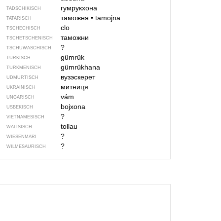
гумрукхона
TADSCHIKISCH
таможня
•
tamojna
TATARISCH
clo
TSCHECHISCH
таможни
TSCHETSCHENISCH
?
TSCHUWASCHISCH
gümrük
TÜRKISCH
gümrükhana
TURKMENISCH
вузэскерет
UDMURTISCH
митниця
UKRAINISCH
vám
UNGARISCH
bojxona
USBEKISCH
?
VIETNAMESISCH
tollau
WALISISCH
?
WIESENMARI
?
WILMESAURISCH