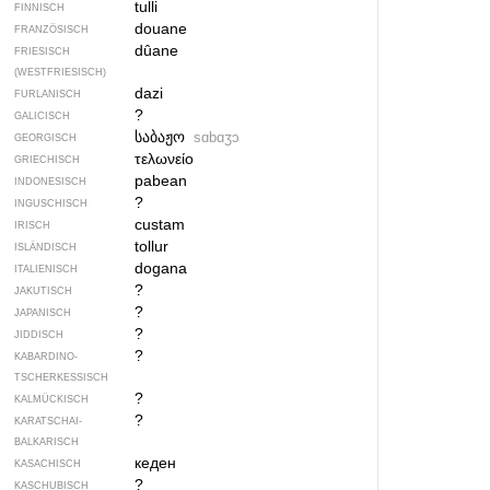
tulli
FINNISCH
douane
FRANZÖSISCH
dûane
FRIESISCH
(WESTFRIESISCH)
dazi
FURLANISCH
?
GALICISCH
საბაჟო
sɑbɑʒɔ
GEORGISCH
τελωνείο
GRIECHISCH
pabean
INDONESISCH
?
INGUSCHISCH
custam
IRISCH
tollur
ISLÄNDISCH
dogana
ITALIENISCH
?
JAKUTISCH
?
JAPANISCH
?
JIDDISCH
?
KABARDINO-
TSCHERKESSISCH
?
KALMÜCKISCH
?
KARATSCHAI-
BALKARISCH
кеден
KASACHISCH
?
KASCHUBISCH