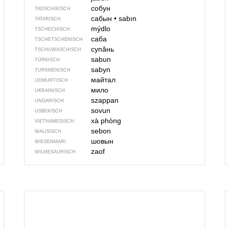
собун
TADSCHIKISCH
сабын
•
sabın
TATARISCH
mýdlo
TSCHECHISCH
саба
TSCHETSCHENISCH
супӑнь
TSCHUWASCHISCH
sabun
TÜRKISCH
sabyn
TURKMENISCH
майтал
UDMURTISCH
мило
UKRAINISCH
szappan
UNGARISCH
sovun
USBEKISCH
xà phòng
VIETNAMESISCH
sebon
WALISISCH
шовын
WIESENMARI
zaof
WILMESAURISCH