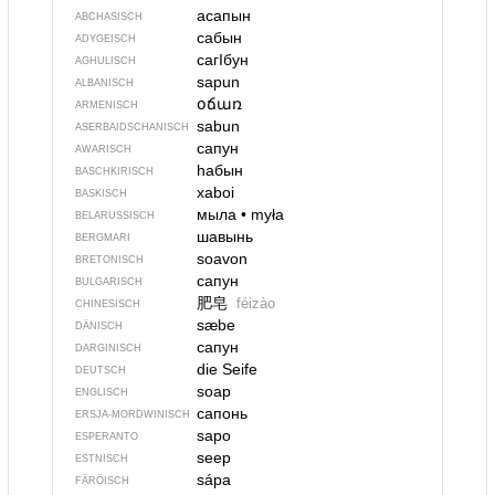
асапын
ABCHASISCH
сабын
ADYGEISCH
сагIбун
AGHULISCH
sapun
ALBANISCH
օճառ
ARMENISCH
sabun
ASERBAIDSCHANISCH
сапун
AWARISCH
һабын
BASCHKIRISCH
xaboi
BASKISCH
мыла
•
myła
BELARUSSISCH
шавынь
BERGMARI
soavon
BRETONISCH
сапун
BULGARISCH
肥皂
féizào
CHINESISCH
sæbe
DÄNISCH
сапун
DARGINISCH
die Seife
DEUTSCH
soap
ENGLISCH
сапонь
ERSJA-MORDWINISCH
sapo
ESPERANTO
seep
ESTNISCH
sápa
FÄRÖISCH