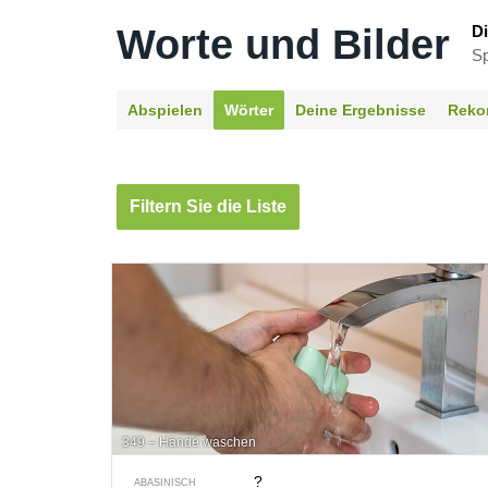
Worte und Bilder
Di
Sp
Abspielen
Wörter
Deine Ergebnisse
Reko
Filtern Sie die Liste
349 – Hände waschen
?
ABASINISCH