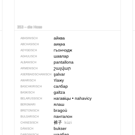
353 – die Hose
айква
ABASINISCH
аиқәа
ABCHASISCH
гъончэдж
ADYGEISCH
шавлар
AGHULISCH
pantallona
ALBANISCH
շալվար
ARMENISCH
şalvar
ASERBAIDSCHANISCH
тIажу
AWARISCH
салбар
BASCHKIRISCH
galtza
BASKISCH
нагавіцы
•
nahavicy
BELARUSSISCH
ялаш
BERGMARI
bragoù
BRETONISCH
панталон
BULGARISCH
裤子
kùzi
CHINESISCH
bukser
DÄNISCH
шалбар
DARGINISCH