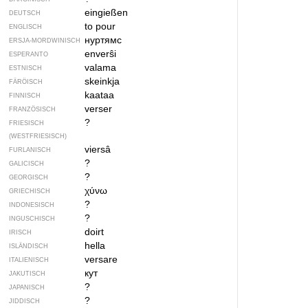
eingießen
DEUTSCH
to pour
ENGLISCH
нуртямс
ERSJA-MORDWINISCH
enverŝi
ESPERANTO
valama
ESTNISCH
skeinkja
FÄRÖISCH
kaataa
FINNISCH
verser
FRANZÖSISCH
?
FRIESISCH
(WESTFRIESISCH)
viersâ
FURLANISCH
?
GALICISCH
?
GEORGISCH
χύνω
GRIECHISCH
?
INDONESISCH
?
INGUSCHISCH
doirt
IRISCH
hella
ISLÄNDISCH
versare
ITALIENISCH
кут
JAKUTISCH
?
JAPANISCH
?
JIDDISCH