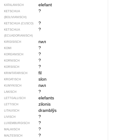
elefant
KATALANISCH
?
KETSCHUA
(BOLIVIANISCH)
?
KETSCHUA (CUSCO)
?
KETSCHUA
(ECUADORIANISCH)
пил
KIRGISISCH
?
KOMI
?
KOREANISCH
?
KORNISCH
?
KORSISCH
fil
KRIMTATARISCH
slon
KROATISCH
пил
KUMYKISCH
?
LAKISCH
elefants
LETTGALLISCH
zilonis
LETTISCH
dramblỹs
LITAUISCH
?
LIVISCH
?
LUXEMBURGISCH
?
MALAIISCH
?
MALTESISCH