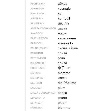
абҳәа
ABCHASISCH
къыпцIэ
ADYGEISCH
хут
AGHULISCH
kumbull
ALBANISCH
սալոր
ARMENISCH
gavalı
ASERBAIDSCHANISCH
кокон
AWARISCH
ҡара емеш
BASCHKIRISCH
aranondo
BASKISCH
сьліва
•
śliva
BELARUSSISCH
слива
BERGMARI
prun
BRETONISCH
слива
BULGARISCH
李子
lǐzi
CHINESISCH
blomme
DÄNISCH
кякян
DARGINISCH
die Pflaume
DEUTSCH
plum
ENGLISCH
слива
ERSJA-MORDWINISCH
pruno
ESPERANTO
ploom
ESTNISCH
blomma
FÄRÖISCH