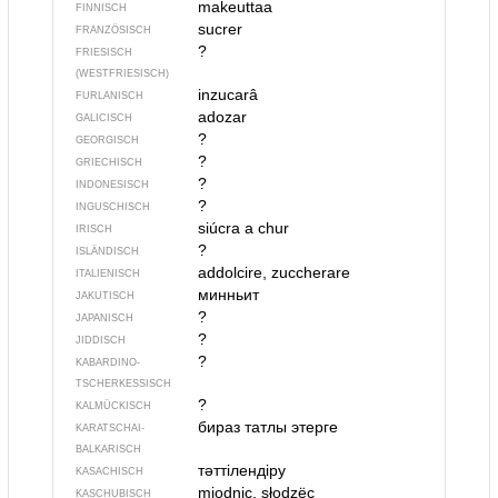
makeuttaa
FINNISCH
sucrer
FRANZÖSISCH
?
FRIESISCH
(WESTFRIESISCH)
inzucarâ
FURLANISCH
adozar
GALICISCH
?
GEORGISCH
?
GRIECHISCH
?
INDONESISCH
?
INGUSCHISCH
siúcra a chur
IRISCH
?
ISLÄNDISCH
addolcire, zuccherare
ITALIENISCH
минньит
JAKUTISCH
?
JAPANISCH
?
JIDDISCH
?
KABARDINO-
TSCHERKESSISCH
?
KALMÜCKISCH
бираз татлы этер­ге
KARATSCHAI-
BALKARISCH
тәттілендіру
KASACHISCH
miodnic, słodzëc
KASCHUBISCH