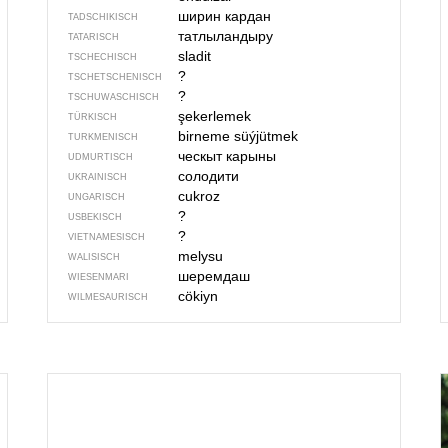
ширин кардан
TADSCHIKISCH
татлыландыру
TATARISCH
sladit
TSCHECHISCH
?
TSCHETSCHENISCH
?
TSCHUWASCHISCH
şekerlemek
TÜRKISCH
birneme süýjütmek
TURKMENISCH
ческыт карыны
UDMURTISCH
солодити
UKRAINISCH
cukroz
UNGARISCH
?
USBEKISCH
?
VIETNAMESISCH
melysu
WALISISCH
шеремдаш
WIESENMARI
cökiyn
WILMESAURISCH