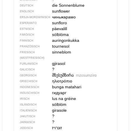
die Sonnenblume
DEUTSCH
sunflower
ENGLISCH
чиньжарамо
ERSJA-MORDWINISCH
sunfloro
ESPERANTO
päevalill
ESTNISCH
sólblóma
FÄRÖISCH
auringonkukka
FINNISCH
tournesol
FRANZÖSISCH
sinneblom
FRIESISCH
(WESTFRIESISCH)
gjirasol
FURLANISCH
?
GALICISCH
მზესუმზირა
mzɛsumzirɑ
GEORGISCH
ηλιοτρόπιο
GRIECHISCH
bunga matahari
INDONESISCH
гидуарг
INGUSCHISCH
lus na gréine
IRISCH
sólblóm
ISLÄNDISCH
girasole
ITALIENISCH
?
JAKUTISCH
?
JAPANISCH
זונרויז
JIDDISCH