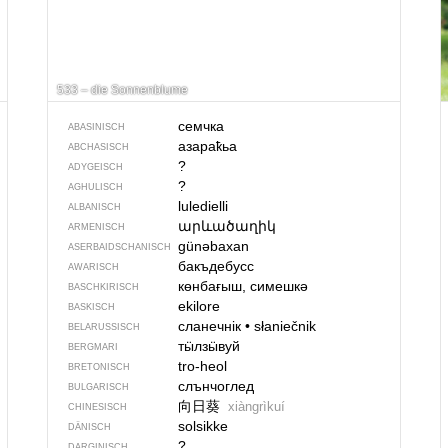
533 – die Sonnenblume
семчка
ABASINISCH
азараҟьа
ABCHASISCH
?
ADYGEISCH
?
AGHULISCH
luledielli
ALBANISCH
արևածաղիկ
ARMENISCH
günəbaxan
ASERBAIDSCHANISCH
бакъдебусс
AWARISCH
көнбағыш, симешкә
BASCHKIRISCH
ekilore
BASKISCH
сланечнік
•
słaniečnik
BELARUSSISCH
тӹлзӹвуй
BERGMARI
tro-heol
BRETONISCH
слънчоглед
BULGARISCH
向日葵
xiàngrìkuí
CHINESISCH
solsikke
DÄNISCH
?
DARGINISCH