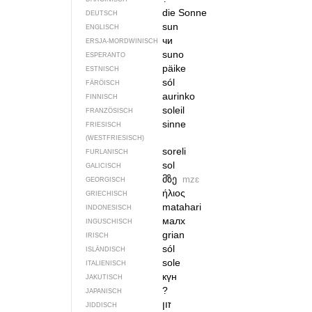
die Sonne
DEUTSCH
sun
ENGLISCH
чи
ERSJA-MORDWINISCH
suno
ESPERANTO
päike
ESTNISCH
sól
FÄRÖISCH
aurinko
FINNISCH
soleil
FRANZÖSISCH
sinne
FRIESISCH
(WESTFRIESISCH)
soreli
FURLANISCH
sol
GALICISCH
მზე
mzɛ
GEORGISCH
ήλιος
GRIECHISCH
matahari
INDONESISCH
малх
INGUSCHISCH
grian
IRISCH
sól
ISLÄNDISCH
sole
ITALIENISCH
күн
JAKUTISCH
?
JAPANISCH
זון
JIDDISCH