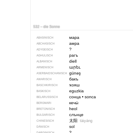
532 – die Sonne
мара
ABASINISCH
амра
ABCHASISCH
?
ADYGEISCH
рагъ
AGHULISCH
diell
ALBANISCH
արեւ
ARMENISCH
günəş
ASERBAIDSCHANISCH
бакъ
AWARISCH
ҡояш
BASCHKIRISCH
eguzkia
BASKISCH
сонца
•
sonca
BELARUSSISCH
кечӹ
BERGMARI
heol
BRETONISCH
слънце
BULGARISCH
太阳
tàiyáng
CHINESISCH
sol
DÄNISCH
?
DARGINISCH