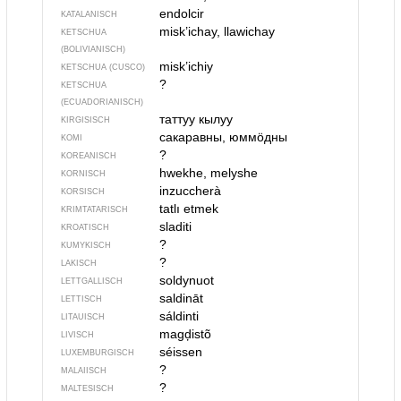
endolcir
KATALANISCH
misk’ichay, llawichay
KETSCHUA
(BOLIVIANISCH)
misk’ichiy
KETSCHUA (CUSCO)
?
KETSCHUA
(ECUADORIANISCH)
таттуу кылуу
KIRGISISCH
сакаравны, юммӧдны
KOMI
?
KOREANISCH
hwekhe, melyshe
KORNISCH
inzuccherà
KORSISCH
tatlı etmek
KRIMTATARISCH
sladiti
KROATISCH
?
KUMYKISCH
?
LAKISCH
soldynuot
LETTGALLISCH
saldināt
LETTISCH
sáldinti
LITAUISCH
magḑistõ
LIVISCH
séissen
LUXEMBURGISCH
?
MALAIISCH
?
MALTESISCH