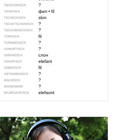
?
TADSCHIKISCH
фил
•
fil
TATARISCH
slon
TSCHECHISCH
?
TSCHETSCHENISCH
?
TSCHUWASCHISCH
fil
TÜRKISCH
?
TURKMENISCH
?
UDMURTISCH
слон
UKRAINISCH
elefánt
UNGARISCH
fil
USBEKISCH
?
VIETNAMESISCH
?
WALISISCH
?
WIESENMARI
elefaont
WILMESAURISCH