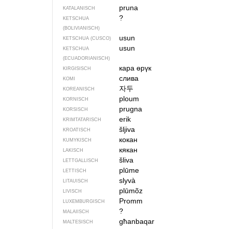
pruna
KATALANISCH
?
KETSCHUA
(BOLIVIANISCH)
usun
KETSCHUA (CUSCO)
usun
KETSCHUA
(ECUADORIANISCH)
кара өрүк
KIRGISISCH
слива
KOMI
자두
KOREANISCH
ploum
KORNISCH
prugna
KORSISCH
erik
KRIMTATARISCH
šljiva
KROATISCH
кокан
KUMYKISCH
кякан
LAKISCH
šliva
LETTGALLISCH
plūme
LETTISCH
slyvà
LITAUISCH
plūmõz
LIVISCH
Promm
LUXEMBURGISCH
?
MALAIISCH
għanbaqar
MALTESISCH