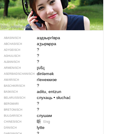
534 – hören, lauschen
аздзыр­гIвра
ABASINISCH
аӡырҩрра
ABCHASISCH
?
ADYGEISCH
?
AGHULISCH
?
ALBANISCH
լսել
ARMENISCH
dinləmək
ASERBAIDSCHANISCH
гIенеккизе
AWARISCH
?
BASCHKIRISCH
aditu, entzun
BASKISCH
слухаць
•
słuchać
BELARUSSISCH
?
BERGMARI
?
BRETONISCH
слушам
BULGARISCH
听
tīng
CHINESISCH
lytte
DÄNISCH
?
DARGINISCH