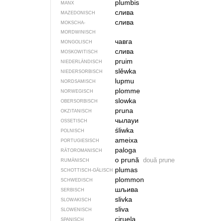
plumbis
MANX
слива
MAZEDONISCH
слива
MOKSCHA-
MORDWINISCH
чавга
MONGOLISCH
слива
MOSKOWITISCH
pruim
NIEDERLÄNDISCH
slěwka
NIEDERSORBISCH
lupmu
NORDSAMISCH
plomme
NORWEGISCH
slowka
OBERSORBISCH
pruna
OKZITANISCH
чылауи
OSSETISCH
śliwka
POLNISCH
ameixa
PORTUGIESISCH
paloga
RÄTOROMANISCH
o prună
două prune
RUMÄNISCH
plumas
SCHOTTISCH-GÄLISCH
plommon
SCHWEDISCH
шљива
SERBISCH
slivka
SLOWAKISCH
sliva
SLOWENISCH
ciruela
SPANISCH