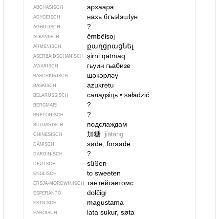
архаара
ABCHASISCH
нахь бгъэIэшIун
ADYGEISCH
?
AGHULISCH
ëmbëlsoj
ALBANISCH
քաղցրացնել
ARMENISCH
şirni qatmaq
ASERBAIDSCHANISCH
гьуин гьабизе
AWARISCH
шәкәрләү
BASCHKIRISCH
azukretu
BASKISCH
саладзіць
•
saładzić
BELARUSSISCH
?
BERGMARI
?
BRETONISCH
подслаждам
BULGARISCH
加糖
jiātáng
CHINESISCH
søde, forsøde
DÄNISCH
?
DARGINISCH
süßen
DEUTSCH
to sweeten
ENGLISCH
тантейгавтомс
ERSJA-MORDWINISCH
dolĉigi
ESPERANTO
magustama
ESTNISCH
lata sukur, søta
FÄRÖISCH