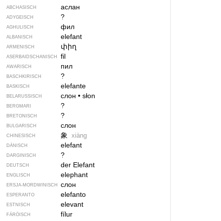
аслан
ABCHASISCH
?
ADYGEISCH
фил
AGHULISCH
elefant
ALBANISCH
փիղ
ARMENISCH
fil
ASERBAIDSCHANISCH
пил
AWARISCH
?
BASCHKIRISCH
elefante
BASKISCH
слон
•
słon
BELARUSSISCH
?
BERGMARI
?
BRETONISCH
слон
BULGARISCH
象
xiàng
CHINESISCH
elefant
DÄNISCH
?
DARGINISCH
der Elefant
DEUTSCH
elephant
ENGLISCH
слон
ERSJA-MORDWINISCH
elefanto
ESPERANTO
elevant
ESTNISCH
fílur
FÄRÖISCH