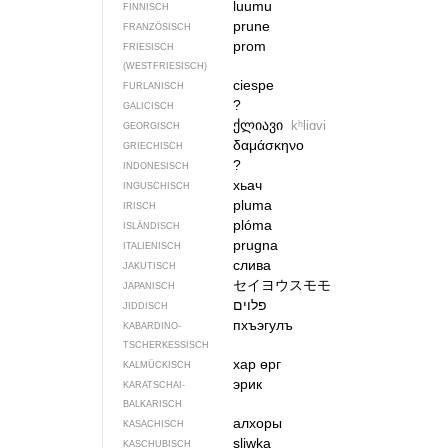
luumu
FINNISCH
prune
FRANZÖSISCH
prom
FRIESISCH
(WESTFRIESISCH)
ciespe
FURLANISCH
?
GALICISCH
ქლიავი
kʰliɑvi
GEORGISCH
δαμάσκηνο
GRIECHISCH
?
INDONESISCH
хьач
INGUSCHISCH
pluma
IRISCH
plóma
ISLÄNDISCH
prugna
ITALIENISCH
слива
JAKUTISCH
セイヨウスモモ
JAPANISCH
פלוים
JIDDISCH
пхъэгулъ
KABARDINO-
TSCHERKESSISCH
хар өрг
KALMÜCKISCH
эрик
KARATSCHAI-
BALKARISCH
алхоры
KASACHISCH
sliwka
KASCHUBISCH