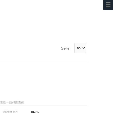
Seite
531 – der Elefant
пыль
ABASINISCH