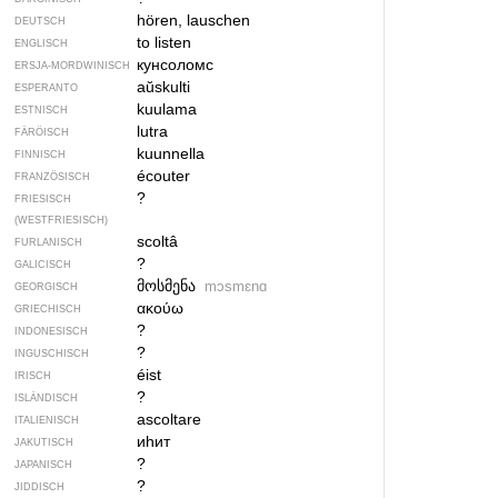
hören, lauschen
DEUTSCH
to listen
ENGLISCH
кунсоломс
ERSJA-MORDWINISCH
aŭskulti
ESPERANTO
kuulama
ESTNISCH
lutra
FÄRÖISCH
kuunnella
FINNISCH
écouter
FRANZÖSISCH
?
FRIESISCH
(WESTFRIESISCH)
scoltâ
FURLANISCH
?
GALICISCH
მოსმენა
mɔsmɛnɑ
GEORGISCH
ακούω
GRIECHISCH
?
INDONESISCH
?
INGUSCHISCH
éist
IRISCH
?
ISLÄNDISCH
ascoltare
ITALIENISCH
иһит
JAKUTISCH
?
JAPANISCH
?
JIDDISCH