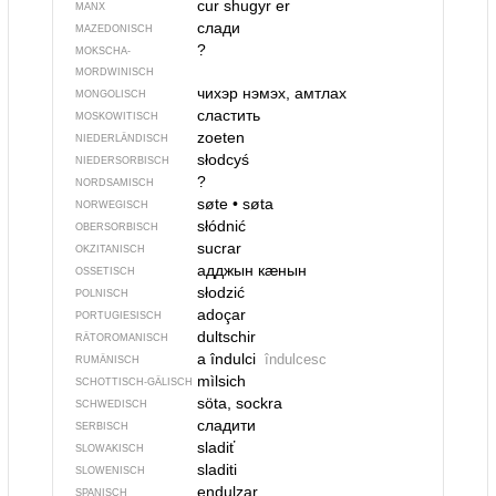
cur shugyr er
MANX
слади
MAZEDONISCH
?
MOKSCHA-
MORDWINISCH
чихэр нэмэх, амтлах
MONGOLISCH
сластить
MOSKOWITISCH
zoeten
NIEDERLÄNDISCH
słodcyś
NIEDERSORBISCH
?
NORDSAMISCH
søte
•
søta
NORWEGISCH
słódnić
OBERSORBISCH
sucrar
OKZITANISCH
адджын кӕнын
OSSETISCH
słodzić
POLNISCH
adoçar
PORTUGIESISCH
dultschir
RÄTOROMANISCH
a îndulci
îndulcesc
RUMÄNISCH
mìlsich
SCHOTTISCH-GÄLISCH
söta, sockra
SCHWEDISCH
сладити
SERBISCH
sladiť
SLOWAKISCH
sladiti
SLOWENISCH
endulzar
SPANISCH