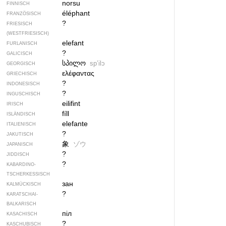
norsu
FINNISCH
éléphant
FRANZÖSISCH
?
FRIESISCH
(WESTFRIESISCH)
elefant
FURLANISCH
?
GALICISCH
სპილო
spʼilɔ
GEORGISCH
ελέφαντας
GRIECHISCH
?
INDONESISCH
?
INGUSCHISCH
eilifint
IRISCH
fíll
ISLÄNDISCH
elefante
ITALIENISCH
?
JAKUTISCH
象
ゾウ
JAPANISCH
?
JIDDISCH
?
KABARDINO-
TSCHERKESSISCH
зан
KALMÜCKISCH
?
KARATSCHAI-
BALKARISCH
піл
KASACHISCH
?
KASCHUBISCH