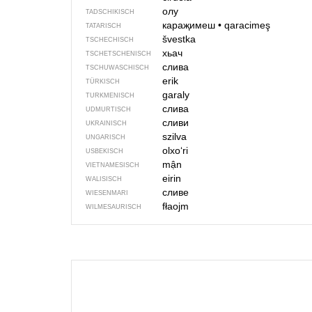
олу
TADSCHIKISCH
караҗимеш
•
qaracimeş
TATARISCH
švestka
TSCHECHISCH
хьач
TSCHETSCHENISCH
слива
TSCHUWASCHISCH
erik
TÜRKISCH
garaly
TURKMENISCH
слива
UDMURTISCH
сливи
UKRAINISCH
szilva
UNGARISCH
olxoʻri
USBEKISCH
mận
VIETNAMESISCH
eirin
WALISISCH
сливе
WIESENMARI
fłaojm
WILMESAURISCH