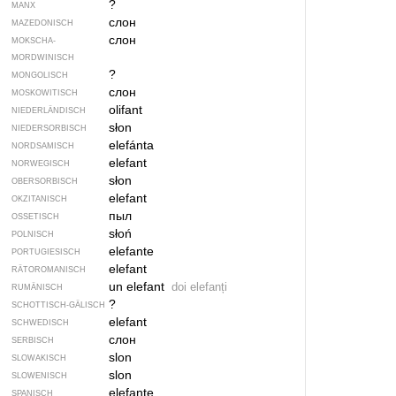
?
MANX
слон
MAZEDONISCH
слон
MOKSCHA-
MORDWINISCH
?
MONGOLISCH
слон
MOSKOWITISCH
olifant
NIEDERLÄNDISCH
słon
NIEDERSORBISCH
elefánta
NORDSAMISCH
elefant
NORWEGISCH
słon
OBERSORBISCH
elefant
OKZITANISCH
пыл
OSSETISCH
słoń
POLNISCH
elefante
PORTUGIESISCH
elefant
RÄTOROMANISCH
un elefant
doi elefanți
RUMÄNISCH
?
SCHOTTISCH-GÄLISCH
elefant
SCHWEDISCH
слон
SERBISCH
slon
SLOWAKISCH
slon
SLOWENISCH
elefante
SPANISCH