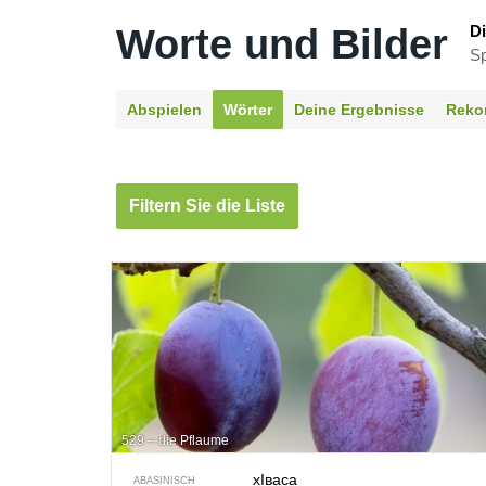
Worte und Bilder
Di
Sp
Abspielen
Wörter
Deine Ergebnisse
Reko
Filtern Sie die Liste
529 – die Pflaume
хIваса
ABASINISCH