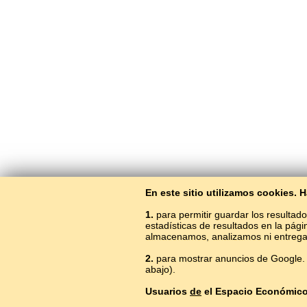
En este sitio utilizamos cookies.
1.
para permitir guardar los resultado
estadísticas de resultados en la pág
almacenamos, analizamos ni entrega
2.
para mostrar anuncios de Google. 
Aprend
abajo).
Usuarios
de
el Espacio Económic