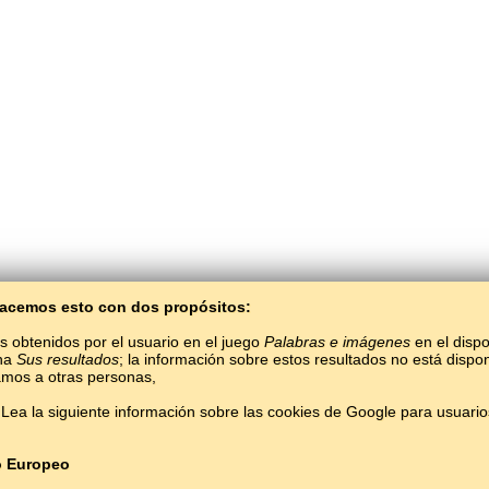
 Hacemos esto con dos propósitos:
s obtenidos por el usuario en el juego
Palabras e imágenes
en el dispo
ina
Sus resultados
; la información sobre estos resultados no está dispon
mos a otras personas,
BaltoSlav
/
Palabras e imágenes
/
Sami Del Norte en imágenes
Lea la siguiente información sobre las cookies de Google para usuari
er el idioma sami del norte gratis.
Jugar y aprender palabras sami del norteas en l
Copyright © 2015–2025 BALTOSLAV.
Todos los derechos reservados.
o Europeo