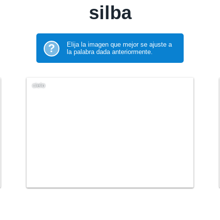
silba
Elija la imagen que mejor se ajuste a
?
la palabra dada anteriormente.
cielo