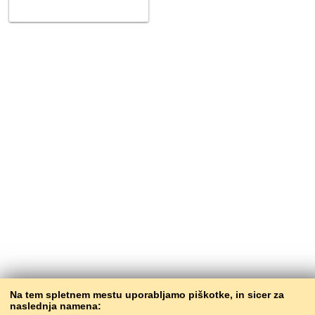
Na tem spletnem mestu uporabljamo piškotke, in sicer za
naslednja namena: