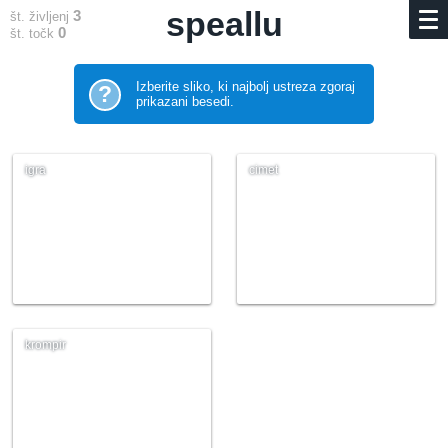
speallu
3
št. življenj
0
št. točk
Izberite sliko, ki najbolj ustreza zgoraj
?
prikazani besedi.
igra
cimet
krompir