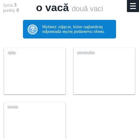
o vacă
3
życia
două vaci
0
punkty
Wybierz zdjęcie, które najbardziej
?
odpowiada wyżej podanemu słowu.
zęby
porzeczka
krowa