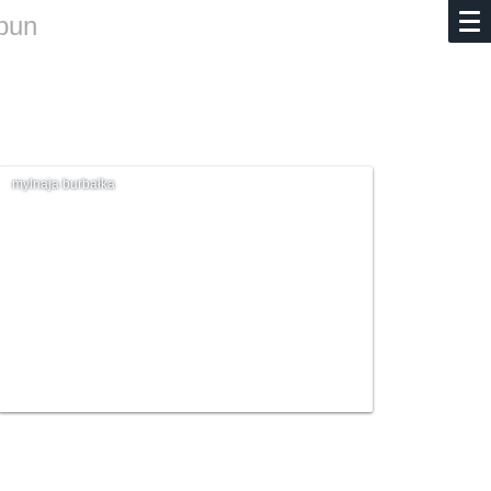
pun
mylnaja burbałka