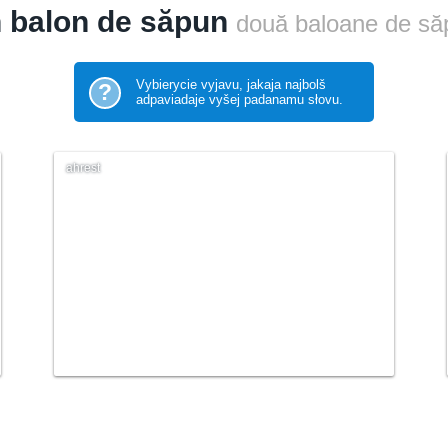
 balon de săpun
două baloane de să
Vybierycie vyjavu, jakaja najbolš
?
adpaviadaje vyšej padanamu słovu.
ahrest