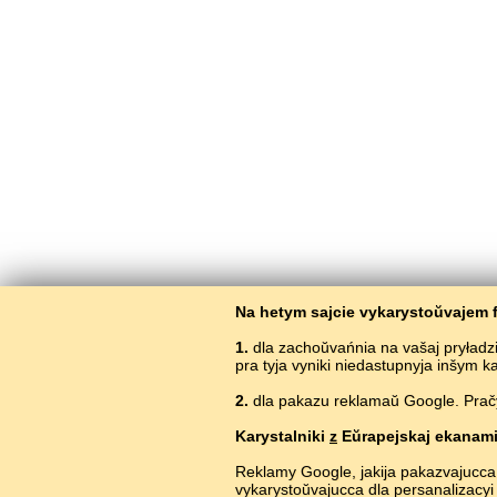
Na hetym sajcie vykarystoŭvajem f
1.
dla zachoŭvańnia na vašaj pryładz
pra tyja vyniki niedastupnyja inšym 
2.
dla pakazu reklamaŭ Google. Pračyt
Karystalniki
z
Eŭrapejskaj ekanami
Reklamy Google, jakija pakazvajucca
vykarystoŭvajucca dla persanalizacyi