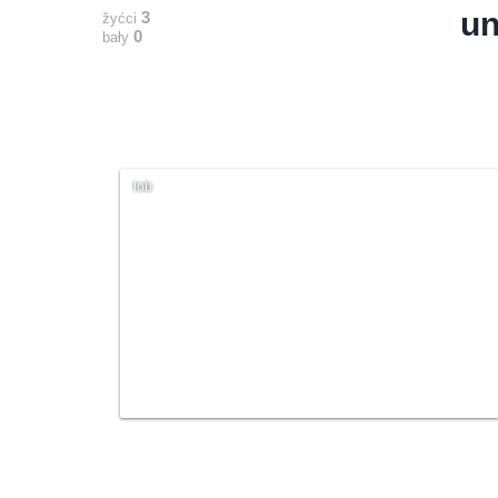
un
3
žyćci
0
bały
łob