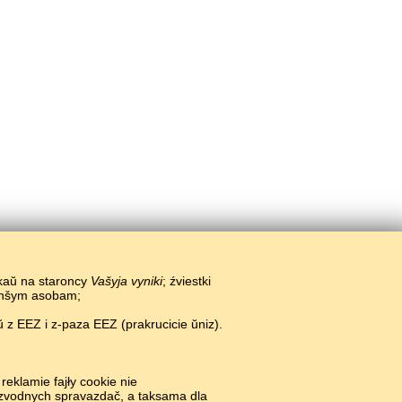
ikaŭ na staroncy
Vašyja vyniki
; źviestki
 inšym asobam;
 z EEZ i z-paza EEZ (prakrucicie ŭniz).
#
reklamie fajły cookie nie
i zvodnych spravazdač, a taksama dla