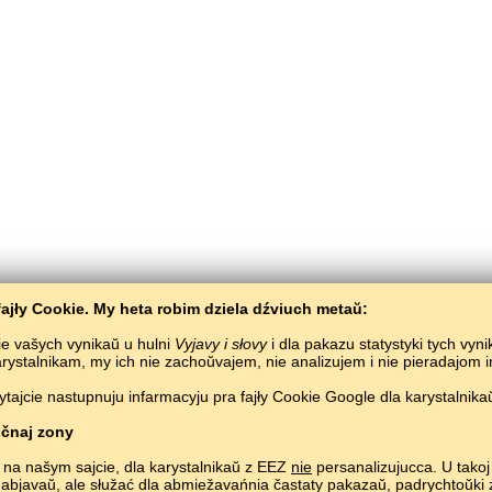
ajły Cookie. My heta robim dziela dźviuch metaŭ:
ie vašych vynikaŭ u hulni
Vyjavy i słovy
i dla pakazu statystyki tych vyn
karystalnikam, my ich nie zachoŭvajem, nie analizujem i nie pieradajom
ajcie nastupnuju infarmacyju pra fajły Cookie Google dla karystalnikaŭ
Bałta­Słaŭ
/
Vyjavy i słovy
/
Rumynskaja mova ŭ malunkach
Vyvučeńnie rumynskaj movy biaspłatna.
Hulać i vučyć rumynskija słovy ŭ siecivie.
Copyright © 2015–2025 BALTOSLAV.
Usie pravy abaronieny.
čnaj zony
 na našym sajcie, dla karystalnikaŭ z EEZ
nie
persanalizujucca. U takoj 
 abjavaŭ, ale słužać dla abmiežavańnia častaty pakazaŭ, padrych­toŭk