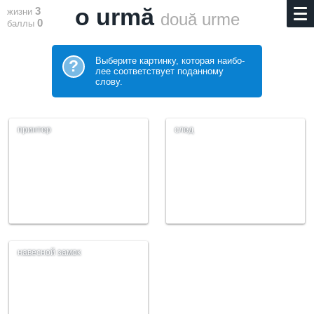
o urmă
3
жизни
două urme
0
баллы
Выберите картинку, которая наибо­
?
лее соответствует поданному
слову.
принтер
след
навесной замок