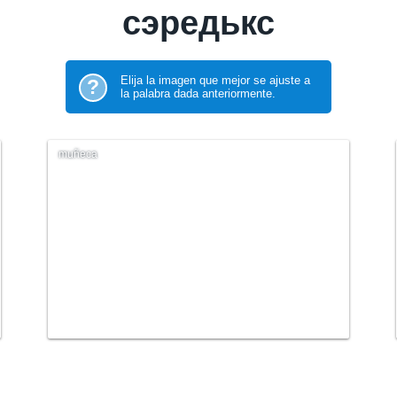
сэредькс
Elija la imagen que mejor se ajuste a
?
la palabra dada anteriormente.
muñeca