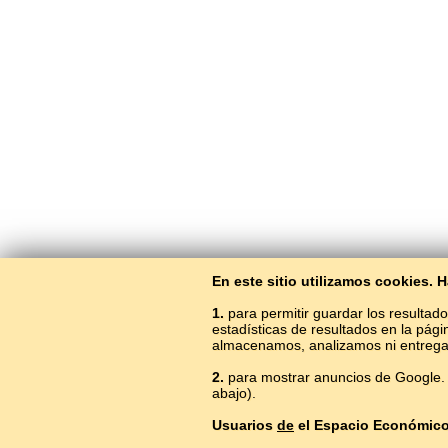
En este sitio utilizamos cookies.
1.
para permitir guardar los resultado
estadísticas de resultados en la pág
almacenamos, analizamos ni entrega
2.
para mostrar anuncios de Google. 
abajo).
Usuarios
de
el Espacio Económic