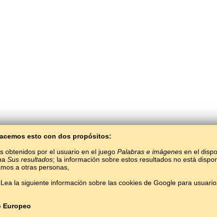
 Hacemos esto con dos propósitos:
s obtenidos por el usuario en el juego
Palabras e imágenes
en el dispo
ina
Sus resultados
; la información sobre estos resultados no está dispon
mos a otras personas,
BaltoSlav
/
Palabras e imágenes
/
Erzya en imágenes
Lea la siguiente información sobre las cookies de Google para usuari
Aprender el idioma erzya gratis.
Jugar y aprender palabras erzyaas en línea.
#
Copyright © 2015–2025 BALTOSLAV.
Todos los derechos reservados.
o Europeo