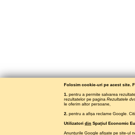
Folosim cookie-uri pe acest site. 
1.
pentru a permite salvarea rezultatel
rezultatelor pe pagina
Rezultatele dv
le oferim altor persoane,
2.
pentru a afișa reclame Google. Citiți
Utilizatori
din
Spațiul Economic E
Anunțurile Google afișate pe site-ul n