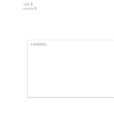
3
vieți
0
puncte
o albăstrea