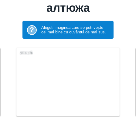
алтюжа
Alegeți imaginea care se potrivește
?
cel mai bine cu cuvântul de mai sus.
zmeură