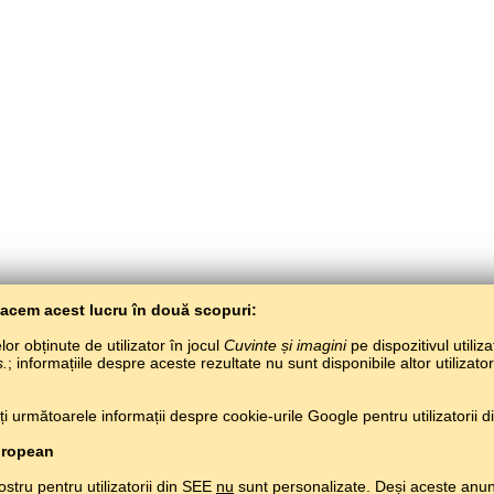
Facem acest lucru în două scopuri:
or obținute de utilizator în jocul
Cuvinte și imagini
pe dispozitivul utiliza
s.
; informațiile despre aceste rezultate nu sunt disponibile altor utilizato
BaltoSlav
/
Cuvinte și imagini
/
Limba erziană în imagini
 următoarele informații despre cookie-urile Google pentru utilizatorii din
Învață limba erziană gratuit.
Joacă și învață limba erziană pe net.
#
Copyright © 2015–2025 BALTOSLAV.
Toate drepturile rezervate.
uropean
ostru pentru utilizatorii din SEE
nu
sunt personalizate. Deși aceste anun