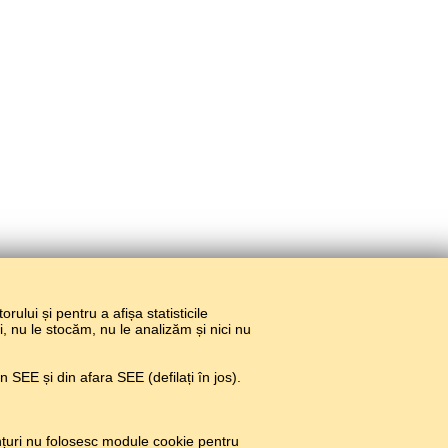
torului și pentru a afișa statisticile
ri, nu le stocăm, nu le analizăm și nici nu
 SEE și din afara SEE (defilați în jos).
țuri nu folosesc module cookie pentru