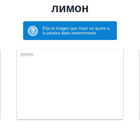
лимон
Elija la imagen que mejor se ajuste a
?
la palabra dada anteriormente.
gravilla