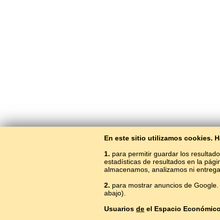
En este sitio utilizamos cookies.
1.
para permitir guardar los resultado
estadísticas de resultados en la pág
almacenamos, analizamos ni entrega
2.
para mostrar anuncios de Google. 
Aprender el
abajo).
Usuarios
de
el Espacio Económic