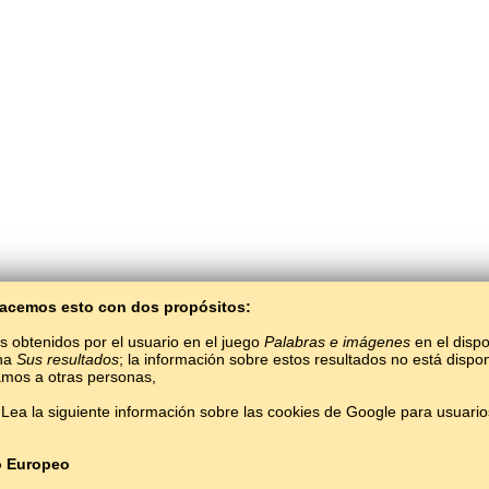
 Hacemos esto con dos propósitos:
s obtenidos por el usuario en el juego
Palabras e imágenes
en el dispo
ina
Sus resultados
; la información sobre estos resultados no está dispon
mos a otras personas,
BaltoSlav
/
Palabras e imágenes
/
Mari De Las Colinas en imágenes
Lea la siguiente información sobre las cookies de Google para usuari
 idioma mari de las colinas gratis.
Jugar y aprender palabras mari de las colinasas
Copyright © 2015–2025 BALTOSLAV.
Todos los derechos reservados.
o Europeo