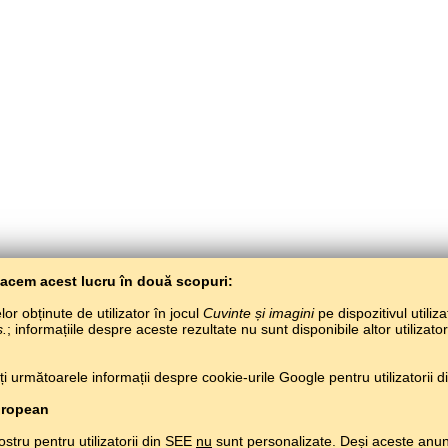
Facem acest lucru în două scopuri:
or obținute de utilizator în jocul
Cuvinte și imagini
pe dispozitivul utiliza
s.
; informațiile despre aceste rezultate nu sunt disponibile altor utilizato
BaltoSlav
/
Cuvinte și imagini
/
Limba mari de munte în imagini
 următoarele informații despre cookie-urile Google pentru utilizatorii din
Învață limba mari de munte gratuit.
Joacă și învață limba mari de munte pe net.
#
Copyright © 2015–2025 BALTOSLAV.
Toate drepturile rezervate.
uropean
ostru pentru utilizatorii din SEE
nu
sunt personalizate. Deși aceste anun