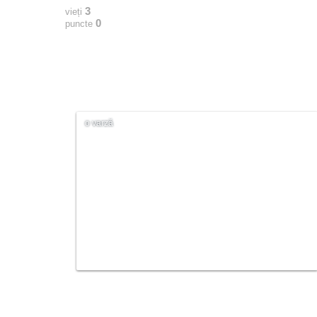
3
vieți
0
puncte
o varză