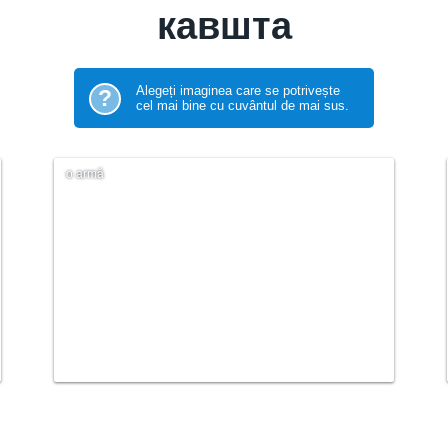
кавшта
Alegeți imaginea care se potrivește
?
cel mai bine cu cuvântul de mai sus.
o armă