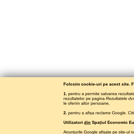
Folosim cookie-uri pe acest site. 
1.
pentru a permite salvarea rezultatel
rezultatelor pe pagina
Rezultatele dv
le oferim altor persoane,
2.
pentru a afișa reclame Google. Citiți
Utilizatori
din
Spațiul Economic E
Anunțurile Google afișate pe site-ul n