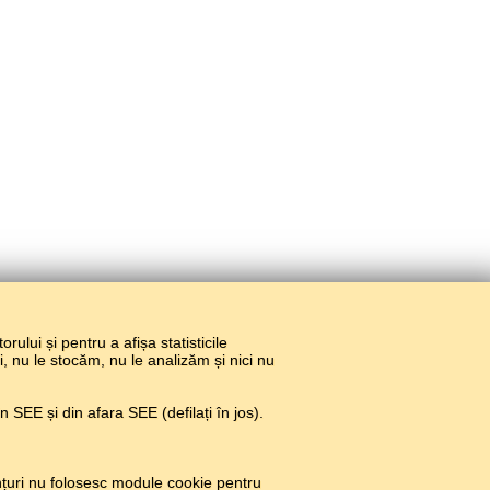
torului și pentru a afișa statisticile
ri, nu le stocăm, nu le analizăm și nici nu
 SEE și din afara SEE (defilați în jos).
țuri nu folosesc module cookie pentru