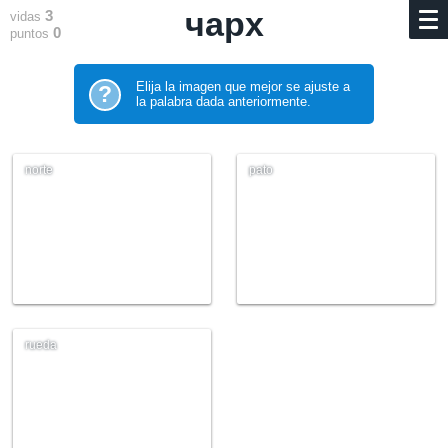
чарх
3
vidas
0
puntos
Elija la imagen que mejor se ajuste a
?
la palabra dada anteriormente.
norte
pato
rueda