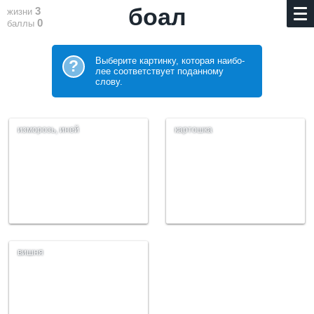
боал
3
жизни
0
баллы
Выберите картинку, которая наибо­
?
лее соответствует поданному
слову.
изморозь, иней
картошка
вишня