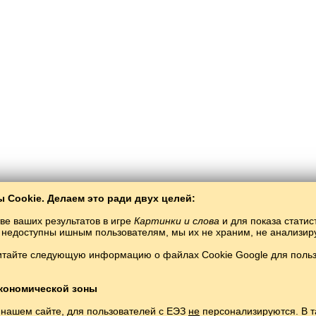
 Cookie. Делаем это ради двух целей:
ве ваших результатов в игре
Картинки и слова
и для показа статис
ты недоступны ишным пользователям, мы их не храним, не анализи
итайте следующую информацию о файлах Cookie Google для пользо
Балто­Слав
/
Рәсемнәр һәм сүзләр
/
мэн теле рәсемнәрдә
үмэн телетүләүсез өйрәнелә торган тел.
Уйнау һәм өйрәнүмэн телеонлайн сү
Copyright © 2015–2025 BALTOSLAV. Бөтен хокуклары якланган
кономической зоны
 нашем сайте, для пользователей с ЕЭЗ
не
персонализируются. В т