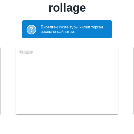
rollage
Бирелгән сүзгә туры килеп торган
?
рәсемне сайлагыз.
йолдыз