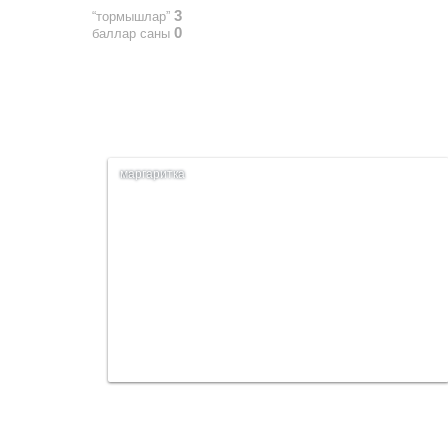
3
“тормышлар”
0
баллар саны
маргаритка