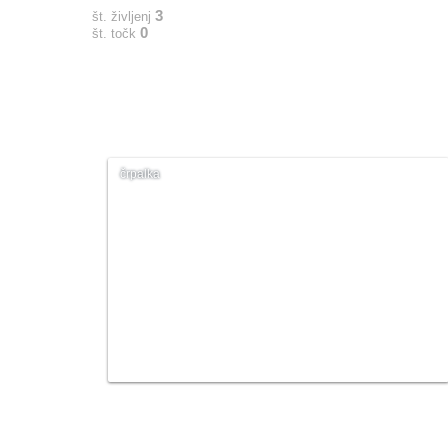
3
št. življenj
0
št. točk
črpalka