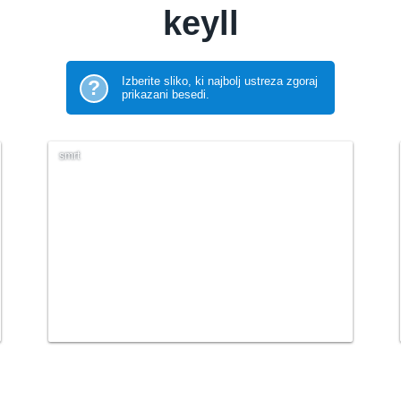
keyll
Izberite sliko, ki najbolj ustreza zgoraj
?
prikazani besedi.
smrt