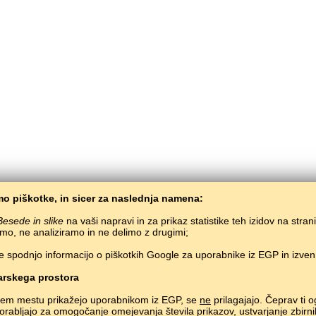
o piškotke, in sicer za naslednja namena:
Besede in slike
na vaši napravi in za prikaz statistike teh izidov na stran
mo, ne analiziramo in ne delimo z drugimi;
e spodnjo informacijo o piškotkih Google za uporabnike iz EGP in izve
BaltoSlav
/
Besede in slike
/
Manščina v slikah
Brezplačno učenje manščine preko spleta.
Učenje manskih besed preko igre.
#
rskega prostora
Copyright © 2015–2025 BALTOSLAV.
Vse pravice pridržane.
nem mestu prikažejo uporabnikom iz EGP, se
ne
prilagajajo. Čeprav ti o
uporabljajo za omogočanje omejevanja števila prikazov, ustvarjanje zbirni