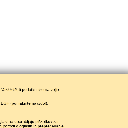
i
Vaši izidi
; ti podatki niso na voljo
n EGP (pomaknite navzdol).
glasi ne uporabljajo piškotkov za
h poročil o oglasih in preprečevanje