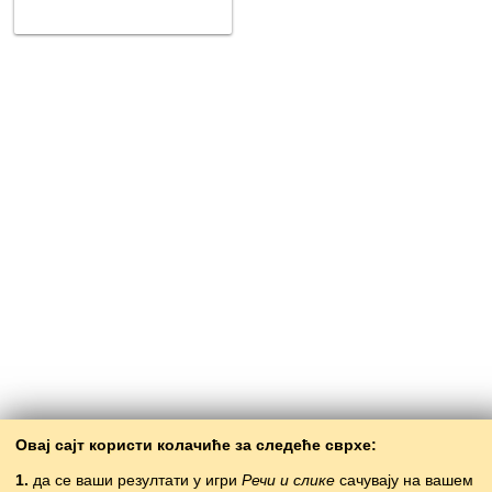
Овај сајт користи колачиће за следеће сврхе:
1.
да се ваши резултати у игри
Речи и слике
сачувају на вашем