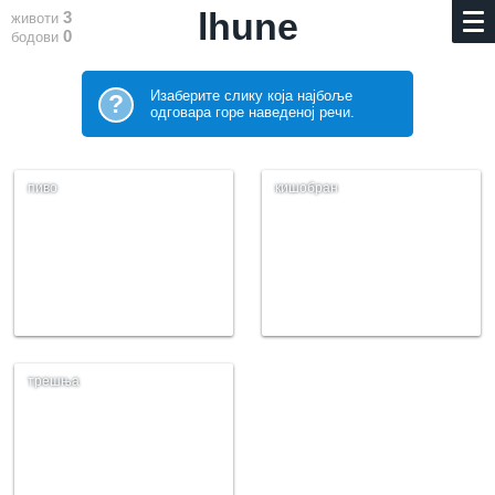
lhune
3
животи
0
бодови
Изаберите слику која најбоље
?
одговара горе наведеној речи.
пиво
кишобран
трешња