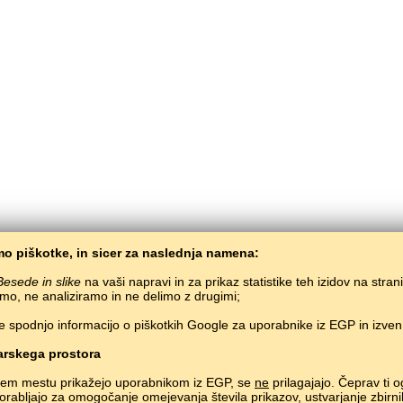
o piškotke, in sicer za naslednja namena:
Besede in slike
na vaši napravi in za prikaz statistike teh izidov na stran
mo, ne analiziramo in ne delimo z drugimi;
e spodnjo informacijo o piškotkih Google za uporabnike iz EGP in izve
BaltoSlav
/
Besede in slike
/
Armenščina v slikah
Brezplačno učenje armenščine preko spleta.
Učenje armenskih besed preko igre.
rskega prostora
Copyright © 2015–2025 BALTOSLAV.
Vse pravice pridržane.
nem mestu prikažejo uporabnikom iz EGP, se
ne
prilagajajo. Čeprav ti o
uporabljajo za omogočanje omejevanja števila prikazov, ustvarjanje zbirni