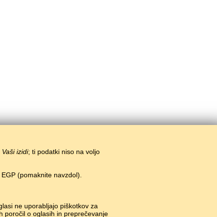
i
Vaši izidi
; ti podatki niso na voljo
n EGP (pomaknite navzdol).
#
glasi ne uporabljajo piškotkov za
h poročil o oglasih in preprečevanje