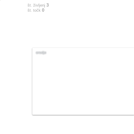
3
št. življenj
0
št. točk
orodje