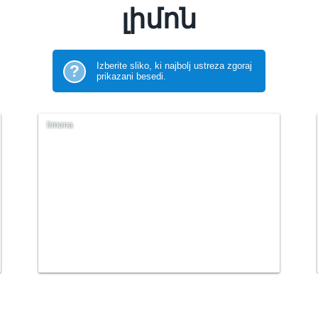
լիմոն
Izberite sliko, ki najbolj ustreza zgoraj
?
prikazani besedi.
limona